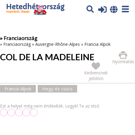
Az oldal sütiket (cookies) használ. További tájékoztatás itt:
Adatvédelmi tájékoztató
Ok
» Franciaország
»
Franciaország
»
Auvergne-Rhône-Alpes
»
Francia Alpok
COL DE LA MADELEINE
Nyomtatás
Kedvencnek
jelölöm
Francia Alpok
Hegy és csúcs
Ezt a helyet még nem értékelték. Legyél Te az első: