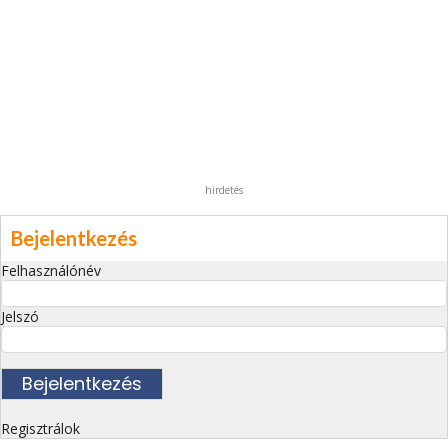
hirdetés
Bejelentkezés
Felhasználónév
Jelszó
Regisztrálok