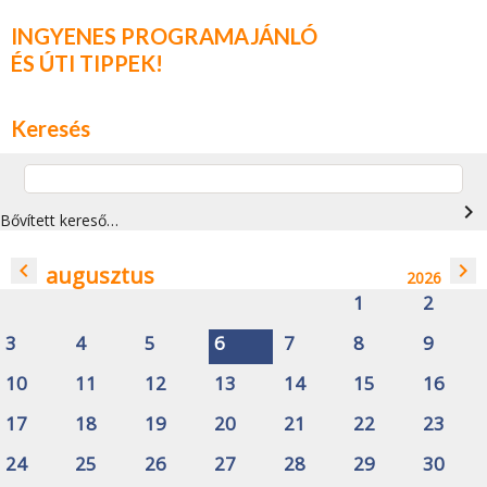
INGYENES PROGRAMAJÁNLÓ
ÉS ÚTI TIPPEK!
Keresés
navigate_next
Bővített kereső…
navigate_before
navigate_next
augusztus
2026
1
2
3
4
5
6
7
8
9
10
11
12
13
14
15
16
17
18
19
20
21
22
23
24
25
26
27
28
29
30