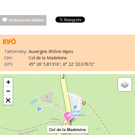
Kedvencnek jelölöm
Tartomány:
Auvergne-Rhône-Alpes
Cím:
Col de la Madeleine
GPS:
45° 26′ 5.81316″, 6° 22′ 32.07072″
+
−
Col de la Madeleine