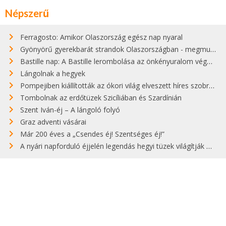
Népszerű
Ferragosto: Amikor Olaszország egész nap nyaral
Gyönyörű gyerekbarát strandok Olaszországban - megmutatjuk a 15 legjobbat
Bastille nap: A Bastille lerombolása az önkényuralom végét jelentette
Lángolnak a hegyek
Pompejiben kiállították az ókori világ elveszett híres szobrának másolatát
Tombolnak az erdőtüzek Szicíliában és Szardínián
Szent Iván-éj – A lángoló folyó
Graz adventi vásárai
Már 200 éves a „Csendes éj! Szentséges éj!”
A nyári napforduló éjjelén legendás hegyi tüzek világítják meg Zugspitzét