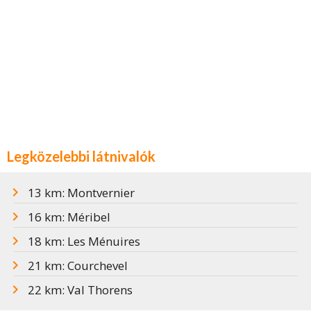
Legközelebbi látnivalók
13 km: Montvernier
16 km: Méribel
18 km: Les Ménuires
21 km: Courchevel
22 km: Val Thorens