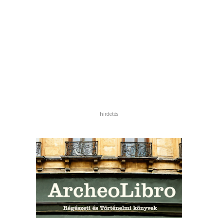
hirdetés