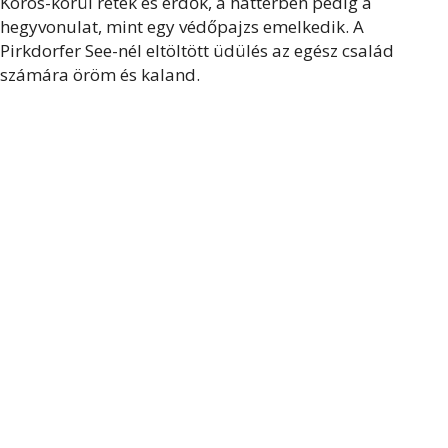
Körös-körül rétek és erdők, a háttérben pedig a
hegyvonulat, mint egy védőpajzs emelkedik. A
Pirkdorfer See-nél eltöltött üdülés az egész család
számára öröm és kaland.