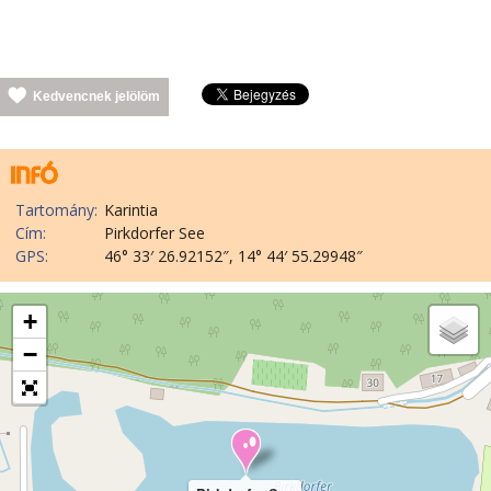
Kedvencnek jelölöm
Tartomány:
Karintia
Cím:
Pirkdorfer See
GPS:
46° 33′ 26.92152″, 14° 44′ 55.29948″
+
−