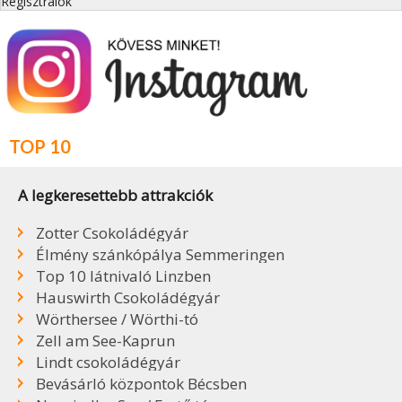
Regisztrálok
TOP 10
A legkeresettebb attrakciók
Zotter Csokoládégyár
Élmény szánkópálya Semmeringen
Top 10 látnivaló Linzben
Hauswirth Csokoládégyár
Wörthersee / Wörthi-tó
Zell am See-Kaprun
Lindt csokoládégyár
Bevásárló központok Bécsben