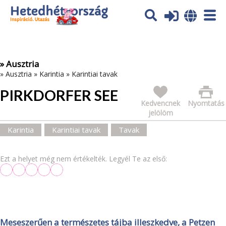
Az oldal sütiket (cookies) használ. További tájékoztatás itt:
Adatvédelmi tájékoztató
Ok
» Ausztria
»
Ausztria
»
Karintia
»
Karintiai tavak
PIRKDORFER SEE
Kedvencnek
Nyomtatás
jelölöm
Karintia
Karintiai tavak
Tavak
Ezt a helyet még nem értékelték. Legyél Te az első:
Meseszerűen a természetes tájba illeszkedve, a Petzen