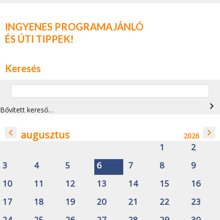
INGYENES PROGRAMAJÁNLÓ
ÉS ÚTI TIPPEK!
Keresés
navigate_next
Bővített kereső…
navigate_before
navigate_next
augusztus
2026
1
2
3
4
5
6
7
8
9
10
11
12
13
14
15
16
17
18
19
20
21
22
23
24
25
26
27
28
29
30