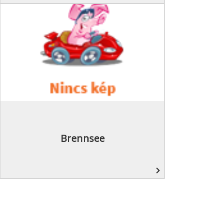
Brennsee
navigate_next