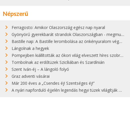
Népszerű
Ferragosto: Amikor Olaszország egész nap nyaral
Gyönyörű gyerekbarát strandok Olaszországban - megmutatjuk a 15 legjobbat
Bastille nap: A Bastille lerombolása az önkényuralom végét jelentette
Lángolnak a hegyek
Pompejiben kiállították az ókori világ elveszett híres szobrának másolatát
Tombolnak az erdőtüzek Szicíliában és Szardínián
Szent Iván-éj – A lángoló folyó
Graz adventi vásárai
Már 200 éves a „Csendes éj! Szentséges éj!”
A nyári napforduló éjjelén legendás hegyi tüzek világítják meg Zugspitzét