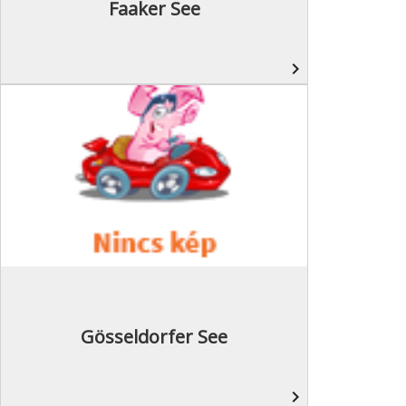
Faaker See
navigate_next
Gösseldorfer See
navigate_next