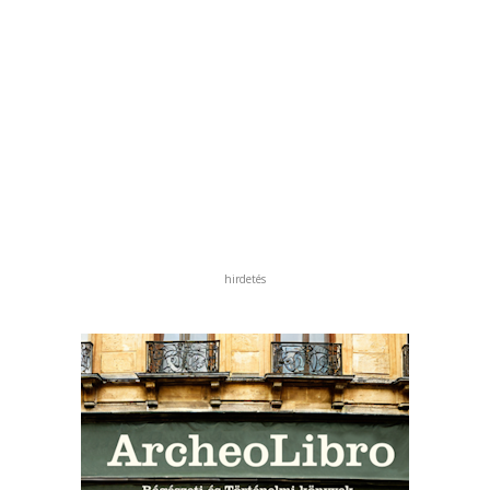
hirdetés