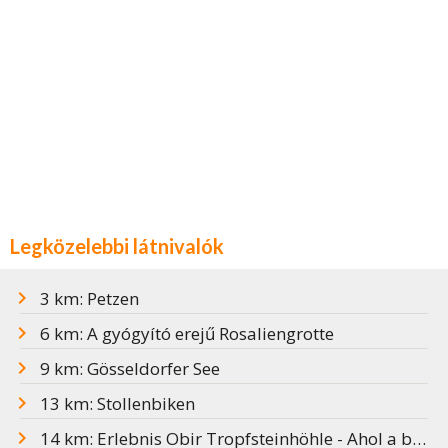
Legközelebbi látnivalók
3 km: Petzen
6 km: A gyógyító erejű Rosaliengrotte
9 km: Gösseldorfer See
13 km: Stollenbiken
14 km: Erlebnis Obir Tropfsteinhöhle - Ahol a barlangi sárkány életre kell