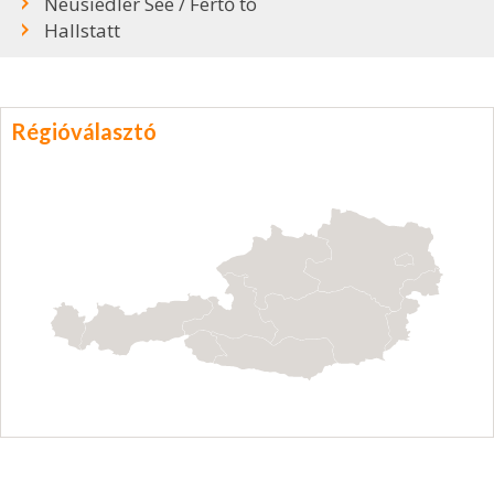
Neusiedler See / Fertő tó
Hallstatt
Régióválasztó