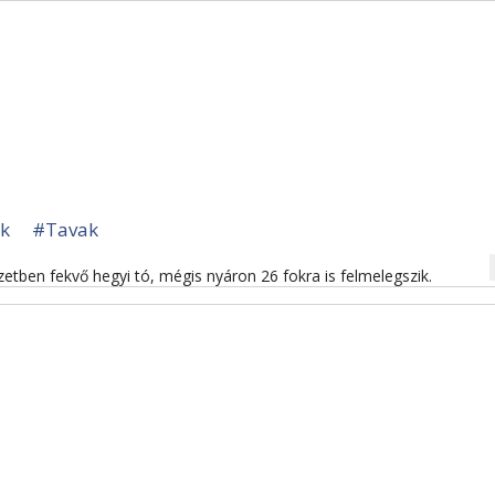
ak
#Tavak
na
zetben fekvő hegyi tó, mégis nyáron 26 fokra is felmelegszik.