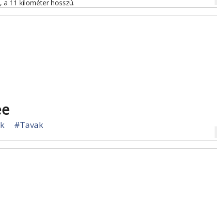
, a 11 kilométer hosszú.
ee
ak
#Tavak
na