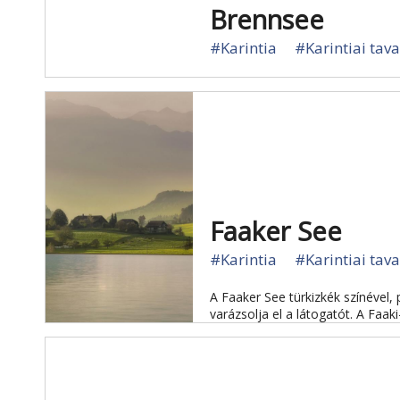
Brennsee
#Karintia
#Karintiai tav
Faaker See
#Karintia
#Karintiai tav
A Faaker See türkizkék színével, 
varázsolja el a látogatót. A Faak