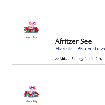
Afritzer See
#Karintia
#Karintiai tav
Az Afritzer See egy festői környe