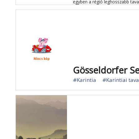
egyben a régió leghosszabb tava
Gösseldorfer S
#Karintia
#Karintiai tav