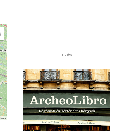
hirdetés
tors