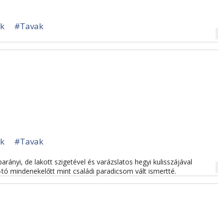
ak
#Tavak
na
ak
#Tavak
parányi, de lakott szigetével és varázslatos hegyi kulisszájával
na
i-tó mindenekelőtt mint családi paradicsom vált ismertté.