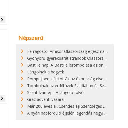
vigate_next
Népszerű
Ferragosto: Amikor Olaszország egész nap nyaral
Gyönyörű gyerekbarát strandok Olaszországban - megmutatjuk a 15 legjobbat
Bastille nap: A Bastille lerombolása az önkényuralom végét jelentette
Lángolnak a hegyek
Pompejiben kiállították az ókori világ elveszett híres szobrának másolatát
Tombolnak az erdőtüzek Szicíliában és Szardínián
Szent Iván-éj – A lángoló folyó
vigate_next
Graz adventi vásárai
Már 200 éves a „Csendes éj! Szentséges éj!”
A nyári napforduló éjjelén legendás hegyi tüzek világítják meg Zugspitzét