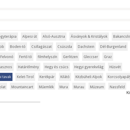
ógyterápia
Alpesi út
Alsó-Ausztria
Ásványok & Kristályok
Bakancsli
ob
Boden-tó
Csillagászat
Csúszda
Dachstein
Dél-Burgenland
Felvonó
Fertő tó
filmhelyszín
Gerlitzen
Gleccser
Graz
asznos
Határélmény
Hegy és csúcs
Hegyi gyerekvilág
Húsvét
ai tavak
Kelet-Tirol
Kerékpár
Kilátó
Kitzbüheli Alpok
Korcsolyapál
lat
Mountaincart
Műemlék
Mura
Murau
Múzeum
Nassfeld
Ki
Ötztal
Park és kert
Régészet
Régiók
Salzburg
Salzkammergu
n
Strand és fürdő
Stubai
Szabadidőpark
Szánkópálya
Szurdok
lostor
Természeti látványosság
Természeti park
Túra
Üdülési kár
Via ferrata
Világörökség
Vízesés
Waldviertel
Wörthi-tó