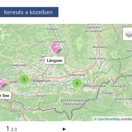
Keresés a közelben
Längsee
5
5
r See
©
OpenStreetMap
contribu
1
▶
2
3