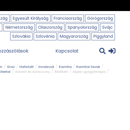
szág
Egyesült Királyság
Franciaország
Görögország
o
Németország
Olaszország
Spanyolország
Svájc
Szlovákia
Szlovénia
Magyarország
Piggyland
ozzászólások
Kapcsolat
en
Graz
Hallstatt
Innsbruck
Karintia
Karintiai tavak
illertal
Advent és karácsony
Állatkert
Alpesi gyógyterápia
park
Kerékpár
Kilátó
Korcsolyapálya
Magyar kapcsolat
avak
Tél
Téli túrázás
Templom és kolostor
Természeti park