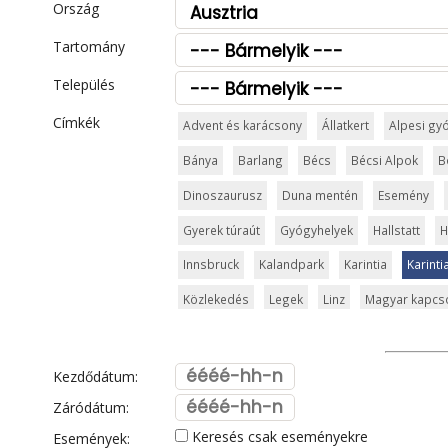
Ország
Tartomány
Település
Címkék
Advent és karácsony
Állatkert
Alpesi gy
Bánya
Barlang
Bécs
Bécsi Alpok
B
Dinoszaurusz
Duna mentén
Esemény
Gyerek túraút
Gyógyhelyek
Hallstatt
H
Innsbruck
Kalandpark
Karintia
Karinti
Közlekedés
Legek
Linz
Magyar kapcso
Óriásroller és mountaincart
Osztrák ételek
Semmering
Síparadicsom
Sisi nyomába
Kezdődátum:
Tavak
Tél
Téli túrázás
Templom és ko
Záródátum:
Keresés csak eseményekre
Események:
Vár és kastély
Városkalauzok
Városok