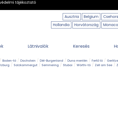
védelmi tájékoztató
Ausztria
Belgium
Csehor
Hollandia
Horvátország
Monac
ek
Látnivalók
Keresés
H
Boden-tó
Dachstein
Dél-Burgenland
Duna mentén
Fertő tó
Gerlitz
lzburg
Salzkammergut
Semmering
Stubai
Wörthi-tó
Zell am See
Z
úraút
Határélmény
Hegy és csúcs
Hegyi gyerekvilág
Húsvét
Kaland
Régiók
Sisi nyomában
Strand és fürdő
Szabadidőpark
Szurdok
T