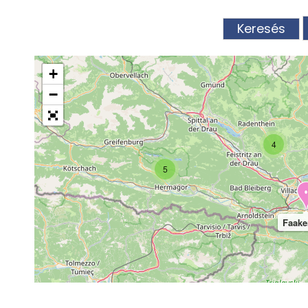
Zell am See
Zillertal
Zöldturista
+
−
4
5
Faake