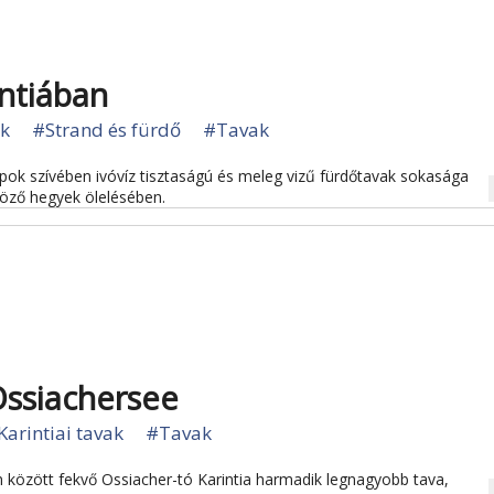
ntiában
ak
#Strand és fürdő
#Tavak
Alpok szívében ivóvíz tisztaságú és meleg vizű fürdőtavak sokasága
na
öző hegyek ölelésében.
Ossiachersee
Karintiai tavak
#Tavak
n között fekvő Ossiacher-tó Karintia harmadik legnagyobb tava,
na