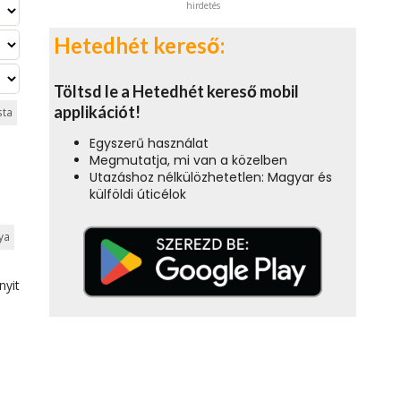
hirdetés
Hetedhét kereső:
Töltsd le a Hetedhét kereső mobil
applikációt!
sta
Egyszerű használat
Megmutatja, mi van a közelben
Utazáshoz nélkülözhetetlen: Magyar és
külföldi úticélok
ya
nyit
t
tya