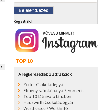
Regisztrálok
TOP 10
vigate_next
A legkeresettebb attrakciók
Zotter Csokoládégyár
Élmény szánkópálya Semmeringen
Top 10 látnivaló Linzben
Hauswirth Csokoládégyár
Wörthersee / Wörthi-tó