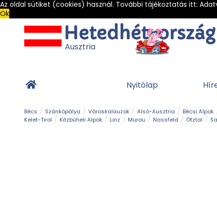
Az oldal sütiket (cookies) használ. További tájékoztatás itt:
Adat
Ok
Ausztria
Nyitólap
Hír
Bécs
Szánkópálya
Városkalauzok
Alsó-Ausztria
Bécsi Alpok
Kelet-Tirol
Kitzbüheli Alpok
Linz
Murau
Nassfeld
Ötztal
Sa
Alpesi út
Ásványok & Kristályok
Barlang
Bob
Csúszda
Esemény
Gleccser
Gyerek t
Múzeum
Óriásroller és mountaincart
Osztrák ételek
Park és kert
Túra
Vár és kastély
Világörökség
Vízesés
Zöldturista