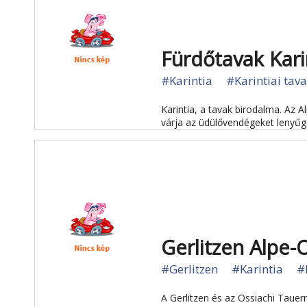
Fürdőtavak Kari
#Karintia
#Karintiai tav
Karintia, a tavak birodalma. Az 
várja az üdülővendégeket lenyűg
Gerlitzen Alpe-
#Gerlitzen
#Karintia
#
A Gerlitzen és az Ossiachi Tauer