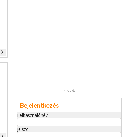
vigate_next
hirdetés
Bejelentkezés
Felhasználónév
Jelszó
vigate_next