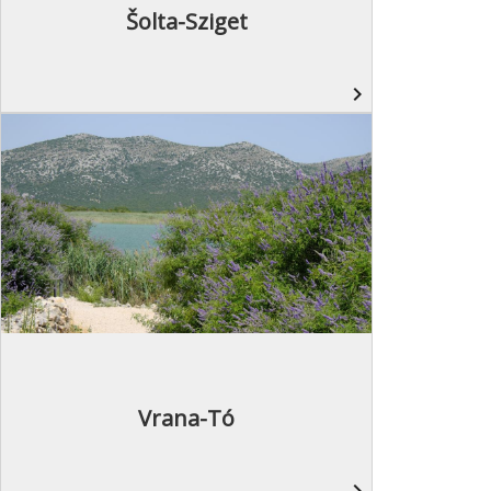
Šolta-Sziget
navigate_next
Vrana-Tó
navigate_next