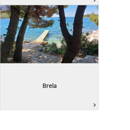
Brela
navigate_next