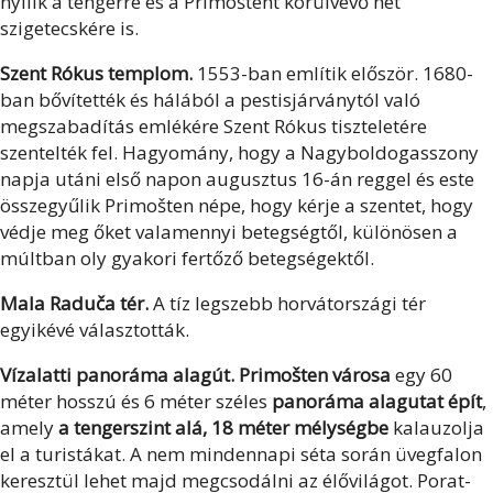
nyílik a tengerre és a Primoštent körülvevő hét
szigetecskére is.
Szent Rókus templom.
1553-ban említik először. 1680-
ban bővítették és hálából a pestisjárványtól való
megszabadítás emlékére Szent Rókus tiszteletére
szentelték fel. Hagyomány, hogy a Nagyboldogasszony
napja utáni első napon augusztus 16-án reggel és este
összegyűlik Primošten népe, hogy kérje a szentet, hogy
védje meg őket valamennyi betegségtől, különösen a
múltban oly gyakori fertőző betegségektől.
Mala Raduča tér.
A tíz legszebb horvátországi tér
egyikévé választották.
Vízalatti panoráma alagút. Primošten városa
egy 60
méter hosszú és 6 méter széles
panoráma alagutat épít
,
amely
a tengerszint alá, 18 méter mélységbe
kalauzolja
el a turistákat. A nem mindennapi séta során üvegfalon
keresztül lehet majd megcsodálni az élővilágot. Porat-