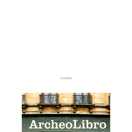
hirdetés