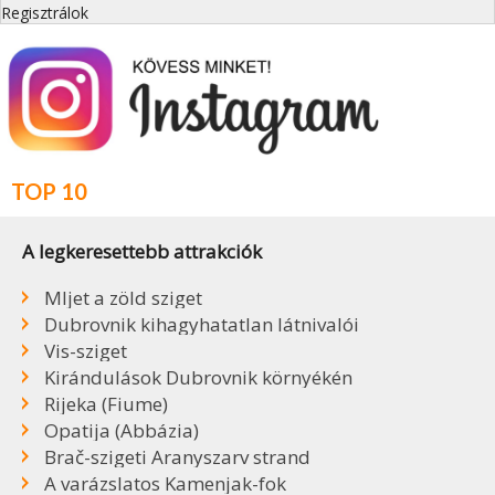
Regisztrálok
TOP 10
A legkeresettebb attrakciók
Mljet a zöld sziget
Dubrovnik kihagyhatatlan látnivalói
Vis-sziget
Kirándulások Dubrovnik környékén
Rijeka (Fiume)
Opatija (Abbázia)
Brač-szigeti Aranyszarv strand
A varázslatos Kamenjak-fok