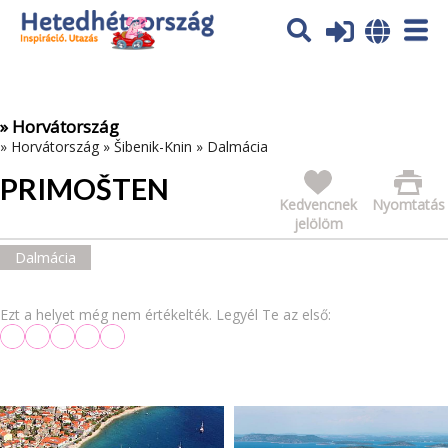
Az oldal sütiket (cookies) használ. További tájékoztatás itt:
Adatvédelmi tájékoztató
Ok
» Horvátország
»
Horvátország
»
Šibenik-Knin
»
Dalmácia
PRIMOŠTEN
Kedvencnek
Nyomtatás
jelölöm
Dalmácia
Ezt a helyet még nem értékelték. Legyél Te az első: