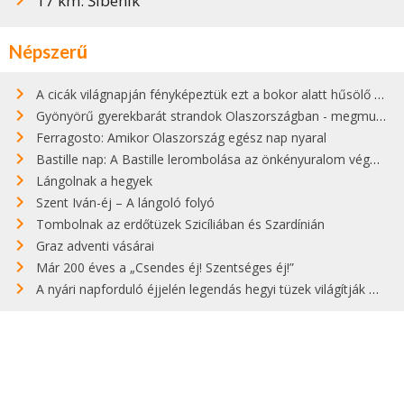
17 km: Šibenik
Népszerű
A cicák világnapján fényképeztük ezt a bokor alatt hűsölő cicát Kisorosziban
Gyönyörű gyerekbarát strandok Olaszországban - megmutatjuk a 15 legjobbat
Ferragosto: Amikor Olaszország egész nap nyaral
Bastille nap: A Bastille lerombolása az önkényuralom végét jelentette
Lángolnak a hegyek
Szent Iván-éj – A lángoló folyó
Tombolnak az erdőtüzek Szicíliában és Szardínián
Graz adventi vásárai
Már 200 éves a „Csendes éj! Szentséges éj!”
A nyári napforduló éjjelén legendás hegyi tüzek világítják meg Zugspitzét