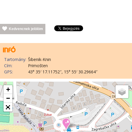
Kedvencnek jelölöm
Tartomány:
Šibenik-Knin
Cím:
Primošten
GPS:
43° 35′ 17.11752″, 15° 55′ 30.29664″
+
−