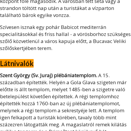
központ fölé magasodik. A városban tett séta vagy a
strandon töltött nap után a turistákat a vízparton
található bárok egyike vonzza.
Szívesen isznak egy pohár Babicot mediterrán
specialitásokkal és friss hallal - a vörösborhoz szükséges
szőlő közvetlenül a város kapuja előtt, a Bucavac Veliki
szőlőskertjében terem.
Látnivalók
Szent György (Sv. Juraj) plébániatemplom.
A 15.
században építették. Helyén a Gola Glava szigeten már
előtte is állt templom, melyet 1485-ben a szigetre való
betelepülést követően építettek. A régi templomhoz
építették hozzá 1760-ban az új plébániatemplomot,
melynek a régi templom a sekrestyéje lett. A templom
igen felkapott a turisták körében, tavaly több mint
százezren látogatták meg. A magaslatról remek kilátás