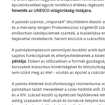
épületrészekkel együtt rendkívül értékes régészet
felvették az UNESCO világörökség-listájára.
A palotát számos „importált” díszítőelem ékesíti:
és a márvány-tengeri Prokonésszosz szigetéről szá
elsősorban lakóépületnek szánták, a kialakítása 
bejárattal rendelkezik: három közülük a szárazföld
A palotakomplexum semmilyen korábbi antik építé
sajátos funkciójának és elhelyezkedésének a köv
példája
. Ebben az időszakban a formák gazdagság
korszakok klasszikus kimértségével és letisztultsá
sem szűnt meg az élet – ezután az épület a császá
A palota életének kulcsfontosságú momentuma volt
palotában talált menedéket a szláv hódítók elől. Ek
és a XIV. század között új építészeti fejlődésnek 
addig szabadon lévő utcák és tornácok helyére kö