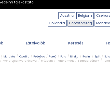
védelmi tájékoztató
Ausztria
Belgium
Csehor
Hollandia
Horvátország
Monac
ek
Látnivalók
Keresés
H
Muraköz
Opatija
Pelješac
Poreč
Pula
Rijeka
Rovinj
Split
Szi
Monarchia nyaralóhelyei
Múzeum
Panorámaút
Szabadidőpark
Temp
dturista