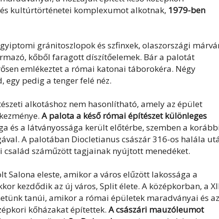
i és kultúrtörténetei komplexumot alkotnak,
1979-ben
 egyiptomi gránitoszlopok és szfinxek, olaszországi márv
rmazó, kőből faragott díszítőelemek. Bár a palotát
erősen emlékeztet a római katonai táborokéra. Négy
, egy pedig a tenger felé néz.
szeti alkotáshoz nem hasonlítható, amely az épület
etkezménye.
A palota a késő római építészet különleges
a és a látványossága került előtérbe, szemben a korább
gával. A palotában Diocletianus császár 316-os halála ut
ri család száműzött tagjainak nyújtott menedéket.
 Salona eleste, amikor a város elűzött lakossága a
kor kezdődik az új város, Split élete. A középkorban, a XII
lehetünk tanúi, amikor a római épületek maradványai és a
zépkori kőházakat építettek.
A császári mauzóleumot