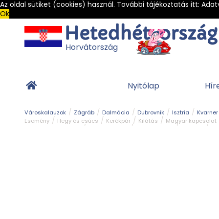
Az oldal sütiket (cookies) használ. További tájékoztatás itt:
Adat
Ok
Horvátország
Nyitólap
Hír
Városkalauzok
Zágráb
Dalmácia
Dubrovnik
Isztria
Kvarner
Esemény
Hegy és csúcs
Kerékpár
Kilátás
Magyar kapcsolat
Természeti szépség
Vár és kastély
Világörökség
Vízipark
Zöl