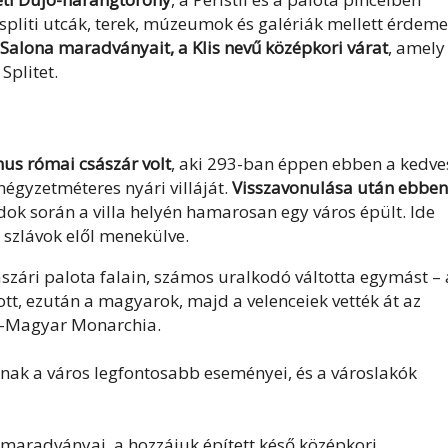
spliti utcák, terek, múzeumok és galériák mellett érdeme
Salona maradványait, a Klis nevű középkori várat
, amely
Splitet.
nus római császár volt
, aki 293-ban éppen ebben a kedve
négyzetméteres nyári villáját.
Visszavonulása után ebben
ok során a villa helyén hamarosan egy város épült. Ide
a szlávok elől menekülve.
ászári palota falain, számos uralkodó váltotta egymást – 
tt, ezután a magyarok, majd a velenceiek vették át az
ák-Magyar Monarchia.
lanak a város legfontosabb eseményei, és a városlakók
maradványai, a hozzájuk épített késő középkori