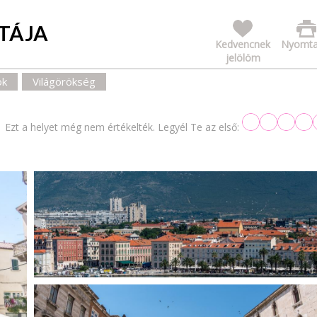
OTÁJA
Kedvencnek
Nyomta
jelölöm
ok
Világörökség
Ezt a helyet még nem értékelték. Legyél Te az első: