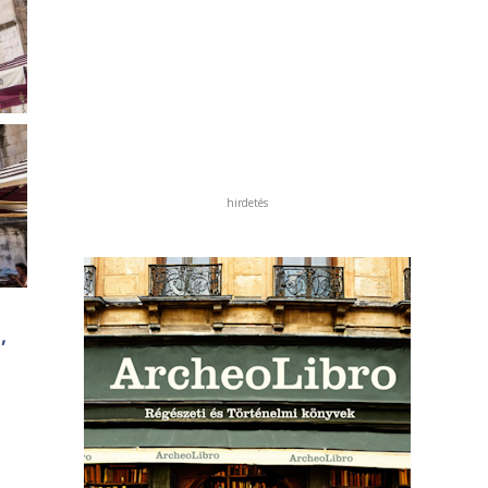
hirdetés
,