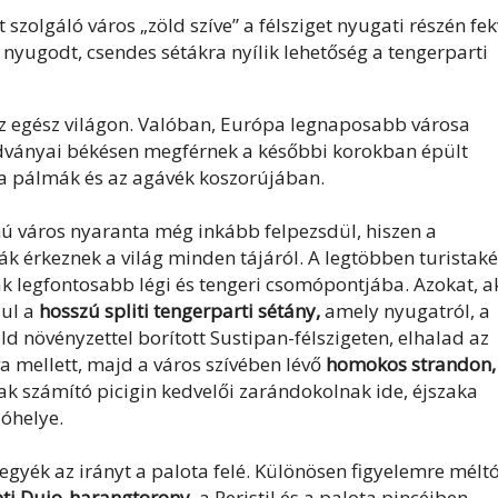
szolgáló város „zöld szíve” a félsziget nyugati részén fe
l nyugodt, csendes sétákra nyílik lehetőség a tengerparti
 az egész világon. Valóban, Európa legnaposabb városa
radványai békésen megférnek a későbbi korokban épült
 a pálmák és az agávék koszorújában.
ú város nyaranta még inkább felpezsdül, hiszen a
k érkeznek a világ minden tájáról. A legtöbben turistaké
ak legfontosabb légi és tengeri csomópontjába. Azokat, a
ául a
hosszú spliti tengerparti sétány,
amely nyugatról, a
d növényzettel borított Sustipan-félszigeten, elhalad az
va mellett, majd a város szívében lévő
homokos strandon,
ak számító picigin kedvelői zarándokolnak ide, éjszaka
zóhelye.
 vegyék az irányt a palota felé. Különösen figyelemre mélt
eti Dujo-harangtorony
, a Peristil és a palota pincéiben