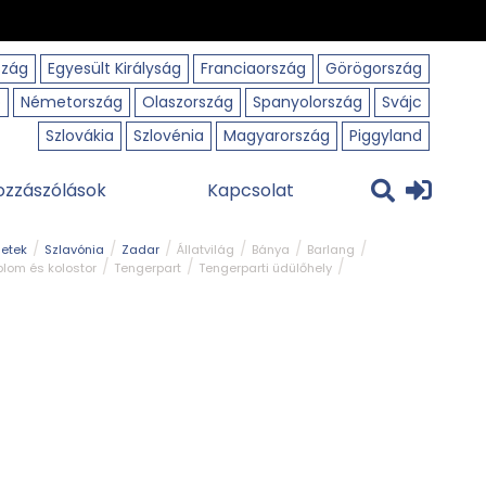
szág
Egyesült Királyság
Franciaország
Görögország
o
Németország
Olaszország
Spanyolország
Svájc
Szlovákia
Szlovénia
Magyarország
Piggyland
ozzászólások
Kapcsolat
getek
Szlavónia
Zadar
Állatvilág
Bánya
Barlang
lom és kolostor
Tengerpart
Tengerparti üdülőhely