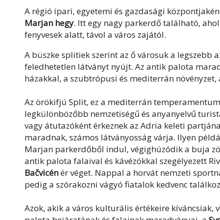
A régió ipari, egyetemi és gazdasági központjaként 
Marjan hegy
. Itt egy nagy parkerdő található, aho
fenyvesek alatt, távol a város zajától.
A büszke splitiek szerint az ő városuk a legszebb
feledhetetlen látványt nyújt. Az antik palota ma
házakkal, a szubtrópusi és mediterrán növényzet,
Az örökifjú Split, ez a mediterrán temperamentum
legkülönbözőbb nemzetiségű és anyanyelvű turistá
vagy átutazóként érkeznek az Adria keleti partján
maradnak, számos látványosság várja. Ilyen péld
Marjan parkerdőből indul, végighúzódik a buja zöl
antik palota falaival és kávézókkal szegélyezett Ri
Bačvicén
ér véget. Nappal a horvát nemzeti sportn
pedig a szórakozni vágyó fiatalok kedvenc találko
Azok, akik a város kulturális értékeire kíváncsiak,
palota bejáratának és falainak maradványai, a
Sv