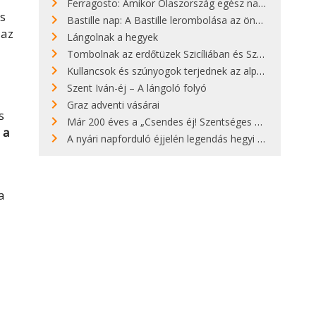
Ferragosto: Amikor Olaszország egész nap nyaral
s
Bastille nap: A Bastille lerombolása az önkényuralom végét jelentette
 az
Lángolnak a hegyek
Tombolnak az erdőtüzek Szicíliában és Szardínián
Kullancsok és szúnyogok terjednek az alpesi legelőkön
Szent Iván-éj – A lángoló folyó
Graz adventi vásárai
s
Már 200 éves a „Csendes éj! Szentséges éj!”
 a
A nyári napforduló éjjelén legendás hegyi tüzek világítják meg Zugspitzét
a