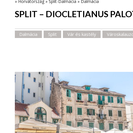
»
Horvátország
»
Split-Dalmácia
»
Dalmácia
SPLIT – DIOCLETIANUS PAL
Dalmácia
Split
Vár és kastély
Városkalauz