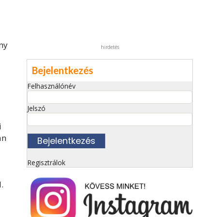
ány
hirdetés
Bejelentkezés
Felhasználónév
Jelszó
i
án
Regisztrálok
.
z