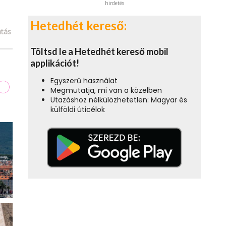
hirdetés
Hetedhét kereső:
tás
Töltsd le a Hetedhét kereső mobil
applikációt!
Egyszerű használat
Megmutatja, mi van a közelben
Utazáshoz nélkülözhetetlen: Magyar és
külföldi úticélok