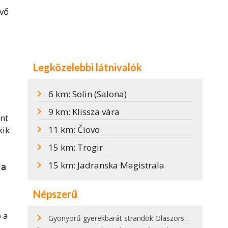
kvő
Legközelebbi látnivalók
6 km: Solin (Salona)
9 km: Klissza vára
nt
11 km: Čiovo
kik
15 km: Trogir
15 km: Jadranska Magistrala
 a
Népszerű
ó a
Gyönyörű gyerekbarát strandok Olaszországban - megmutatjuk a 15 legjobbat