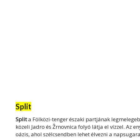
Split
Split
a Fölközi-tenger északi partjának legmelegebb
közeli Jadro és Žrnovnica folyó látja el vízzel. Az 
oázis, ahol szélcsendben lehet élvezni a napsugara