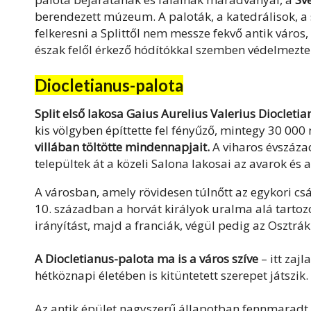
berendezett múzeum. A paloták, a katedrálisok, a 
felkeresni a Splittől nem messze fekvő antik város,
észak felől érkező hódítókkal szemben védelmezte 
Diocletianus-palota
Split első lakosa Gaius Aurelius Valerius Diocletia
kis völgyben építtette fel fényűző, mintegy 30 000 
villában töltötte mindennapjait.
A viharos évszázad
települtek át a közeli Salona lakosai az avarok és 
A városban, amely rövidesen túlnőtt az egykori cs
10. században a horvát királyok uralma alá tartozo
irányítást, majd a franciák, végül pedig az Osztr
A Diocletianus-palota ma is a város szíve
– itt zaj
hétköznapi életében is kitüntetett szerepet játszik.
Az antik épület nagyszerű állapotban fennmaradt 