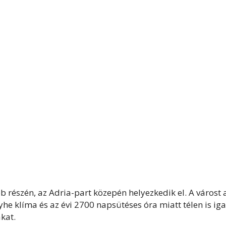
 részén, az Adria-part közepén helyezkedik el. A várost 
enyhe klíma és az évi 2700 napsütéses óra miatt télen is iga
kat.