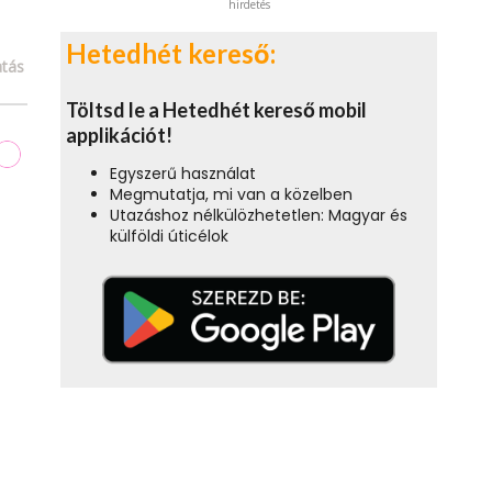
hirdetés
Hetedhét kereső:
tás
Töltsd le a Hetedhét kereső mobil
applikációt!
Egyszerű használat
Megmutatja, mi van a közelben
Utazáshoz nélkülözhetetlen: Magyar és
külföldi úticélok