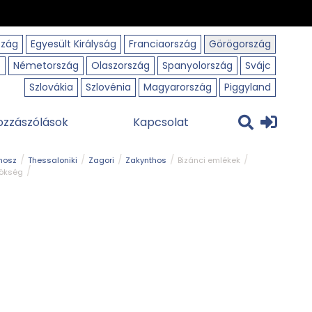
szág
Egyesült Királyság
Franciaország
Görögország
o
Németország
Olaszország
Spanyolország
Svájc
Szlovákia
Szlovénia
Magyarország
Piggyland
ozzászólások
Kapcsolat
hosz
Thessaloniki
Zagori
Zakynthos
Bizánci emlékek
rökség