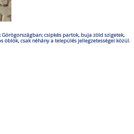
k Görögországban; csipkés partok, buja zöld szigetek,
kos öblök, csak néhány a település jellegzetességei közül.