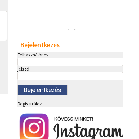
hirdetés
Bejelentkezés
Felhasználónév
Jelszó
Regisztrálok