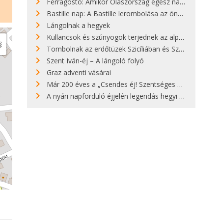
Ferragosto: Amikor Olaszország egész nap nyaral
Bastille nap: A Bastille lerombolása az önkényuralom végét jelentette
Lángolnak a hegyek
Kullancsok és szúnyogok terjednek az alpesi legelőkön
Tombolnak az erdőtüzek Szicíliában és Szardínián
Szent Iván-éj – A lángoló folyó
Graz adventi vásárai
Már 200 éves a „Csendes éj! Szentséges éj!”
A nyári napforduló éjjelén legendás hegyi tüzek világítják meg Zugspitzét