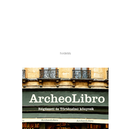
hirdetés