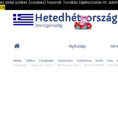
Az oldal sütiket (cookies) használ. További tájékoztatás itt:
Adat
Ok
Görögország
Nyitólap
Hír
Athén
Attika
Chalkidiki
Kalamata
Kefalónia
Korfu
Kos
Esemény
Hegy és csúcs
Mitológiai hely
Ókori emlékek
Strand