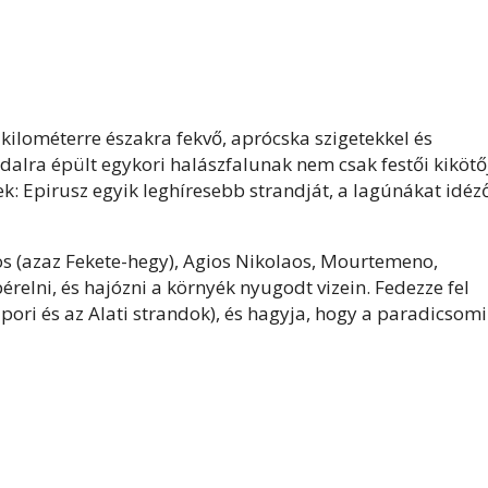
kilométerre északra fekvő, aprócska szigetekkel és
dalra épült egykori halászfalunak nem csak festői kikötő
ek: Epirusz egyik leghíresebb strandját, a lagúnákat idéz
os (azaz Fekete-hegy), Agios Nikolaos, Mourtemeno,
relni, és hajózni a környék nyugodt vizein. Fedezze fel
iapori és az Alati strandok), és hagyja, hogy a paradicsomi