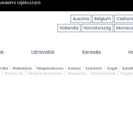
védelmi tájékoztató
Ausztria
Belgium
Csehor
Hollandia
Horvátország
Monac
ek
Látnivalók
Keresés
H
Kréta
Makedónia
Peloponnészosz
Rodosz
Szantorini
Sziget
Szkiat
Szirt és fok
Templom és kolostor
Tengerpart
Városkalauzok
Világö