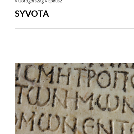
»
Görögország
»
Epirusz
SYVOTA