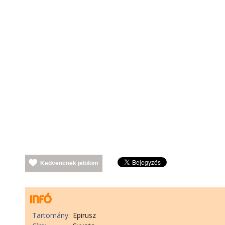
Kedvencnek jelölöm
Tartomány:
Epirusz