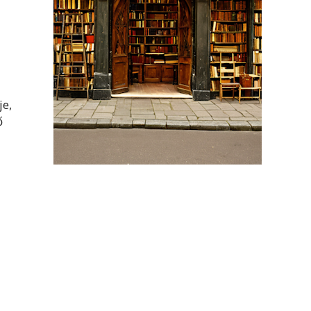
je,
ő