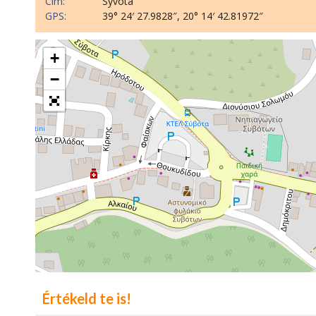
Cím:
Syvota
GPS:
39° 24′ 27.9828″, 20° 14′ 42.81972″
+
−
Értékeld te is!