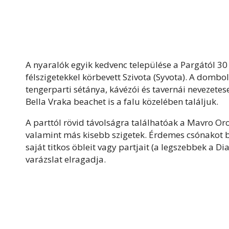
A nyaralók egyik kedvenc települése a Pargától 30 
félszigetekkel körbevett
Szivota (Syvota). A dombol
tengerparti sétánya, kávézói és tavernái nevezetes
Bella Vraka beachet is a falu közelében találjuk.
A parttól rövid távolságra találhatóak a Mavro Or
valamint más kisebb szigetek. Érdemes csónakot bé
saját titkos öbleit vagy partjait (a legszebbek a D
varázslat elragadja.