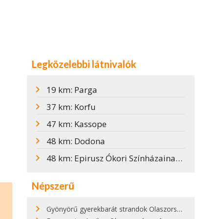
Legközelebbi látnivalók
19 km: Parga
37 km: Korfu
47 km: Kassope
48 km: Dodona
48 km: Epirusz Ókori Színházainak Kulturális Útvonala
Népszerű
Gyönyörű gyerekbarát strandok Olaszországban - megmutatjuk a 15 legjobbat