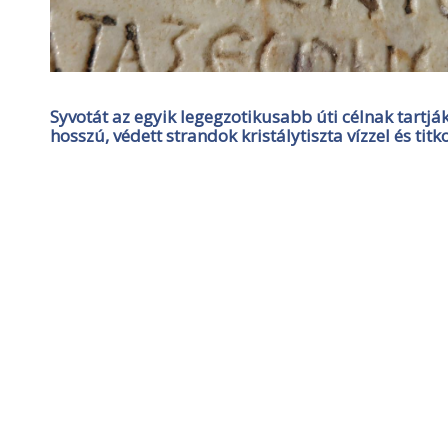
Syvotát az egyik legegzotikusabb úti célnak tartjá
hosszú, védett strandok kristálytiszta vízzel és tit