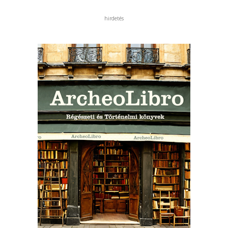
hirdetés