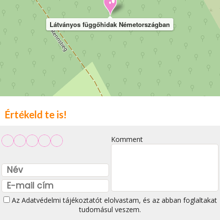
Látványos függőhidak Németországban
Értékeld te is!
Komment
Az
Adatvédelmi tájékoztatót
elolvastam, és az abban foglaltakat
tudomásul veszem.