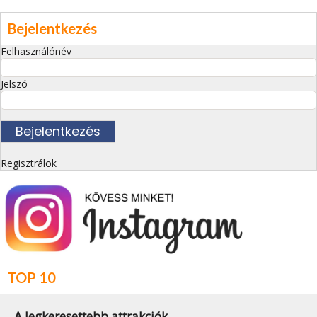
Bejelentkezés
Felhasználónév
Jelszó
Regisztrálok
TOP 10
A legkeresettebb attrakciók