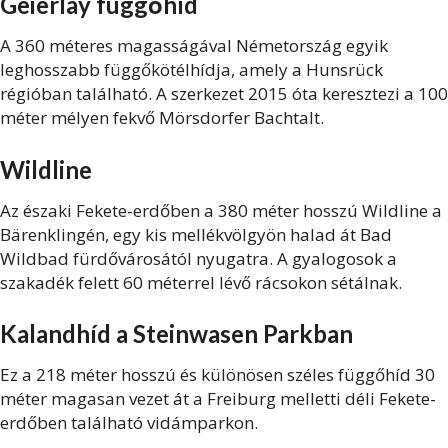
Geierlay függőhíd
A 360 méteres magasságával Németország egyik
leghosszabb függőkötélhídja, amely a Hunsrück
régióban található. A szerkezet 2015 óta keresztezi a 100
méter mélyen fekvő Mörsdorfer Bachtalt.
Wildline
Az északi Fekete-erdőben a 380 méter hosszú Wildline a
Bärenklingén, egy kis mellékvölgyön halad át Bad
Wildbad fürdővárosától nyugatra. A gyalogosok a
szakadék felett 60 méterrel lévő rácsokon sétálnak.
Kalandhíd a Steinwasen Parkban
Ez a 218 méter hosszú és különösen széles függőhíd 30
méter magasan vezet át a Freiburg melletti déli Fekete-
erdőben található vidámparkon.