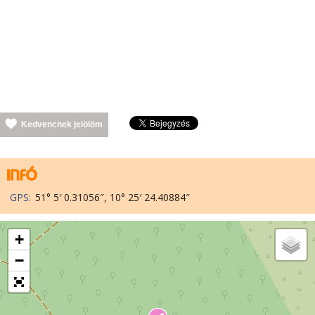
Kedvencnek jelölöm
GPS:
51° 5′ 0.31056″, 10° 25′ 24.40884″
+
−