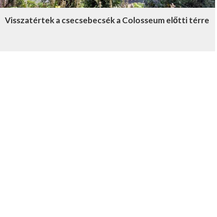
Visszatértek a csecsebecsék a Colosseum előtti térre