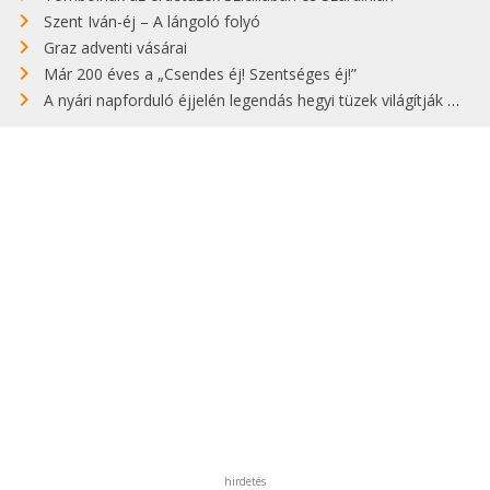
Szent Iván-éj – A lángoló folyó
Graz adventi vásárai
Már 200 éves a „Csendes éj! Szentséges éj!”
A nyári napforduló éjjelén legendás hegyi tüzek világítják meg Zugspitzét
hirdetés