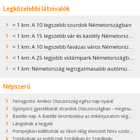
Legközelebbi látnivalók
< 1 km: A 10 legszebb szurdok Németországban
< 1 km: A 15 legszebb vár és kastély Németországban
< 1 km: A 10 legszebb favázas város Németországban
< 1 km: A 25 legjobb vidámpark Németországban
< 1 km: Németország legizgalmasabb autómúzeumai
Népszerű
Ferragosto: Amikor Olaszország egész nap nyaral
Gyönyörű gyerekbarát strandok Olaszországban - megmutatjuk a 15 legjobbat
Bastille nap: A Bastille lerombolása az önkényuralom végét jelentette
Lángolnak a hegyek
Pompejiben kiállították az ókori világ elveszett híres szobrának másolatát
Tombolnak az erdőtüzek Szicíliában és Szardínián