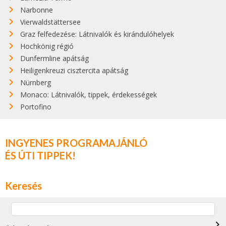
Narbonne
Vierwaldstättersee
Graz felfedezése: Látnivalók és kirándulóhelyek
Hochkönig régió
Dunfermline apátság
Heiligenkreuzi cisztercita apátság
Nürnberg
Monaco: Látnivalók, tippek, érdekességek
Portofino
INGYENES PROGRAMAJÁNLÓ
ÉS ÚTI TIPPEK!
Keresés
navigate_next