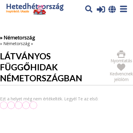
Az oldal sütiket (cookies) használ. További tájékoztatás itt:
Adatvédelmi tájékoztató
Ok
» Németország
»
Németország
»
LÁTVÁNYOS
Nyomtatás
FÜGGŐHIDAK
Kedvencnek
NÉMETORSZÁGBAN
jelölöm
Ezt a helyet még nem értékelték. Legyél Te az első: