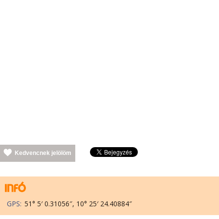
Kedvencnek jelölöm
GPS:
51° 5′ 0.31056″, 10° 25′ 24.40884″