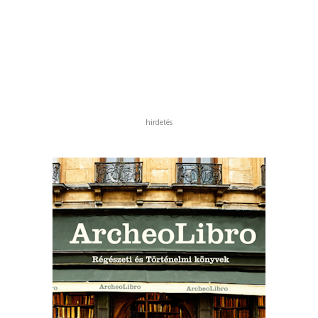
hirdetés