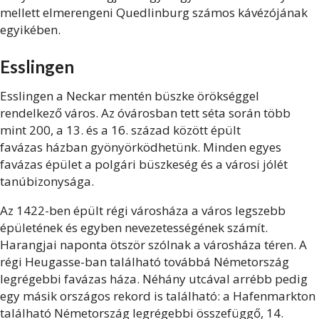
mellett elmerengeni Quedlinburg számos kávézójának
egyikében.
Esslingen
Esslingen a Neckar mentén büszke örökséggel
rendelkező város. Az óvárosban tett séta során több
mint 200, a 13. és a 16. század között épült
favázas házban gyönyörködhetünk. Minden egyes
favázas épület a polgári büszkeség és a városi jólét
tanúbizonysága.
Az 1422-ben épült régi városháza a város legszebb
épületének és egyben nevezetességének számít.
Harangjai naponta ötször szólnak a városháza téren. A
régi Heugasse-ban található továbbá Németország
legrégebbi favázas háza. Néhány utcával arrébb pedig
egy másik országos rekord is található: a Hafenmarkton
található Németország legrégebbi összefüggő, 14.