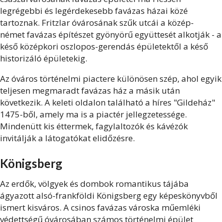
legrégebbi és legérdekesebb favázas házai közé
tartoznak. Fritzlar óvárosának szűk utcái a közép-
német favázas építészet gyönyörű együttesét alkotják - a
késő középkori oszlopos-gerendás épületektől a késő
historizáló épületekig.
Az óváros történelmi piactere különösen szép, ahol egyik
teljesen megmaradt favázas ház a másik után
következik. A keleti oldalon található a híres "Gildeház"
1475-ből, amely ma is a piactér jellegzetessége.
Mindenütt kis éttermek, fagylaltozók és kávézók
invitálják a látogatókat elidőzésre.
Königsberg
Az erdők, völgyek és dombok romantikus tájába
ágyazott alsó-frankföldi Königsberg egy képeskönyvből
ismert kisváros. A csinos favázas városka műemléki
védettségű óvárosában számos történelmi épület