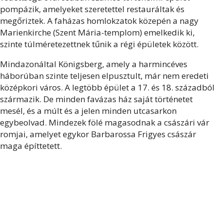
pompázik, amelyeket szeretettel restauráltak és
megőriztek. A faházas homlokzatok közepén a nagy
Marienkirche (Szent Mária-templom) emelkedik ki,
szinte túlméretezettnek tűnik a régi épületek között.
Mindazonáltal Königsberg, amely a harmincéves
háborúban szinte teljesen elpusztult, már nem eredeti
középkori város. A legtöbb épület a 17. és 18. századból
származik. De minden favázas ház saját történetet
mesél, és a múlt és a jelen minden utcasarkon
egybeolvad. Mindezek fölé magasodnak a császári vár
romjai, amelyet egykor Barbarossa Frigyes császár
maga építtetett.