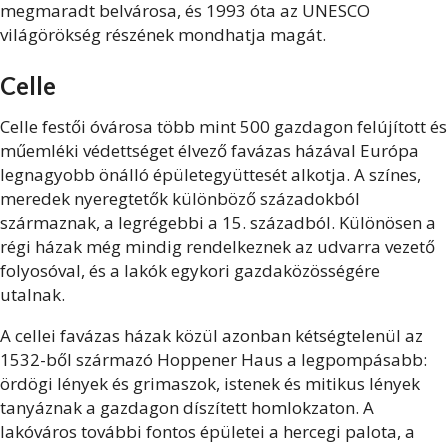
megmaradt belvárosa, és 1993 óta az UNESCO
világörökség részének mondhatja magát.
Celle
Celle festői óvárosa több mint 500 gazdagon felújított és
műemléki védettséget élvező favázas házával Európa
legnagyobb önálló épületegyüttesét alkotja. A színes,
meredek nyeregtetők különböző századokból
származnak, a legrégebbi a 15. századból. Különösen a
régi házak még mindig rendelkeznek az udvarra vezető
folyosóval, és a lakók egykori gazdaközösségére
utalnak.
A cellei favázas házak közül azonban kétségtelenül az
1532-ből származó Hoppener Haus a legpompásabb:
ördögi lények és grimaszok, istenek és mitikus lények
tanyáznak a gazdagon díszített homlokzaton. A
lakóváros további fontos épületei a hercegi palota, a