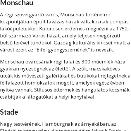
Monschau
A régi szövetgyártó város, Monschau történelmi
központjában épült favázas házak váltakoznak pompás
lakóépületekkel. Különösen érdemes megnézni az 1752-
ből származó Vörös házat, amely teljesen megőrzött
belső terével tündököl. Gazdag kulturális kincsei miatt a
várost ezért az "Eifel gyöngyszemének" is nevezik.
Monschau óvárosának régi falai és 300 műemlék háza
gyakran nyüzsögnek az élettől. A szűk, macskaköves
utcák kis művészeti galériákat és butikokat rejtegetnek a
félfalazott homlokzatok mögött, amelyek egész évben
nyitva vannak. Stílusos éttermek és hangulatos kocsmák
csábítják a látogatókat a helyi konyhával.
Stade
Nagy testvérének, Hamburgnak az árnyékában, az
Elbától mintegy négy kilométerre délre fekszik Stade, a