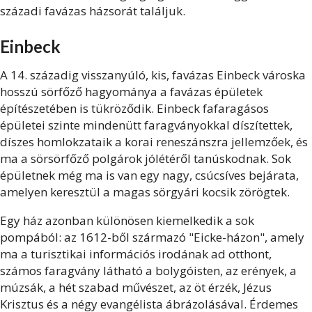
századi favázas házsorát találjuk.
Einbeck
A 14. századig visszanyúló, kis, favázas Einbeck városka
hosszú sörfőző hagyománya a favázas épületek
építészetében is tükröződik. Einbeck fafaragásos
épületei szinte mindenütt faragványokkal díszítettek,
díszes homlokzataik a korai reneszánszra jellemzőek, és
ma a sörsörfőző polgárok jólétéről tanúskodnak. Sok
épületnek még ma is van egy nagy, csúcsíves bejárata,
amelyen keresztül a magas sörgyári kocsik zörögtek.
Egy ház azonban különösen kiemelkedik a sok
pompából: az 1612-ből származó "Eicke-házon", amely
ma a turisztikai információs irodának ad otthont,
számos faragvány látható a bolygóisten, az erények, a
múzsák, a hét szabad művészet, az öt érzék, Jézus
Krisztus és a négy evangélista ábrázolásával. Érdemes