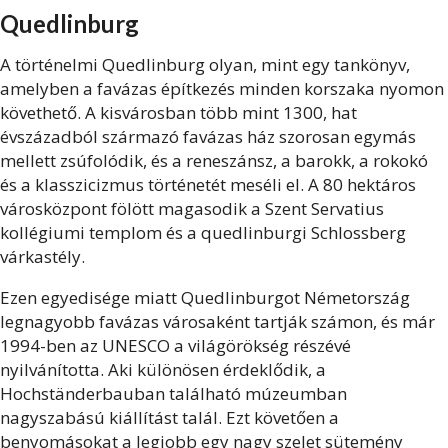
Quedlinburg
A történelmi Quedlinburg olyan, mint egy tankönyv,
amelyben a favázas építkezés minden korszaka nyomon
követhető. A kisvárosban több mint 1300, hat
évszázadból származó favázas ház szorosan egymás
mellett zsúfolódik, és a reneszánsz, a barokk, a rokokó
és a klasszicizmus történetét meséli el. A 80 hektáros
városközpont fölött magasodik a Szent Servatius
kollégiumi templom és a quedlinburgi Schlossberg
várkastély.
Ezen egyedisége miatt Quedlinburgot Németország
legnagyobb favázas városaként tartják számon, és már
1994-ben az UNESCO a világörökség részévé
nyilvánította. Aki különösen érdeklődik, a
Hochständerbauban található múzeumban
nagyszabású kiállítást talál. Ezt követően a
benyomásokat a legjobb egy nagy szelet sütemény