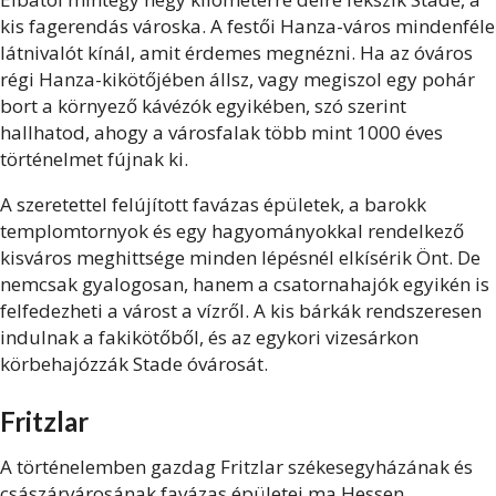
kis fagerendás városka. A festői Hanza-város mindenféle
látnivalót kínál, amit érdemes megnézni. Ha az óváros
régi Hanza-kikötőjében állsz, vagy megiszol egy pohár
bort a környező kávézók egyikében, szó szerint
hallhatod, ahogy a városfalak több mint 1000 éves
történelmet fújnak ki.
A szeretettel felújított favázas épületek, a barokk
templomtornyok és egy hagyományokkal rendelkező
kisváros meghittsége minden lépésnél elkísérik Önt. De
nemcsak gyalogosan, hanem a csatornahajók egyikén is
felfedezheti a várost a vízről. A kis bárkák rendszeresen
indulnak a fakikötőből, és az egykori vizesárkon
körbehajózzák Stade óvárosát.
Fritzlar
A történelemben gazdag Fritzlar székesegyházának és
császárvárosának favázas épületei ma Hessen