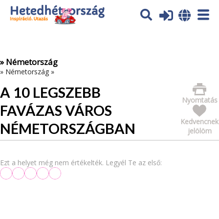
Az oldal sütiket (cookies) használ. További tájékoztatás itt:
Adatvédelmi tájékoztató
Ok
» Németország
»
Németország
»
A 10 LEGSZEBB
Nyomtatás
FAVÁZAS VÁROS
Kedvencnek
NÉMETORSZÁGBAN
jelölöm
Ezt a helyet még nem értékelték. Legyél Te az első: