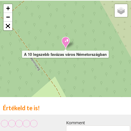
+
−
A 10 legszebb favázas város Németországban
Értékeld te is!
Komment