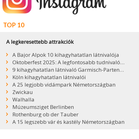
TOP 10
A legkeresettebb attrakciók
A Bajor Alpok 10 kihagyhatatlan látnivalója
Oktoberfest 2025: A legfontosabb tudnivalók, sörök, árak
9 kihagyhatatlan látnivaló Garmisch-Partenkirchenben
Köln kihagyhatatlan látnivalói
A 25 legjobb vidámpark Németországban
Zwickau
Walhalla
Múzeumsziget Berlinben
Rothenburg ob der Tauber
A 15 legszebb vár és kastély Németországban