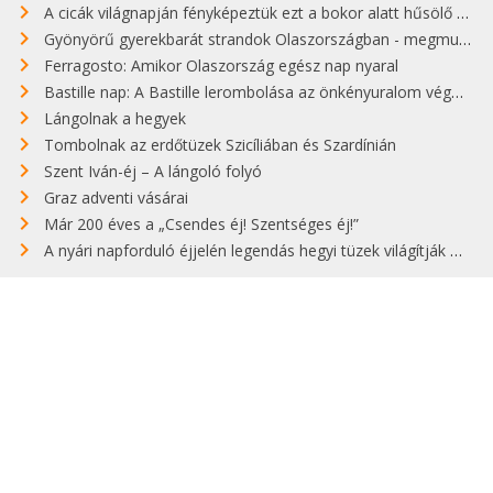
A cicák világnapján fényképeztük ezt a bokor alatt hűsölő cicát Kisorosziban
Gyönyörű gyerekbarát strandok Olaszországban - megmutatjuk a 15 legjobbat
Ferragosto: Amikor Olaszország egész nap nyaral
Bastille nap: A Bastille lerombolása az önkényuralom végét jelentette
Lángolnak a hegyek
Tombolnak az erdőtüzek Szicíliában és Szardínián
Szent Iván-éj – A lángoló folyó
Graz adventi vásárai
Már 200 éves a „Csendes éj! Szentséges éj!”
A nyári napforduló éjjelén legendás hegyi tüzek világítják meg Zugspitzét