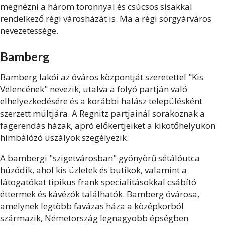
megnézni a három toronnyal és csúcsos sisakkal
rendelkező régi városházát is. Ma a régi sörgyárváros
nevezetessége.
Bamberg
Bamberg lakói az óváros központját szeretettel "Kis
Velencének" nevezik, utalva a folyó partján való
elhelyezkedésére és a korábbi halász településként
szerzett múltjára. A Regnitz partjainál sorakoznak a
fagerendás házak, apró előkertjeiket a kikötőhelyükön
himbálózó uszályok szegélyezik.
A bambergi "szigetvárosban" gyönyörű sétálóutca
húzódik, ahol kis üzletek és butikok, valamint a
látogatókat tipikus frank specialitásokkal csábító
éttermek és kávézók találhatók. Bamberg óvárosa,
amelynek legtöbb favázas háza a középkorból
származik, Németország legnagyobb épségben