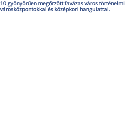
10 gyönyörűen megőrzött favázas város történelmi
városközpontokkal és középkori hangulattal.