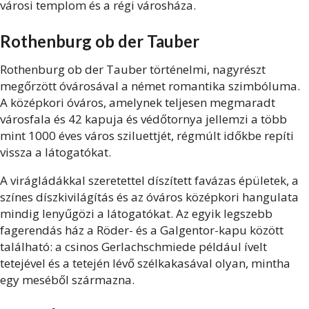
városi templom és a régi városháza.
Rothenburg ob der Tauber
Rothenburg ob der Tauber történelmi, nagyrészt
megőrzött óvárosával a német romantika szimbóluma.
A középkori óváros, amelynek teljesen megmaradt
városfala és 42 kapuja és védőtornya jellemzi a több
mint 1000 éves város sziluettjét, régmúlt időkbe repíti
vissza a látogatókat.
A virágládákkal szeretettel díszített favázas épületek, a
színes díszkivilágítás és az óváros középkori hangulata
mindig lenyűgözi a látogatókat. Az egyik legszebb
fagerendás ház a Röder- és a Galgentor-kapu között
található: a csinos Gerlachschmiede például ívelt
tetejével és a tetején lévő szélkakasával olyan, mintha
egy meséből származna.