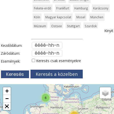
Fekete-erdő
Frankfurt
Hamburg
Karácsony
Köln
Magyar kapcsolat
Mosel
München
Múzeum
Ostsee
Stuttgart
Szurdok
Kinyit
Templom
Toplista
Türingia
Vár és kastély
Világörökség
Zugspitze
Kezdődátum:
Záródátum:
Keresés csak eseményekre
Események:
Keresés a közelben
+
−
6