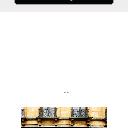
hirdetés