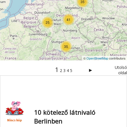
35
41
25
35
©
OpenStreetMap
contributors
Utolsó
1
▶
2
3
4
5
oldal
10 kötelező látnivaló
Berlinben