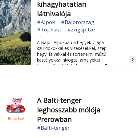
kihagyhatatlan
látnivalója
#Alpok
#Bajorország
#Toplista
#Zugspitze
A Bajor-Alpokban a hegyek világa
szurdokokkal és vízesésekkel, szép
hegyi falvakkal és történelmi múltú
navigate_next
kastélyokkal hívogat, amelyeket
fantasztikus kilátás koronáz meg. Tíz
hely, amit nem szabad kihagynia.
A Balti-tenger
leghosszabb mólója
Prerowban
#Balti-tenger