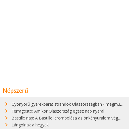
Népszerű
Gyönyörű gyerekbarát strandok Olaszországban - megmutatjuk a 15 legjobbat
Ferragosto: Amikor Olaszország egész nap nyaral
Bastille nap: A Bastille lerombolása az önkényuralom végét jelentette
Lángolnak a hegyek