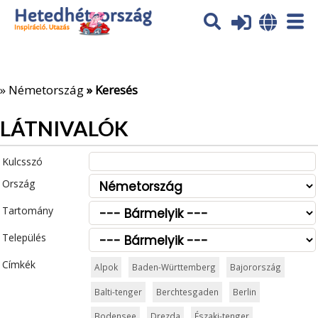
Az oldal sütiket (cookies) használ. További tájékoztatás itt:
Adatvédelmi tájékoztató
Ok
»
Németország
» Keresés
LÁTNIVALÓK
Kulcsszó
Ország
Tartomány
Település
Címkék
Alpok
Baden-Württemberg
Bajorország
Balti-tenger
Berchtesgaden
Berlin
Bodensee
Drezda
Északi-tenger