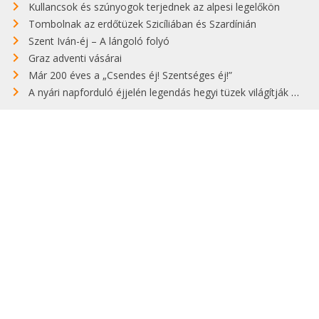
Kullancsok és szúnyogok terjednek az alpesi legelőkön
Tombolnak az erdőtüzek Szicíliában és Szardínián
Szent Iván-éj – A lángoló folyó
Graz adventi vásárai
Már 200 éves a „Csendes éj! Szentséges éj!”
A nyári napforduló éjjelén legendás hegyi tüzek világítják meg Zugspitzét