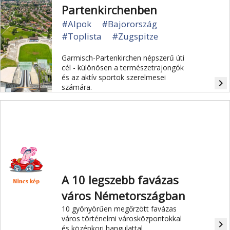
Partenkirchenben
#Alpok
#Bajorország
#Toplista
#Zugspitze
Garmisch-Partenkirchen népszerű úti
cél - különösen a természetrajongók
és az aktív sportok szerelmesei
navigate_next
számára.
A 10 legszebb favázas
város Németországban
10 gyönyörűen megőrzött favázas
város történelmi városközpontokkal
navigate_next
és középkori hangulattal.