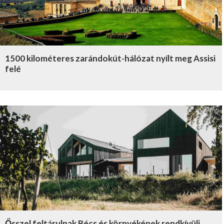
1500 kilométeres zarándokút-hálózat nyílt meg Assisi
felé
Ősszel feltárulnak Bécs és környékének rendkívüli