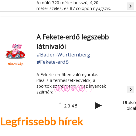
A móló 720 méter hosszú, 4,20
navigate_next
méter széles, és 87 cölöpön nyugszik.
A Fekete-erdő legszebb
látnivalói
#Baden-Württemberg
#Fekete-erdő
A Fekete-erdőben való nyaralás
ideális a természetkedvelők, a
sportok szerelmesei és az ínyencek
navigate_next
számára.
▶
Utolsó
1
2
3
4
5
oldal
Legfrissebb hírek