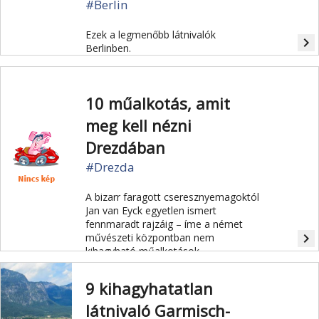
#Berlin
Ezek a legmenőbb látnivalók
navigate_next
Berlinben.
10 műalkotás, amit
meg kell nézni
Drezdában
#Drezda
A bizarr faragott cseresznyemagoktól
Jan van Eyck egyetlen ismert
fennmaradt rajzáig – íme a német
navigate_next
művészeti központban nem
kihagyható műalkotások.
9 kihagyhatatlan
látnivaló Garmisch-