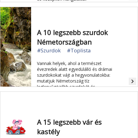
A 10 legszebb szurdok
Németországban
#Szurdok
#Toplista
Vannak helyek, ahol a természet
évezredek alatt egyedülálló és drámai
szurdokokat vájt a hegyvonulatokba:
navigate_next
mutatjuk Németország tíz
leglenyűgözőbb szurdokát és
szakadékát.
A 15 legszebb vár és
kastély