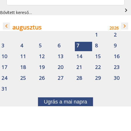
navigate_next
Bővített kereső…
navigate_before
navigate_next
augusztus
2026
1
2
3
4
5
6
7
8
9
10
11
12
13
14
15
16
17
18
19
20
21
22
23
24
25
26
27
28
29
30
31
Ugrás a mai napra