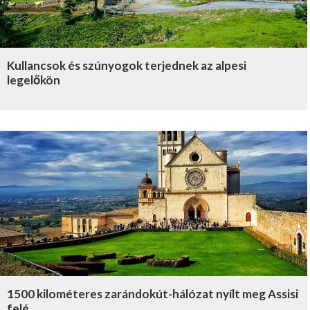
Kullancsok és szúnyogok terjednek az alpesi
legelőkön
1500 kilométeres zarándokút-hálózat nyílt meg Assisi
felé