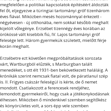
megfelelően a politikai kapcsolatok építéséért áldozták
fel őt, eljegyezve a türingiai tartományi gróf tizenhárom
éves fiával. Miközben mesés hozománnyal érkezett -
négyévesen - új otthonába, nem sokkal később meghalt
kijelölt vőlegénye. Erzsébet tizennégy éves korában az
örökössé vált kisebbik fiú, IV. Lajos tartományi gróf
felesége lett. Három gyermekük született, mielőtt férje
korán meghalt.
Erzsébetre ezt követően megpróbáltatások sorozata
várt, Wartburgból elűzték, s Marburgban talált
menedéket, s ott élt 1931-ben bekövetkezett haláláig. A
krónikák szerint nemcsak fiatal volt, de páratlanul szép
is. II. Frigyes császár feleségül is kérte, de ő nemet
mondott. Csatlakozott a ferencesek rendjéhez,
lemondott gyermekeiről, hogy csak a jótékonykodásnak
élhessen. Miközben ő mindenkivel szemben segítőkész
és könyörületes volt, a sors épp vele szemben