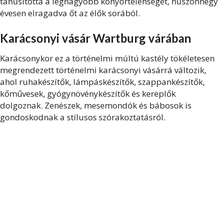
tanúsította a legnagyobb könyörtelenséget, huszonnégy
évesen elragadva őt az élők sorából.
Karácsonyi vásár Wartburg várában
Karácsonykor ez a történelmi múltú kastély tökéletesen
megrendezett történelmi karácsonyi vásárrá változik,
ahol ruhakészítők, lámpáskészítők, szappankészítők,
kőművesek, gyógynövénykészítők és kereplők
dolgoznak. Zenészek, mesemondók és bábosok is
gondoskodnak a stílusos szórakoztatásról.