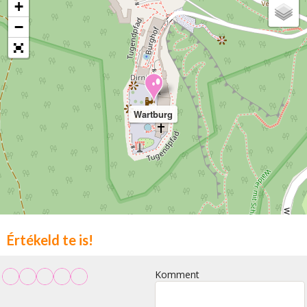
+
−
Wartburg
Értékeld te is!
Komment