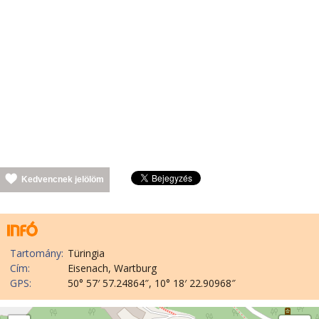
Kedvencnek jelölöm
Tartomány:
Türingia
Cím:
Eisenach, Wartburg
GPS:
50° 57′ 57.24864″, 10° 18′ 22.90968″