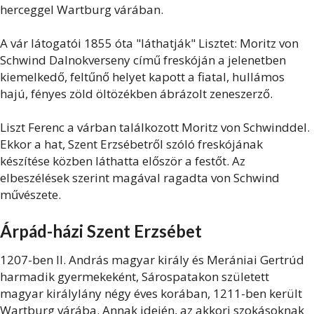
herceggel Wartburg várában.
A vár látogatói 1855 óta "láthatják" Lisztet: Moritz von
Schwind Dalnokverseny című freskóján a jelenetben
kiemelkedő, feltűnő helyet kapott a fiatal, hullámos
hajú, fényes zöld öltözékben ábrázolt zeneszerző.
Liszt Ferenc a várban találkozott Moritz von Schwinddel.
Ekkor a hat, Szent Erzsébetről szóló freskójának
készítése közben láthatta először a festőt. Az
elbeszélések szerint magával ragadta von Schwind
művészete.
Árpád-házi Szent Erzsébet
1207-ben II. András magyar király és Merániai Gertrúd
harmadik gyermekeként, Sárospatakon született
magyar királylány négy éves korában, 1211-ben került
Wartburg várába. Annak idején, az akkori szokásoknak