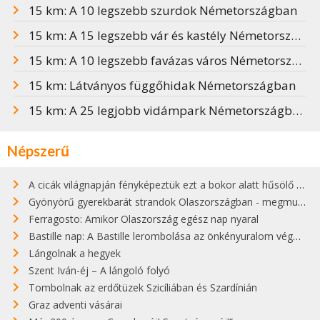
15 km: A 10 legszebb szurdok Németországban
15 km: A 15 legszebb vár és kastély Németországban
15 km: A 10 legszebb favázas város Németországban
15 km: Látványos függőhidak Németországban
15 km: A 25 legjobb vidámpark Németországban
Népszerű
A cicák világnapján fényképeztük ezt a bokor alatt hűsölő cicát Kisorosziban
Gyönyörű gyerekbarát strandok Olaszországban - megmutatjuk a 15 legjobbat
Ferragosto: Amikor Olaszország egész nap nyaral
Bastille nap: A Bastille lerombolása az önkényuralom végét jelentette
Lángolnak a hegyek
Szent Iván-éj – A lángoló folyó
Tombolnak az erdőtüzek Szicíliában és Szardínián
Graz adventi vásárai