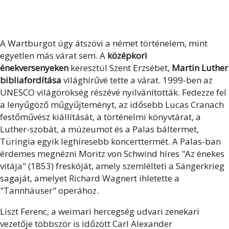
A Wartburgot úgy átszövi a német történelem, mint
egyetlen más várat sem. A
középkori
énekversenyeken
keresztül Szent Erzsébet,
Martin Luther
bibliafordítása
világhírűvé tette a várat. 1999-ben az
UNESCO világörökség részévé nyilvánították. Fedezze fel
a lenyűgöző műgyűjteményt, az idősebb Lucas Cranach
festőművész kiállítását, a történelmi könyvtárat, a
Luther-szobát, a múzeumot és a Palas báltermet,
Türingia egyik leghíresebb koncerttermét. A Palas-ban
érdemes megnézni Moritz von Schwind híres "Az énekes
vitája" (1853) freskóját, amely szemlélteti a Sängerkrieg
sagaját, amelyet Richard Wagnert ihletette a
"Tannhäuser" operához.
Liszt Ferenc, a weimari hercegség udvari zenekari
vezetője többször is időzött Carl Alexander