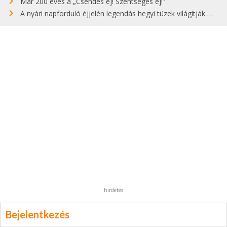
Már 200 éves a „Csendes éj! Szentséges éj!”
A nyári napforduló éjjelén legendás hegyi tüzek világítják meg Zugspitzét
hirdetés
Bejelentkezés