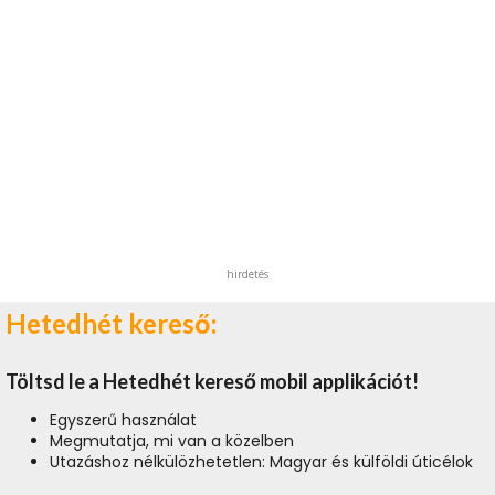
hirdetés
Hetedhét kereső:
Töltsd le a Hetedhét kereső mobil applikációt!
Egyszerű használat
Megmutatja, mi van a közelben
Utazáshoz nélkülözhetetlen: Magyar és külföldi úticélok