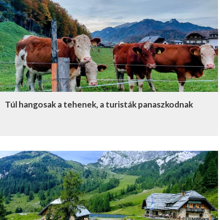
Túl hangosak a tehenek, a turisták panaszkodnak