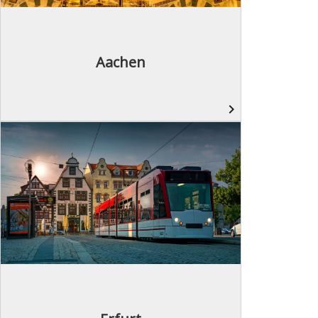
Aachen
navigate_next