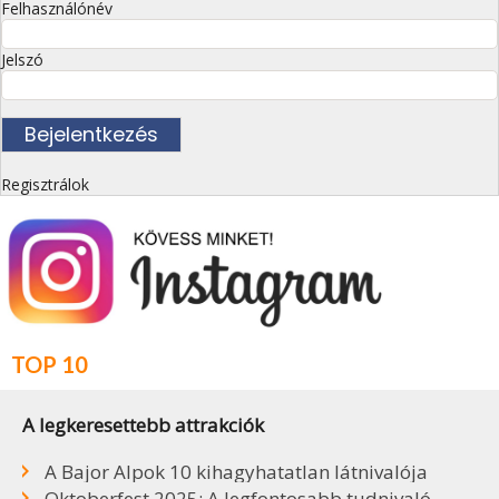
Felhasználónév
Jelszó
Regisztrálok
TOP 10
A legkeresettebb attrakciók
A Bajor Alpok 10 kihagyhatatlan látnivalója
Oktoberfest 2025: A legfontosabb tudnivalók, sörök, árak