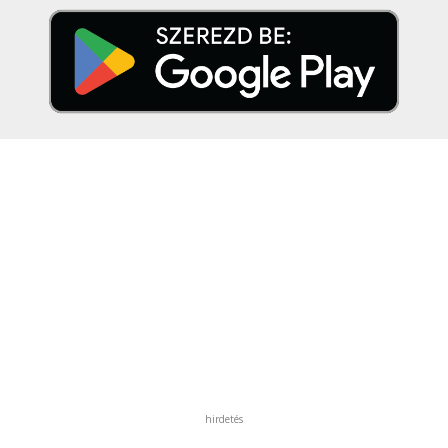
hirdetés