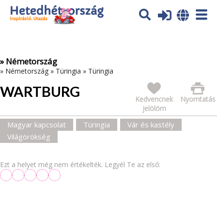
Az oldal sütiket (cookies) használ. További tájékoztatás itt:
Adatvédelmi tájékoztató
Ok
» Németország
»
Németország
»
Türingia
»
Türingia
WARTBURG
Kedvencnek
Nyomtatás
jelölöm
Magyar kapcsolat
Türingia
Vár és kastély
Világörökség
Ezt a helyet még nem értékelték. Legyél Te az első: