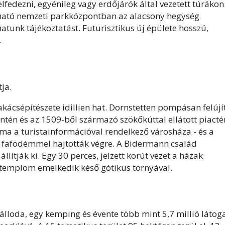
elfedezni, egyénileg vagy erdőjárók által vezetett túrákon
ható nemzeti parkközpontban az alacsony hegység
atunk tájékoztatást. Futurisztikus új épülete hosszú,
.
ja.
kácsépítészete idillien hat. Dornstetten pompásan felújí
ntén és az 1509-ből származó szökőkúttal ellátott piacté
ma a turistainformációval rendelkező városháza - és a
ú fafödémmel hajtották végre. A Bidermann család
ják ki. Egy 30 perces, jelzett körút vezet a házak
n-templom emelkedik késő gótikus tornyával.
lloda, egy kemping és évente több mint 5,7 millió látog