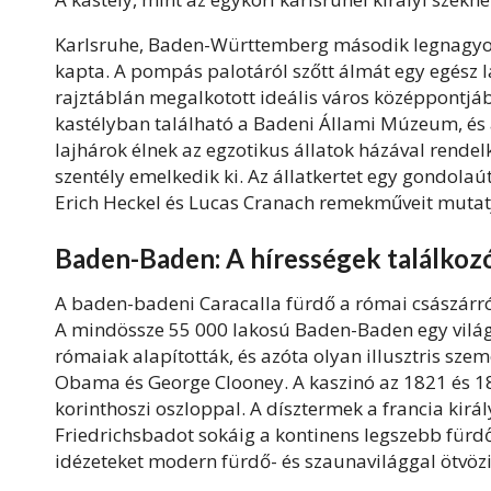
Karlsruhe, Baden-Württemberg második legnagyob
kapta. A pompás palotáról szőtt álmát egy egész la
rajztáblán megalkotott ideális város középpontjába
kastélyban található a Badeni Állami Múzeum, és a
lajhárok élnek az egzotikus állatok házával rendel
szentély emelkedik ki. Az állatkertet egy gondolaú
Erich Heckel és Lucas Cranach remekműveit mutat
Baden-Baden: A hírességek találkoz
A baden-badeni Caracalla fürdő a római császár
A mindössze 55 000 lakosú Baden-Baden egy világv
rómaiak alapították, és azóta olyan illusztris sze
Obama és George Clooney. A kaszinó az 1821 és 182
korinthoszi oszloppal. A dísztermek a francia királ
Friedrichsbadot sokáig a kontinens legszebb fürdő
idézeteket modern fürdő- és szaunavilággal ötvözi