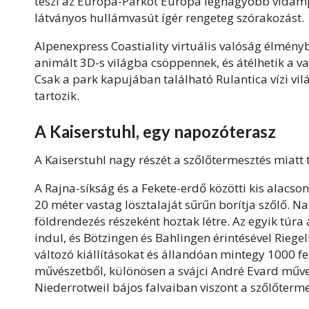
teszi az Europa-Parkot Európa legnagyobb vidámpar
látványos hullámvasút ígér rengeteg szórakozást.
Alpenexpress Coastiality virtuális valóság élmén
animált 3D-s világba csöppennek, és átélhetik a val
Csak a park kapujában található Rulantica vízi v
tartozik.
A Kaiserstuhl, egy napozóterasz
A Kaiserstuhl nagy részét a szőlőtermesztés miatt 
A Rajna-síkság és a Fekete-erdő közötti kis alac
20 méter vastag lösztalaját sűrűn borítja szőlő. 
földrendezés részeként hoztak létre. Az egyik túra
indul, és Bötzingen és Bahlingen érintésével Riege
változó kiállításokat és állandóan mintegy 1000 f
művészetből, különösen a svájci André Evard műve
Niederrotweil bájos falvaiban viszont a szőlőterm