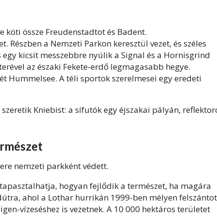
köti össze Freudenstadtot és Badent.
. Részben a Nemzeti Parkon keresztül vezet, és széles
s egy kicsit messzebbre nyúlik a Signal és a Hornisgrind
terével az északi Fekete-erdő legmagasabb hegye.
tét Hummelsee. A téli sportok szerelmesei egy eredeti
N
szeretik Kniebist: a sífutók egy éjszakai pályán, reflektor
ermészet
ere nemzeti parkként védett.
tapasztalhatja, hogyan fejlődik a természet, ha magára
dútra, ahol a Lothar hurrikán 1999-ben mélyen felszántot
ligen-vízeséshez is vezetnek. A 10 000 hektáros területet