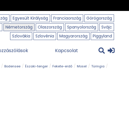
szág
Egyesült Királyság
Franciaország
Görögország
o
Németország
Olaszország
Spanyolország
Svájc
Szlovákia
Szlovénia
Magyarország
Piggyland
ozzászólások
Kapcsolat
Bodensee
Északi-tenger
Fekete-erdő
Mosel
Türingia