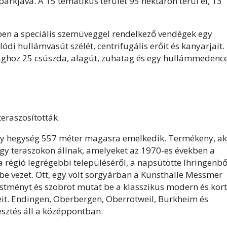
kjává. A 15 tematikus terület 95 hektáron terül el, 13
yben a speciális szemüveggel rendelkező vendégek egy
ódi hullámvasút szélét, centrifugális erőit és kanyarjait.
ilághoz 25 csúszda, alagút, zuhatag és egy hullámmedenc
teraszosították.
sony hegység 557 méter magasra emelkedik. Termékeny, a
Nagy teraszokon állnak, amelyeket az 1970-es években a
 a régió legrégebbi településéről, a napsütötte Ihringenbő
lbe vezet. Ott, egy volt sörgyárban a Kunsthalle Messmer
estményt és szobrot mutat be a klasszikus modern és kor
it. Endingen, Oberbergen, Oberrotweil, Burkheim és
esztés áll a középpontban.