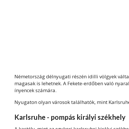
Németország délnyugati részén idilli völgyek vál
magasak is lehetnek. A Fekete-erdőben való nyaral
ínyencek számára.
Nyugaton olyan városok találhatók, mint Karlsruh
Karlsruhe - pompás királyi székhely
A kastély, mint az egykori karlsruhei királyi székh