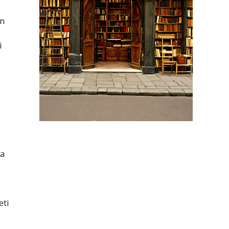
án
i
 a
eti