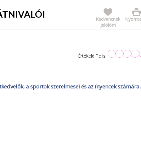
ÁTNIVALÓI
Kedvencnek
Nyomta
jelölöm
Értékeld Te is:
tkedvelők, a sportok szerelmesei és az ínyencek számára.