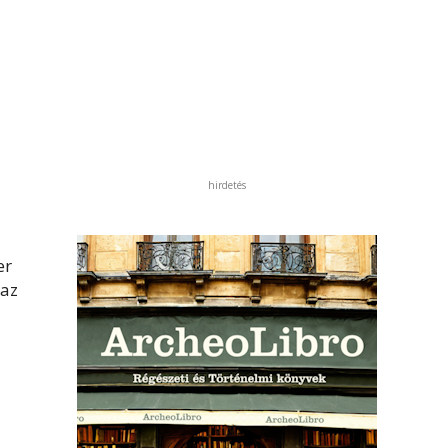
hirdetés
er
 az