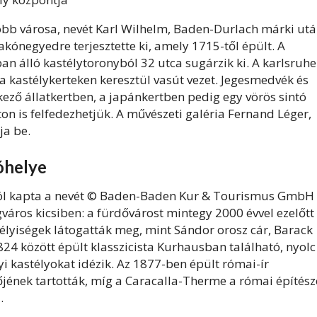
b városa, nevét Karl Wilhelm, Baden-Durlach márki ut
kónegyedre terjesztette ki, amely 1715-től épült. A
n álló kastélytoronyból 32 utca sugárzik ki. A karlsruhe
 kastélykerteken keresztül vasút vezet. Jegesmedvék és
kező állatkertben, a japánkertben pedig egy vörös sintó
ton is felfedezhetjük. A művészeti galéria Fernand Léger,
ja be.
óhelye
ról kapta a nevét © Baden-Baden Kur & Tourismus GmbH
áros kicsiben: a fürdővárost mintegy 2000 évvel ezelőtt
mélyiségek látogatták meg, mint Sándor orosz cár, Barack
4 között épült klasszicista Kurhausban található, nyolc
yi kastélyokat idézik. Az 1877-ben épült római-ír
jének tartották, míg a Caracalla-Therme a római építész
.