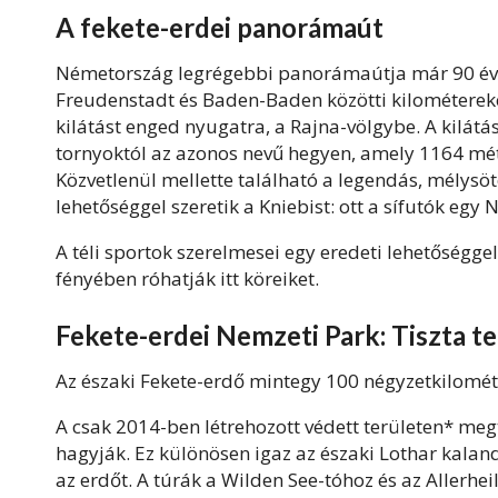
A fekete-erdei panorámaút
Németország legrégebbi panorámaútja már 90 éve 
Freudenstadt és Baden-Baden közötti kilométereket
kilátást enged nyugatra, a Rajna-völgybe. A kilátá
tornyoktól az azonos nevű hegyen, amely 1164 mé
Közvetlenül mellette található a legendás, mélysö
lehetőséggel szeretik a Kniebist: ott a sífutók egy 
A téli sportok szerelmesei egy eredeti lehetőséggel 
fényében róhatják itt köreiket.
Fekete-erdei Nemzeti Park: Tiszta t
Az északi Fekete-erdő mintegy 100 négyzetkilomét
A csak 2014-ben létrehozott védett területen* meg
hagyják. Ez különösen igaz az északi Lothar kalan
az erdőt. A túrák a Wilden See-tóhoz és az Allerhei