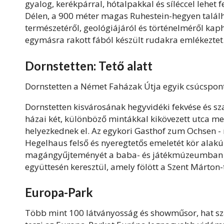
gyalog, kerékpárral, hótalpakkal és síléccel lehet f
Délen, a 900 méter magas Ruhestein-hegyen talál
természetéről, geológiájáról és történelméről kaph
egymásra rakott fából készült rudakra emlékeztet
Dornstetten: Tető alatt
Dornstetten a Német Faházak Útja egyik csúcspont
Dornstetten kisvárosának hegyvidéki fekvése és sza
házai két, különböző mintákkal kikövezett utca me
helyezkednek el. Az egykori Gasthof zum Ochsen - 
Hegelhaus felső és nyeregtetős emeletét kör alak
magángyűjteményét a baba- és játékmúzeumban állít
együttesén keresztül, amely fölött a Szent Márto
Europa-Park
Több mint 100 látványosság és showműsor, hat szá