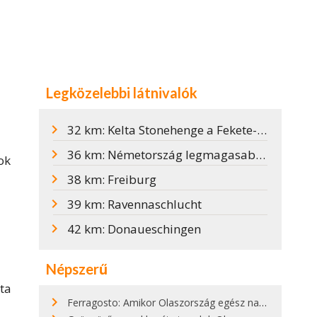
Legközelebbi látnivalók
32 km: Kelta Stonehenge a Fekete-erdőben
36 km: Németország legmagasabb kilátója
ok
38 km: Freiburg
39 km: Ravennaschlucht
42 km: Donaueschingen
Népszerű
ta
Ferragosto: Amikor Olaszország egész nap nyaral