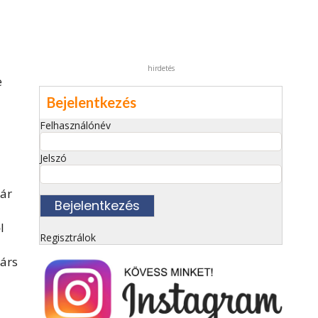
hirdetés
e
Bejelentkezés
Felhasználónév
Jelszó
kár
l
Regisztrálok
társ