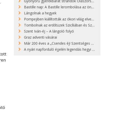
Gyönyörű gyerekbarát strandok Olaszországban - megmutatjuk a 15 legjobbat
.
Bastille nap: A Bastille lerombolása az önkényuralom végét jelentette
Lángolnak a hegyek
Pompejiben kiállították az ókori világ elveszett híres szobrának másolatát
Tombolnak az erdőtüzek Szicíliában és Szardínián
Szent Iván-éj – A lángoló folyó
Graz adventi vásárai
Már 200 éves a „Csendes éj! Szentséges éj!”
A nyári napforduló éjjelén legendás hegyi tüzek világítják meg Zugspitzét
tott
ren
ató