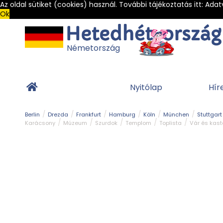
Az oldal sütiket (cookies) használ. További tájékoztatás itt:
Adat
Ok
Németország
Nyitólap
Hír
Berlin
Drezda
Frankfurt
Hamburg
Köln
München
Stuttgart
Karácsony
Múzeum
Szurdok
Templom
Toplista
Vár és kast