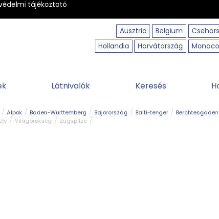
védelmi tájékoztató
Ausztria
Belgium
Csehor
Hollandia
Horvátország
Monac
ek
Látnivalók
Keresés
H
Alpok
Baden-Württemberg
Bajorország
Balti-tenger
Berchtesgaden
ély
Világörökség
Zugspitze