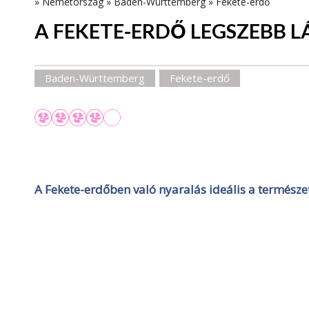
»
Németország
»
Baden-Württemberg
»
Fekete-erdő
A FEKETE-ERDŐ LEGSZEBB L
Baden-Württemberg
Fekete-erdő
A Fekete-erdőben való nyaralás ideális a természe