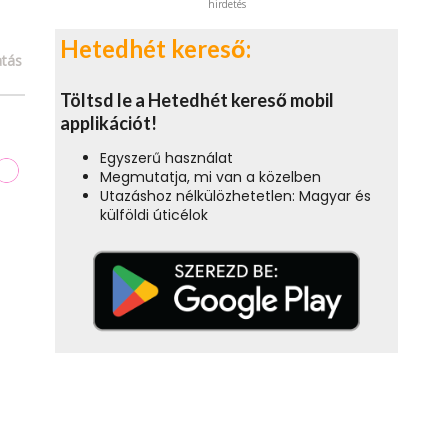
hirdetés
Hetedhét kereső:
tás
Töltsd le a Hetedhét kereső mobil
applikációt!
Egyszerű használat
Megmutatja, mi van a közelben
Utazáshoz nélkülözhetetlen: Magyar és
külföldi úticélok