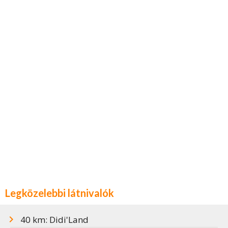
Legközelebbi látnivalók
40 km: Didi'Land