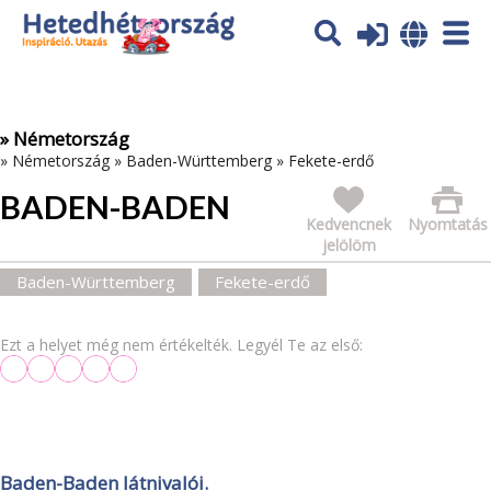
Az oldal sütiket (cookies) használ. További tájékoztatás itt:
Adatvédelmi tájékoztató
Ok
» Németország
»
Németország
»
Baden-Württemberg
»
Fekete-erdő
BADEN-BADEN
Kedvencnek
Nyomtatás
jelölöm
Baden-Württemberg
Fekete-erdő
Ezt a helyet még nem értékelték. Legyél Te az első:
Baden-Baden látnivalói.