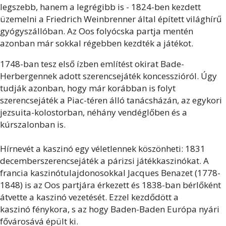
legszebb, hanem a legrégibb is - 1824-ben kezdett
üzemelni a Friedrich Weinbrenner által épített világhírű
gyógyszállóban. Az Oos folyócska partja mentén
azonban már sokkal régebben kezdték a játékot.
1748-ban tesz első ízben említést okirat Bade-
Herbergennek adott szerencsejáték koncesszióról. Úgy
tudják azonban, hogy már korábban is folyt
szerencsejáték a Piac-téren álló tanácsházán, az egykori
jezsuita-kolostorban, néhány vendéglőben és a
kúrszalonban is.
Hírnevét a kaszinó egy véletlennek köszönheti: 1831
decemberszerencsejáték a párizsi játékkaszinókat. A
francia kaszinótulajdonosokkal Jacques Benazet (1778-
1848) is az Oos partjára érkezett és 1838-ban bérlőként
átvette a kaszinó vezetését. Ezzel kezdődött a
kaszinó
fénykora, s az hogy Baden-Baden Európa nyári
fővárosává épült ki.