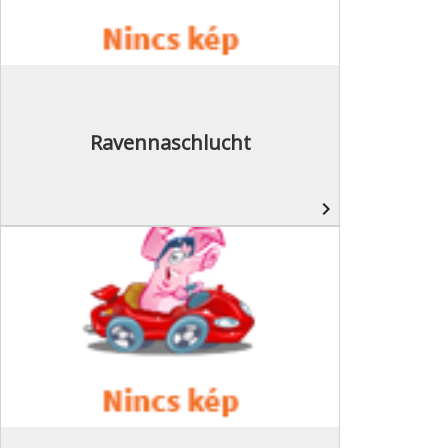
Ravennaschlucht
navigate_next