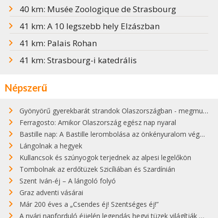
40 km: Musée Zoologique de Strasbourg
41 km: A 10 legszebb hely Elzászban
41 km: Palais Rohan
41 km: Strasbourg-i katedrális
Népszerű
Gyönyörű gyerekbarát strandok Olaszországban - megmutatjuk a 15 legjobbat
Ferragosto: Amikor Olaszország egész nap nyaral
Bastille nap: A Bastille lerombolása az önkényuralom végét jelentette
Lángolnak a hegyek
Kullancsok és szúnyogok terjednek az alpesi legelőkön
Tombolnak az erdőtüzek Szicíliában és Szardínián
Szent Iván-éj – A lángoló folyó
Graz adventi vásárai
Már 200 éves a „Csendes éj! Szentséges éj!”
A nyári napforduló éjjelén legendás hegyi tüzek világítják meg Zugspitzét