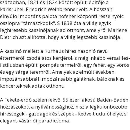
században, 1821 és 1824 között épült, építője a
karlsruhei, Friedrich Weinbrenner volt. A hosszan
elnyúló impozáns palota hófehér központi része nyolc
oszlopra "támaszkodik". S 1838 óta a világ egyik
leghíresebb kaszinójának ad otthont, amelyről Marlene
Dietrich azt állította, hogy a világ legszebb kaszinója.
A kaszinó mellett a Kurhaus híres hasonló nevű
étterméről, csodálatos kertjéről, s még inkább versailles-
i stílusban épült, pompás termeiről, egy fehér, egy vörös
és egy sárga teremről. Amelyek az elmúlt években
impozánsabbnál impozánsabb gáláknak, báloknak és
koncerteknek adtak otthont.
A Fekete-erdő szélén fekvő, 55 ezer lakosú Baden-Baden
hozzászokott a nyilvánossághoz, hisz a legkülönbözőbb
hírességek - gazdagok és szépek - kedvelt üdülőhelye, s
elegáns vásárlói paradicsoma.