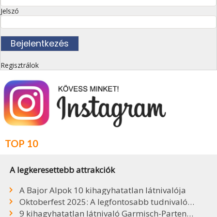
Jelszó
Regisztrálok
TOP 10
A legkeresettebb attrakciók
A Bajor Alpok 10 kihagyhatatlan látnivalója
Oktoberfest 2025: A legfontosabb tudnivalók, sörök, árak
9 kihagyhatatlan látnivaló Garmisch-Partenkirchenben