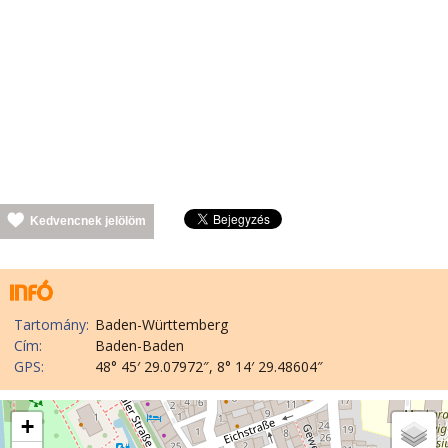
Kedvencnek jelölöm
Tartomány:
Baden-Württemberg
Cím:
Baden-Baden
GPS:
48° 45′ 29.07972″, 8° 14′ 29.48604″
+