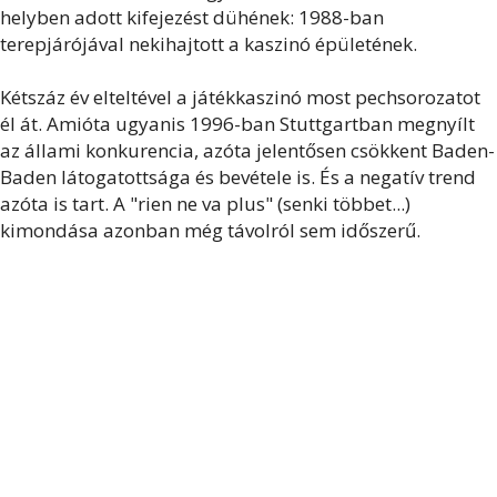
helyben adott kifejezést dühének:
1988-ban
terepjárójával nekihajtott a kaszinó épületének.
Kétszáz év elteltével a játékkaszinó most pechsorozatot
él át.
Amióta ugyanis 1996-ban Stuttgartban megnyílt
az állami konkurencia, azóta jelentősen csökkent Baden-
Baden látogatottsága és bevétele is. És a negatív trend
azóta is tart. A "rien ne va plus" (senki
többet...)
kimondása azonban még távolról sem időszerű.