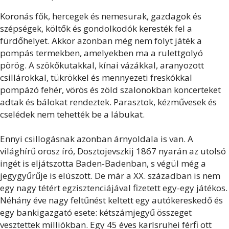
Koronás fők, hercegek és nemesurak, gazdagok és
szépségek, költők és gondolkodók keresték fel a
fürdőhelyet. Akkor azonban még nem folyt játék a
pompás termekben, amelyekben ma a rulettgolyó
pörög. A szökőkutakkal, kínai vázákkal, aranyozott
csillárokkal, tükrökkel és mennyezeti freskókkal
pompázó fehér, vörös és zöld szalonokban koncerteket
adtak és bálokat rendeztek. Parasztok, kézművesek és
cselédek nem tehették be a lábukat.
Ennyi csillogásnak azonban árnyoldala is van. A
világhírű orosz író, Dosztojevszkij 1867 nyarán az utolsó
ingét is eljátszotta Baden-Badenban, s végül még a
jegygyűrűje is elúszott. De már a XX. században is nem
egy nagy tétért egzisztenciájával fizetett egy-egy játékos.
Néhány éve nagy feltűnést keltett egy autókereskedő és
egy bankigazgató esete: kétszámjegyű összeget
vesztettek milliókban. Egy 45 éves karlsruhei férfi ott