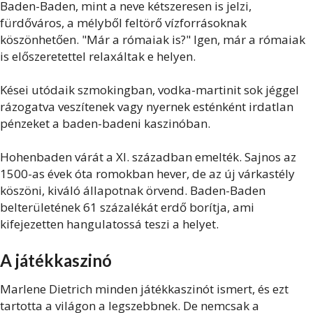
Baden-Baden, mint a neve kétszeresen is jelzi,
fürdőváros, a mélyből feltörő vízforrásoknak
köszönhetően. "Már a rómaiak is?" Igen, már a rómaiak
is előszeretettel relaxáltak e helyen.
Kései utódaik szmokingban, vodka-martinit sok jéggel
rázogatva veszítenek vagy nyernek esténként irdatlan
pénzeket a baden-badeni kaszinóban.
Hohenbaden várát a XI. században emelték. Sajnos az
1500-as évek óta romokban hever, de az új várkastély
köszöni, kiváló állapotnak örvend. Baden-Baden
belterületének 61 százalékát erdő borítja, ami
kifejezetten hangulatossá teszi a helyet.
A játékkaszinó
Marlene Dietrich minden játékkaszinót ismert, és ezt
tartotta a világon a legszebbnek. De nemcsak a