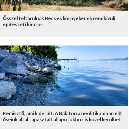
Ősszel feltárulnak Bécs és környékének rendkívüli
építészeti kincsei
Rémisztő, ami kiderült: A Balaton a neolitikumban élő
őseink által tapasztalt állapotokhoz is közel kerülhet