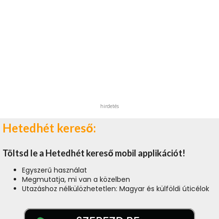
hirdetés
Hetedhét kereső:
Töltsd le a Hetedhét kereső mobil applikációt!
Egyszerű használat
Megmutatja, mi van a közelben
Utazáshoz nélkülözhetetlen: Magyar és külföldi úticélok