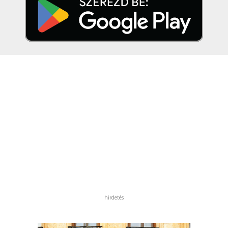
hirdetés