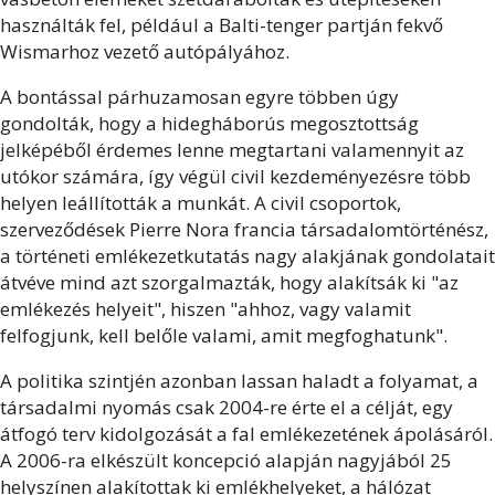
használták fel, például a Balti-tenger partján fekvő
Wismarhoz vezető autópályához.
A bontással párhuzamosan egyre többen úgy
gondolták, hogy a hidegháborús megosztottság
jelképéből érdemes lenne megtartani valamennyit az
utókor számára, így végül civil kezdeményezésre több
helyen leállították a munkát. A civil csoportok,
szerveződések Pierre Nora francia társadalomtörténész,
a történeti emlékezetkutatás nagy alakjának gondolatait
átvéve mind azt szorgalmazták, hogy alakítsák ki "az
emlékezés helyeit", hiszen "ahhoz, vagy valamit
felfogjunk, kell belőle valami, amit megfoghatunk".
A politika szintjén azonban lassan haladt a folyamat, a
társadalmi nyomás csak 2004-re érte el a célját, egy
átfogó terv kidolgozását a fal emlékezetének ápolásáról.
A 2006-ra elkészült koncepció alapján nagyjából 25
helyszínen alakítottak ki emlékhelyeket, a hálózat