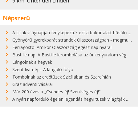
9 km: Unter den Linden
Népszerű
A cicák világnapján fényképeztük ezt a bokor alatt hűsölő cicát Kisorosziban
Gyönyörű gyerekbarát strandok Olaszországban - megmutatjuk a 15 legjobbat
Ferragosto: Amikor Olaszország egész nap nyaral
Bastille nap: A Bastille lerombolása az önkényuralom végét jelentette
Lángolnak a hegyek
Szent Iván-éj – A lángoló folyó
Tombolnak az erdőtüzek Szicíliában és Szardínián
Graz adventi vásárai
Már 200 éves a „Csendes éj! Szentséges éj!”
A nyári napforduló éjjelén legendás hegyi tüzek világítják meg Zugspitzét