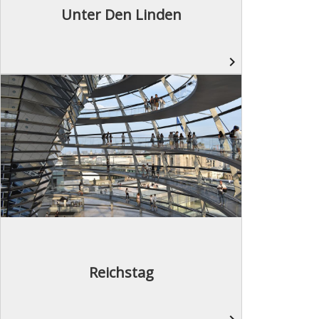
Unter Den Linden
navigate_next
Reichstag