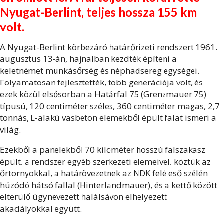
Nyugat-Berlint, teljes hossza 155 km
volt.
A Nyugat-Berlint körbezáró határőrizeti rendszert 1961.
augusztus 13-án, hajnalban kezdték építeni a
keletnémet munkásőrség és néphadsereg egységei.
Folyamatosan fejlesztették, több generációja volt, és
ezek közül elsősorban a Határfal 75 (Grenzmauer 75)
típusú, 120 centiméter széles, 360 centiméter magas, 2,7
tonnás, L-alakú vasbeton elemekből épült falat ismeri a
világ.
Ezekből a panelekből 70 kilométer hosszú falszakasz
épült, a rendszer egyéb szerkezeti elemeivel, köztük az
őrtornyokkal, a határövezetnek az NDK felé eső szélén
húzódó hátsó fallal (Hinterlandmauer), és a kettő között
elterülő úgynevezett halálsávon elhelyezett
akadályokkal együtt.