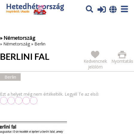
Az oldal sütiket (cookies) használ. További tájékoztatás itt:
Adatvédelmi tájékoztató
Ok
» Németország
»
Németország
»
Berlin
BERLINI FAL
Kedvencnek
Nyomtatás
jelölöm
Berlin
Ezt a helyet még nem értékelték. Legyél Te az első: