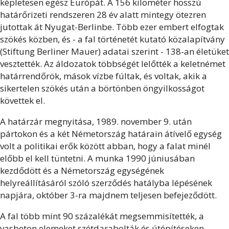
képletesen egész Európát. A 156 kilométer hosszú
határőrizeti rendszeren 28 év alatt mintegy ötezren
jutottak át Nyugat-Berlinbe. Több ezer embert elfogtak
szökés közben, és - a fal történetét kutató közalapítvány
(Stiftung Berliner Mauer) adatai szerint - 138-an életüket
vesztették. Az áldozatok többségét lelőtték a keletnémet
határrendőrök, mások vízbe fúltak, és voltak, akik a
sikertelen szökés után a börtönben öngyilkosságot
követtek el.
A határzár megnyitása, 1989. november 9. után
pártokon és a két Németország határain átívelő egység
volt a politikai erők között abban, hogy a falat minél
előbb el kell tüntetni. A munka 1990 júniusában
kezdődött és a Németország egységének
helyreállításáról szóló szerződés hatályba lépésének
napjára, október 3-ra majdnem teljesen befejeződött.
A fal több mint 90 százalékát megsemmisítették, a
vasbeton elemeket szétdarabolták és útépítéseken