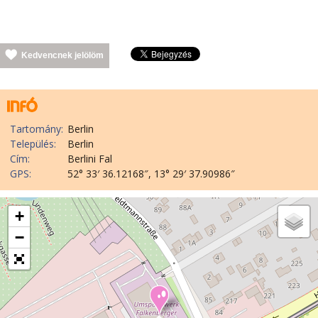
Kedvencnek jelölöm
Tartomány:
Berlin
Település:
Berlin
Cím:
Berlini Fal
GPS:
52° 33′ 36.12168″, 13° 29′ 37.90986″
+
−