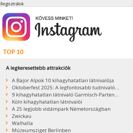
Regisztrálok
TOP 10
A legkeresettebb attrakciók
A Bajor Alpok 10 kihagyhatatlan látnivalója
Oktoberfest 2025: A legfontosabb tudnivalók, sörök, árak
9 kihagyhatatlan látnivaló Garmisch-Partenkirchenben
Köln kihagyhatatlan látnivalói
A 25 legjobb vidámpark Németországban
Zwickau
Walhalla
Múzeumsziget Berlinben