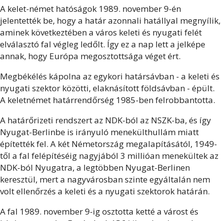
A kelet-német hatóságok 1989. november 9-én
jelentették be, hogy a határ azonnali hatállyal megnyílik,
aminek következtében a város keleti és nyugati felét
elválasztó fal végleg ledőlt. Így ez a nap lett a jelképe
annak, hogy Európa megosztottsága véget ért.
Megbékélés kápolna az egykori határsávban - a keleti és
nyugati szektor közötti, elaknásított földsávban - épült.
A keletnémet határrendőrség 1985-ben felrobbantotta.
A határőrizeti rendszert az NDK-ból az NSZK-ba, és így
Nyugat-Berlinbe is irányuló menekülthullám miatt
építették fel. A két Németország megalapításától, 1949-
től a fal felépítéséig nagyjából 3 millióan menekültek az
NDK-ból Nyugatra, a legtöbben Nyugat-Berlinen
keresztül, mert a nagyvárosban szinte egyáltalán nem
volt ellenőrzés a keleti és a nyugati szektorok határán.
A fal 1989. november 9-ig osztotta ketté a várost és