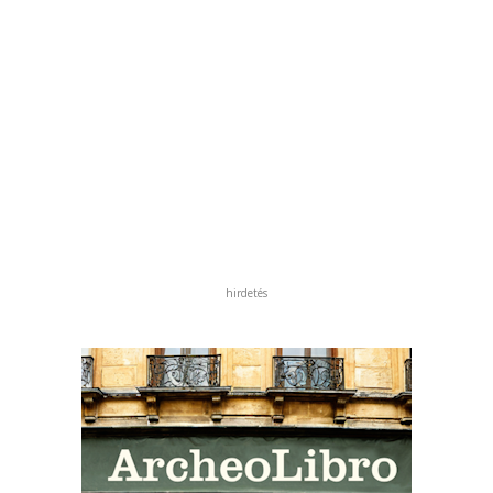
hirdetés