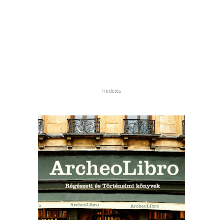
hirdetés