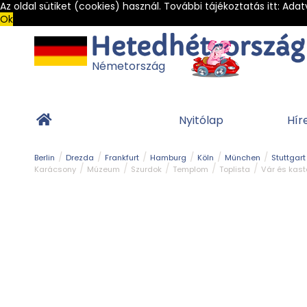
Az oldal sütiket (cookies) használ. További tájékoztatás itt:
Adat
Ok
Németország
Nyitólap
Hír
Berlin
Drezda
Frankfurt
Hamburg
Köln
München
Stuttgart
Karácsony
Múzeum
Szurdok
Templom
Toplista
Vár és kast