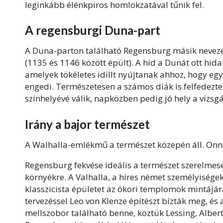
leginkább élénkpiros homlokzatával tűnik fel.
A regensburgi Duna-part
A Duna-parton található Regensburg másik neveze
(1135 és 1146 között épült). A híd a Dunát ott hidalj
amelyek tökéletes idillt nyújtanak ahhoz, hogy egy
engedi. Természetesen a számos diák is felfedezt
színhelyévé válik, napközben pedig jó hely a vizsg
Irány a bajor természet
A Walhalla-emlékmű a természet közepén áll. Onnan 
Regensburg fekvése ideális a természet szerelmesei
környékre. A Valhalla, a híres német személyisége
klasszicista épületet az ókori templomok mintájára
tervezéssel Leo von Klenze építészt bízták meg, é
mellszobor található benne, köztük Lessing, Albe