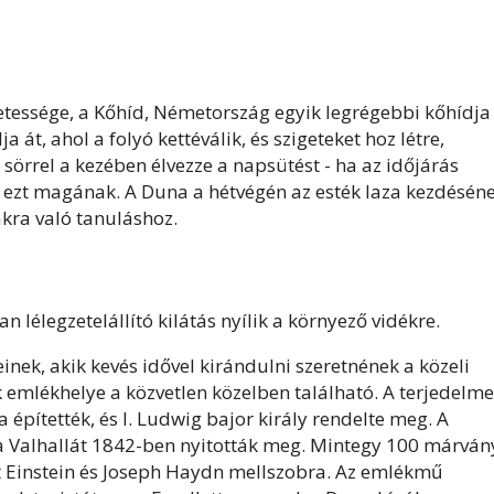
tessége, a Kőhíd, Németország egyik legrégebbi kőhídja
a át, ahol a folyó kettéválik, és szigeteket hoz létre,
 sörrel a kezében élvezze a napsütést - ha az időjárás
e ezt magának. A Duna a hétvégén az esték laza kezdésén
ákra való tanuláshoz.
lélegzetelállító kilátás nyílik a környező vidékre.
nek, akik kevés idővel kirándulni szeretnének a közeli
k emlékhelye a közvetlen közelben található. A terjedelm
 építették, és I. Ludwig bajor király rendelte meg. A
s a Valhallát 1842-ben nyitották meg. Mintegy 100 márván
rt Einstein és Joseph Haydn mellszobra. Az emlékmű