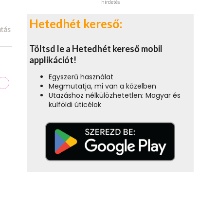
hirdetés
Hetedhét kereső:
tás
Töltsd le a Hetedhét kereső mobil
applikációt!
Egyszerű használat
Megmutatja, mi van a közelben
Utazáshoz nélkülözhetetlen: Magyar és
külföldi úticélok