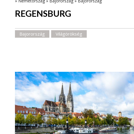
»
Németország
»
Bajorország
»
Bajorország
REGENSBURG
Bajorország
Világörökség