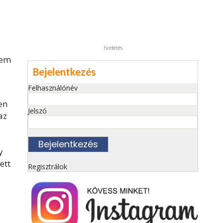
hirdetés
nem
Bejelentkezés
Felhasználónév
en
Jelszó
az
y
ett
Regisztrálok