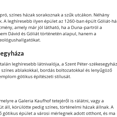
pró, színes házak sorakoznak a szűk utcákon. Néhány
 A leghíresebb ilyen épület az 1260-ban épült Góliát-há
tmény, amely már jól látható, ha a Duna-partról a
nem Dávid és Góliát történetén alapul, hanem a
teológushallgatókat.
segyháza
alán leghíresebb látnivalója, a Szent Péter-székesegyház
- színes ablakokkal, bordás boltozatokkal és lenyűgöző
emplom gótikus építészeti stílusát.
lyre a Galeria Kaufhof tetejéről is rálátni, vagy a
áll, körülötte pedig színes, történelmi házak állnak. A
 gótikus épület a városi mérlegnek adott otthont, és ma