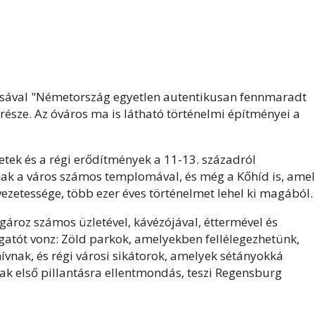
osával "Németország egyetlen autentikusan fennmaradt
 része. Az óváros ma is látható történelmi építményei a
etek és a régi erődítmények a 11-13. századról
ak a város számos templomával, és még a Kőhíd is, amel
zetessége, több ezer éves történelmet lehel ki magából.
ároz számos üzletével, kávézójával, éttermével és
gatót vonz: Zöld parkok, amelyekben fellélegezhetünk,
hívnak, és régi városi sikátorok, amelyek sétányokká
ak első pillantásra ellentmondás, teszi Regensburg