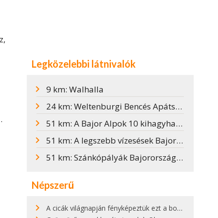
z,
Legközelebbi látnivalók
9 km: Walhalla
24 km: Weltenburgi Bencés Apátság
.
51 km: A Bajor Alpok 10 kihagyhatatlan látnivalója
51 km: A legszebb vízesések Bajorországban
51 km: Szánkópályák Bajorországban
Népszerű
A cicák világnapján fényképeztük ezt a bokor alatt hűsölő cicát Kisorosziban