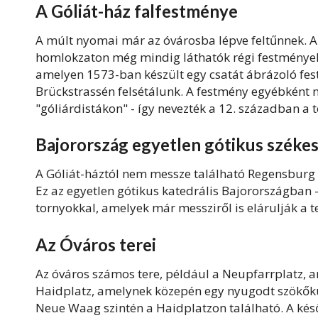
A Góliát-ház falfestménye
A múlt nyomai már az óvárosba lépve feltűnnek. A
homlokzaton még mindig láthatók régi festmények.
amelyen 1573-ban készült egy csatát ábrázoló fes
Brückstrassén felsétálunk. A festmény egyébként 
"góliárdistákon" - így nevezték a 12. században a 
Bajorország egyetlen gótikus széke
A Góliát-háztól nem messze található Regensburg t
Ez az egyetlen gótikus katedrális Bajorországban 
tornyokkal, amelyek már messziről is elárulják a t
Az Óváros terei
Az óváros számos tere, például a Neupfarrplatz, ame
Haidplatz, amelynek közepén egy nyugodt szökőkút 
Neue Waag szintén a Haidplatzon található. A késő