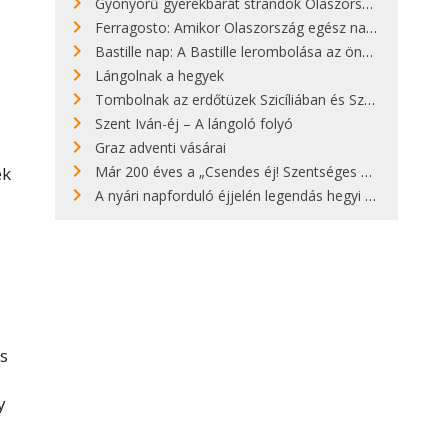
Gyönyörű gyerekbarát strandok Olaszországban - megmutatjuk a 15 legjobbat
Ferragosto: Amikor Olaszország egész nap nyaral
Bastille nap: A Bastille lerombolása az önkényuralom végét jelentette
Lángolnak a hegyek
Tombolnak az erdőtüzek Szicíliában és Szardínián
Szent Iván-éj – A lángoló folyó
Graz adventi vásárai
Már 200 éves a „Csendes éj! Szentséges éj!”
ek
A nyári napforduló éjjelén legendás hegyi tüzek világítják meg Zugspitzét
es
y