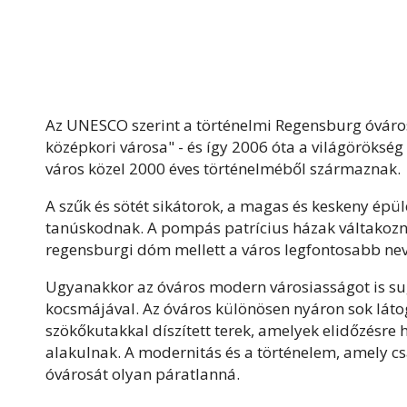
Az UNESCO szerint a történelmi Regensburg óvár
középkori városa" - és így 2006 óta a világörökség
város közel 2000 éves történelméből származnak.
A szűk és sötét sikátorok, a magas és keskeny épül
tanúskodnak. A pompás patrícius házak váltakozn
regensburgi dóm mellett a város legfontosabb neve
Ugyanakkor az óváros modern városiasságot is sug
kocsmájával. Az óváros különösen nyáron sok láto
szökőkutakkal díszített terek, amelyek elidőzésre 
alakulnak. A modernitás és a történelem, amely cs
óvárosát olyan páratlanná.