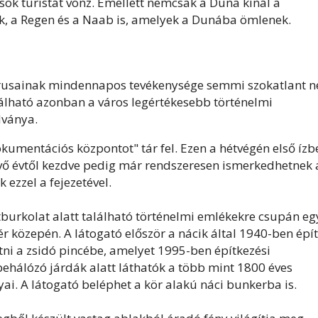
sok turistát vonz. Emellett nemcsak a Duna kínál a
yók, a Regen és a Naab is, amelyek a Dunába ömlenek.
árusainak mindennapos tevékenysége semmi szokatlant 
alálható azonban a város legértékesebb történelmi
dványa.
kumentációs központot" tár fel. Ezen a hétvégén első ízb
vő évtől kezdve pedig már rendszeresen ismerkedhetnek 
ezzel a fejezetével.
útburkolat alatt található történelmi emlékekre csupán eg
ér közepén. A látogató először a nácik által 1940-ben épít
tni a zsidó pincébe, amelyet 1995-ben építkezési
behálózó járdák alatt láthatók a több mint 1800 éves
i. A látogató beléphet a kör alakú náci bunkerba is.