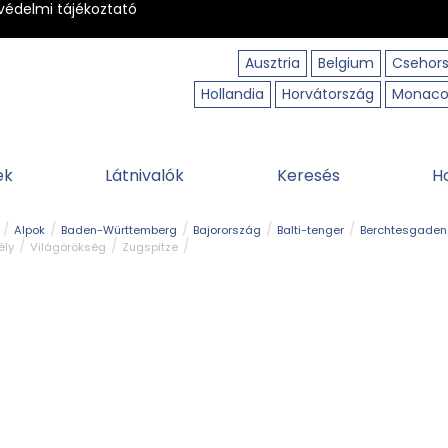
védelmi tájékoztató
Ausztria
Belgium
Csehor
Hollandia
Horvátország
Monac
ek
Látnivalók
Keresés
H
Alpok
Baden-Württemberg
Bajorország
Balti-tenger
Berchtesgaden
ély
Világörökség
Zugspitze