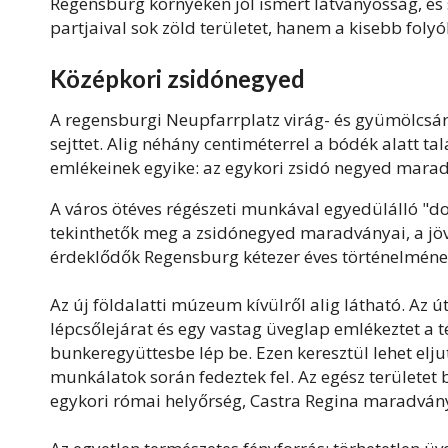
Regensburg környékén jól ismert látványosság, és 
partjaival sok zöld területet, hanem a kisebb fol
Középkori zsidónegyed
A regensburgi Neupfarrplatz virág- és gyümölcs
sejttet. Alig néhány centiméterrel a bódék alatt t
emlékeinek egyike: az egykori zsidó negyed mara
A város ötéves régészeti munkával egyedülálló "do
tekinthetők meg a zsidónegyed maradványai, a jö
érdeklődők Regensburg kétezer éves történelmének 
Az új földalatti múzeum kívülről alig látható. Az 
lépcsőlejárat és egy vastag üveglap emlékeztet a t
bunkeregyüttesbe lép be. Ezen keresztül lehet elju
munkálatok során fedeztek fel. Az egész területet 
egykori római helyőrség, Castra Regina maradványa