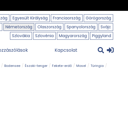
szág
Egyesült Királyság
Franciaország
Görögország
o
Németország
Olaszország
Spanyolország
Svájc
Szlovákia
Szlovénia
Magyarország
Piggyland
ozzászólások
Kapcsolat
Bodensee
Északi-tenger
Fekete-erdő
Mosel
Türingia