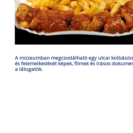
A múzeumban megcsodálható egy utcai kolbászsütő 
és felemelkedését képek, filmek és írásos dokume
a látogatók.