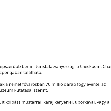
épszerűbb berlini turistalátványosság, a Checkpoint Char
zpontjában található.
sak a német fővárosban 70 millió darab fogy évente, az
úzeum kutatásai szerint.
t kolbász mustárral, karaj kenyérrel, uborkával, vagy a