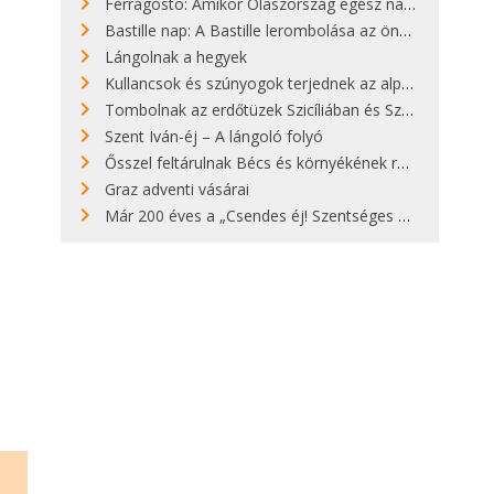
Ferragosto: Amikor Olaszország egész nap nyaral
Bastille nap: A Bastille lerombolása az önkényuralom végét jelentette
Lángolnak a hegyek
Kullancsok és szúnyogok terjednek az alpesi legelőkön
Tombolnak az erdőtüzek Szicíliában és Szardínián
Szent Iván-éj – A lángoló folyó
Ősszel feltárulnak Bécs és környékének rendkívüli építészeti kincsei
Graz adventi vásárai
Már 200 éves a „Csendes éj! Szentséges éj!”