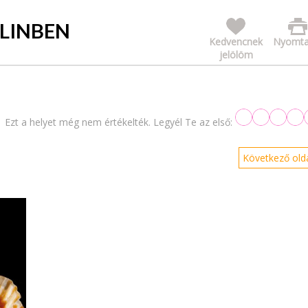
LINBEN
Kedvencnek
Nyomta
jelölöm
Ezt a helyet még nem értékelték. Legyél Te az első:
Következő olda