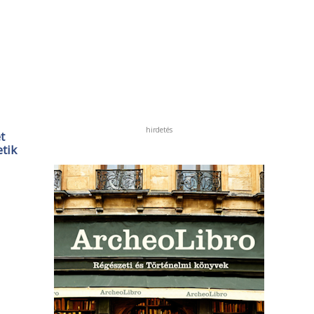
hirdetés
t
tik