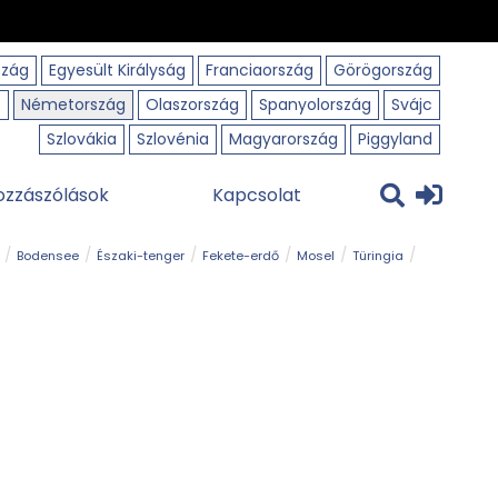
szág
Egyesült Királyság
Franciaország
Görögország
o
Németország
Olaszország
Spanyolország
Svájc
Szlovákia
Szlovénia
Magyarország
Piggyland
ozzászólások
Kapcsolat
Bodensee
Északi-tenger
Fekete-erdő
Mosel
Türingia