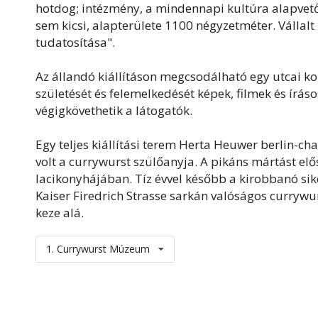
hotdog; intézmény, a mindennapi kultúra alapvető 
sem kicsi, alapterülete 1100 négyzetméter. Vállal
tudatosítása".
Az állandó kiállításon megcsodálható egy utcai kol
születését és felemelkedését képek, filmek és ír
végigkövethetik a látogatók.
Egy teljes kiállítási terem Herta Heuwer berlin-c
volt a currywurst szülőanyja. A pikáns mártást elő
lacikonyhájában. Tíz évvel később a kirobbanó sike
Kaiser Firedrich Strasse sarkán valóságos currywu
keze alá.
1. Currywurst Múzeum