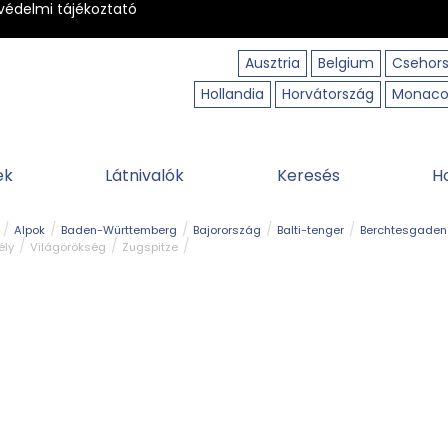
védelmi tájékoztató
Ausztria
Belgium
Csehor
Hollandia
Horvátország
Monac
ek
Látnivalók
Keresés
H
Alpok
Baden-Württemberg
Bajorország
Balti-tenger
Berchtesgaden
ély
Világörökség
Zugspitze