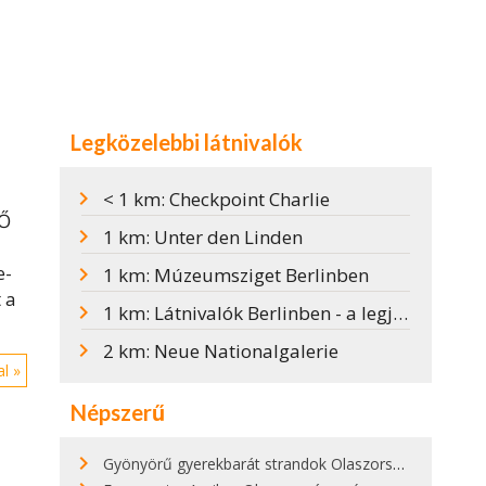
Legközelebbi látnivalók
< 1 km: Checkpoint Charlie
 Ő
1 km: Unter den Linden
e-
1 km: Múzeumsziget Berlinben
 a
1 km: Látnivalók Berlinben - a legjobb tippek
2 km: Neue Nationalgalerie
l »
Népszerű
Gyönyörű gyerekbarát strandok Olaszországban - megmutatjuk a 15 legjobbat