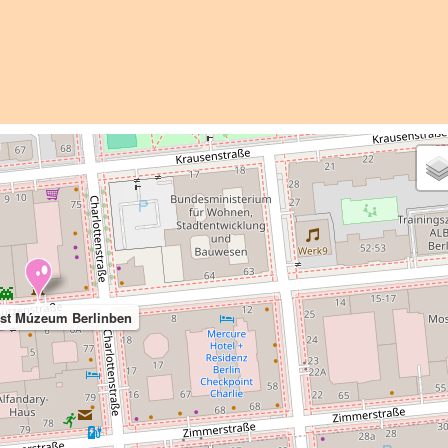
st Múzeum Berlinben