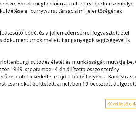
része. Ennek megfelelően a kult-wurst berlini szentélye
t küldetése a "currywurst társadalmi jelentőségének
bászsütő bódé, és a jellemzően sörrel fogyasztott étel
ásos dokumentumok mellett hanganyagok segítségével is
harlottenburgi sütödés életét és munkásságát mutatja be.
ször 1949. szeptember 4-én állította össze szerény
rű receptet levédette, majd a bódé helyén, a Kant Strass
rst-csarnokot építtetett, amelyben 19 beosztott dolgozott
Következő olda