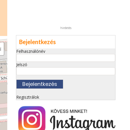
hirdetés
Bejelentkezés
Felhasználónév
Jelszó
Regisztrálok