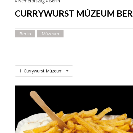
»
Németország
»
Berlin
CURRYWURST MÚZEUM BER
Berlin
Múzeum
1. Currywurst Múzeum