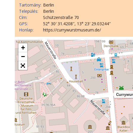
Tartomány:
Berlin
Település:
Berlin
Cím:
Schützenstraße 70
GPS:
52° 30′ 31.4208″, 13° 23′ 29.03244″
Honlap:
https://currywurstmuseum.de/
+
−
Currywur