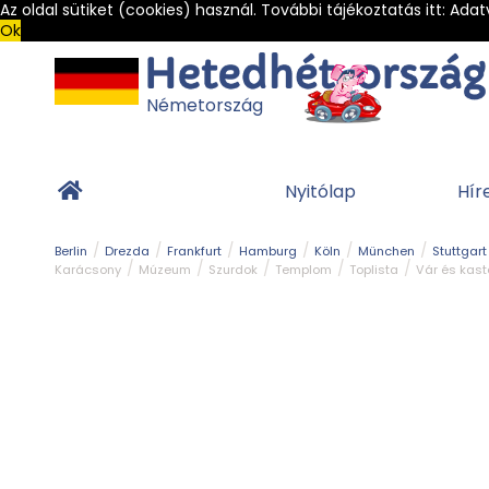
Az oldal sütiket (cookies) használ. További tájékoztatás itt:
Adat
Ok
Németország
Nyitólap
Hír
Berlin
Drezda
Frankfurt
Hamburg
Köln
München
Stuttgart
Karácsony
Múzeum
Szurdok
Templom
Toplista
Vár és kast