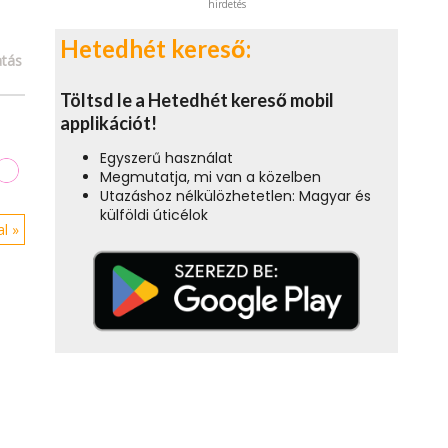
hirdetés
Hetedhét kereső:
tás
Töltsd le a Hetedhét kereső mobil
applikációt!
Egyszerű használat
Megmutatja, mi van a közelben
Utazáshoz nélkülözhetetlen: Magyar és
külföldi úticélok
l »