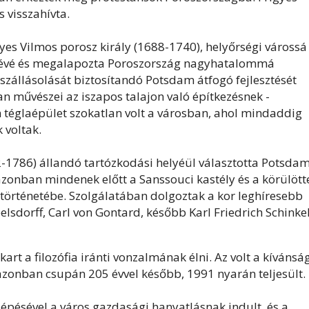
s visszahívta.
gyes Vilmos porosz király (1688-1740), helyőrségi várossá
erejévé és megalapozta Poroszország nagyhatalommá
lszállásolását biztosítandó Potsdam átfogó fejlesztését
an művészei az iszapos talajon való építkezésnek -
an téglaépület szokatlan volt a városban, ahol mindaddig
 voltak.
712-1786) állandó tartózkodási helyéül választotta Potsdam
azonban mindenek előtt a Sanssouci kastély és a körülött
m történetébe. Szolgálatában dolgoztak a kor leghíresebb
sdorff, Carl von Gontard, később Karl Friedrich Schinkel
kart a filozófia iránti vonzalmának élni. Az volt a kívánsá
azonban csupán 205 évvel később, 1991 nyarán teljesült.
lépésével a város gazdasági hanyatlásnak indult, és a