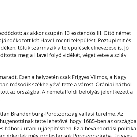
zdődött: az akkor csupán 13 esztendős III. Ottó német
jándékozott két Havel-menti települést, Poztupimit és
vidéken, tőlük származik a települések elnevezése is. Jó
totta meg a Havel folyó vidékét, véget vetve a szláv
aradt. Ezen a helyzetén csak Frigyes Vilmos, a Nagy
ban második székhelyévé tette a várost. Orániai házból
ott az országba. A németalföldi befolyás jelentkezett a
.
tlan Brandenburg-Poroszország vallási türelme. Az
 hugenottának tette lehetővé. hogy 1685-ben az országb
es háború utáni újjáépítésben. Ez a bevándorlási politika
mban érkeztek még protestánsok Poroszországba. Frigyes