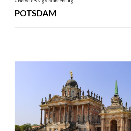
»
Németország
»
Brandenburg
POTSDAM