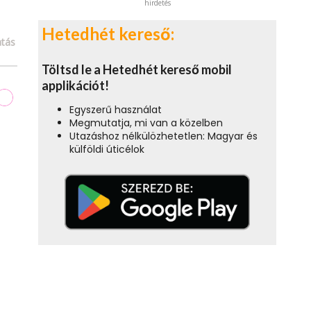
hirdetés
Hetedhét kereső:
tás
Töltsd le a Hetedhét kereső mobil
applikációt!
Egyszerű használat
Megmutatja, mi van a közelben
Utazáshoz nélkülözhetetlen: Magyar és
külföldi úticélok