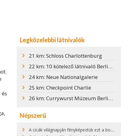
Legközelebbi látnivalók
21 km: Schloss Charlottenburg
22 km: 10 kötelező látnivaló Berlinben
ot.
24 km: Neue Nationalgalerie
e
25 km: Checkpoint Charlie
 és
26 km: Currywurst Múzeum Berlinben
ga,
Népszerű
A cicák világnapján fényképeztük ezt a bokor alatt hűsölő cicát Kisorosziban