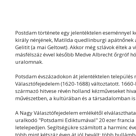
Postdam története egy jelentéktelen eseménnyel ke
király nénjének, Matilda quedlinburgi apátnőnek a
Gelitit (a mai Geltowt). Akkor még szlávok éltek a 
másfélszáz évvel később Medve Albrecht őrgróf hódí
uralomnak.
Potsdam évszázadokon át jelentéktelen település m
Választófejedelem (1620-1688) változtatott. 1660-
származó hitvese révén holland kézműveseket hivat
művészetben, a kultúrában és a társadalomban is
A Nagy Választófejedelem emlékétől elválaszthata
uralkodó "Potsdami Ediktumával" 20 ezer francia
letelepedjen. Segítségükre számított a harminc év
több mint kétszáz éven át jól bevált: több hullá