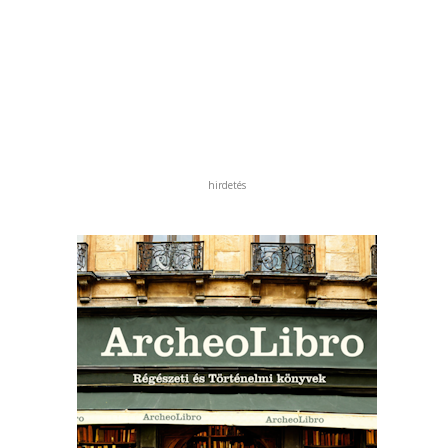
hirdetés