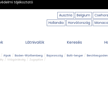
védelmi tájékoztató
Ausztria
Belgium
Csehor
Hollandia
Horvátország
Monac
ek
Látnivalók
Keresés
H
Alpok
Baden-Württemberg
Bajorország
Balti-tenger
Berchtesgaden
ély
Világörökség
Zugspitze