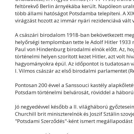
feltörekvő Berlin árnyékába került. Napóleon ural
több állami hatóságot Potsdamba telepíteni. A XI
virágzást hozott az immár nyári rezidenciává vált 
A császári birodalom 1918-ban bekövetkezett meg
helyőrségi templomban tette le Adolf Hitler 1933
Paul von Hindenburg birodalmi elnök előtt. Az, ho
történelmi helyen szorított kezet Hitler, azt volt hi
hagyományokra épül. Az időpontot is tudatosan v
I. Vilmos császár az első birodalmi parlamentet (R
Pontosan 200 évvel a Sanssouci kastély alapkőle
Potsdam történelmi belvárosát, röviddel a háború 
Jó negyedévvel később a II. világháború győztesei
Churchill brit miniszterelnök és Joszif Sztálin szov
"Potsdami Szerződés"-ként ismert megállapodást 