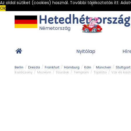
Az oldal sütiket (cookies) használ. További tájékoztatás itt:
Adat
Ok
Németország
Nyitólap
Hír
Berlin
Drezda
Frankfurt
Hamburg
Köln
München
Stuttgart
Karácsony
Múzeum
Szurdok
Templom
Toplista
Vár és kast