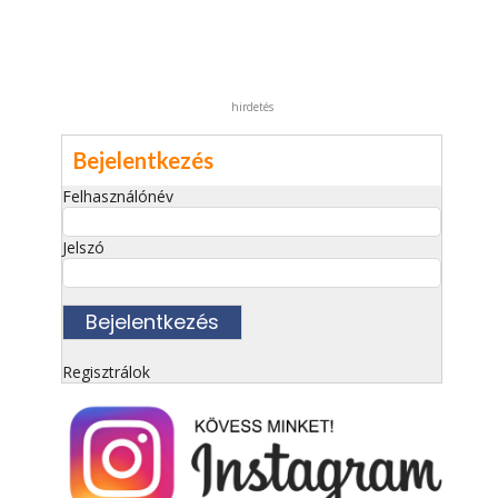
hirdetés
Bejelentkezés
Felhasználónév
Jelszó
Regisztrálok