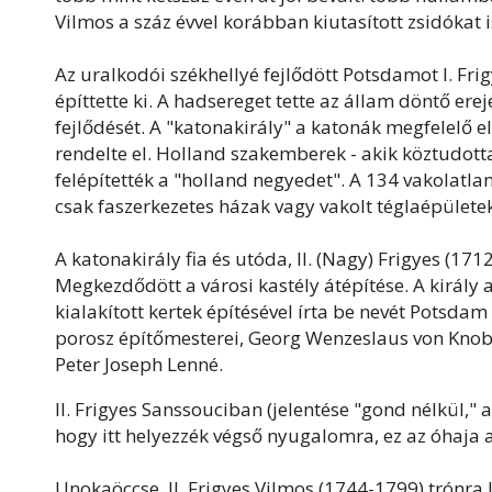
Vilmos a száz évvel korábban kiutasított zsidókat i
Az uralkodói székhellyé fejlődött Potsdamot I. Fri
építtette ki. A hadsereget tette az állam döntő 
fejlődését. A "katonakirály" a katonák megfelelő e
rendelte el. Holland szakemberek - akik köztudott
felépítették a "holland negyedet". A 134 vakolatl
csak faszerkezetes házak vagy vakolt téglaépületek
A katonakirály fia és utóda, II. (Nagy) Frigyes (1
Megkezdődött a városi kastély átépítése. A király 
kialakított kertek építésével írta be nevét Potsda
porosz építőmesterei, Georg Wenzeslaus von Knobel
Peter Joseph Lenné.
II. Frigyes Sanssouciban (jelentése "gond nélkül," a
hogy itt helyezzék végső nyugalomra, ez az óhaja 
Unokaöccse, II. Frigyes Vilmos (1744-1799) trónra 