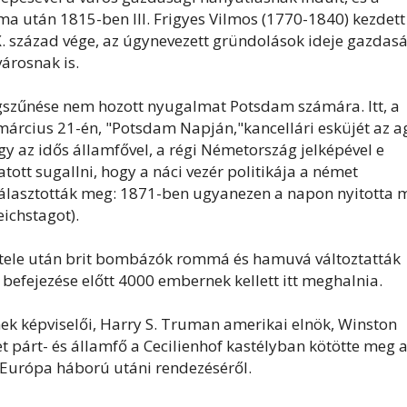
ma után 1815-ben III. Frigyes Vilmos (1770-1840) kezdett
X. század vége, az úgynevezett gründolások ideje gazdasá
városnak is.
szűnése nem hozott nyugalmat Potsdam számára. Itt, a
 március 21-én, "Potsdam Napján,"kancellári esküjét az a
gy az idős államfővel, a régi Németország jelképével e
vatott sugallni, hogy a náci vezér politikája a német
álasztották meg: 1871-ben ugyanezen a napon nyitotta 
eichstagot).
tétele után brit bombázók rommá és hamuvá változtatták
befejezése előtt 4000 embernek kellett itt meghalnia.
nek képviselői, Harry S. Truman amerikai elnök, Winston
jet párt- és államfő a Cecilienhof kastélyban kötötte meg 
Európa háború utáni rendezéséről.