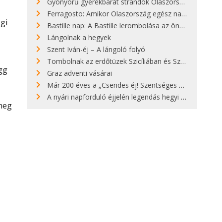
Gyönyörű gyerekbarát strandok Olaszországban - megmutatjuk a 15 legjobbat
Ferragosto: Amikor Olaszország egész nap nyaral
gi
Bastille nap: A Bastille lerombolása az önkényuralom végét jelentette
Lángolnak a hegyek
Szent Iván-éj – A lángoló folyó
Tombolnak az erdőtüzek Szicíliában és Szardínián
gg
Graz adventi vásárai
Már 200 éves a „Csendes éj! Szentséges éj!”
A nyári napforduló éjjelén legendás hegyi tüzek világítják meg Zugspitzét
meg
a