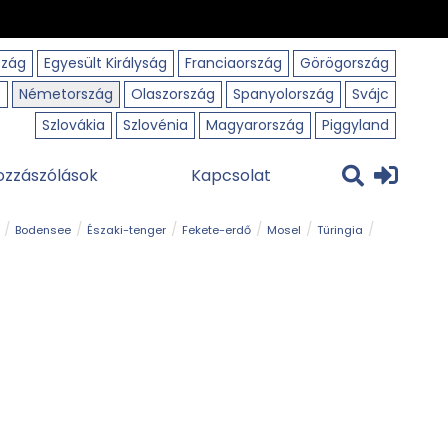
szág
Egyesült Királyság
Franciaország
Görögország
o
Németország
Olaszország
Spanyolország
Svájc
Szlovákia
Szlovénia
Magyarország
Piggyland
ozzászólások
Kapcsolat
Bodensee
Északi-tenger
Fekete-erdő
Mosel
Türingia