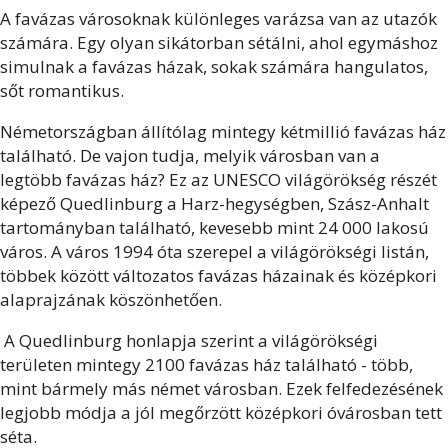
A favázas városoknak különleges varázsa van az utazók
számára. Egy olyan sikátorban sétálni, ahol egymáshoz
simulnak a favázas házak, sokak számára hangulatos,
sőt romantikus.
Németországban állítólag mintegy kétmillió favázas ház
található. De vajon tudja, melyik városban van a
legtöbb favázas ház? Ez az UNESCO világörökség részét
képező Quedlinburg a Harz-hegységben, Szász-Anhalt
tartományban található, kevesebb mint 24 000 lakosú
város. A város 1994 óta szerepel a világörökségi listán,
többek között változatos favázas házainak és középkori
alaprajzának köszönhetően.
A Quedlinburg honlapja szerint a világörökségi
területen mintegy 2100 favázas ház található - több,
mint bármely más német városban. Ezek felfedezésének
legjobb módja a jól megőrzött középkori óvárosban tett
séta.