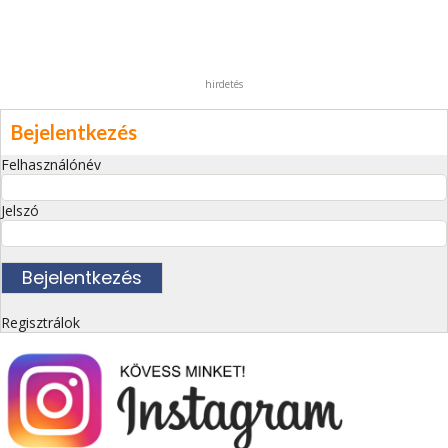
hirdetés
Bejelentkezés
Felhasználónév
Jelszó
Regisztrálok