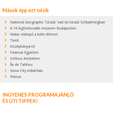
Mások épp ezt nézik
National Geographic Túraút: Vad víz túraút Schladmingban
A 10 legfontosabb múzeum Budapesten
Malac vízköpő a kölni dómon
Tivoli
Középbánya-tó
Padovai Egyetem
Schloss Artstetten
Île de Tatihou
Sioux-City indiánfalu
Pienza
INGYENES PROGRAMAJÁNLÓ
ÉS ÚTI TIPPEK!