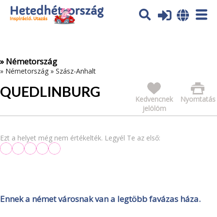
Az oldal sütiket (cookies) használ. További tájékoztatás itt:
Adatvédelmi tájékoztató
Ok
» Németország
»
Németország
»
Szász-Anhalt
QUEDLINBURG
Kedvencnek
Nyomtatás
jelölöm
Ezt a helyet még nem értékelték. Legyél Te az első:
Ennek a német városnak van a legtöbb favázas háza.