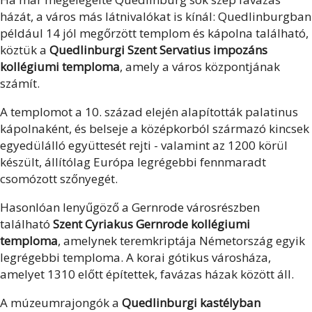
házát, a város más látnivalókat is kínál: Quedlinburgban
például 14 jól megőrzött templom és kápolna található,
köztük a
Quedlinburgi Szent Servatius impozáns
kollégiumi temploma
, amely a város központjának
számít.
A templomot a 10. század elején alapították palatinus
kápolnaként, és belseje a középkorból származó kincsek
egyedülálló együttesét rejti - valamint az 1200 körül
készült, állítólag Európa legrégebbi fennmaradt
csomózott szőnyegét.
Hasonlóan lenyűgöző a Gernrode városrészben
található
Szent Cyriakus Gernrode kollégiumi
temploma
, amelynek teremkriptája Németország egyik
legrégebbi temploma. A korai gótikus városháza,
amelyet 1310 előtt építettek, favázas házak között áll.
A múzeumrajongók a
Quedlinburgi kastélyban