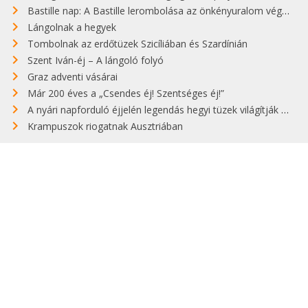
Bastille nap: A Bastille lerombolása az önkényuralom végét jelentette
Lángolnak a hegyek
Tombolnak az erdőtüzek Szicíliában és Szardínián
Szent Iván-éj – A lángoló folyó
Graz adventi vásárai
Már 200 éves a „Csendes éj! Szentséges éj!”
A nyári napforduló éjjelén legendás hegyi tüzek világítják meg Zugspitzét
Krampuszok riogatnak Ausztriában