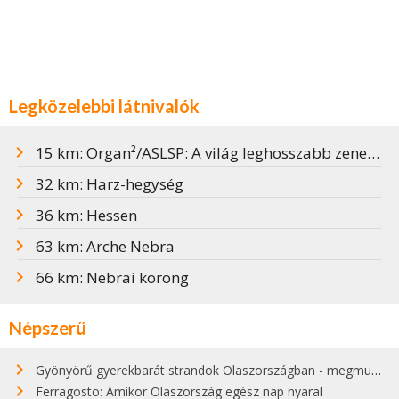
Legközelebbi látnivalók
15 km: Organ²/ASLSP: A világ leghosszabb zeneműve Halberstadtban
32 km: Harz-hegység
36 km: Hessen
63 km: Arche Nebra
66 km: Nebrai korong
Népszerű
Gyönyörű gyerekbarát strandok Olaszországban - megmutatjuk a 15 legjobbat
Ferragosto: Amikor Olaszország egész nap nyaral