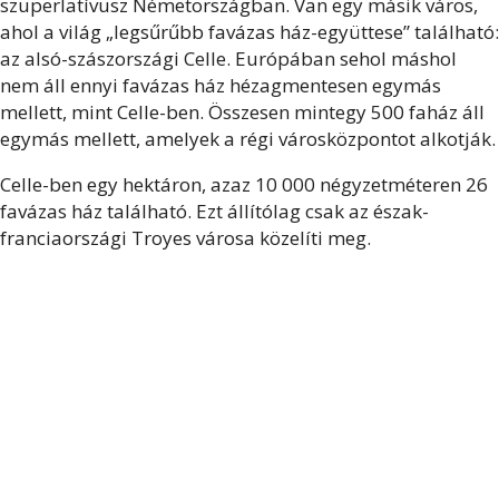
szuperlatívusz Németországban. Van egy másik város,
ahol a világ „legsűrűbb favázas ház-együttese” található:
az alsó-szászországi Celle. Európában sehol máshol
nem áll ennyi favázas ház hézagmentesen egymás
mellett, mint Celle-ben. Összesen mintegy 500 faház áll
egymás mellett, amelyek a régi városközpontot alkotják.
Celle-ben egy hektáron, azaz 10 000 négyzetméteren 26
favázas ház található. Ezt állítólag csak az észak-
franciaországi Troyes városa közelíti meg.