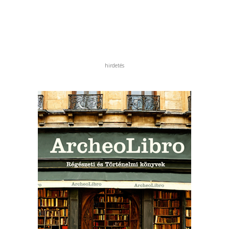
hirdetés