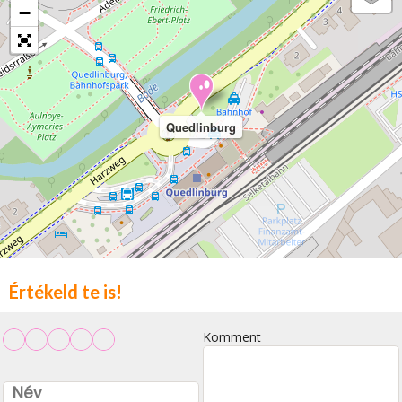
−
Quedlinburg
Értékeld te is!
Komment