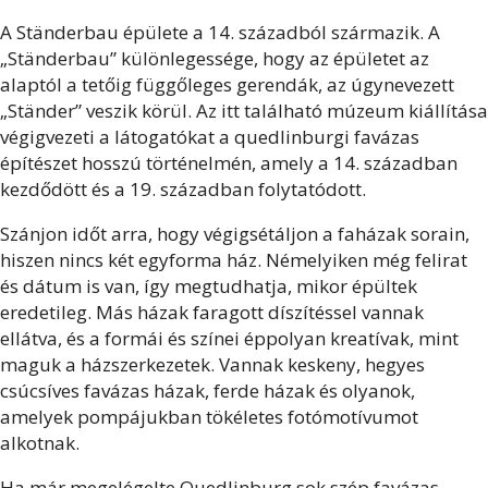
A Ständerbau épülete a 14. századból származik. A
„Ständerbau” különlegessége, hogy az épületet az
alaptól a tetőig függőleges gerendák, az úgynevezett
„Ständer” veszik körül. Az itt található múzeum kiállítása
végigvezeti a látogatókat a quedlinburgi favázas
építészet hosszú történelmén, amely a 14. században
kezdődött és a 19. században folytatódott.
Szánjon időt arra, hogy végigsétáljon a faházak sorain,
hiszen nincs két egyforma ház. Némelyiken még felirat
és dátum is van, így megtudhatja, mikor épültek
eredetileg. Más házak faragott díszítéssel vannak
ellátva, és a formái és színei éppolyan kreatívak, mint
maguk a házszerkezetek. Vannak keskeny, hegyes
csúcsíves favázas házak, ferde házak és olyanok,
amelyek pompájukban tökéletes fotómotívumot
alkotnak.
Ha már megelégelte Quedlinburg sok szép favázas