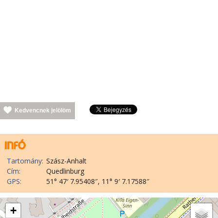
Kedvencnek jelölöm
Tartomány:
Szász-Anhalt
Cím:
Quedlinburg
GPS:
51° 47′ 7.95408″, 11° 9′ 7.17588″
+