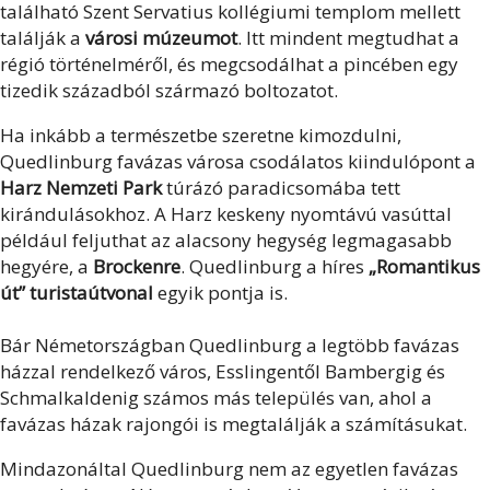
található Szent Servatius kollégiumi templom mellett
találják a
városi múzeumot
. Itt mindent megtudhat a
régió történelméről, és megcsodálhat a pincében egy
tizedik századból származó boltozatot.
Ha inkább a természetbe szeretne kimozdulni,
Quedlinburg favázas városa csodálatos kiindulópont a
Harz Nemzeti Park
túrázó paradicsomába tett
kirándulásokhoz. A Harz keskeny nyomtávú vasúttal
például feljuthat az alacsony hegység legmagasabb
hegyére, a
Brockenre
. Quedlinburg a híres
„Romantikus
út” turistaútvonal
egyik pontja is.
Bár Németországban Quedlinburg a legtöbb favázas
házzal rendelkező város, Esslingentől Bambergig és
Schmalkaldenig számos más település van, ahol a
favázas házak rajongói is megtalálják a számításukat.
Mindazonáltal Quedlinburg nem az egyetlen favázas