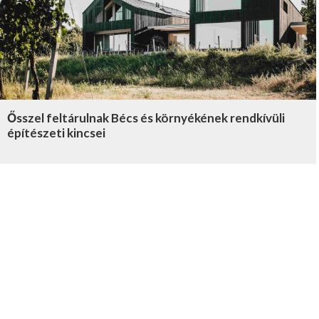
Ősszel feltárulnak Bécs és környékének rendkívüli
építészeti kincsei