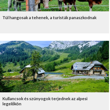
Túl hangosak a tehenek, a turisták panaszkodnak
Kullancsok és szúnyogok terjednek az alpesi
legelőkön