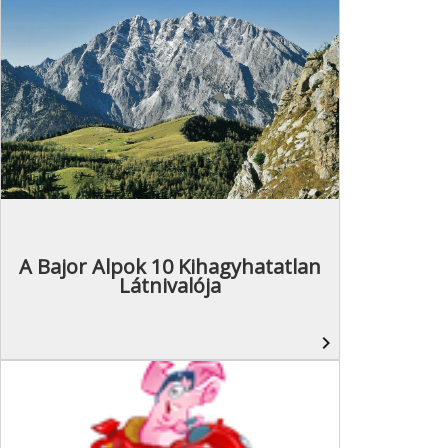
A Bajor Alpok 10 Kihagyhatatlan
Látnivalója
navigate_next