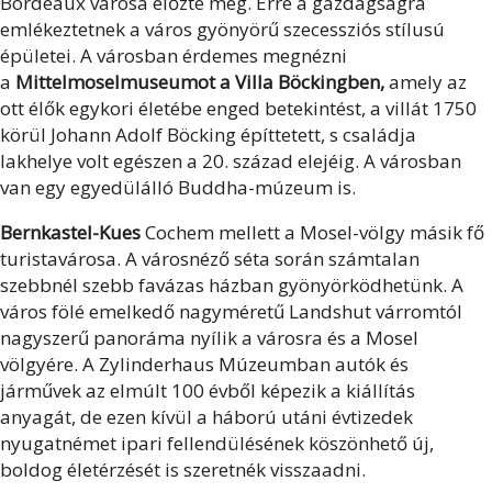
Bordeaux városa előzte meg. Erre a gazdagságra
emlékeztetnek a város gyönyörű szecessziós stílusú
épületei. A városban érdemes megnézni
a
Mittelmoselmuseumot a Villa Böckingben,
amely az
ott élők egykori életébe enged betekintést, a villát 1750
körül Johann Adolf Böcking építtetett, s családja
lakhelye volt egészen a 20. század elejéig. A városban
van egy egyedülálló Buddha-múzeum is.
Bernkastel-Kues
Cochem mellett a Mosel-völgy másik fő
turistavárosa. A városnéző séta során számtalan
szebbnél szebb favázas házban gyönyörködhetünk. A
város fölé emelkedő nagyméretű Landshut várromtól
nagyszerű panoráma nyílik a városra és a Mosel
völgyére. A Zylinderhaus Múzeumban a
utók és
járművek az elmúlt 100 évből képezik a kiállítás
anyagát, de ezen kívül a háború utáni évtizedek
nyugatnémet ipari fellendülésének köszönhető új,
boldog életérzését is szeretnék visszaadni.