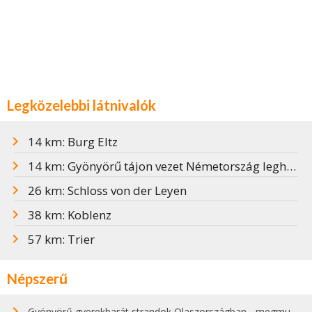
Legközelebbi látnivalók
14 km: Burg Eltz
14 km: Gyönyörű tájon vezet Németország leghosszabb függőhídja
26 km: Schloss von der Leyen
38 km: Koblenz
57 km: Trier
Népszerű
Gyönyörű gyerekbarát strandok Olaszországban - megmutatjuk a 15 legjobbat