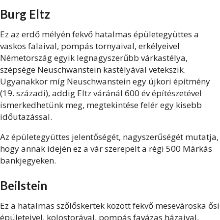
Burg Eltz
Ez az erdő mélyén fekvő hatalmas épületegyüttes a
vaskos falaival, pompás tornyaival, erkélyeivel
Németország egyik legnagyszerűbb várkastélya,
szépsége Neuschwanstein kastélyával vetekszik.
Ugyanakkor míg Neuschwanstein egy újkori építmény
(19. századi), addig Eltz váránál 600 év építészetével
ismerkedhetünk meg, megtekintése felér egy kisebb
időutazással.
Az épületegyüttes jelentőségét, nagyszerűségét mutatja,
hogy annak idején ez a vár szerepelt a régi 500 Márkás
bankjegyeken.
Beilstein
Ez a hatalmas szőlőskertek között fekvő mesevároska ősi
épületeivel, kolostorával, pompás favázas házaival,