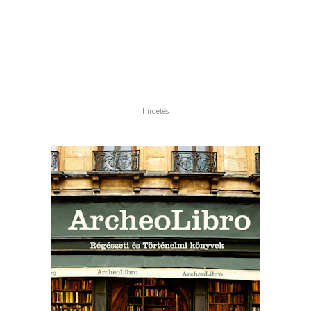
hirdetés