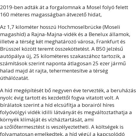
2019-ben adták át a forgalomnak a Mosel folyó felett
160 méteres magasságban átvezető hidat,
Az 1,7 kilométer hosszú Hochmoselbrücke (Moseli
magashíd) a
Rajna-Majna-vidék és a Benelux államok,
illetve a térség két meghatározó városa, Frankfurt és
Brüsszel között teremt
összeköttetést. A B50 jelzésű
autópálya új, 25 kilométeres szakaszához tartozik, a
számítások szerint naponta átlagosan 25 ezer jármű
halad majd át rajta, tehermentesítve a térség
úthálózatát.
A híd megépítését bő negyven éve tervezték, a beruházás
nyolc évig tartott és kezdettől fogva vitatott volt. A
bírálatok szerint a híd elcsúfítja a borairól híres
folyóvölgyi vidék idilli látványát és megváltoztathatja a
környék klímáját és vízháztartását, ami
a
szőlőtermesztést is veszélyeztetheti. A költségek is
folyamatosan emelkedtek, a híd végül a kapcsolódó