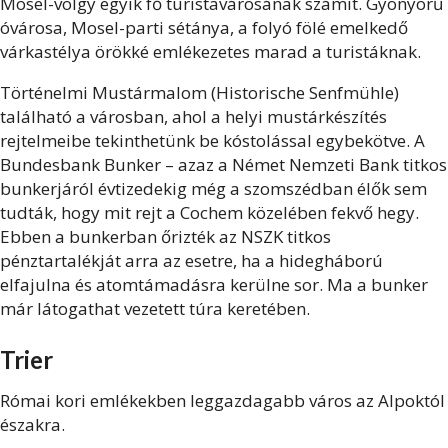
Mosel-völgy egyik fő turistavárosának számít. Gyönyörű
óvárosa, Mosel-parti sétánya, a folyó fölé emelkedő
várkastélya örökké emlékezetes marad a turistáknak.
Történelmi Mustármalom (Historische Senfmühle)
található a városban, ahol a helyi mustárkészítés
rejtelmeibe tekinthetünk be kóstolással egybekötve. A
Bundesbank Bunker – azaz a Német Nemzeti Bank titkos
bunkerjáról évtizedekig még a szomszédban élők sem
tudták, hogy mit rejt a Cochem közelében fekvő hegy.
Ebben a bunkerban őrizték az NSZK titkos
pénztartalékját arra az esetre, ha a hidegháború
elfajulna és atomtámadásra kerülne sor. Ma a bunker
már látogathat vezetett túra keretében.
Trier
Római kori emlékekben leggazdagabb város az Alpoktól
északra.