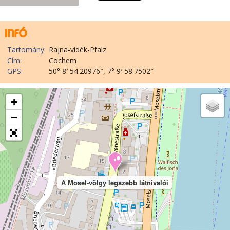
Tartomány:
Rajna-vidék-Pfalz
Cím:
Cochem
GPS:
50° 8′ 54.20976″, 7° 9′ 58.7502″
+
−
A Mosel-völgy legszebb látnivalói