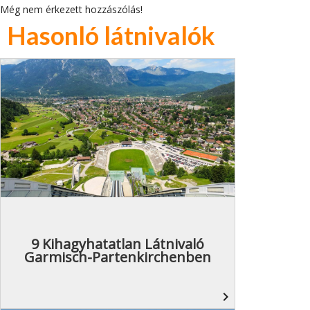
Még nem érkezett hozzászólás!
Hasonló látnivalók
9 Kihagyhatatlan Látnivaló
Garmisch-Partenkirchenben
navigate_next