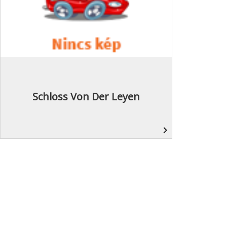
Schloss Von Der Leyen
navigate_next