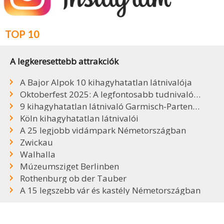
TOP 10
A legkeresettebb attrakciók
A Bajor Alpok 10 kihagyhatatlan látnivalója
Oktoberfest 2025: A legfontosabb tudnivalók, sörök, árak
9 kihagyhatatlan látnivaló Garmisch-Partenkirchenben
Köln kihagyhatatlan látnivalói
A 25 legjobb vidámpark Németországban
Zwickau
Walhalla
Múzeumsziget Berlinben
Rothenburg ob der Tauber
A 15 legszebb vár és kastély Németországban