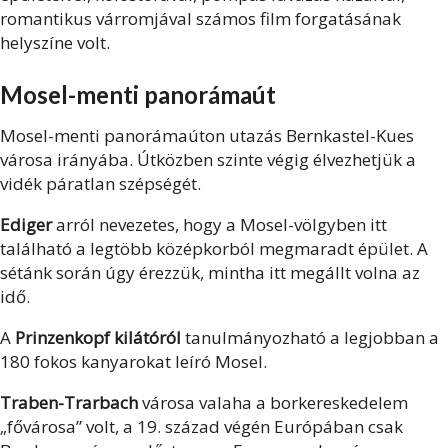
romantikus várromjával számos film forgatásának
helyszíne volt.
Mosel-menti panorámaút
Mosel-menti panorámaúton utazás Bernkastel-Kues
városa irányába. Útközben szinte végig élvezhetjük a
vidék páratlan szépségét.
Ediger
arról nevezetes, hogy a Mosel-völgyben itt
található a legtöbb középkorból megmaradt épület. A
sétánk során úgy érezzük, mintha itt megállt volna az
idő.
A
Prinzenkopf kilátóról
tanulmányozható a legjobban a
180 fokos kanyarokat leíró Mosel.
Traben-Trarbach
városa valaha a borkereskedelem
„fővárosa” volt, a 19. század végén Európában csak