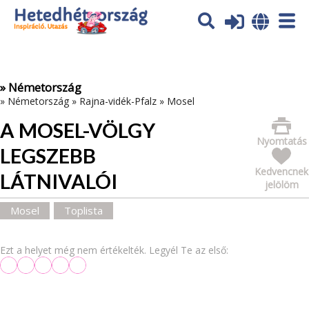
Az oldal sütiket (cookies) használ. További tájékoztatás itt:
Adatvédelmi tájékoztató
Ok
» Németország
»
Németország
»
Rajna-vidék-Pfalz
»
Mosel
A MOSEL-VÖLGY
Nyomtatás
LEGSZEBB
Kedvencnek
LÁTNIVALÓI
jelölöm
Mosel
Toplista
Ezt a helyet még nem értékelték. Legyél Te az első: