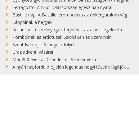
Ferragosto: Amikor Olaszország egész nap nyaral
Bastille nap: A Bastille lerombolása az önkényuralom végét jelentette
Lángolnak a hegyek
Kullancsok és szúnyogok terjednek az alpesi legelőkön
Tombolnak az erdőtüzek Szicíliában és Szardínián
Szent Iván-éj – A lángoló folyó
Graz adventi vásárai
Már 200 éves a „Csendes éj! Szentséges éj!”
A nyári napforduló éjjelén legendás hegyi tüzek világítják meg Zugspitzét