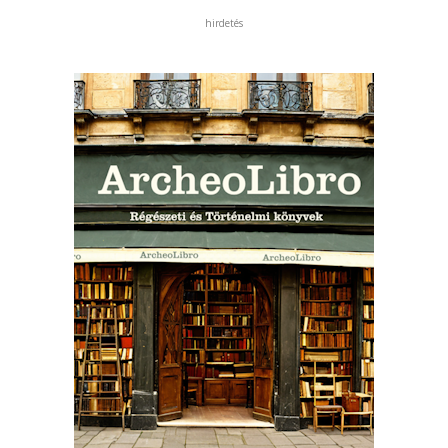
hirdetés