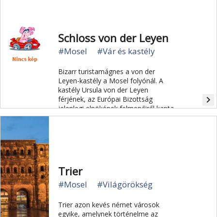
Schloss von der Leyen
#Mosel
#Vár és kastély
Bizarr turistamágnes a von der
Leyen-kastély a Mosel folyónál. A
kastély Ursula von der Leyen
navigate_next
férjének, az Európai Bizottság
jelenlegi elnökének felmenőiről kapta
a nevét.
Trier
#Mosel
#Világörökség
Trier azon kevés német városok
egyike, amelynek történelme az