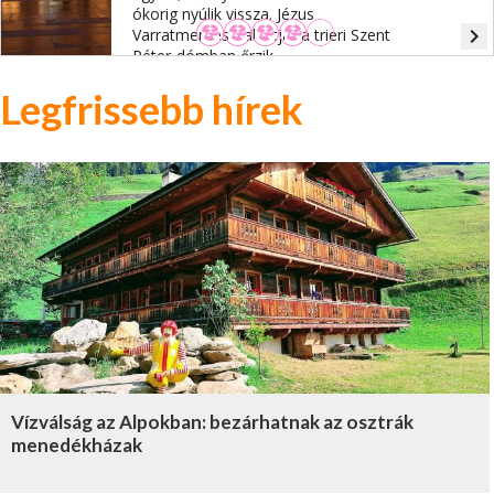
ókorig nyúlik vissza. Jézus
navigate_next
Varratmentes Palástját a trieri Szent
Péter-dómban őrzik.
Legfrissebb hírek
Vízválság az Alpokban: bezárhatnak az osztrák
menedékházak