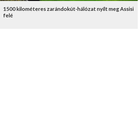
1500 kilométeres zarándokút-hálózat nyílt meg Assisi
felé