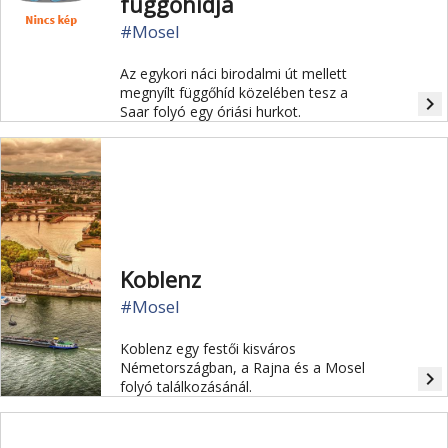
függőhídja
#Mosel
Az egykori náci birodalmi út mellett
megnyílt függőhíd közelében tesz a
navigate_next
Saar folyó egy óriási hurkot.
Koblenz
#Mosel
Koblenz egy festői kisváros
Németországban, a Rajna és a Mosel
navigate_next
folyó találkozásánál.