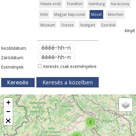
Fekete-erdő
Frankfurt
Hamburg
Karácsony
Köln
Magyar kapcsolat
Mosel
München
Múzeum
Ostsee
Stuttgart
Szurdok
Kinyit
Templom
Toplista
Türingia
Vár és kastély
Világörökség
Zugspitze
Kezdődátum:
Záródátum:
Keresés csak eseményekre
Események:
Keresés a közelben
+
−
2