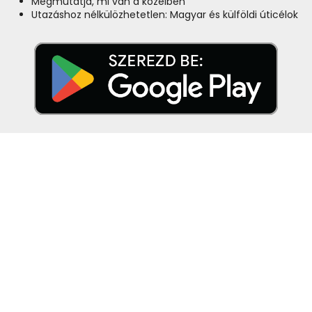
Megmutatja, mi van a közelben
Utazáshoz nélkülözhetetlen: Magyar és külföldi úticélok