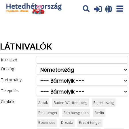
Az oldal sütiket (cookies) használ. További tájékoztatás itt:
Adatvédelmi tájékoztató
Ok
LÁTNIVALÓK
Kulcsszó
Ország
Tartomány
Település
Címkék
Alpok
Baden-Württemberg
Bajorország
Balti-tenger
Berchtesgaden
Berlin
Bodensee
Drezda
Északi-tenger