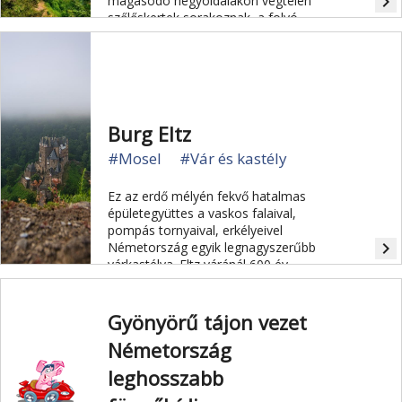
navigate_next
magasodó hegyoldalakon végtelen
szőlőskertek sorakoznak, a folyó
partján pedig bűbájos falvak,
kisvárosok, tele gyönyörű favázas
házakkal.
Burg Eltz
#Mosel
#Vár és kastély
Ez az erdő mélyén fekvő hatalmas
épületegyüttes a vaskos falaival,
pompás tornyaival, erkélyeivel
navigate_next
Németország egyik legnagyszerűbb
várkastélya. Eltz váránál 600 év
építészetével ismerkedhetünk meg,
megtekintése felér egy kisebb
időutazással.
Gyönyörű tájon vezet
Németország
leghosszabb