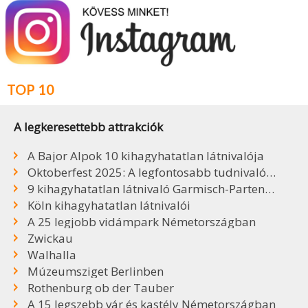
TOP 10
A legkeresettebb attrakciók
A Bajor Alpok 10 kihagyhatatlan látnivalója
Oktoberfest 2025: A legfontosabb tudnivalók, sörök, árak
9 kihagyhatatlan látnivaló Garmisch-Partenkirchenben
Köln kihagyhatatlan látnivalói
A 25 legjobb vidámpark Németországban
Zwickau
Walhalla
Múzeumsziget Berlinben
Rothenburg ob der Tauber
A 15 legszebb vár és kastély Németországban