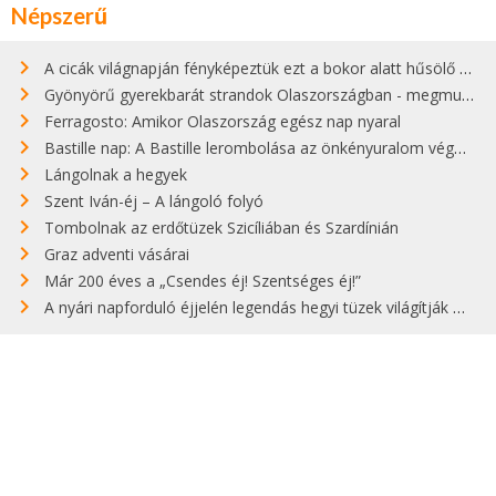
Népszerű
A cicák világnapján fényképeztük ezt a bokor alatt hűsölő cicát Kisorosziban
Gyönyörű gyerekbarát strandok Olaszországban - megmutatjuk a 15 legjobbat
Ferragosto: Amikor Olaszország egész nap nyaral
Bastille nap: A Bastille lerombolása az önkényuralom végét jelentette
Lángolnak a hegyek
Szent Iván-éj – A lángoló folyó
Tombolnak az erdőtüzek Szicíliában és Szardínián
Graz adventi vásárai
Már 200 éves a „Csendes éj! Szentséges éj!”
A nyári napforduló éjjelén legendás hegyi tüzek világítják meg Zugspitzét