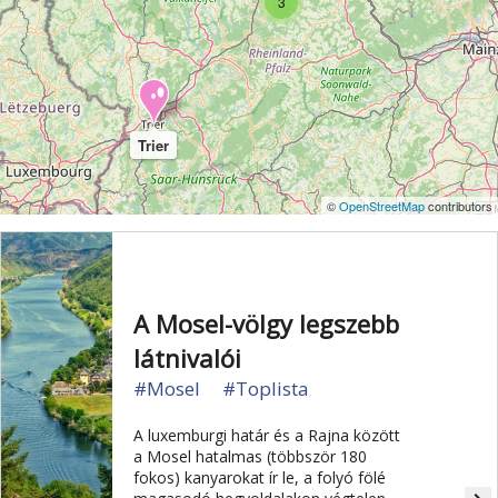
3
Trier
©
OpenStreetMap
contributors
A Mosel-völgy legszebb
látnivalói
#Mosel
#Toplista
A luxemburgi határ és a Rajna között
a Mosel hatalmas (többször 180
fokos) kanyarokat ír le, a folyó fölé