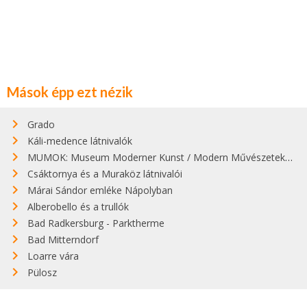
Mások épp ezt nézik
Grado
Káli-medence látnivalók
MUMOK: Museum Moderner Kunst / Modern Művészetek Múzeuma
Csáktornya és a Muraköz látnivalói
Márai Sándor emléke Nápolyban
Alberobello és a trullók
Bad Radkersburg - Parktherme
Bad Mitterndorf
Loarre vára
Pülosz