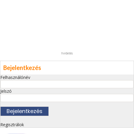
hirdetés
Bejelentkezés
Felhasználónév
Jelszó
Regisztrálok