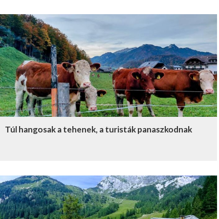
Túl hangosak a tehenek, a turisták panaszkodnak