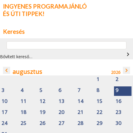
INGYENES PROGRAMAJÁNLÓ
ÉS ÚTI TIPPEK!
Keresés
navigate_next
Bővített kereső…
navigate_before
navigate_next
augusztus
2026
1
2
3
4
5
6
7
8
9
10
11
12
13
14
15
16
17
18
19
20
21
22
23
24
25
26
27
28
29
30