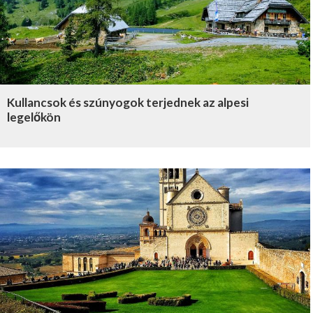
Kullancsok és szúnyogok terjednek az alpesi
legelőkön