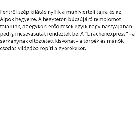
Fentről szép kilátás nyílik a mühlvierteli tájra és az
Alpok hegyeire. A hegytetőn búcsújáró templomot
találunk, az egykori erődítések egyik nagy bástyájában
pedig mesevasutat rendeztek be. A "Drachenexpress" - a
sárkánynak öltöztetett kisvonat - a törpék és manók
csodás világába repíti a gyerekeket.