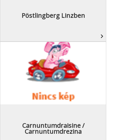
Pöstlingberg Linzben
navigate_next
Carnuntumdraisine /
Carnuntumdrezina