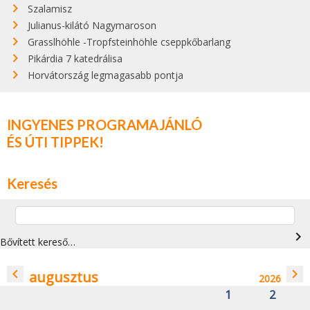
Szalamisz
Julianus-kilátó Nagymaroson
Grasslhöhle -Tropfsteinhöhle cseppkőbarlang
Pikárdia 7 katedrálisa
Horvátország legmagasabb pontja
INGYENES PROGRAMAJÁNLÓ
ÉS ÚTI TIPPEK!
Keresés
navigate_next
Bővített kereső…
navigate_before
navigate_next
augusztus
2026
1
2