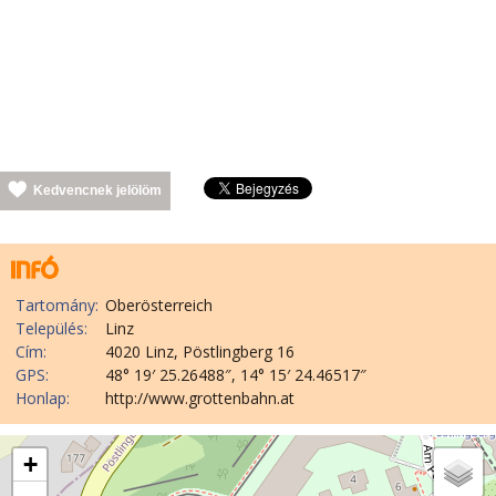
Kedvencnek jelölöm
Tartomány:
Oberösterreich
Település:
Linz
Cím:
4020 Linz, Pöstlingberg 16
GPS:
48° 19′ 25.26488″, 14° 15′ 24.46517″
Honlap:
http://www.grottenbahn.at
+