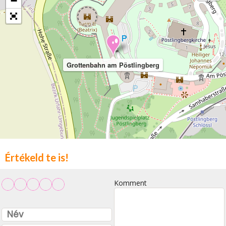
−
Grottenbahn am Pöstlingberg
Értékeld te is!
Komment