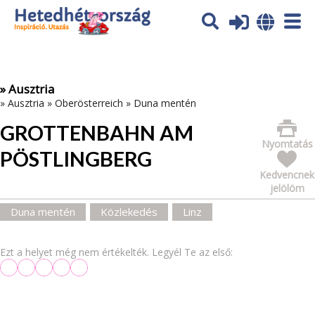
Az oldal sütiket (cookies) használ. További tájékoztatás itt:
Adatvédelmi tájékoztató
Ok
» Ausztria
»
Ausztria
»
Oberösterreich
»
Duna mentén
GROTTENBAHN AM
Nyomtatás
PÖSTLINGBERG
Kedvencnek
jelölöm
Duna mentén
Közlekedés
Linz
Ezt a helyet még nem értékelték. Legyél Te az első: