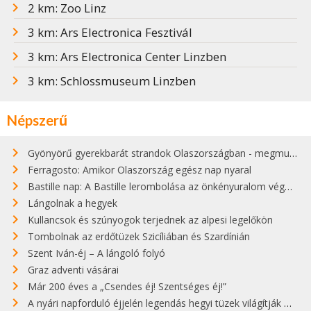
2 km: Zoo Linz
3 km: Ars Electronica Fesztivál
3 km: Ars Electronica Center Linzben
3 km: Schlossmuseum Linzben
Népszerű
Gyönyörű gyerekbarát strandok Olaszországban - megmutatjuk a 15 legjobbat
Ferragosto: Amikor Olaszország egész nap nyaral
Bastille nap: A Bastille lerombolása az önkényuralom végét jelentette
Lángolnak a hegyek
Kullancsok és szúnyogok terjednek az alpesi legelőkön
Tombolnak az erdőtüzek Szicíliában és Szardínián
Szent Iván-éj – A lángoló folyó
Graz adventi vásárai
Már 200 éves a „Csendes éj! Szentséges éj!”
A nyári napforduló éjjelén legendás hegyi tüzek világítják meg Zugspitzét