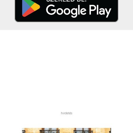
hirdetés