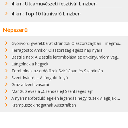
4 km: Utcaművészeti fesztivál Linzben
4 km: Top 10 látnivaló Linzben
Népszerű
Gyönyörű gyerekbarát strandok Olaszországban - megmutatjuk a 15 legjobbat
Ferragosto: Amikor Olaszország egész nap nyaral
Bastille nap: A Bastille lerombolása az önkényuralom végét jelentette
Lángolnak a hegyek
Tombolnak az erdőtüzek Szicíliában és Szardínián
Szent Iván-éj – A lángoló folyó
Graz adventi vásárai
Már 200 éves a „Csendes éj! Szentséges éj!”
A nyári napforduló éjjelén legendás hegyi tüzek világítják meg Zugspitzét
Krampuszok riogatnak Ausztriában