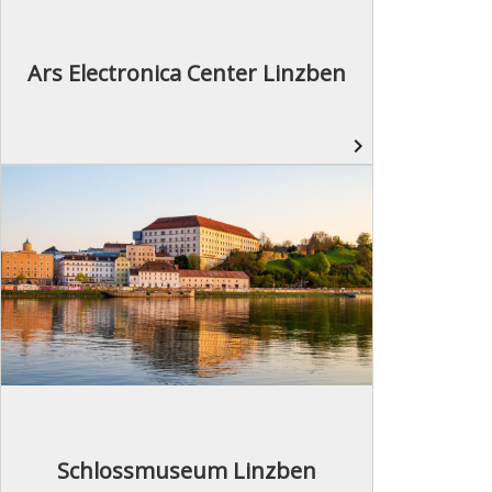
Ars Electronica Center Linzben
navigate_next
Schlossmuseum Linzben