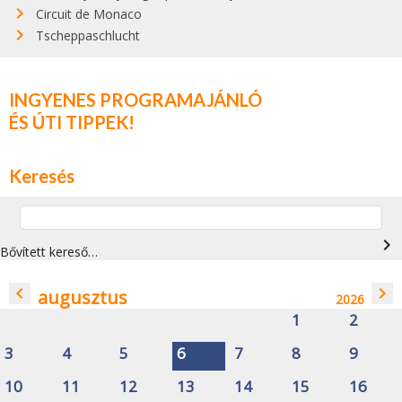
Circuit de Monaco
Tscheppaschlucht
INGYENES PROGRAMAJÁNLÓ
ÉS ÚTI TIPPEK!
Keresés
navigate_next
Bővített kereső…
navigate_before
navigate_next
augusztus
2026
1
2
3
4
5
6
7
8
9
10
11
12
13
14
15
16