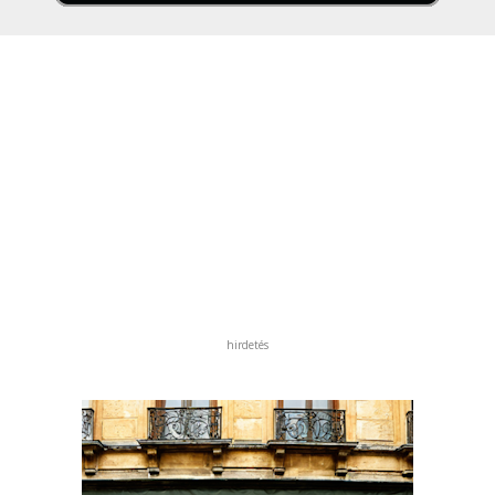
hirdetés