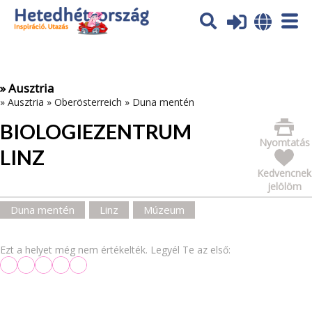
Az oldal sütiket (cookies) használ. További tájékoztatás itt:
Adatvédelmi tájékoztató
Ok
» Ausztria
»
Ausztria
»
Oberösterreich
»
Duna mentén
BIOLOGIEZENTRUM
Nyomtatás
LINZ
Kedvencnek
jelölöm
Duna mentén
Linz
Múzeum
Ezt a helyet még nem értékelték. Legyél Te az első: