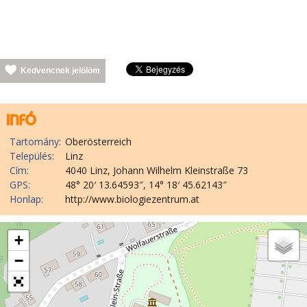
Kedvencnek jelölöm
Tartomány:
Oberösterreich
Település:
Linz
Cím:
4040 Linz, Johann Wilhelm Kleinstraße 73
GPS:
48° 20′ 13.64593″, 14° 18′ 45.62143″
Honlap:
http://www.biologiezentrum.at
+
−