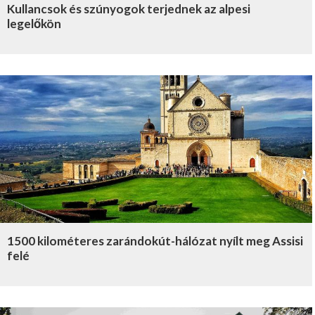
Kullancsok és szúnyogok terjednek az alpesi
legelőkön
1500 kilométeres zarándokút-hálózat nyílt meg Assisi
felé