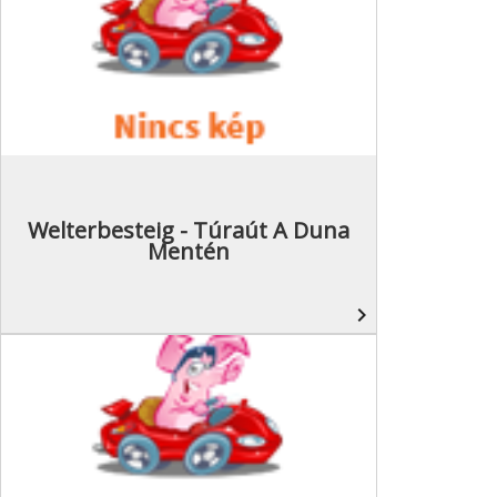
Welterbesteig - Túraút A Duna
Mentén
navigate_next