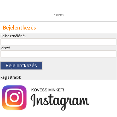
hirdetés
Bejelentkezés
Felhasználónév
Jelszó
Regisztrálok