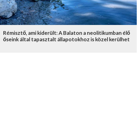
Rémisztő, ami kiderült: A Balaton a neolitikumban élő
őseink által tapasztalt állapotokhoz is közel kerülhet