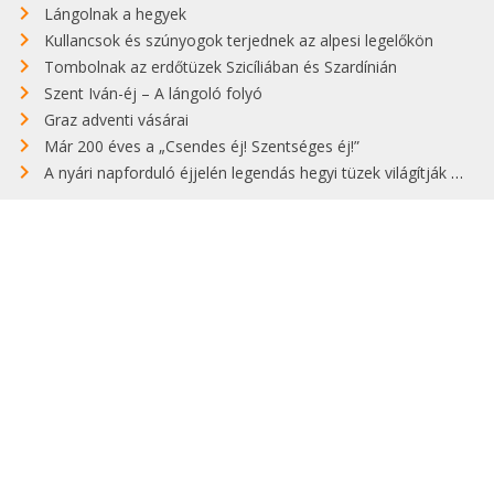
Lángolnak a hegyek
Kullancsok és szúnyogok terjednek az alpesi legelőkön
Tombolnak az erdőtüzek Szicíliában és Szardínián
Szent Iván-éj – A lángoló folyó
Graz adventi vásárai
Már 200 éves a „Csendes éj! Szentséges éj!”
A nyári napforduló éjjelén legendás hegyi tüzek világítják meg Zugspitzét