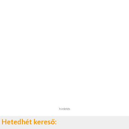
hirdetés
Hetedhét kereső: