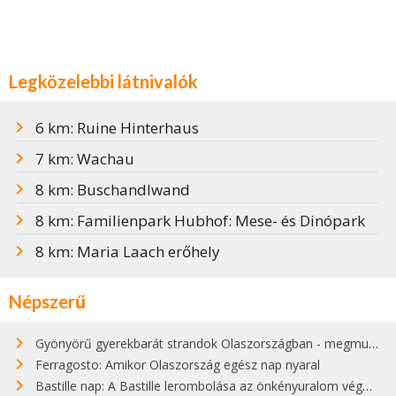
Legközelebbi látnivalók
6 km: Ruine Hinterhaus
7 km: Wachau
8 km: Buschandlwand
8 km: Familienpark Hubhof: Mese- és Dinópark
8 km: Maria Laach erőhely
Népszerű
Gyönyörű gyerekbarát strandok Olaszországban - megmutatjuk a 15 legjobbat
Ferragosto: Amikor Olaszország egész nap nyaral
Bastille nap: A Bastille lerombolása az önkényuralom végét jelentette