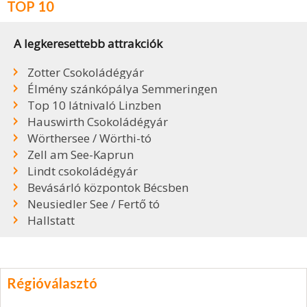
TOP 10
A legkeresettebb attrakciók
Zotter Csokoládégyár
Élmény szánkópálya Semmeringen
Top 10 látnivaló Linzben
Hauswirth Csokoládégyár
Wörthersee / Wörthi-tó
Zell am See-Kaprun
Lindt csokoládégyár
Bevásárló központok Bécsben
Neusiedler See / Fertő tó
Hallstatt
Régióválasztó