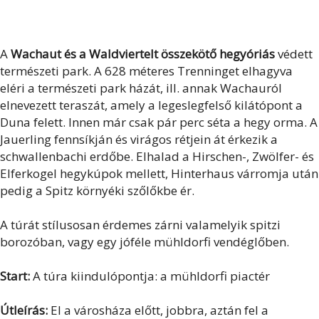
A
Wachaut és a Waldviertelt összekötő hegyóriás
védett
természeti park. A 628 méteres Trenninget elhagyva
eléri a természeti park házát, ill. annak Wachauról
elnevezett teraszát, amely a legeslegfelső kilátópont a
Duna felett. Innen már csak pár perc séta a hegy orma. A
Jauerling fennsíkján és virágos rétjein át érkezik a
schwallenbachi erdőbe. Elhalad a Hirschen-, Zwölfer- és
Elferkogel hegykúpok mellett, Hinterhaus várromja után
pedig a Spitz környéki szőlőkbe ér.
A túrát stílusosan érdemes zárni valamelyik spitzi
borozóban, vagy egy jóféle mühldorfi vendéglőben.
Start:
A túra kiindulópontja: a mühldorfi piactér
Útleírás:
El a városháza előtt, jobbra, aztán fel a