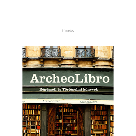
hirdetés