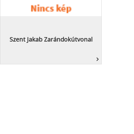
Szent Jakab Zarándokútvonal
navigate_next