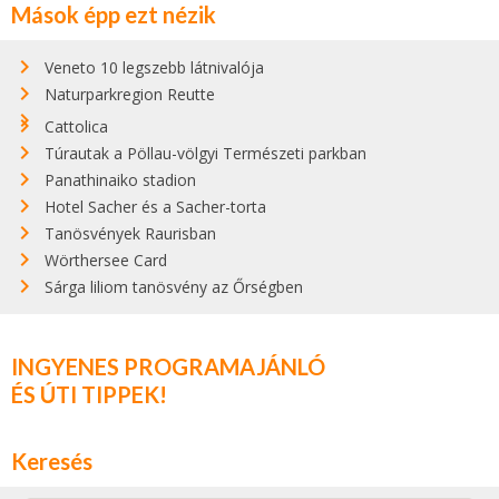
Mások épp ezt nézik
Veneto 10 legszebb látnivalója
Naturparkregion Reutte
Cattolica
Túrautak a Pöllau-völgyi Természeti parkban
Panathinaiko stadion
Hotel Sacher és a Sacher-torta
Tanösvények Raurisban
Wörthersee Card
Sárga liliom tanösvény az Őrségben
INGYENES PROGRAMAJÁNLÓ
ÉS ÚTI TIPPEK!
Keresés