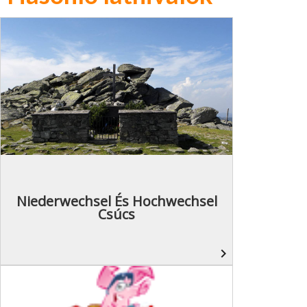
Niederwechsel És Hochwechsel
Csúcs
navigate_next