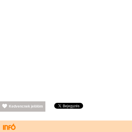
Kedvencnek jelölöm