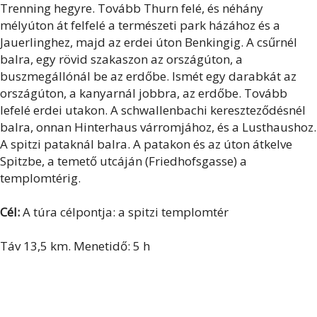
Trenning hegyre. Tovább Thurn felé, és néhány
mélyúton át felfelé a természeti park házához és a
Jauerlinghez, majd az erdei úton Benkingig. A csűrnél
balra, egy rövid szakaszon az országúton, a
buszmegállónál be az erdőbe. Ismét egy darabkát az
országúton, a kanyarnál jobbra, az erdőbe. Tovább
lefelé erdei utakon. A schwallenbachi kereszteződésnél
balra, onnan Hinterhaus várromjához, és a Lusthaushoz.
A spitzi pataknál balra. A patakon és az úton átkelve
Spitzbe, a temető utcáján (Friedhofsgasse) a
templomtérig.
Cél:
A túra célpontja: a spitzi templomtér
Táv 13,5 km. Menetidő: 5 h