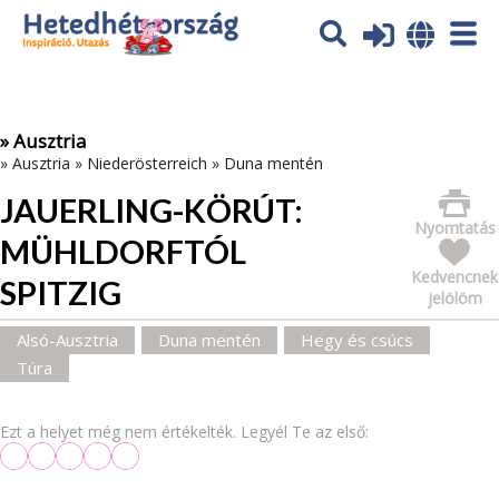
Az oldal sütiket (cookies) használ. További tájékoztatás itt:
Adatvédelmi tájékoztató
Ok
» Ausztria
»
Ausztria
»
Niederösterreich
»
Duna mentén
JAUERLING-KÖRÚT:
Nyomtatás
MÜHLDORFTÓL
Kedvencnek
SPITZIG
jelölöm
Alsó-Ausztria
Duna mentén
Hegy és csúcs
Túra
Ezt a helyet még nem értékelték. Legyél Te az első: