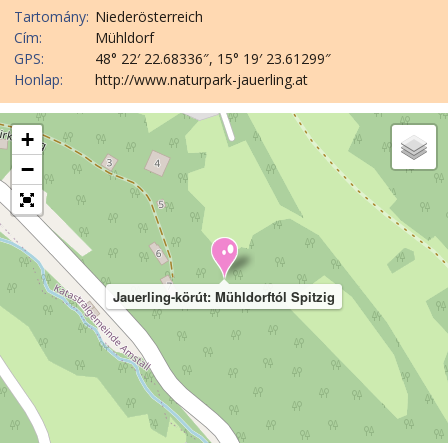
Tartomány:
Niederösterreich
Cím:
Mühldorf
GPS:
48° 22′ 22.68336″, 15° 19′ 23.61299″
Honlap:
http://www.naturpark-jauerling.at
+
−
Jauerling-körút: Mühldorftól Spitzig