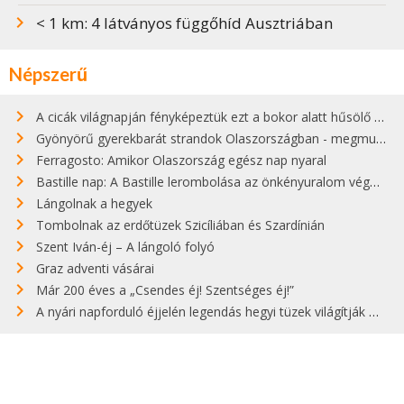
< 1 km: 4 látványos függőhíd Ausztriában
Népszerű
A cicák világnapján fényképeztük ezt a bokor alatt hűsölő cicát Kisorosziban
Gyönyörű gyerekbarát strandok Olaszországban - megmutatjuk a 15 legjobbat
Ferragosto: Amikor Olaszország egész nap nyaral
Bastille nap: A Bastille lerombolása az önkényuralom végét jelentette
Lángolnak a hegyek
Tombolnak az erdőtüzek Szicíliában és Szardínián
Szent Iván-éj – A lángoló folyó
Graz adventi vásárai
Már 200 éves a „Csendes éj! Szentséges éj!”
A nyári napforduló éjjelén legendás hegyi tüzek világítják meg Zugspitzét