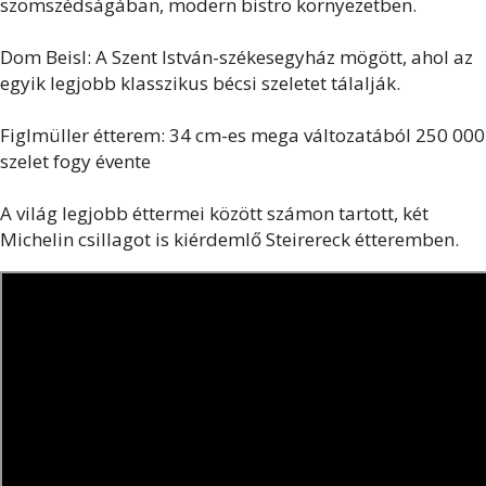
szomszédságában, modern bistro környezetben.
Dom Beisl: A Szent István-székesegyház mögött, ahol az
egyik legjobb klasszikus bécsi szeletet tálalják.
Figlmüller étterem: 34 cm-es mega változatából 250 000
szelet fogy évente
A világ legjobb éttermei között számon tartott, két
Michelin csillagot is kiérdemlő Steirereck étteremben.