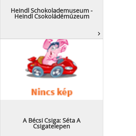
Heindl Schokolademuseum -
Heindl Csokoládémúzeum
navigate_next
A Bécsi Csiga: Séta A
Csigatelepen