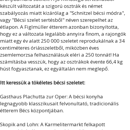
készült változatát a szigorú osztrák és német
szabályozás miatt kizárólag a "Schnitzel bécsi módra",
vagy "Bécsi szelet sertésből" néven szerepelhet az
étlapon. A Figlmüller étterem azonban bizonyította,
hogy ez a változata legalább annyira finom, a rajongók
miatt egy év alatt 250 000 szeletet reprodukálnak a 34
centiméteres óriásszeletből, miközben éves
zsemlemorzsa felhasználásuk eléri a 250 tonnát! Ha
számításba vesszük, hogy az osztrákok évente 66,4 kg
húst fogyasztanak, ez egyáltalán nem meglepő.
Itt keressük a tökéletes bécsi szeletet:
Gasthaus Plachutta zur Oper: A bécsi konyha
legnagyobb klasszikusait felvonultató, tradicionális
étterem Bécs központjában.
Skopik and Lohn: A Karmelitermarkt felkapott