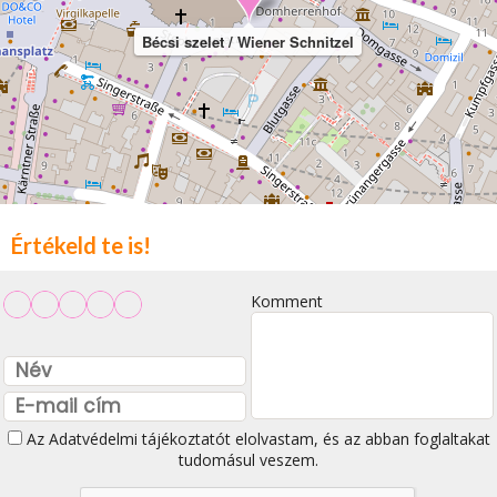
Bécsi szelet / Wiener Schnitzel
Értékeld te is!
Komment
Az
Adatvédelmi tájékoztatót
elolvastam, és az abban foglaltakat
tudomásul veszem.