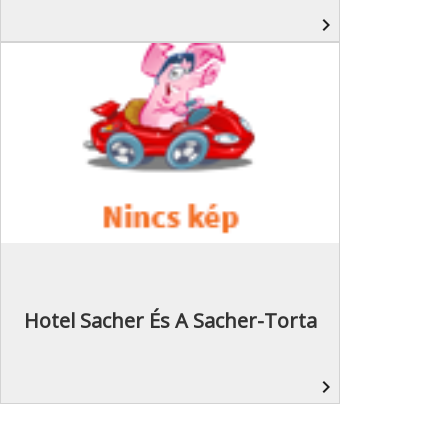
navigate_next
Hotel Sacher És A Sacher-Torta
navigate_next