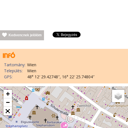
Kedvencnek jelölöm
Tartomány:
Wien
Település:
Wien
GPS:
48° 12′ 29.42748″, 16° 22′ 25.74804″
+
−