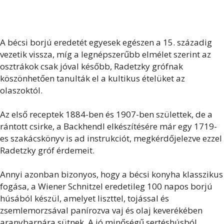
A bécsi borjú eredetét egyesek egészen a 15. századig
vezetik vissza, míg a legnépszerűbb elmélet szerint az
osztrákok csak jóval később, Radetzky grófnak
köszönhetően tanulták el a kultikus ételüket az
olaszoktól.
Az első receptek 1884-ben és 1907-ben születtek, de a
rántott csirke, a Backhendl elkészítésére már egy 1719-
es szakácskönyv is ad instrukciót, megkérdőjelezve ezzel
Radetzky gróf érdemeit.
Annyi azonban bizonyos, hogy a bécsi konyha klasszikus
fogása, a Wiener Schnitzel eredetileg 100 napos borjú
húsából készül, amelyet liszttel, tojással és
zsemlemorzsával panírozva vaj és olaj keverékében
aranybarnára sütnek. A jó minőségű sertéshúsból