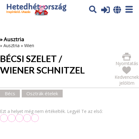
Az oldal sütiket (cookies) használ. További tájékoztatás itt:
Adatvédelmi tájékoztató
Ok
» Ausztria
»
Ausztria
»
Wien
BÉCSI SZELET /
Nyomtatás
WIENER SCHNITZEL
Kedvencnek
jelölöm
Bécs
Osztrák ételek
Ezt a helyet még nem értékelték. Legyél Te az első: