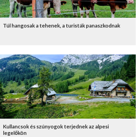
Túl hangosak a tehenek, a turisták panaszkodnak
Kullancsok és szúnyogok terjednek az alpesi
legelőkön