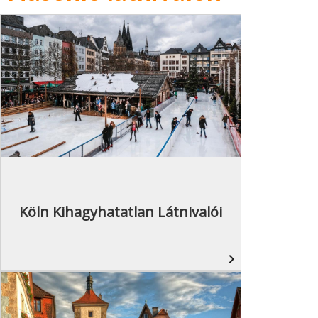
Köln Kihagyhatatlan Látnivalói
navigate_next