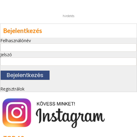
hirdetés
Bejelentkezés
Felhasználónév
Jelszó
Regisztrálok