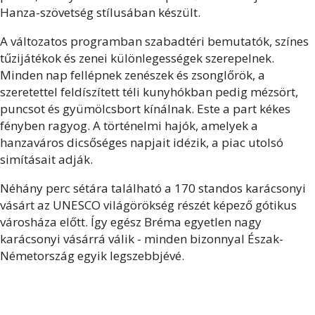
Hanza-szövetség stílusában készült.
A változatos programban szabadtéri bemutatók, színes
tűzijátékok és zenei különlegességek szerepelnek.
Minden nap fellépnek zenészek és zsonglőrök, a
szeretettel feldíszített téli kunyhókban pedig mézsört,
puncsot és gyümölcsbort kínálnak. Este a part kékes
fényben ragyog. A történelmi hajók, amelyek a
hanzaváros dicsőséges napjait idézik, a piac utolsó
simításait adják.
Néhány perc sétára található a 170 standos karácsonyi
vásárt az UNESCO világörökség részét képező gótikus
városháza előtt. Így egész Bréma egyetlen nagy
karácsonyi vásárrá válik - minden bizonnyal Észak-
Németország egyik legszebbjévé.