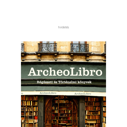
hirdetés