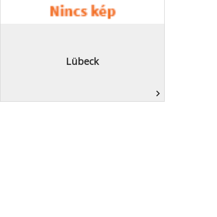
Lübeck
navigate_next