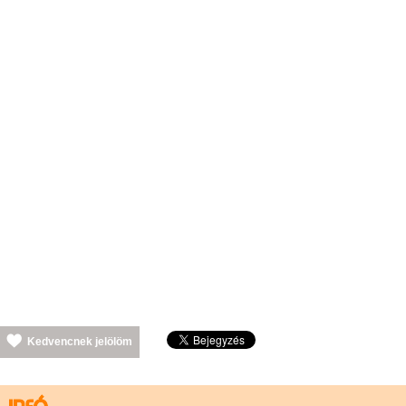
Kedvencnek jelölöm