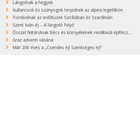
Lángolnak a hegyek
Kullancsok és szúnyogok terjednek az alpesi legelőkön
Tombolnak az erdőtüzek Szicíliában és Szardínián
Szent Iván-éj – A lángoló folyó
Ősszel feltárulnak Bécs és környékének rendkívüli építészeti kincsei
Graz adventi vásárai
Már 200 éves a „Csendes éj! Szentséges éj!”