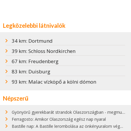
Legközelebbi látnivalók
34 km: Dortmund
39 km: Schloss Nordkirchen
67 km: Freudenberg
83 km: Duisburg
93 km: Malac vízköpő a kölni dómon
Népszerű
Gyönyörű gyerekbarát strandok Olaszországban - megmutatjuk a 15 legjobbat
Ferragosto: Amikor Olaszország egész nap nyaral
Bastille nap: A Bastille lerombolása az önkényuralom végét jelentette