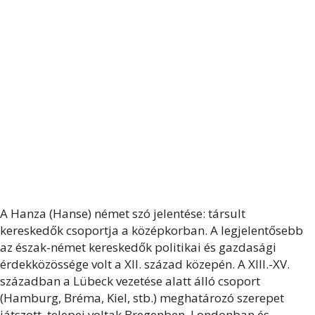
A Hanza (Hanse) német szó jelentése: társult
kereskedők csoportja a középkorban. A legjelentősebb
az észak-német kereskedők politikai és gazdasági
érdekközössége volt a XII. század közepén. A XIII.-XV.
században a Lübeck vezetése alatt álló csoport
(Hamburg, Bréma, Kiel, stb.) meghatározó szerepet
játszott, telepei voltak Bregenben, Londonban és