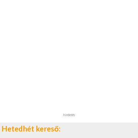
hirdetés
Hetedhét kereső: