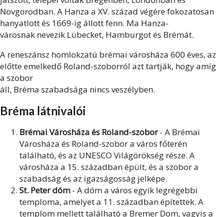
Novgorodban. A Hanza a XV. század végére fokozatosan
hanyatlott és 1669-ig állott fenn. Ma Hanza-
városnak nevezik Lübecket, Hamburgot és Brémát.
A reneszánsz homlokzatú brémai városháza 600 éves, az
előtte emelkedő Roland-szoborról azt tartják, hogy amíg
a szobor
áll, Bréma szabadsága nincs veszélyben.
Bréma látnivalói
Brémai Városháza és Roland-szobor
- A Brémai
Városháza és Roland-szobor a város főterén
található, és az UNESCO Világörökség része. A
városháza a 15. században épült, és a szobor a
szabadság és az igazságosság jelképe.
St. Peter dóm
- A dóm a város egyik legrégebbi
temploma, amelyet a 11. században építettek. A
templom mellett található a Bremer Dom, vagyis a