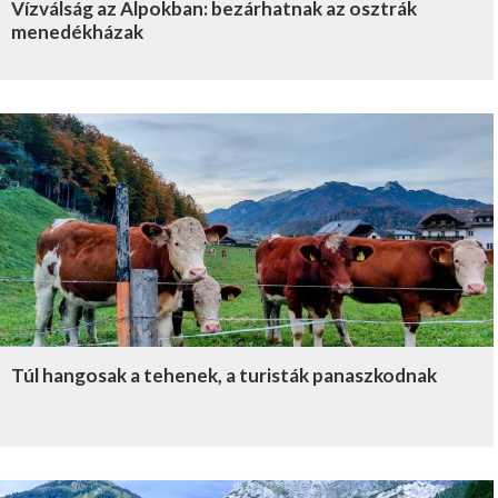
Vízválság az Alpokban: bezárhatnak az osztrák
menedékházak
Túl hangosak a tehenek, a turisták panaszkodnak