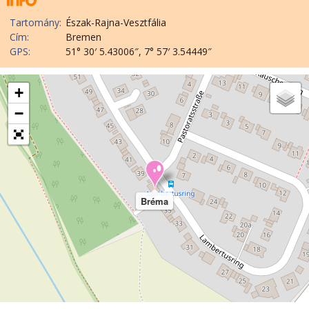
Tartomány:
Észak-Rajna-Vesztfália
Cím:
Bremen
GPS:
51° 30′ 5.43006″, 7° 57′ 3.54449″
+
−
Bréma