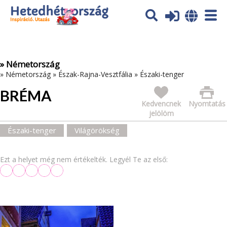
Az oldal sütiket (cookies) használ. További tájékoztatás itt:
Adatvédelmi tájékoztató
Ok
» Németország
»
Németország
»
Észak-Rajna-Vesztfália
»
Északi-tenger
BRÉMA
Kedvencnek
Nyomtatás
jelölöm
Északi-tenger
Világörökség
Ezt a helyet még nem értékelték. Legyél Te az első: