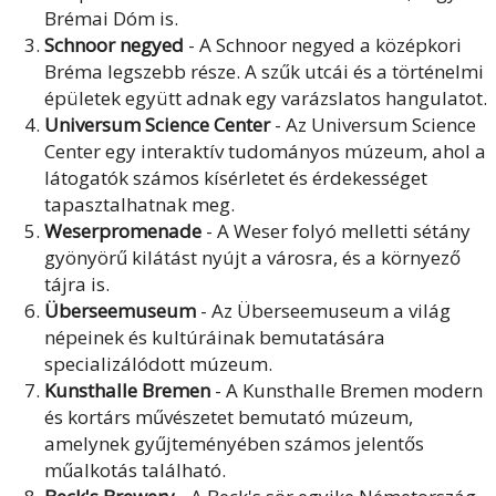
Brémai Dóm is.
Schnoor negyed
- A Schnoor negyed a középkori
Bréma legszebb része. A szűk utcái és a történelmi
épületek együtt adnak egy varázslatos hangulatot.
Universum Science Center
- Az Universum Science
Center egy interaktív tudományos múzeum, ahol a
látogatók számos kísérletet és érdekességet
tapasztalhatnak meg.
Weserpromenade
- A Weser folyó melletti sétány
gyönyörű kilátást nyújt a városra, és a környező
tájra is.
Überseemuseum
- Az Überseemuseum a világ
népeinek és kultúráinak bemutatására
specializálódott múzeum.
Kunsthalle Bremen
- A Kunsthalle Bremen modern
és kortárs művészetet bemutató múzeum,
amelynek gyűjteményében számos jelentős
műalkotás található.