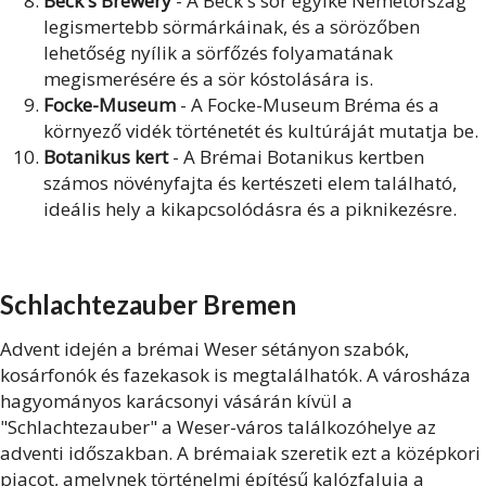
Beck's Brewery
- A Beck's sör egyike Németország
legismertebb sörmárkáinak, és a sörözőben
lehetőség nyílik a sörfőzés folyamatának
megismerésére és a sör kóstolására is.
Focke-Museum
- A Focke-Museum Bréma és a
környező vidék történetét és kultúráját mutatja be.
Botanikus kert
- A Brémai Botanikus kertben
számos növényfajta és kertészeti elem található,
ideális hely a kikapcsolódásra és a piknikezésre.
Schlachtezauber Bremen
Advent idején a brémai Weser sétányon szabók,
kosárfonók és fazekasok is megtalálhatók. A városháza
hagyományos karácsonyi vásárán kívül a
"Schlachtezauber" a Weser-város találkozóhelye az
adventi időszakban. A brémaiak szeretik ezt a középkori
piacot, amelynek történelmi építésű kalózfaluja a