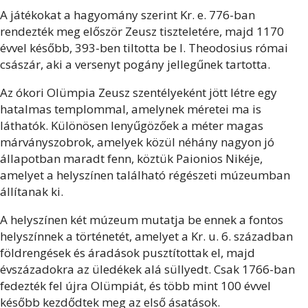
A játékokat a hagyomány szerint Kr. e. 776-ban
rendezték meg először Zeusz tiszteletére, majd 1170
évvel később, 393-ben tiltotta be I. Theodosius római
császár, aki a versenyt pogány jellegűnek tartotta.
Az ókori Olümpia Zeusz szentélyeként jött létre egy
hatalmas templommal, amelynek méretei ma is
láthatók. Különösen lenyűgözőek a méter magas
márványszobrok, amelyek közül néhány nagyon jó
állapotban maradt fenn, köztük Paionios Nikéje,
amelyet a helyszínen található régészeti múzeumban
állítanak ki.
A helyszínen két múzeum mutatja be ennek a fontos
helyszínnek a történetét, amelyet a Kr. u. 6. században
földrengések és áradások pusztítottak el, majd
évszázadokra az üledékek alá süllyedt. Csak 1766-ban
fedezték fel újra Olümpiát, és több mint 100 évvel
később kezdődtek meg az első ásatások.