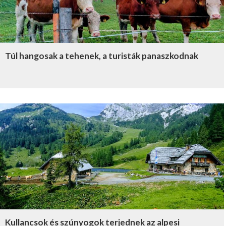
Túl hangosak a tehenek, a turisták panaszkodnak
Kullancsok és szúnyogok terjednek az alpesi