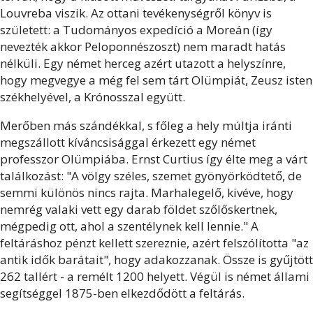
Louvreba viszik. Az ottani tevékenységről könyv is
született: a Tudományos expedíció a Moreán (így
nevezték akkor Peloponnészoszt) nem maradt hatás
nélküli. Egy német herceg azért utazott a helyszínre,
hogy megvegye a még fel sem tárt Olümpiát, Zeusz isten
székhelyével, a Krónosszal együtt.
Merőben más szándékkal, s főleg a hely múltja iránti
megszállott kíváncsisággal érkezett egy német
professzor Olümpiába. Ernst Curtius így élte meg a várt
találkozást: "A völgy széles, szemet gyönyörködtető, de
semmi különös nincs rajta. Marhalegelő, kivéve, hogy
nemrég valaki vett egy darab földet szőlőskertnek,
mégpedig ott, ahol a szentélynek kell lennie." A
feltáráshoz pénzt kellett szereznie, azért felszólította "az
antik idők barátait", hogy adakozzanak. Össze is gyűjtött
262 tallért - a remélt 1200 helyett. Végül is német állami
segítséggel 1875-ben elkezdődött a feltárás.