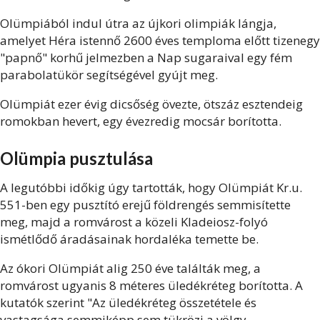
Olümpiából indul útra az újkori olimpiák lángja,
amelyet Héra istennő 2600 éves temploma előtt tizenegy
"papnő" korhű jelmezben a Nap sugaraival egy fém
parabolatükör segítségével gyújt meg.
Olümpiát ezer évig dicsőség övezte, ötszáz esztendeig
romokban hevert, egy évezredig mocsár borította.
Olümpia pusztulása
A legutóbbi időkig úgy tartották, hogy Olümpiát Kr.u.
551-ben egy pusztító erejű földrengés semmisítette
meg, majd a romvárost a közeli Kladeiosz-folyó
ismétlődő áradásainak hordaléka temette be.
Az ókori Olümpiát alig 250 éve találták meg, a
romvárost ugyanis 8 méteres üledékréteg borította. A
kutatók szerint "Az üledékréteg összetétele és
vastagsága semmiképp sem tükrözi a völgy