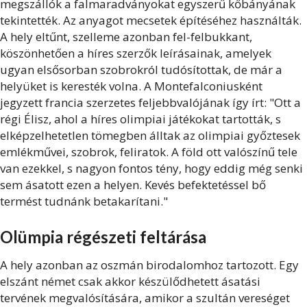
megszállók a falmaradványokat egyszerű kőbányának
tekintették. Az anyagot mecsetek építéséhez használták.
A hely eltűnt, szelleme azonban fel-felbukkant,
köszönhetően a híres szerzők leírásainak, amelyek
ugyan elsősorban szobrokról tudósítottak, de már a
helyüket is keresték volna. A Montefalconiusként
jegyzett francia szerzetes feljebbvalójának így írt: "Ott a
régi Élisz, ahol a híres olimpiai játékokat tartották, s
elképzelhetetlen tömegben álltak az olimpiai győztesek
emlékművei, szobrok, feliratok. A föld ott valószínű tele
van ezekkel, s nagyon fontos tény, hogy eddig még senki
sem ásatott ezen a helyen. Kevés befektetéssel bő
termést tudnánk betakarítani."
Olümpia régészeti feltárása
A hely azonban az oszmán birodalomhoz tartozott. Egy
elszánt német csak akkor készülődhetett ásatási
tervének megvalósítására, amikor a szultán vereséget