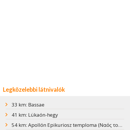
Legközelebbi látnivalók
33 km: Bassae
41 km: Lükaón-hegy
54 km: Apollón Epikuriosz temploma (Ναός του Επικουρίου Απόλλωνα)