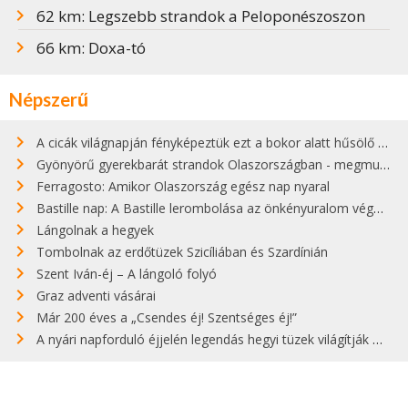
62 km: Legszebb strandok a Peloponészoszon
66 km: Doxa-tó
Népszerű
A cicák világnapján fényképeztük ezt a bokor alatt hűsölő cicát Kisorosziban
Gyönyörű gyerekbarát strandok Olaszországban - megmutatjuk a 15 legjobbat
Ferragosto: Amikor Olaszország egész nap nyaral
Bastille nap: A Bastille lerombolása az önkényuralom végét jelentette
Lángolnak a hegyek
Tombolnak az erdőtüzek Szicíliában és Szardínián
Szent Iván-éj – A lángoló folyó
Graz adventi vásárai
Már 200 éves a „Csendes éj! Szentséges éj!”
A nyári napforduló éjjelén legendás hegyi tüzek világítják meg Zugspitzét