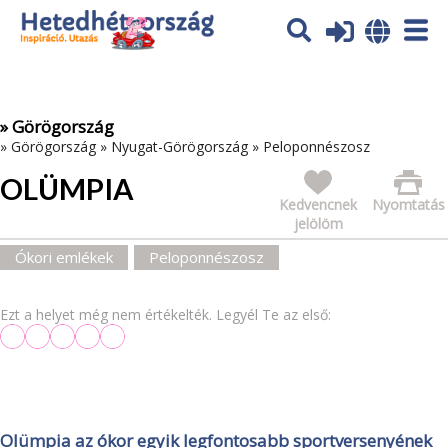
Az oldal sütiket (cookies) használ. További tájékoztatás itt:
Adatvédelmi tájékoztató
Ok
» Görögország
»
Görögország
»
Nyugat-Görögország
»
Peloponnészosz
OLÜMPIA
Kedvencnek
Nyomtatás
jelölöm
Ókori emlékek
Peloponnészosz
Ezt a helyet még nem értékelték. Legyél Te az első:
Olümpia az ókor egyik legfontosabb sportversenyének