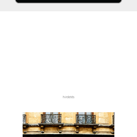
hirdetés