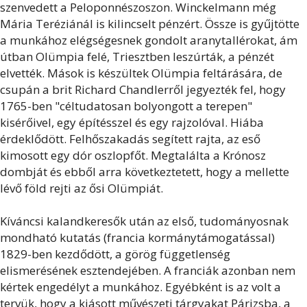
szenvedett a Peloponnészoszon. Winckelmann még
Mária Teréziánál is kilincselt pénzért. Össze is gyűjtötte
a munkához elégségesnek gondolt aranytallérokat, ám
útban Olümpia felé, Triesztben leszúrták, a pénzét
elvették. Mások is készültek Olümpia feltárására, de
csupán a brit Richard Chandlerről jegyezték fel, hogy
1765-ben "céltudatosan bolyongott a terepen"
kisérőivel, egy építésszel és egy rajzolóval. Hiába
érdeklődött. Felhőszakadás segített rajta, az eső
kimosott egy dór oszlopfőt. Megtalálta a Krónosz
dombját és ebből arra következtetett, hogy a mellette
lévő föld rejti az ősi Olümpiát.
Kíváncsi kalandkeresők után az első, tudományosnak
mondható kutatás (francia kormánytámogatással)
1829-ben kezdődött, a görög függetlenség
elismerésének esztendejében. A franciák azonban nem
kértek engedélyt a munkához. Egyébként is az volt a
tervük, hogy a kiásott művészeti tárgyakat Párizsba, a