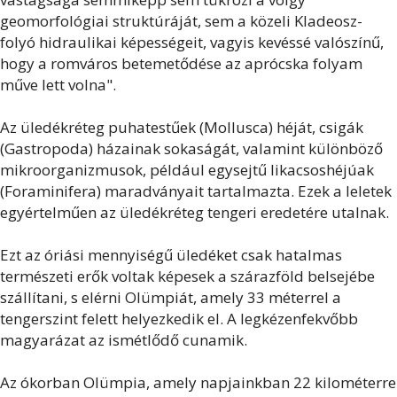
geomorfológiai struktúráját, sem a közeli Kladeosz-
folyó hidraulikai képességeit, vagyis kevéssé valószínű,
hogy a romváros betemetődése az aprócska folyam
műve lett volna".
Az üledékréteg puhatestűek (Mollusca) héját, csigák
(Gastropoda) házainak sokaságát, valamint különböző
mikroorganizmusok, például egysejtű likacsoshéjúak
(Foraminifera) maradványait tartalmazta. Ezek a leletek
egyértelműen az üledékréteg tengeri eredetére utalnak.
Ezt az óriási mennyiségű üledéket csak hatalmas
természeti erők voltak képesek a szárazföld belsejébe
szállítani, s elérni Olümpiát, amely 33 méterrel a
tengerszint felett helyezkedik el. A legkézenfekvőbb
magyarázat az ismétlődő cunamik.
Az ókorban Olümpia, amely napjainkban 22 kilométerre