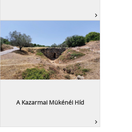
navigate_next
A Kazarmai Mükénéi Híd
navigate_next