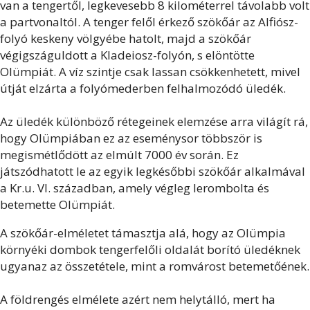
van a tengertől, legkevesebb 8 kilométerrel távolabb volt
a partvonaltól. A tenger felől érkező szökőár az Alfiósz-
folyó keskeny völgyébe hatolt, majd a szökőár
végigszáguldott a Kladeiosz-folyón, s elöntötte
Olümpiát. A víz szintje csak lassan csökkenhetett, mivel
útját elzárta a folyómederben felhalmozódó üledék.
Az üledék különböző rétegeinek elemzése arra világít rá,
hogy Olümpiában ez az eseménysor többször is
megismétlődött az elmúlt 7000 év során. Ez
játszódhatott le az egyik legkésőbbi szökőár alkalmával
a Kr.u. VI. században, amely végleg lerombolta és
betemette Olümpiát.
A szökőár-elméletet támasztja alá, hogy az Olümpia
környéki dombok tengerfelőli oldalát borító üledéknek
ugyanaz az összetétele, mint a romvárost betemetőének.
A földrengés elmélete azért nem helytálló, mert ha