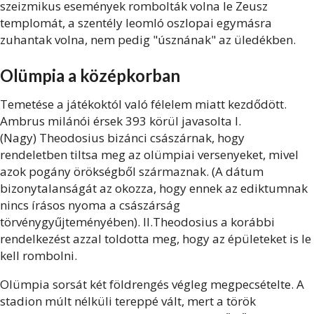
szeizmikus események rombolták volna le Zeusz
templomát, a szentély leomló oszlopai egymásra
zuhantak volna, nem pedig "úsznának" az üledékben.
Olümpia a középkorban
Temetése a játékoktól való félelem miatt kezdődött.
Ambrus milánói érsek 393 körül javasolta I.
(Nagy) Theodosius bizánci császárnak, hogy
rendeletben tiltsa meg az olümpiai versenyeket, mivel
azok pogány örökségből származnak. (A dátum
bizonytalanságát az okozza, hogy ennek az ediktumnak
nincs írásos nyoma a császárság
törvénygyűjteményében). II.Theodosius a korábbi
rendelkezést azzal toldotta meg, hogy az épületeket is le
kell rombolni.
Olümpia sorsát két földrengés végleg megpecsételte. A
stadion múlt nélküli tereppé vált, mert a török