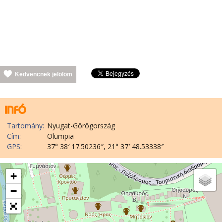
Kedvencnek jelölöm
Tartomány:
Nyugat-Görögország
Cím:
Olümpia
GPS:
37° 38′ 17.50236″, 21° 37′ 48.53338″
+
−