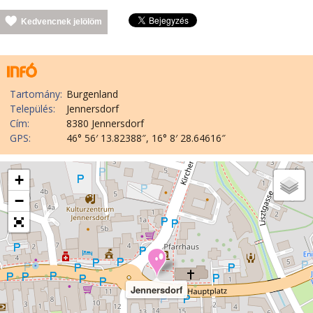
Kedvencnek jelölöm
Tartomány:
Burgenland
Település:
Jennersdorf
Cím:
8380 Jennersdorf
GPS:
46° 56′ 13.82388″, 16° 8′ 28.64616″
+
−
Jennersdorf