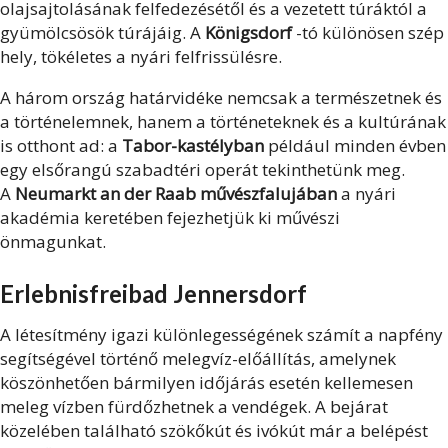
olajsajtolásának felfedezésétől és a vezetett túráktól a
gyümölcsösök túrájáig. A
Königsdorf
-tó különösen szép
hely, tökéletes a nyári felfrissülésre.
A három ország határvidéke nemcsak a természetnek és
a történelemnek, hanem a történeteknek és a kultúrának
is otthont ad: a
Tabor-kastélyban
például minden évben
egy elsőrangú szabadtéri operát tekinthetünk meg.
A
Neumarkt an der Raab művészfalujában
a nyári
akadémia keretében fejezhetjük ki művészi
önmagunkat.
Erlebnisfreibad Jennersdorf
A létesítmény igazi különlegességének számít a napfény
segítségével történő melegvíz-előállítás, amelynek
köszönhetően bármilyen időjárás esetén kellemesen
meleg vízben fürdőzhetnek a vendégek. A bejárat
közelében található szökőkút és ivókút már a belépést