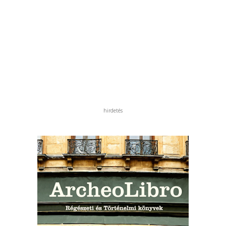
hirdetés