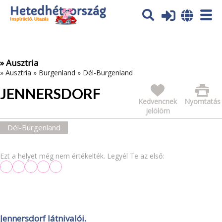
Az oldal sütiket (cookies) használ. További tájékoztatás itt:
Adatvédelmi tájékoztató
Ok
» Ausztria
»
Ausztria
»
Burgenland
»
Dél-Burgenland
JENNERSDORF
Kedvencnek
Nyomtatás
jelölöm
Dél-Burgenland
Ezt a helyet még nem értékelték. Legyél Te az első:
Jennersdorf látnivalói.