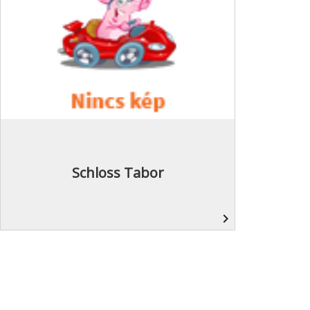
Schloss Tabor
navigate_next