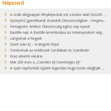
Népszerű
A cicák világnapján fényképeztük ezt a bokor alatt hűsölő cicát Kisorosziban
Gyönyörű gyerekbarát strandok Olaszországban - megmutatjuk a 15 legjobbat
Ferragosto: Amikor Olaszország egész nap nyaral
Bastille nap: A Bastille lerombolása az önkényuralom végét jelentette
Lángolnak a hegyek
Szent Iván-éj – A lángoló folyó
Tombolnak az erdőtüzek Szicíliában és Szardínián
Graz adventi vásárai
Már 200 éves a „Csendes éj! Szentséges éj!”
A nyári napforduló éjjelén legendás hegyi tüzek világítják meg Zugspitzét