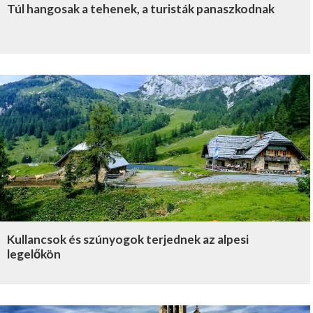
Túl hangosak a tehenek, a turisták panaszkodnak
Kullancsok és szúnyogok terjednek az alpesi
legelőkön