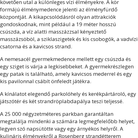
követően utal a különleges vízi élményekre. A kör
formájú élménymedence jelenti az élményfürdő
központját. A kikapcsolódásról olyan attrakciók
gondoskodnak, mint például a 19 méter hosszú
csúszda, a víz alatti masszázzsal kényeztető
masszázsöböl, a sziklaszigetek és kis csobogók, a vadvízi
csatorna és a kavicsos strand.
A nemesacél gyermekmedence mellett egy csúszda és
egy sziget is várja a legkisebbeket. A gyermekrészlegen
egy patak is található, amely kavicsos mederrel és egy
kis pavilonnal csábít önfeledt játékra.
A kínálatot elegendő parkolóhely és kerékpártároló, egy
játszótér és két strandröplabdapálya teszi teljessé.
A 25 000 négyzetméteres parkban garantáltan
megtalálja mindenki a számára legmegfelelőbb helyet,
legyen szó napsütötte vagy egy árnyékos helyről. A
kulináris élményekről a Rosenberg strandétterem