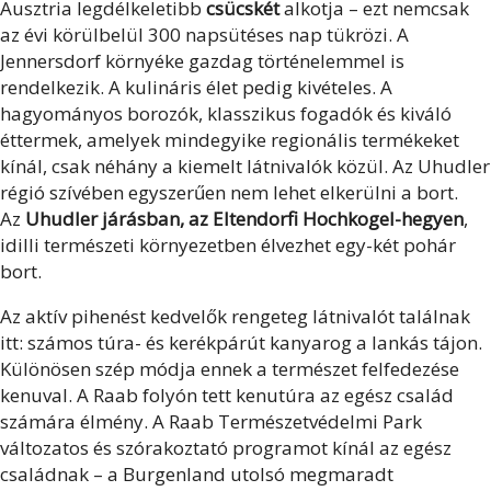
Ausztria legdélkeletibb
csücskét
alkotja – ezt nemcsak
az évi körülbelül 300 napsütéses nap tükrözi. A
Jennersdorf környéke gazdag történelemmel is
rendelkezik. A kulináris élet pedig kivételes. A
hagyományos borozók, klasszikus fogadók és kiváló
éttermek, amelyek mindegyike regionális termékeket
kínál, csak néhány a kiemelt látnivalók közül. Az Uhudler
régió szívében egyszerűen nem lehet elkerülni a bort.
Az
Uhudler járásban, az Eltendorfi Hochkogel-hegyen
,
idilli természeti környezetben élvezhet egy-két pohár
bort.
Az aktív pihenést kedvelők rengeteg látnivalót találnak
itt: számos túra- és kerékpárút kanyarog a lankás tájon.
Különösen szép módja ennek a természet felfedezése
kenuval. A Raab folyón tett kenutúra az egész család
számára élmény. A Raab Természetvédelmi Park
változatos és szórakoztató programot kínál az egész
családnak – a Burgenland utolsó megmaradt