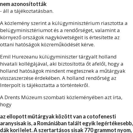
nem azonosították
- áll a tájékoztatásban.
A közlemény szerint a külügyminisztérium riasztotta a
belügyminisztériumot és a rendőrséget, valamint a
környező országok nagykövetségeit is értesítette az
ottani hatóságok közreműködését kérve.
Emil Hurezeanu külügyminiszter tárgyalt holland
hivatali kollégájával, aki biztosította őt afelől, hogy a
holland hatóságok mindent megtesznek a műtárgyak
visszaszerzése érdekében. A holland rendőrség az
Interpolt is tájékoztatta a történtekről.
A Drents Múzeum szombati közleményében azt írta,
hogy
az ellopott műtárgyak között van a cotofenesti
aranysisak is, a Romániában talált egyik legértékesebb,
dák kori lelet. A szertartásos sisak 770 grammot nyom,