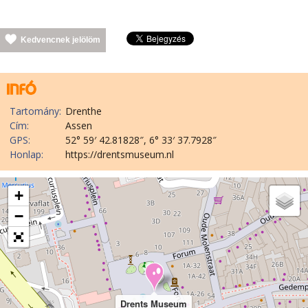
Kedvencnek jelölöm
Tartomány:
Drenthe
Cím:
Assen
GPS:
52° 59′ 42.81828″, 6° 33′ 37.7928″
Honlap:
https://drentsmuseum.nl
+
−
Drents Museum