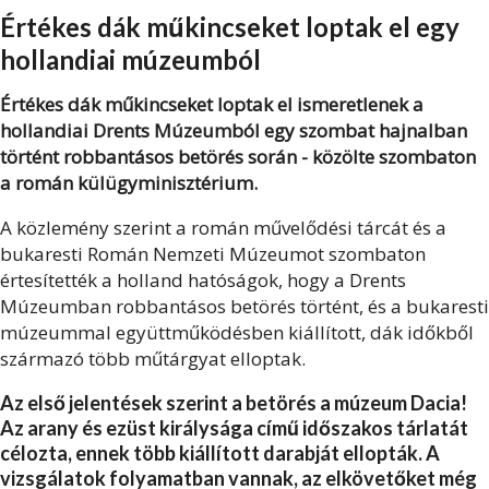
Értékes dák műkincseket loptak el egy
hollandiai múzeumból
Értékes dák műkincseket loptak el ismeretlenek a
hollandiai Drents Múzeumból egy szombat hajnalban
történt robbantásos betörés során - közölte szombaton
a román külügyminisztérium.
A közlemény szerint a román művelődési tárcát és a
bukaresti Román Nemzeti Múzeumot szombaton
értesítették a holland hatóságok, hogy a Drents
Múzeumban robbantásos betörés történt, és a bukaresti
múzeummal együttműködésben kiállított, dák időkből
származó több műtárgyat elloptak.
Az első jelentések szerint a betörés a múzeum Dacia!
Az arany és ezüst királysága című időszakos tárlatát
célozta, ennek több kiállított darabját ellopták. A
vizsgálatok folyamatban vannak, az elkövetőket még