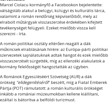
Marcel Ciolacu kormányfő a Facebookon bejelentette:
válságstáb alakul a belügyi, külügyi és kulturális tárca,
valamint a román rendőrség képviselőiből, mely az
elrabolt műtárgyak visszaszerzése érdekében kifejtett
tevékenységet felügyeli. Ezeket mielőbb vissza kell
szerezni - írta.
A román politikai osztály eltérően reagált a dák
műkincsek elrablásának hírére: az Európa-párti politikai
szervezetek sajnálatuknak adtak hangot és ezek mielőbb
visszaszerzését sürgették, míg az ellenzéki alakulatok a
kormány felelősségét hangoztatták az ügyben.
A Románok Egyesüléséért Szövetség (AUR) a dák
örökség
"elidegenítéséről
" beszélt, míg a Fiatal Emberek
Pártja (POT) rámutatott: a román kulturális örökséget
inkább a romániai múzeumokban kellene kiállítani,
ezáltal is bátorítva a belföldi turizmust.