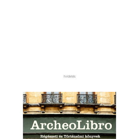
hirdetés