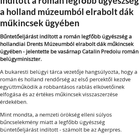
indított a román legfőbb ügyészség
a holland múzeumból elrabolt dák
műkincsek ügyében
Bűntetőeljárást indított a román legfőbb ügyészség a
hollandiai Drents Múzeumból elrabolt dák műkincsek
ügyében - jelentette be vasárnap Catalin Predoiu román
belügyminiszter.
A bukaresti belügyi tárca vezetője hangsúlyozta, hogy a
román és holland rendőrség az első percektől kezdve
együttműködik a robbantásos rablás elkövetőinek
elfogása és az értékes műkincsek visszaszerzése
érdekében.
Mint mondta, a nemzeti örökség elleni súlyos
bűncselekmény miatt a legfőbb ügyészség
büntetőeljárást indított - számolt be az Agerpres.