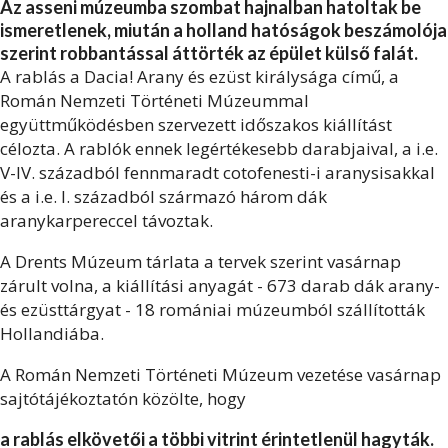
Az asseni múzeumba szombat hajnalban hatoltak be
ismeretlenek, miután a holland hatóságok beszámolója
szerint robbantással áttörték az épület külső falát.
A rablás a Dacia! Arany és ezüst királysága című, a
Román Nemzeti Történeti Múzeummal
együttműködésben szervezett időszakos kiállítást
célozta. A rablók ennek legértékesebb darabjaival, a i.e.
V-IV. századból fennmaradt cotofenesti-i aranysisakkal
és a i.e. I. századból származó három dák
aranykarpereccel távoztak.
A Drents Múzeum tárlata a tervek szerint vasárnap
zárult volna, a kiállítási anyagát - 673 darab dák arany-
és ezüsttárgyat - 18 romániai múzeumból szállították
Hollandiába.
A Román Nemzeti Történeti Múzeum vezetése vasárnap
sajtótájékoztatón közölte, hogy
a rablás elkövetői a többi vitrint érintetlenül hagyták.