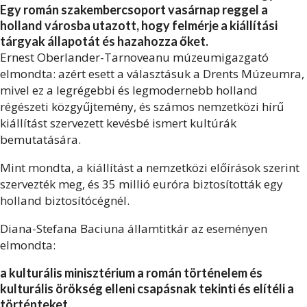
Egy román szakembercsoport vasárnap reggel a
holland városba utazott, hogy felmérje a kiállítási
tárgyak állapotát és hazahozza őket.
Ernest Oberlander-Tarnoveanu múzeumigazgató
elmondta: azért esett a választásuk a Drents Múzeumra,
mivel ez a legrégebbi és legmodernebb holland
régészeti közgyűjtemény, és számos nemzetközi hírű
kiállítást szervezett kevésbé ismert kultúrák
bemutatására.
Mint mondta, a kiállítást a nemzetközi előírások szerint
szervezték meg, és 35 millió euróra biztosították egy
holland biztosítócégnél.
Diana-Stefana Baciuna államtitkár az eseményen
elmondta:
a kulturális minisztérium a román történelem és
kulturális örökség elleni csapásnak tekinti és elítéli a
történteket.