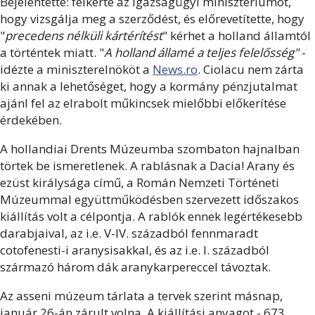
Bejelentette: felkérte az igazságügyi minisztériumot,
hogy vizsgálja meg a szerződést, és előrevetítette, hogy
"
precedens nélküli kártérítést
" kérhet a holland államtól
a történtek miatt. "
A holland államé a teljes felelősség"
-
idézte a miniszterelnököt a
News.ro
. Ciolacu nem zárta
ki annak a lehetőséget, hogy a kormány pénzjutalmat
ajánl fel az elrabolt műkincsek mielőbbi előkerítése
érdekében.
A hollandiai Drents Múzeumba szombaton hajnalban
törtek be ismeretlenek. A rablásnak a Dacia! Arany és
ezüst királysága című, a Román Nemzeti Történeti
Múzeummal együttműködésben szervezett időszakos
kiállítás volt a célpontja. A rablók ennek legértékesebb
darabjaival, az i.e. V-IV. századból fennmaradt
cotofenesti-i aranysisakkal, és az i.e. I. századból
származó három dák aranykarpereccel távoztak.
Az asseni múzeum tárlata a tervek szerint másnap,
január 26-án zárult volna. A kiállítási anyagot - 673