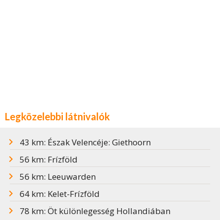
Legközelebbi látnivalók
43 km: Észak Velencéje: Giethoorn
56 km: Frízföld
56 km: Leeuwarden
64 km: Kelet-Frízföld
78 km: Öt különlegesség Hollandiában