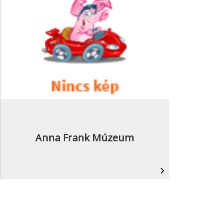
Anna Frank Múzeum
navigate_next