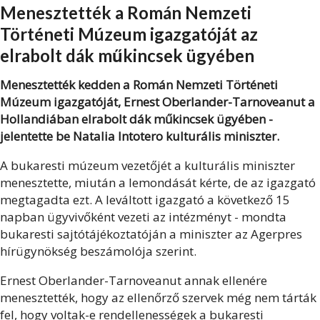
Menesztették a Román Nemzeti
Történeti Múzeum igazgatóját az
elrabolt dák műkincsek ügyében
Menesztették kedden a Román Nemzeti Történeti
Múzeum igazgatóját, Ernest Oberlander-Tarnoveanut a
Hollandiában elrabolt dák műkincsek ügyében -
jelentette be Natalia Intotero kulturális miniszter.
A bukaresti múzeum vezetőjét a kulturális miniszter
menesztette, miután a lemondását kérte, de az igazgató
megtagadta ezt. A leváltott igazgató a következő 15
napban ügyvivőként vezeti az intézményt - mondta
bukaresti sajtótájékoztatóján a miniszter az Agerpres
hírügynökség beszámolója szerint.
Ernest Oberlander-Tarnoveanut annak ellenére
menesztették, hogy az ellenőrző szervek még nem tárták
fel, hogy voltak-e rendellenességek a bukaresti