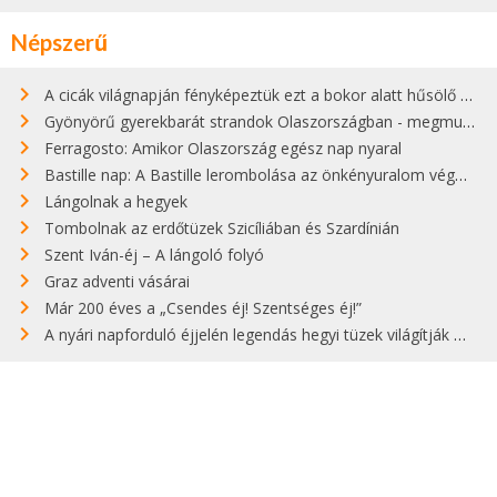
Népszerű
A cicák világnapján fényképeztük ezt a bokor alatt hűsölő cicát Kisorosziban
Gyönyörű gyerekbarát strandok Olaszországban - megmutatjuk a 15 legjobbat
Ferragosto: Amikor Olaszország egész nap nyaral
Bastille nap: A Bastille lerombolása az önkényuralom végét jelentette
Lángolnak a hegyek
Tombolnak az erdőtüzek Szicíliában és Szardínián
Szent Iván-éj – A lángoló folyó
Graz adventi vásárai
Már 200 éves a „Csendes éj! Szentséges éj!”
A nyári napforduló éjjelén legendás hegyi tüzek világítják meg Zugspitzét