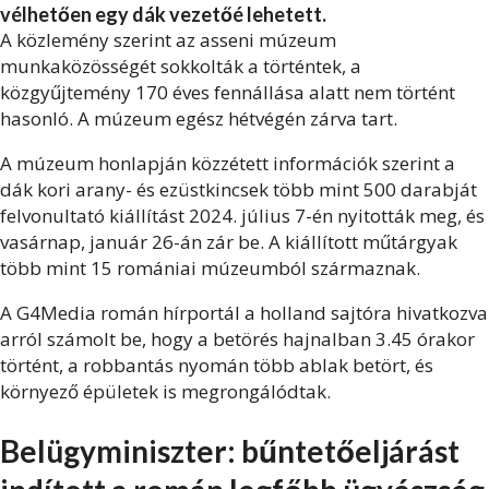
vélhetően egy dák vezetőé lehetett.
A közlemény szerint az asseni múzeum
munkaközösségét sokkolták a történtek, a
közgyűjtemény 170 éves fennállása alatt nem történt
hasonló. A múzeum egész hétvégén zárva tart.
A múzeum honlapján közzétett információk szerint a
dák kori arany- és ezüstkincsek több mint 500 darabját
felvonultató kiállítást 2024. július 7-én nyitották meg, és
vasárnap, január 26-án zár be. A kiállított műtárgyak
több mint 15 romániai múzeumból származnak.
A G4Media román hírportál a holland sajtóra hivatkozva
arról számolt be, hogy a betörés hajnalban 3.45 órakor
történt, a robbantás nyomán több ablak betört, és
környező épületek is megrongálódtak.
Belügyminiszter: bűntetőeljárást