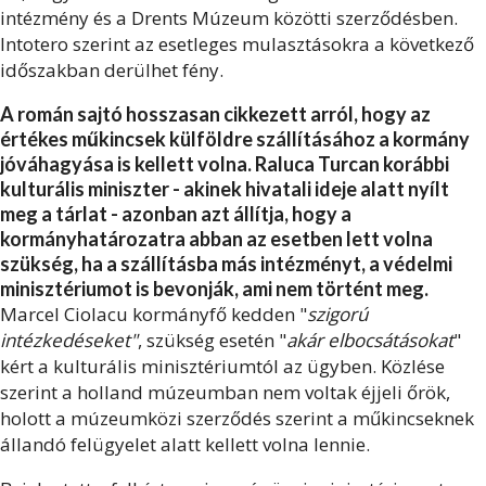
intézmény és a Drents Múzeum közötti szerződésben.
Intotero szerint az esetleges mulasztásokra a következő
időszakban derülhet fény.
A román sajtó hosszasan cikkezett arról, hogy az
értékes műkincsek külföldre szállításához a kormány
jóváhagyása is kellett volna. Raluca Turcan korábbi
kulturális miniszter - akinek hivatali ideje alatt nyílt
meg a tárlat - azonban azt állítja, hogy a
kormányhatározatra abban az esetben lett volna
szükség, ha a szállításba más intézményt, a védelmi
minisztériumot is bevonják, ami nem történt meg.
Marcel Ciolacu kormányfő kedden "
szigorú
intézkedéseket"
, szükség esetén "
akár elbocsátásokat
"
kért a kulturális minisztériumtól az ügyben. Közlése
szerint a holland múzeumban nem voltak éjjeli őrök,
holott a múzeumközi szerződés szerint a műkincseknek
állandó felügyelet alatt kellett volna lennie.