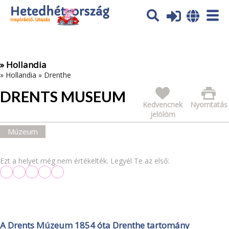
Az oldal sütiket (cookies) használ. További tájékoztatás itt:
Adatvédelmi tájékoztató
Ok
» Hollandia
»
Hollandia
»
Drenthe
DRENTS MUSEUM
Kedvencnek
Nyomtatás
jelölöm
Múzeum
Ezt a helyet még nem értékelték. Legyél Te az első:
A Drents Múzeum 1854 óta Drenthe tartomány