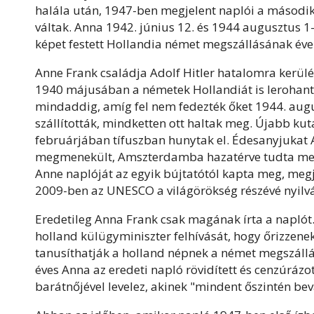
halála után, 1947-ben megjelent naplói a második
váltak.
Anna
1942. június 12. és 1944 augusztus 1-j
képet festett Hollandia német megszállásának évei
Anne Frank családja Adolf Hitler hatalomra kerü
1940 májusában a németek Hollandiát is lerohantá
mindaddig, amíg fel nem fedezték őket 1944. augu
szállították, mindketten ott haltak meg. Újabb kut
februárjában tífuszban hunytak el. Édesanyjukat 
megmenekült, Amszterdamba hazatérve tudta meg,
Anne naplóját az egyik bújtatótól kapta meg, meg
2009-ben az UNESCO a világörökség részévé nyilvání
Eredetileg
Anna
Frank
csak magának írta a naplót
holland külügyminiszter felhívását, hogy őrizze
tanusíthatják a holland népnek a német megszállás 
éves
Anna
az eredeti napló rövidített és cenzúrázot
barátnőjével levelez, akinek "mindent őszintén beva