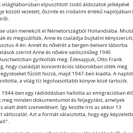
 világháborúban elpusztított zsidó áldozatok jelképévé
e között vezetett, őszinte és irodalmi értékű naplójában
ről.
lése után menekült el Németországból Hollandiába. Miut
k és megszállták, Anne és családja bujkálni kényszerült
sztus 4-én. Annét és nővérét a bergen-belseni táborba
atások szerint Anne és nővére valószínűleg 1945
Auschwitzban gyilkolták meg. Édesapjuk, Otto Frank
 hogy családját koncentrációs táborokban ölték meg.
jegyzéseket fűzött hozzá, majd 1947-ben kiadta. A naplót
totta, a világ tíz legolvasottabb könyve közé tartozik.
. 1944-ben egy rádiódásban hallotta az emigrációban él
nek meg minden dokumentumot és feljegyzést, amelyek
alatt átélt szenvedéseit. Így kezdte írni az akkor 13
t változatát. Azt a formát választotta, hogy egy képzeletb
ll".