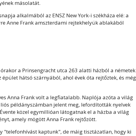
lyének másolatát.
ésnapja alkalmából az ENSZ New York-i székháza elé: a
yre Anne
Frank
amszterdami rejtekhelyük ablakából
rakor a Prinsengracht utca 263 alatti házból a németek
 épület hátsó szárnyából, ahol évek óta rejtőztek, és még
ves
Anna
Frank
volt a legfiatalabb. Naplója azóta a világ
liós példányszámban jelent meg, lefordították nyelvek
. Évente közel egymillióan látogatnak el a házba a világ
rényt, amely mögött
Anna
Frank
rejtőzött.
 "telefonhívást kaptunk", de máig tisztázatlan, hogy ki