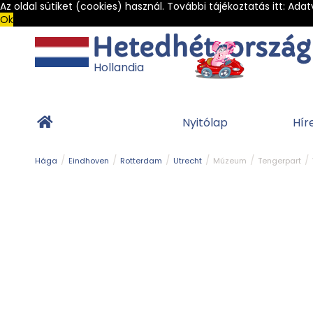
Az oldal sütiket (cookies) használ. További tájékoztatás itt:
Adat
Ok
Hollandia
Nyitólap
Hír
Hága
Eindhoven
Rotterdam
Utrecht
Múzeum
Tengerpart