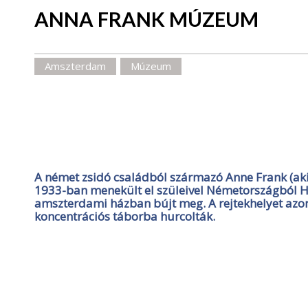
ANNA FRANK MÚZEUM
Amszterdam
Múzeum
A német zsidó családból származó Anne Frank (ak
1933-ban menekült el szüleivel Németországból Ho
amszterdami házban bújt meg. A rejtekhelyet azon
koncentrációs táborba hurcolták.