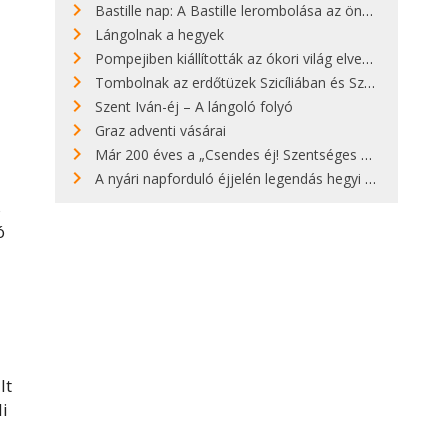
Bastille nap: A Bastille lerombolása az önkényuralom végét jelentette
Lángolnak a hegyek
Pompejiben kiállították az ókori világ elveszett híres szobrának másolatát
Tombolnak az erdőtüzek Szicíliában és Szardínián
Szent Iván-éj – A lángoló folyó
Graz adventi vásárai
Már 200 éves a „Csendes éj! Szentséges éj!”
A nyári napforduló éjjelén legendás hegyi tüzek világítják meg Zugspitzét
s
ó
lt
i