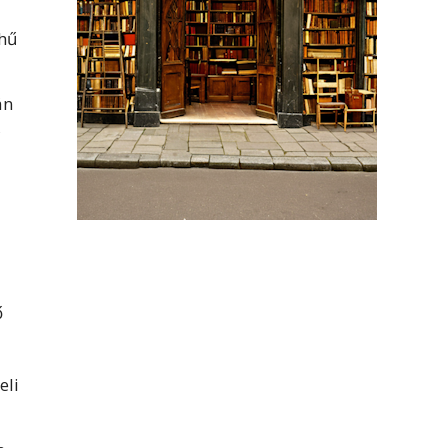
 hű
án
,
ő
eli