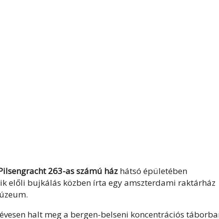
Pilsengracht 263-as számú ház
hátsó épületében
ik előli bujkálás közben írta egy amszterdami raktárház
 múzeum.
 évesen halt meg a bergen-belseni koncentrációs táborba