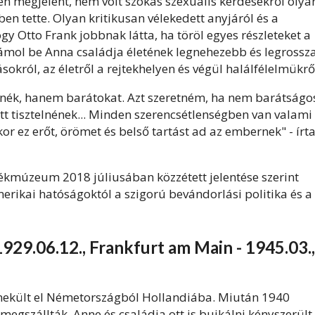
n megjelent, nem volt szokás szexuális kérdésekről olya
ben tette. Olyan kritikusan vélekedett anyjáról és a
ogy Otto
Frank
jobbnak látta, ha töröl egyes részleteket a
zámol be
Anna
családja életének legnehezebb és legrossz
ásokról, az életről a rejtekhelyen és végül halálfélelmükrő
tnék, hanem barátokat. Azt szeretném, ha nem barátságo
 tisztelnének... Minden szerencsétlenségben van valami
or ez erőt, örömet és belső tartást ad az embernek" - írt
kmúzeum 2018 júliusában közzétett jelentése szerint
rikai hatóságoktól a szigorú bevándorlási politika és a
929.06.12., Frankfurt am Main - 1945.03.,
enekült el Németországból Hollandiába. Miután 1940
egszállták, Anne és családja ott is bujkálni kényszerült,