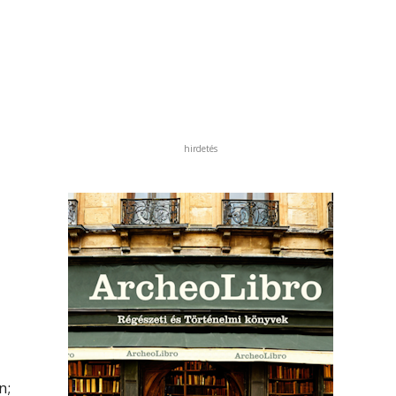
hirdetés
n;