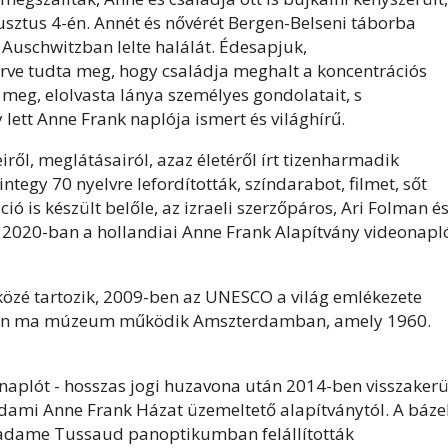
sztus 4-én. Annét és nővérét Bergen-Belseni táborba
 Auschwitzban lelte halálát. Édesapjuk,
e tudta meg, hogy családja meghalt a koncentrációs
 meg, elolvasta lánya személyes gondolatait, s
y lett Anne
Frank
naplója ismert és világhírű.
iről, meglátásairól, azaz életéről írt tizenharmadik
tegy 70 nyelvre lefordították, színdarabot, filmet, sőt
ó is készült belőle, az izraeli szerzőpáros, Ari Folman é
. 2020-ban a hollandiai Anne
Frank
Alapítvány videonapl
 közé tartozik, 2009-ben az UNESCO a világ emlékezete
elyén ma múzeum működik Amszterdamban, amely 1960.
aplót - hosszas jogi huzavona után 2014-ben visszakerü
rdami Anne
Frank
Házat üzemeltető alapítványtól. A bázel
Madame Tussaud panoptikumban felállították