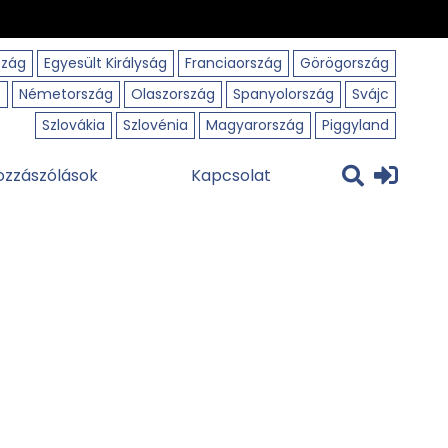
szág
Egyesült Királyság
Franciaország
Görögország
o
Németország
Olaszország
Spanyolország
Svájc
Szlovákia
Szlovénia
Magyarország
Piggyland
ozzászólások
Kapcsolat