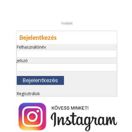
hirdetés
Bejelentkezés
Felhasználónév
Jelszó
Regisztrálok