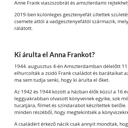
Anne
Frank
viaszszobrát és amszterdami rejtekhe
2019-ben különleges gesztenyefát ültettek szület
csemete attól a vadgesztenyefától származik, mel
rálátott.
Ki árulta el
Anna
Frankot
?
1944. augusztus 4-én Amszterdamban délelőtt 11 ó
elhurcolták a zsidó
Frank
családot és barátaikat az
ma sem tudja senki, hogy ki árulta el őket.
Az 1942 és 1944 között a házban élők közül a 16 é
leggyakrabban olvasott könyveinek egyike, sok mil
tucatjára, filmet és színdarabot készítettek belőle
minden részéből, hogy megtekintsék a könyvszek
A családért érkező nácik csak annyit mondtak, hogy