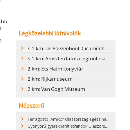
n
abb
l.
Legközelebbi látnivalók
s
< 1 km: De Poezenboot, Cicamenhely egy amszterdami csatornán
a
< 1 km: Amszterdam: a legfontosabb látnivalók és hasznos tudnivalók
2 km: Ets Haim könyvtár
2 km: Rijksmuseum
2 km: Van Gogh Múzeum
Népszerű
Ferragosto: Amikor Olaszország egész nap nyaral
Gyönyörű gyerekbarát strandok Olaszországban - megmutatjuk a 15 legjobbat