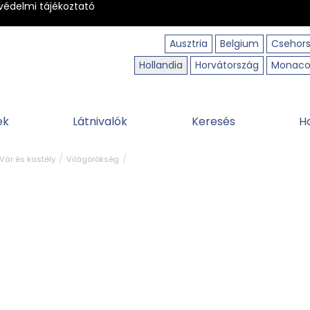
védelmi tájékoztató
Ausztria
Belgium
Csehor
Hollandia
Horvátország
Monac
ek
Látnivalók
Keresés
H
Vár és kastély
Világörökség