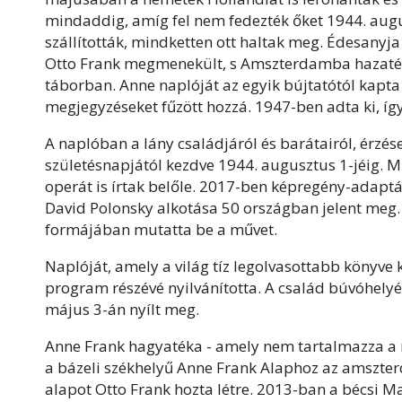
mindaddig, amíg fel nem fedezték őket 1944. augu
szállították, mindketten ott haltak meg. Édesanyja
Otto
Frank
megmenekült, s Amszterdamba hazatérv
táborban. Anne naplóját az egyik bújtatótól kapta
megjegyzéseket fűzött hozzá. 1947-ben adta ki, íg
A naplóban a lány családjáról és barátairól, érzése
születésnapjától kezdve 1944. augusztus 1-jéig. Min
operát is írtak belőle. 2017-ben képregény-adaptáci
David Polonsky alkotása 50 országban jelent meg
formájában mutatta be a művet.
Naplóját, amely a világ tíz legolvasottabb könyve
program részévé nyilvánította. A család búvóh
május 3-án nyílt meg.
Anne
Frank
hagyatéka - amely nem tartalmazza a n
a bázeli székhelyű Anne
Frank
Alaphoz az amszte
alapot Otto
Frank
hozta létre. 2013-ban a bécsi 