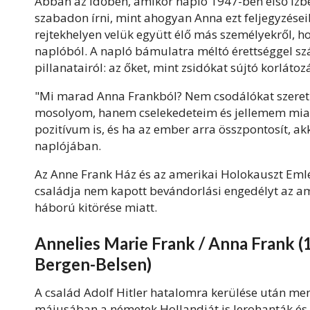
Abban az időben, amikor napló 1947-ben első ízbe
szabadon írni, mint ahogyan
Anna
ezt feljegyzései
rejtekhelyen velük együtt élő más személyekről, h
naplóból. A napló bámulatra méltó érettséggel s
pillanatairól: az őket, mint zsidókat sújtó korlátoz
"Mi marad
Anna
Frankból
? Nem csodálókat szere
mosolyom, hanem cselekedeteim és jellemem miatt
pozitívum is, és ha az ember arra összpontosít, akk
naplójában.
Az Anne
Frank
Ház és az amerikai Holokauszt Emlé
családja nem kapott bevándorlási engedélyt az ame
háború kitörése miatt.
Annelies Marie Frank / Anna Frank (1
Bergen-Belsen)
A család Adolf Hitler hatalomra kerülése után m
májusában a németek Hollandiát is lerohanták és m