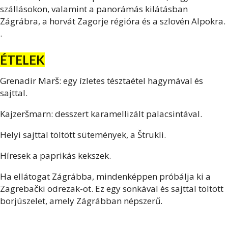
szállásokon, valamint a panorámás kilátásban
Zágrábra, a horvát Zagorje régióra és a szlovén Alpokra.
.
ÉTELEK
Grenadir Marš: egy ízletes tésztaétel hagymával és
sajttal.
Kajzeršmarn: desszert karamellizált palacsintával.
Helyi sajttal töltött sütemények, a Štrukli.
Híresek a paprikás kekszek.
Ha ellátogat Zágrábba, mindenképpen próbálja ki a
Zagrebački odrezak-ot. Ez egy sonkával és sajttal töltött
borjúszelet, amely Zágrábban népszerű.