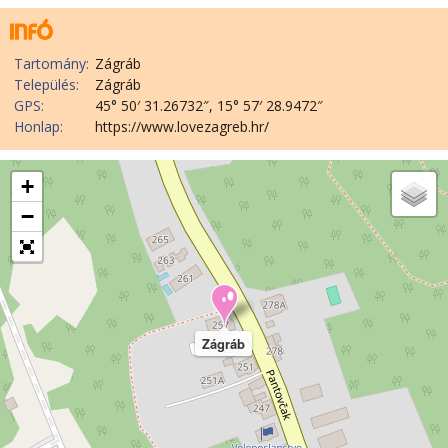
Tartomány:
Zágráb
Település:
Zágráb
GPS:
45° 50′ 31.26732″, 15° 57′ 28.9472″
Honlap:
https://www.lovezagreb.hr/
+
−
Zágráb