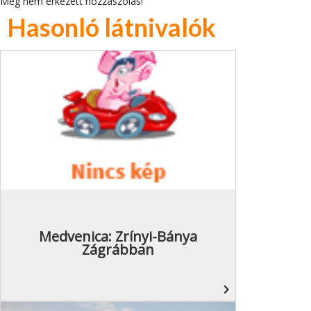
Még nem érkezett hozzászólás!
Hasonló látnivalók
Medvenica: Zrínyi-Bánya
Zágrábban
navigate_next