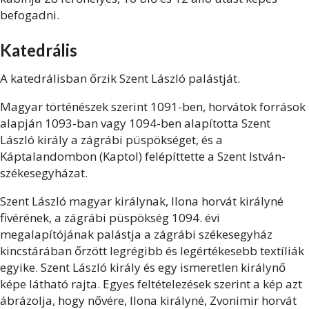
befogadni.
Katedrális
A katedrálisban őrzik Szent László palástját.
Magyar történészek szerint 1091-ben, horvátok források
alapján 1093-ban vagy 1094-ben alapította Szent
László király a zágrábi püspökséget, és a
Káptalandombon (Kaptol) felépíttette a Szent István-
székesegyházat.
Szent László magyar királynak, Ilona horvát királyné
fivérének, a zágrábi püspökség 1094. évi
megalapítójának palástja a zágrábi székesegyház
kincstárában őrzött legrégibb és legértékesebb textíliák
egyike. Szent László király és egy ismeretlen királynő
képe látható rajta. Egyes feltételezések szerint a kép azt
ábrázolja, hogy nővére, Ilona királyné, Zvonimir horvát