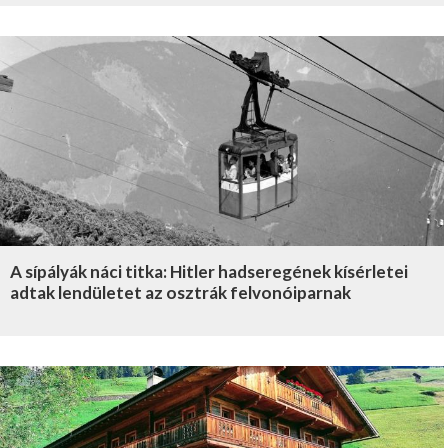
A sípályák náci titka: Hitler hadseregének kísérletei
adtak lendületet az osztrák felvonóiparnak