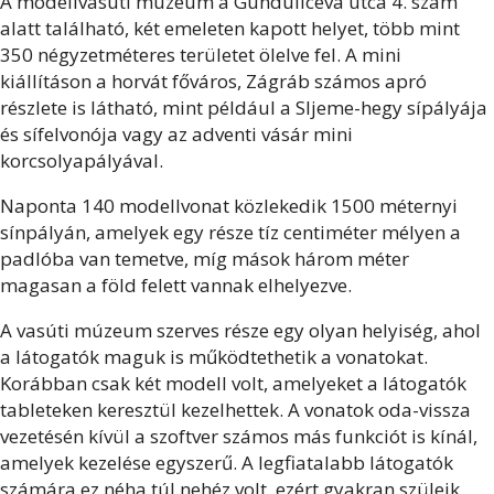
A modellvasúti múzeum a Gunduliceva utca 4. szám
alatt található, két emeleten kapott helyet, több mint
350 négyzetméteres területet ölelve fel. A mini
kiállításon a horvát főváros, Zágráb számos apró
részlete is látható, mint például a Sljeme-hegy sípályája
és sífelvonója vagy az adventi vásár mini
korcsolyapályával.
Naponta 140 modellvonat közlekedik 1500 méternyi
sínpályán, amelyek egy része tíz centiméter mélyen a
padlóba van temetve, míg mások három méter
magasan a föld felett vannak elhelyezve.
A vasúti múzeum szerves része egy olyan helyiség, ahol
a látogatók maguk is működtethetik a vonatokat.
Korábban csak két modell volt, amelyeket a látogatók
tableteken keresztül kezelhettek. A vonatok oda-vissza
vezetésén kívül a szoftver számos más funkciót is kínál,
amelyek kezelése egyszerű. A legfiatalabb látogatók
számára ez néha túl nehéz volt, ezért gyakran szüleik