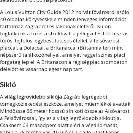
A Louis Vuitton City Guide 2012 horvát fővárosról szóló
40 oldalas könyvecskéje minden lényeges információt
tartalmaz Zágrábról és lakóinak életéről. Külön
foglalkozik a füzet a struklival, a jellegzetes főtt tésztás,
túrós, tejfölös, egybesütött sós étellel, a felsővárosi
piaccal, a Dolaccal, a Britanaccal (Britannia tér) mint
népszerű találkozóhellyel, amelyet reggel színes piaci
forgatag lep el. A Britanacon a régiségpiac szombaton
délelőtt és vasárnap egész nap tart.
Sikló
A
világ legrövidebb siklója
Zágráb legrégebbi
tömegközlekedési eszköze, amelyet műemlékké avattak.
Mindössze 66 méter hosszú sín köti össze az Alsóvárost
a Felsővárossal, így ez a világ legrövidebb siklóútja.
Csaknem 64 másodperc alatt eléri a végállomását,
kabinja 28 férőhelyes, 16 ülő és 12 álló utast képes