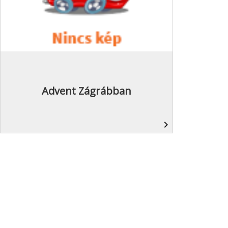
Advent Zágrábban
navigate_next