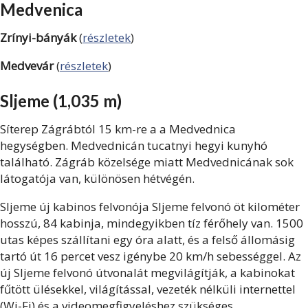
Medvenica
Zrínyi-bányák
(
részletek
)
Medvevár
(
részletek
)
Sljeme (1,035 m)
Síterep Zágrábtól 15 km-re a a Medvednica
hegységben. Medvednicán tucatnyi hegyi kunyhó
található. Zágráb közelsége miatt Medvednicának sok
látogatója van, különösen hétvégén.
Sljeme új kabinos felvonója Sljeme felvonó öt kilométer
hosszú, 84 kabinja, mindegyikben tíz férőhely van. 1500
utas képes szállítani egy óra alatt, és a felső állomásig
tartó út 16 percet vesz igénybe 20 km/h sebességgel. Az
új Sljeme felvonó útvonalát megvilágítják, a kabinokat
fűtött ülésekkel, világítással, vezeték nélküli internettel
(Wi-Fi) és a videomegfigyeléshez szükséges