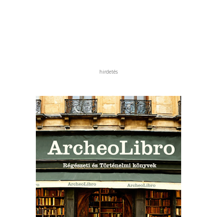
hirdetés