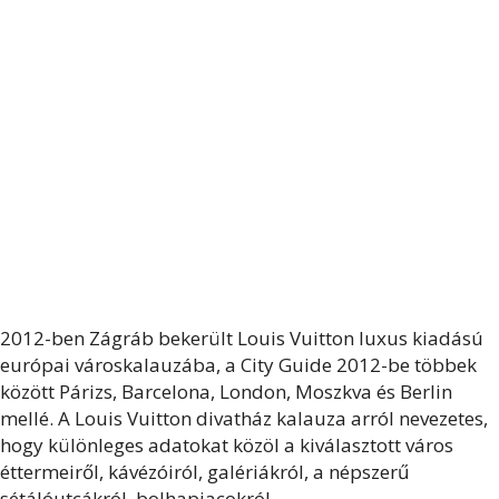
2012-ben Zágráb bekerült Louis Vuitton
luxus kiadású
európai
városkalauzába,
a City Guide 2012-be többek
között Párizs, Barcelona, London, Moszkva és Berlin
mellé.
A Louis Vuitton divatház kalauza arról nevezetes,
hogy különleges adatokat közöl a kiválasztott város
éttermeiről, kávézóiról, galériákról, a népszerű
sétálóutcákról, bolhapiacokról.