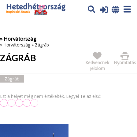
Az oldal sütiket (cookies) használ. További tájékoztatás itt:
Adatvédelmi tájékoztató
Ok
» Horvátország
»
Horvátország
»
Zágráb
ZÁGRÁB
Kedvencnek
Nyomtatás
jelölöm
Zágráb
Ezt a helyet még nem értékelték. Legyél Te az első: