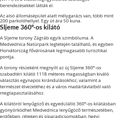
berendezésekkel látták el.
Az alsó állomásépület alatt mélygarázs van, több mint
200 parkolóhellyel. Egy út ára 50 kuna.
Sljeme 360°-os kilátó
A Sljeme torony Zágráb egyik szimbóluma. A
Medvednica Natúrpark legtetején található, és egyben
Horvátország fővárosának legmagasabb turisztikai
pontja.
A torony részeként megnyílt az új Sljeme 360°-os
szabadtéri kilátó 1118 méteres magasságban kiváló
választás egynapos kirándulásokhoz, valamint a
természet élvezetéhez és a város madártávlatból való
megtapasztalásához.
A kilátóról lenyűgöző és egyedülálló 360°-os kilátásban
gyönyörködhet Medvednica lenyűgöző természetében,
erdőkben, réteken és síparadicsomokban, hegyi