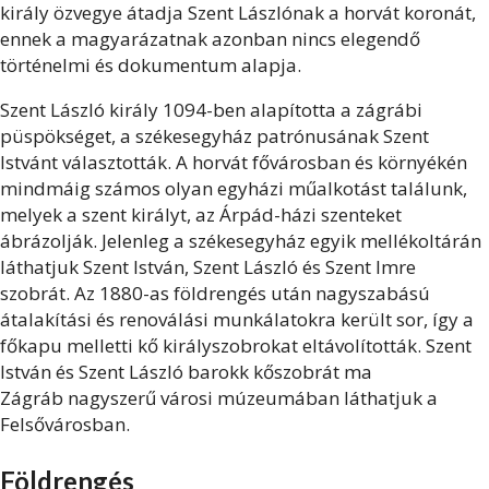
király özvegye átadja Szent Lászlónak a horvát koronát,
ennek a magyarázatnak azonban nincs elegendő
történelmi és dokumentum alapja.
Szent László király 1094-ben alapította a zágrábi
püspökséget, a székesegyház patrónusának Szent
Istvánt választották. A horvát fővárosban és környékén
mindmáig számos olyan egyházi műalkotást találunk,
melyek a szent királyt, az Árpád-házi szenteket
ábrázolják. Jelenleg a székesegyház egyik mellékoltárán
láthatjuk Szent István, Szent László és Szent Imre
szobrát. Az 1880-as földrengés után nagyszabású
átalakítási és renoválási munkálatokra került sor, így a
főkapu melletti kő királyszobrokat eltávolították. Szent
István és Szent László barokk kőszobrát ma
Zágráb nagyszerű városi múzeumában láthatjuk a
Felsővárosban.
Földrengés