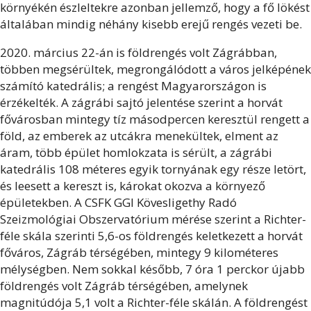
környékén észleltekre azonban jellemző, hogy a fő lökést
általában mindig néhány kisebb erejű rengés vezeti be.
2020. március 22-án is földrengés volt Zágrábban,
többen megsérültek, megrongálódott a város jelképének
számító katedrális; a rengést Magyarországon is
érzékelték.
A zágrábi sajtó jelentése szerint a horvát
fővárosban mintegy tíz másodpercen keresztül rengett a
föld, az emberek az utcákra menekültek, elment az
áram, több épület homlokzata is sérült, a zágrábi
katedrális 108 méteres egyik tornyának egy része letört,
és leesett a kereszt is, károkat okozva a környező
épületekben. A CSFK GGI Kövesligethy Radó
Szeizmológiai Obszervatórium mérése szerint a Richter-
féle skála szerinti 5,6-os földrengés keletkezett a horvát
főváros, Zágráb térségében, mintegy 9 kilométeres
mélységben. Nem sokkal később, 7 óra 1 perckor újabb
földrengés volt Zágráb térségében, amelynek
magnitúdója 5,1 volt a Richter-féle skálán. A földrengést