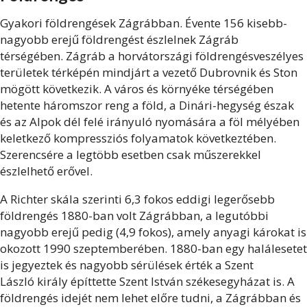
Gyakori földrengések Zágrábban.
Évente 156 kisebb-
nagyobb erejű földrengést észlelnek Zágráb
térségében.
Zágráb a horvátországi földrengésveszélyes
területek térképén mindjárt a vezető Dubrovnik és Ston
mögött következik. A város és környéke térségében
hetente háromszor reng a föld, a Dinári-hegység észak
és az Alpok dél felé irányuló nyomására a föl mélyében
keletkező kompressziós folyamatok következtében.
Szerencsére a legtöbb esetben csak műszerekkel
észlelhető erővel.
A Richter skála szerinti 6,3 fokos eddigi legerősebb
földrengés 1880-ban volt Zágrábban, a legutóbbi
nagyobb erejű pedig (4,9 fokos), amely anyagi károkat is
okozott 1990 szeptemberében. 1880-ban egy halálesetet
is jegyeztek és nagyobb sérülések érték a Szent
László király építtette Szent István székesegyházat is. A
földrengés idejét nem lehet előre tudni, a Zágrábban és