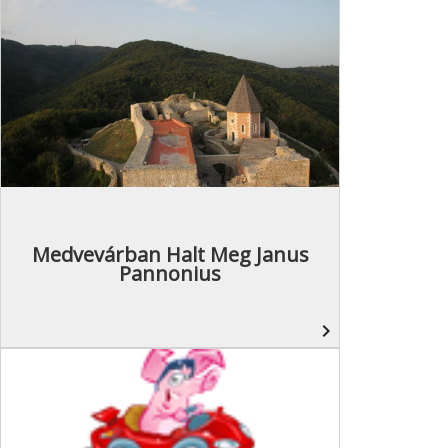
Medvevárban Halt Meg Janus
Pannonius
navigate_next