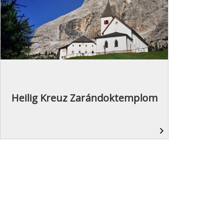
Heilig Kreuz Zarándoktemplom
navigate_next