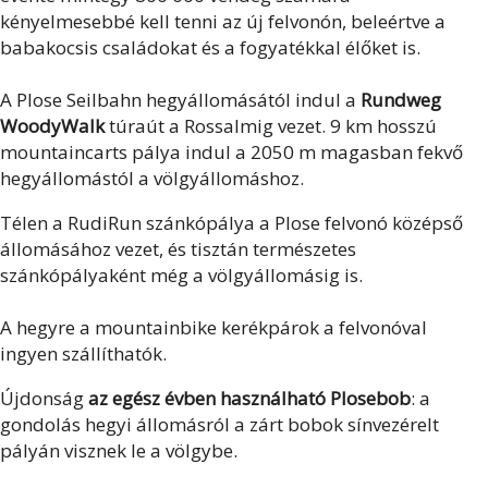
kényelmesebbé kell tenni az új felvonón, beleértve a
babakocsis családokat és a fogyatékkal élőket is.
A Plose Seilbahn hegyállomásától indul a
Rundweg
WoodyWalk
túraút a Rossalmig vezet. 9 km hosszú
mountaincarts pálya indul a 2050 m magasban fekvő
hegyállomástól a völgyállomáshoz.
Télen a RudiRun szánkópálya a Plose felvonó középső
állomásához vezet, és tisztán természetes
szánkópályaként még a völgyállomásig is.
A hegyre a mountainbike kerékpárok a felvonóval
ingyen szállíthatók.
Újdonság
az egész évben használható Plosebob
: a
gondolás hegyi állomásról a zárt bobok sínvezérelt
pályán visznek le a völgybe.