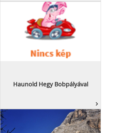
Haunold Hegy Bobpályával
navigate_next