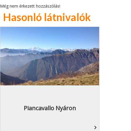
Még nem érkezett hozzászólás!
Hasonló látnivalók
Piancavallo Nyáron
navigate_next