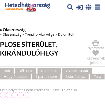
Az oldal sütiket (cookies) használ. További tájékoztatás itt:
Adatvédelmi tájékoztató
Ok
» Olaszország
»
Olaszország
»
Trentino-Alto Adige
»
Dolomitok
PLOSE SÍTERÜLET,
Nyomtatás
KIRÁNDULÓHEGY
Kedvencnek
jelölöm
Bob
Dél-Tirol
Dolomitok
Gyerek túraút
Hegy és csúcs
Síparadicsom
Szánkópálya
Túra
Ezt a helyet még nem értékelték. Legyél Te az első: