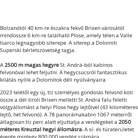
Bolzanótól 40 km-re északra fekvő Brixen városától
mindössze 6 km-re található Plose, amely télen a Valle
Isarco legnagyobb síterepe. A síterep a Dolomiti
Superski bérletszövetség tagja.
A
2500 m magas hegyre
St. Andrä-ból kabinos
felvonóval lehet feljutni. A hegycsúcsról fantasztikus
kilátás nyílik a Dolomitok déli nyúlványaira.
2023 telétől egy új, tíz személyes gondolás felvonó köti
össze a dél-tiroli Brixen melletti St. Andrä falu feletti
völgyállomást a helyi Plose hegy lejtőivel (43 kilométeres
lejtő, hét felvonó). A 78 panorámakabin 1067 méterről
átlagosan tíz perc alatt eljuttatja a vendégeket a
2050
méteres Kreuztal hegyi állomásra.
A sí- és túraterületet
évente mintegy 800 000 vendég számára