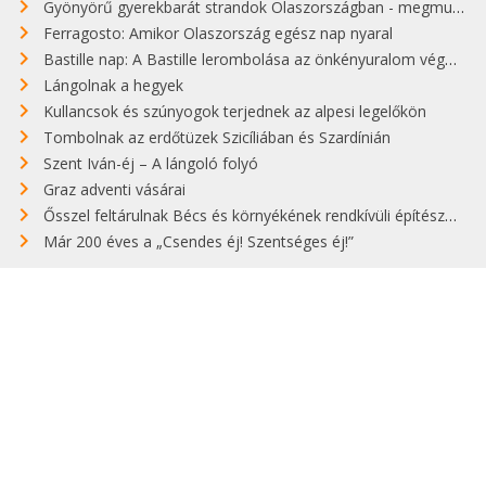
Gyönyörű gyerekbarát strandok Olaszországban - megmutatjuk a 15 legjobbat
Ferragosto: Amikor Olaszország egész nap nyaral
Bastille nap: A Bastille lerombolása az önkényuralom végét jelentette
Lángolnak a hegyek
Kullancsok és szúnyogok terjednek az alpesi legelőkön
Tombolnak az erdőtüzek Szicíliában és Szardínián
Szent Iván-éj – A lángoló folyó
Graz adventi vásárai
Ősszel feltárulnak Bécs és környékének rendkívüli építészeti kincsei
Már 200 éves a „Csendes éj! Szentséges éj!”