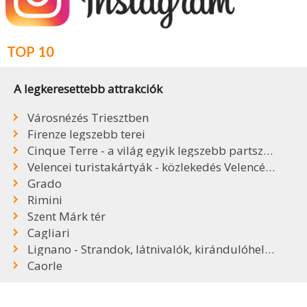
TOP 10
A legkeresettebb attrakciók
Városnézés Triesztben
Firenze legszebb terei
Cinque Terre - a világ egyik legszebb partszakasza
Velencei turistakártyák - közlekedés Velencében
Grado
Rimini
Szent Márk tér
Cagliari
Lignano - Strandok, látnivalók, kirándulóhelyek
Caorle