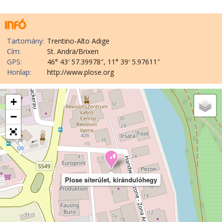
Tartomány:
Trentino-Alto Adige
Cím:
St. Andrä/Brixen
GPS:
46° 43′ 57.39978″, 11° 39′ 5.97611″
Honlap:
http://www.plose.org
+
−
Plose síterület, kirándulóhegy