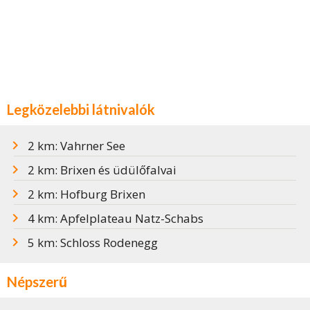
Legközelebbi látnivalók
2 km: Vahrner See
2 km: Brixen és üdülőfalvai
2 km: Hofburg Brixen
4 km: Apfelplateau Natz-Schabs
5 km: Schloss Rodenegg
Népszerű