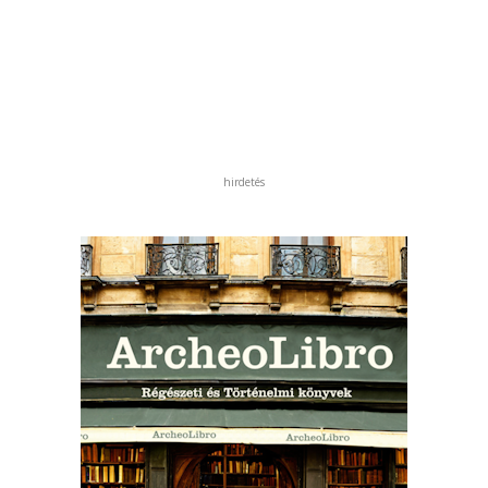
hirdetés