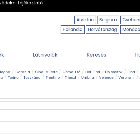
védelmi tájékoztató
Ausztria
Belgium
Csehor
Hollandia
Horvátország
Monac
ek
Látnivalók
Keresés
H
ologna
Catania
Cinque Terre
Como-i tó
Dél-Tirol
Dolomitok
Elba
ia
Torino
Toszkána
Trentino
Trieszt
Umbria
Velence
Verona
Ad
receptek
Filmhelyszín
Hegy és csúcs
I borghi più belli d’Italia
Kalandpa
Park és kert
Szabadidőpark
Szánkópálya
Szentek és ereklyék
Sziget
kség
Vízesés