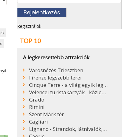
Regisztrálok
tek
TOP 10
lo
A legkeresettebb attrakciók
Városnézés Triesztben
nyit
Firenze legszebb terei
Cinque Terre - a világ egyik legszebb partszakasza
Velencei turistakártyák - közlekedés Velencében
Grado
Rimini
Szent Márk tér
Cagliari
Lignano - Strandok, látnivalók, kirándulóhelyek
Caorle