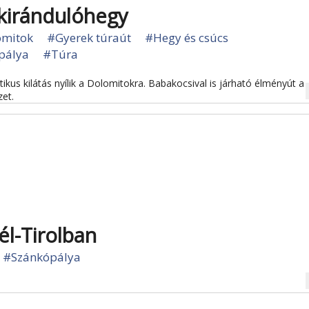
 kirándulóhegy
omitok
#Gyerek túraút
#Hegy és csúcs
pálya
#Túra
kus kilátás nyílik a Dolomitokra. Babakocsival is járható élményút a
na
zet.
l-Tirolban
#Szánkópálya
na