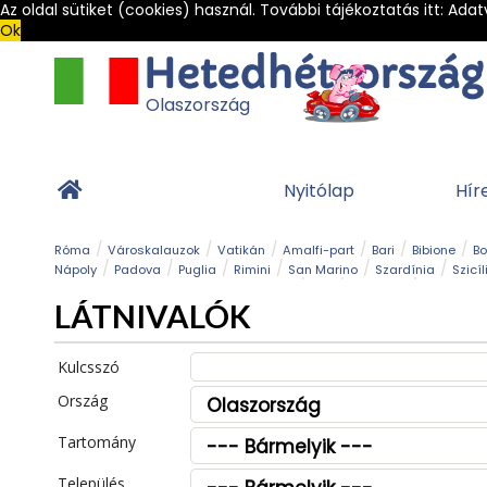
Az oldal sütiket (cookies) használ. További tájékoztatás itt:
Adat
Ok
Olaszország
Nyitólap
Hír
Róma
Városkalauzok
Vatikán
Amalfi-part
Bari
Bibione
B
Nápoly
Padova
Puglia
Rimini
San Marino
Szardínia
Szicíl
Barlang
Bob
Esemény
Ételek és 
LÁTNIVALÓK
Magyar emlékek
Múzeum
Nyaralóhelyek
Ókor
Panoráma út
Tengerpart
Toszkán tengerpart
Túra
Vár és kastély
Világörö
Kulcsszó
Ország
Tartomány
Település