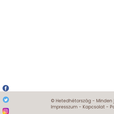
© Hetedhétország - Minden 
Impresszum
-
Kapcsolat
-
P