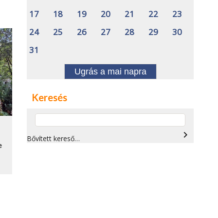
17
18
19
20
21
22
23
24
25
26
27
28
29
30
31
Ugrás a mai napra
Keresés
navigate_next
Bővített kereső…
e