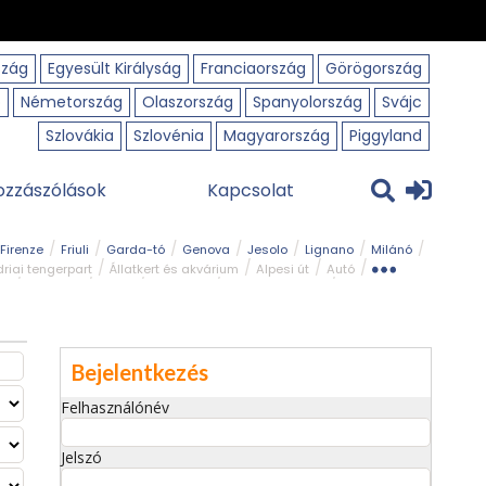
szág
Egyesült Királyság
Franciaország
Görögország
o
Németország
Olaszország
Spanyolország
Svájc
Szlovákia
Szlovénia
Magyarország
Piggyland
ozzászólások
Kapcsolat
Firenze
Friuli
Garda-tó
Genova
Jesolo
Lignano
Milánó
riai tengerpart
Állatkert és akvárium
Alpesi út
Autó
rk
Kerékpár
Kilátó
Legszebb
Ligur tengerpart
Szirt és fok
Szurdok
Tavak
Templom és kolostor
Bejelentkezés
Felhasználónév
Jelszó