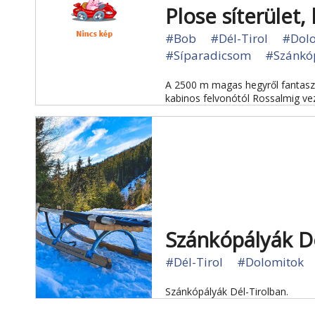
Plose síterület,
#Bob
#Dél-Tirol
#Dol
#Síparadicsom
#Szánkó
A 2500 m magas hegyről fantaszti
kabinos felvonótól Rossalmig ve
Szánkópályák Dé
#Dél-Tirol
#Dolomitok
Szánkópályák Dél-Tirolban.