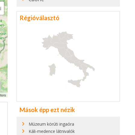
Régióválasztó
tors
Mások épp ezt nézik
Múzeum körúti ingaóra
Káli-medence látnivalók