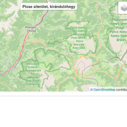
Plose síterület, kirándulóhegy
©
OpenStreetMap
contribu