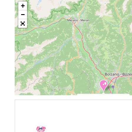
+
−
Szánkópályák Dél-Tirolban