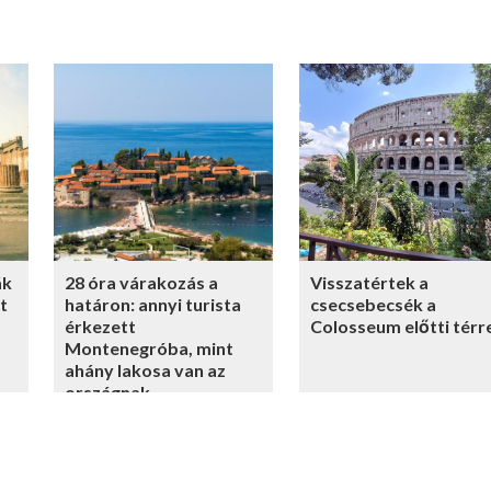
ák
28 óra várakozás a
Visszatértek a
t
határon: annyi turista
csecsebecsék a
érkezett
Colosseum előtti térr
Montenegróba, mint
ahány lakosa van az
országnak