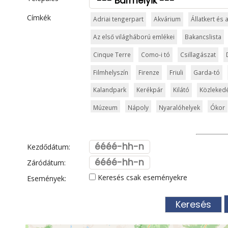
Címkék
Adriai tengerpart
Akvárium
Állatkert és
Az első világháború emlékei
Bakancslista
Cinque Terre
Como-i tó
Csillagászat
Filmhelyszín
Firenze
Friuli
Garda-tó
Kalandpark
Kerékpár
Kilátó
Közleked
Múzeum
Nápoly
Nyaralóhelyek
Ókor
San Marino
Síparadicsom
Strand és für
Szicília
Sziget
Szirt és fok
Szurdok
Kezdődátum:
Toszkán tengerpart
Toszkána
Trentino
Záródátum:
Keresés csak eseményekre
Események:
Városkalauzok
Városok
Vatikán
Velen