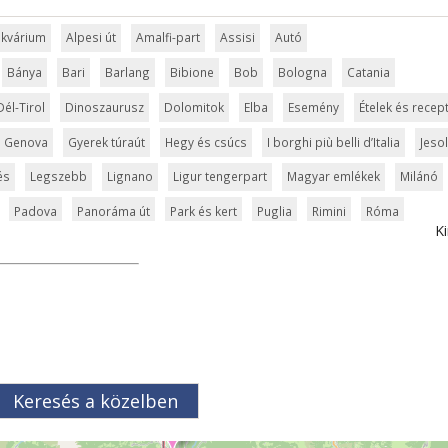
 akvárium
Alpesi út
Amalfi-part
Assisi
Autó
Bánya
Bari
Barlang
Bibione
Bob
Bologna
Catania
Dél-Tirol
Dinoszaurusz
Dolomitok
Elba
Esemény
Ételek és recep
Genova
Gyerek túraút
Hegy és csúcs
I borghi più belli d’Italia
Jeso
és
Legszebb
Lignano
Ligur tengerpart
Magyar emlékek
Milánó
Padova
Panoráma út
Park és kert
Puglia
Rimini
Róma
Ki
dő
Szabadidőpark
Szánkópálya
Szardínia
Szentek és ereklyék
Tavak
Templom és kolostor
Tengerpart
Természet
Torino
Trieszt
Túra
Üdülési kártya
Umbria
Ünnepek
Vár és kastély
ce
Verona
Világörökség
Vízesés
Vízipark
Zöldturista
Keresés a közelben