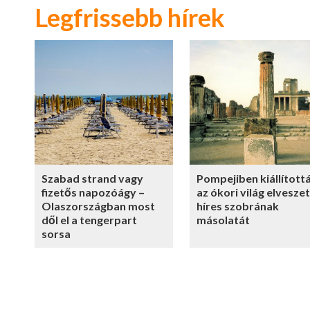
Legfrissebb hírek
Szabad strand vagy
Pompejiben kiállított
fizetős napozóágy –
az ókori világ elveszet
Olaszországban most
híres szobrának
dől el a tengerpart
másolatát
sorsa