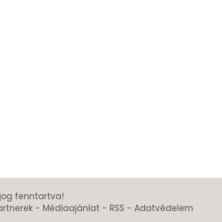
jog fenntartva!
artnerek
-
Médiaajánlat
-
RSS
-
Adatvédelem