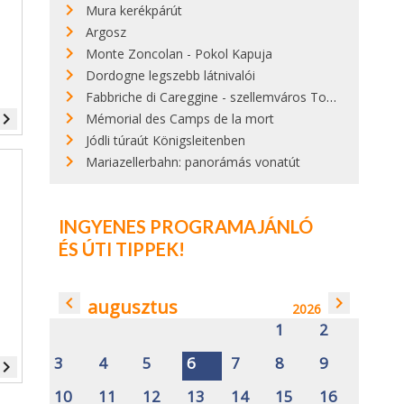
Mura kerékpárút
Argosz
Monte Zoncolan - Pokol Kapuja
Dordogne legszebb látnivalói
Fabbriche di Careggine - szellemváros Toszkánában
vigate_next
Mémorial des Camps de la mort
Jódli túraút Königsleitenben
Mariazellerbahn: panorámás vonatút
INGYENES PROGRAMAJÁNLÓ
ÉS ÚTI TIPPEK!
navigate_before
navigate_next
augusztus
2026
1
2
3
4
5
6
7
8
9
vigate_next
10
11
12
13
14
15
16