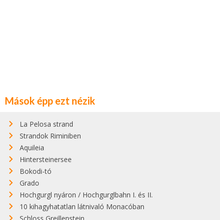
Mások épp ezt nézik
La Pelosa strand
Strandok Riminiben
Aquileia
Hintersteinersee
Bokodi-tó
Grado
Hochgurgl nyáron / Hochgurglbahn I. és II.
10 kihagyhatatlan látnivaló Monacóban
Schloss Greillenstein