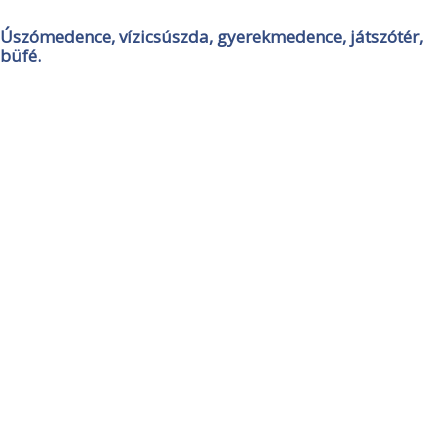
Úszómedence, vízicsúszda, gyerekmedence, játszótér,
büfé.