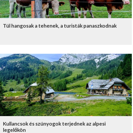
Túl hangosak a tehenek, a turisták panaszkodnak
Kullancsok és szúnyogok terjednek az alpesi
legelőkön