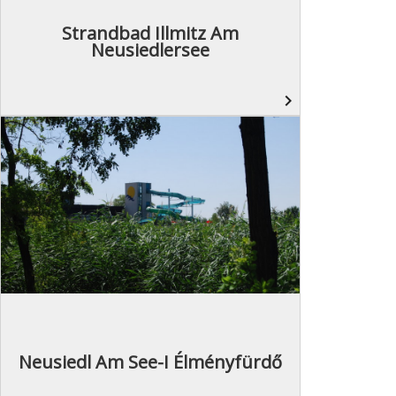
Strandbad Illmitz Am
Neusiedlersee
navigate_next
Neusiedl Am See-I Élményfürdő