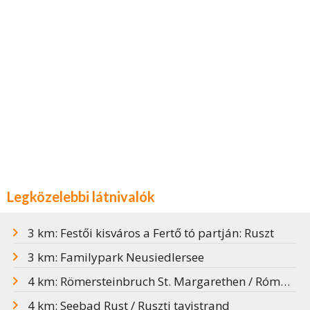
Legközelebbi látnivalók
3 km: Festői kisváros a Fertő tó partján: Ruszt
3 km: Familypark Neusiedlersee
4 km: Römersteinbruch St. Margarethen / Római kőfejtő
4 km: Seebad Rust / Ruszti tavistrand