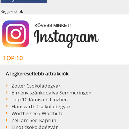
Regisztrálok
TOP 10
A legkeresettebb attrakciók
Zotter Csokoládégyár
Élmény szánkópálya Semmeringen
Top 10 látnivaló Linzben
Hauswirth Csokoládégyár
Wörthersee / Wörthi-tó
Zell am See-Kaprun
Lindt csokoládégyár