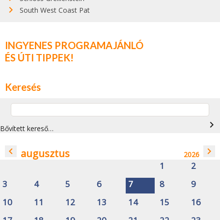
South West Coast Pat
INGYENES PROGRAMAJÁNLÓ
ÉS ÚTI TIPPEK!
Keresés
navigate_next
Bővített kereső…
navigate_before
navigate_next
augusztus
2026
1
2
3
4
5
6
7
8
9
10
11
12
13
14
15
16