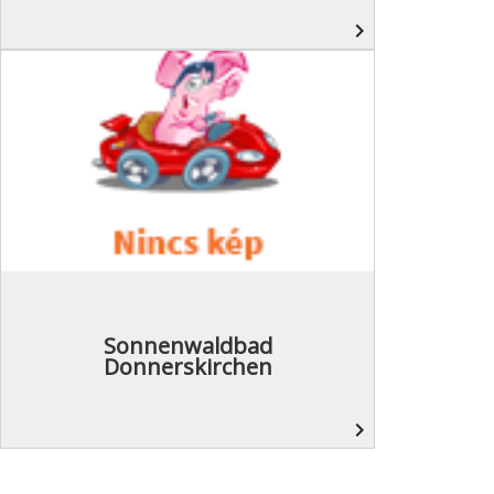
navigate_next
Sonnenwaldbad
Donnerskirchen
navigate_next