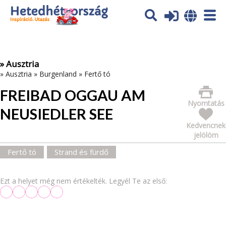
Az oldal sütiket (cookies) használ. További tájékoztatás itt:
Adatvédelmi tájékoztató
Ok
» Ausztria
»
Ausztria
»
Burgenland
»
Fertő tó
FREIBAD OGGAU AM
Nyomtatás
NEUSIEDLER SEE
Kedvencnek
jelölöm
Fertő tó
Strand és fürdő
Ezt a helyet még nem értékelték. Legyél Te az első: