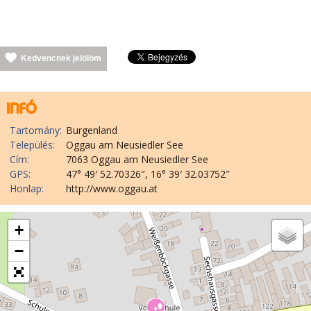
Kedvencnek jelölöm
Tartomány:
Burgenland
Település:
Oggau am Neusiedler See
Cím:
7063 Oggau am Neusiedler See
GPS:
47° 49′ 52.70326″, 16° 39′ 32.03752″
Honlap:
http://www.oggau.at
+
−