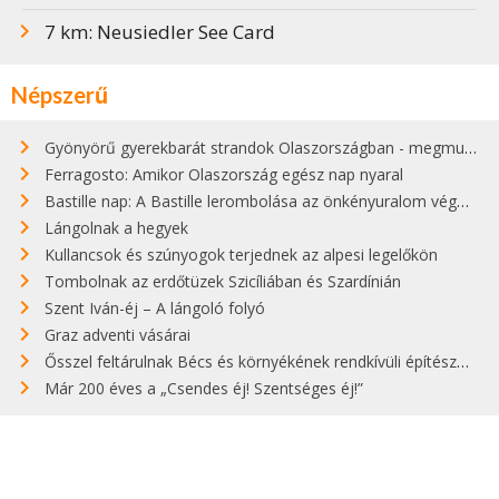
7 km: Neusiedler See Card
Népszerű
Gyönyörű gyerekbarát strandok Olaszországban - megmutatjuk a 15 legjobbat
Ferragosto: Amikor Olaszország egész nap nyaral
Bastille nap: A Bastille lerombolása az önkényuralom végét jelentette
Lángolnak a hegyek
Kullancsok és szúnyogok terjednek az alpesi legelőkön
Tombolnak az erdőtüzek Szicíliában és Szardínián
Szent Iván-éj – A lángoló folyó
Graz adventi vásárai
Ősszel feltárulnak Bécs és környékének rendkívüli építészeti kincsei
Már 200 éves a „Csendes éj! Szentséges éj!”