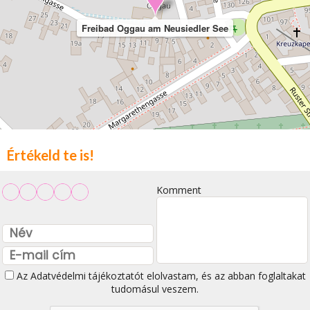
Freibad Oggau am Neusiedler See
Értékeld te is!
Komment
Az
Adatvédelmi tájékoztatót
elolvastam, és az abban foglaltakat
tudomásul veszem.