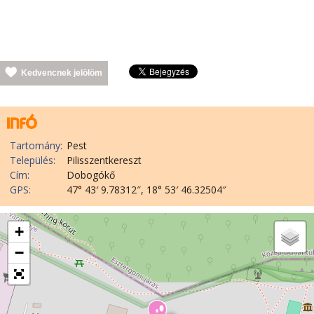
Kedvencnek jelölöm
Tartomány:
Pest
Település:
Pilisszentkereszt
Cím:
Dobogókő
GPS:
47° 43′ 9.78312″, 18° 53′ 46.32504″
+
−