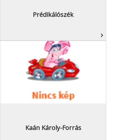
Prédikálószék
navigate_next
Kaán Károly-Forrás