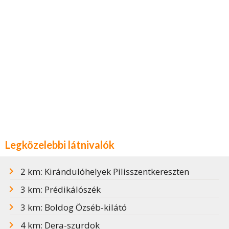
Legközelebbi látnivalók
2 km: Kirándulóhelyek Pilisszentkereszten
3 km: Prédikálószék
3 km: Boldog Özséb-kilátó
4 km: Dera-szurdok