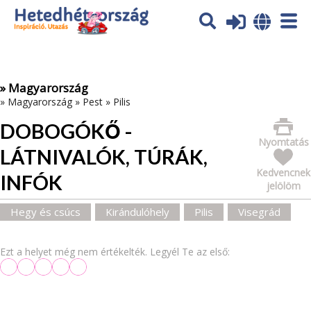
Az oldal sütiket (cookies) használ. További tájékoztatás itt:
Adatvédelmi tájékoztató
Ok
» Magyarország
»
Magyarország
»
Pest
»
Pilis
DOBOGÓKŐ -
Nyomtatás
LÁTNIVALÓK, TÚRÁK,
Kedvencnek
INFÓK
jelölöm
Hegy és csúcs
Kirándulóhely
Pilis
Visegrád
Ezt a helyet még nem értékelték. Legyél Te az első: