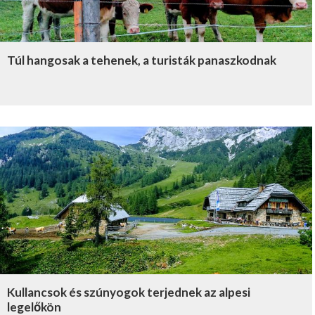
Túl hangosak a tehenek, a turisták panaszkodnak
Kullancsok és szúnyogok terjednek az alpesi
legelőkön