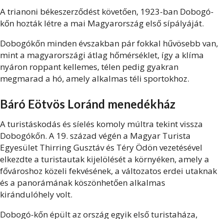
A trianoni békeszerződést követően, 1923-ban Dobogó-
kőn hozták létre a mai Magyarország első sípályáját.
Dobogókőn minden évszakban pár fokkal hűvösebb van,
mint a magyarországi átlag hőmérséklet, így a klíma
nyáron roppant kellemes, télen pedig gyakran
megmarad a hó, amely alkalmas téli sportokhoz.
Báró Eötvös Loránd menedékház
A turistáskodás és síelés komoly múltra tekint vissza
Dobogókőn. A 19. század végén a Magyar Turista
Egyesület Thirring Gusztáv és Téry Ödön vezetésével
elkezdte a turistautak kijelölését a környéken, amely a
fővároshoz közeli fekvésének, a változatos erdei utaknak
és a panorámának köszönhetően alkalmas
kirándulóhely volt.
Dobogó-kőn épült az ország egyik első turistaháza,