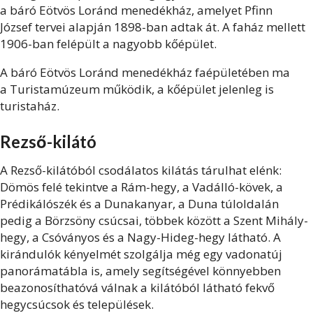
a báró Eötvös Loránd menedékház, amelyet Pfinn
József tervei alapján 1898-ban adtak át. A faház mellett
1906-ban felépült a nagyobb kőépület.
A báró Eötvös Loránd menedékház faépületében ma
a Turistamúzeum működik, a kőépület jelenleg is
turistaház.
Rezső-kilátó
A Rezső-kilátóból csodálatos kilátás tárulhat elénk:
Dömös felé tekintve a Rám-hegy, a Vadálló-kövek, a
Prédikálószék és a Dunakanyar, a Duna túloldalán
pedig a Börzsöny csúcsai, többek között a Szent Mihály-
hegy, a Csóványos és a Nagy-Hideg-hegy látható. A
kirándulók kényelmét szolgálja még egy vadonatúj
panorámatábla is, amely segítségével könnyebben
beazonosíthatóvá válnak a kilátóból látható fekvő
hegycsúcsok és települések.