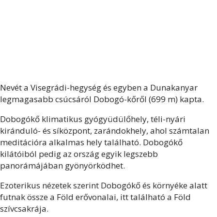
Nevét a Visegrádi-hegység és egyben a Dunakanyar
legmagasabb csúcsáról Dobogó-kőről (699 m) kapta.
Dobogókő klimatikus gyógyüdülőhely, téli-nyári
kiránduló- és síközpont, zarándokhely, ahol számtalan
meditációra alkalmas hely található. Dobogókő
kilátóiból pedig az ország egyik legszebb
panorámájában gyönyörködhet.
Ezoterikus nézetek szerint Dobogókő és környéke alatt
futnak össze a Föld erővonalai, itt található a Föld
szívcsakrája.