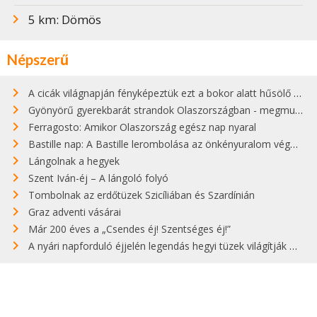
5 km: Dömös
Népszerű
A cicák világnapján fényképeztük ezt a bokor alatt hűsölő cicát Kisorosziban
Gyönyörű gyerekbarát strandok Olaszországban - megmutatjuk a 15 legjobbat
Ferragosto: Amikor Olaszország egész nap nyaral
Bastille nap: A Bastille lerombolása az önkényuralom végét jelentette
Lángolnak a hegyek
Szent Iván-éj – A lángoló folyó
Tombolnak az erdőtüzek Szicíliában és Szardínián
Graz adventi vásárai
Már 200 éves a „Csendes éj! Szentséges éj!”
A nyári napforduló éjjelén legendás hegyi tüzek világítják meg Zugspitzét