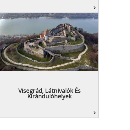
navigate_next
Visegrád, Látnivalók És
Kirándulóhelyek
navigate_next