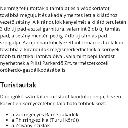
Nemrég felújították a támfalat és a védőkorlátot,
továbbá megújult és akadálymentes lett a kilátóhoz
vezető sétány. A kirándulók kényelmét a kilátó területén
3 db új pad-asztal garnitúra, valamint 2 db új támlás
pad, a sétány mentén pedig 7 db új támlás pad
szolgálja. Az újonnan kihelyezett információs táblákon
továbbá a kirándulók megismerkedhetnek a környék
főbb turisztikai látnivalóival, valamint bepillantást
nyerhetnek a Pilisi Parkerdő Zrt. természetközeli
örökerdő-gazdálkodásába is.
Turistautak
Dobogókő számtalan turistaút kiindulópontja, hiszen
közvetlen környezetében található többek közt:
a vadregényes Rám-szakadék
a Thirring-szikla (Turul körút)
a Zsivány-sziklák