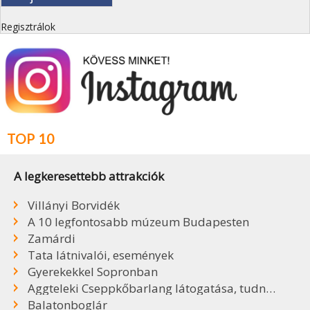
Regisztrálok
TOP 10
A legkeresettebb attrakciók
Villányi Borvidék
A 10 legfontosabb múzeum Budapesten
Zamárdi
Tata látnivalói, események
Gyerekekkel Sopronban
Aggteleki Cseppkőbarlang látogatása, tudnivalók
Balatonboglár