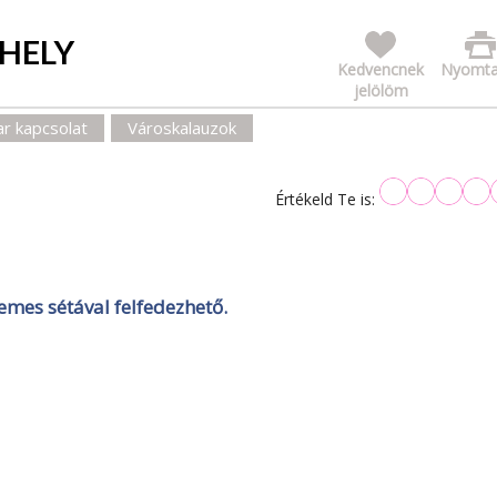
JHELY
Kedvencnek
Nyomta
jelölöm
r kapcsolat
Városkalauzok
Értékeld Te is:
emes sétával felfedezhető.