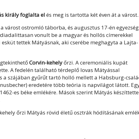
király foglalta el
és meg is tartotta két éven át a várost.
l a várost ostromló táborba, és augusztus 17-én egyezség
 diadalittasan vonult be a magyar és hollós címerekkel
lói esküt tettek Mátyásnak, aki cserébe meghagyta a Lajta-
gtekinthető
Corvin-kehely
őrzi. A ceremoniális kupát
te. A fedelén található térdeplő lovas Mátyással
 a szájában gyűrűt tartó holló mellett a Habsburg-csal
vinusbecher) eredetére több teória is napvilágot látott. Eg
 1462-es béke emlékére. Mások szerint Mátyás készíttette
.
n-kehely őrzi Mátyás rövid életű osztrák hódításának emlék