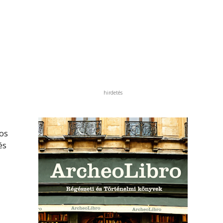
hirdetés
os
és