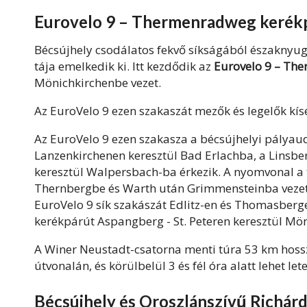
Eurovelo 9 – Thermenradweg kerék
Bécsújhely csodálatos fekvő síkságából északny
tája emelkedik ki. Itt kezdődik az
Eurovelo 9 – Th
Mönichkirchenbe vezet.
Az EuroVelo 9 ezen szakaszát mezők és legelők kísé
Az EuroVelo 9 ezen szakasza a bécsújhelyi pályaud
Lanzenkirchenen keresztül Bad Erlachba, a Linsbe
keresztül Walpersbach-ba érkezik. A nyomvonal a 
Thernbergbe és Warth után Grimmensteinba vezet. 
EuroVelo 9 sík szakászát Edlitz-en és Thomasberge
kerékpárút Aspangberg - St. Peteren keresztül Mön
A Winer Neustadt-csatorna menti túra 53 km hossz
útvonalán, és körülbelül 3 és fél óra alatt lehet let
Bécsújhely és Oroszlánszívű Richár