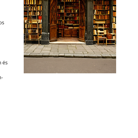
os
n és
n-