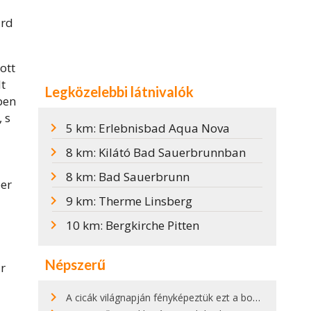
ard
ott
t
Legközelebbi látnivalók
ben
 s
5 km: Erlebnisbad Aqua Nova
8 km: Kilátó Bad Sauerbrunnban
8 km: Bad Sauerbrunn
ber
9 km: Therme Linsberg
10 km: Bergkirche Pitten
Népszerű
ár
a
A cicák világnapján fényképeztük ezt a bokor alatt hűsölő cicát Kisorosziban