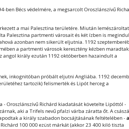
194-ben Bécs védelmére, a megsarcolt Oroszlánszívű Rich
kezett a mai Palesztina területére. Miután lemészároltat
a Palesztina partmenti városait és két ízben is megindul
, ahová azonban nem sikerült eljutnia. 1192 szeptemberé
elmében a partmenti városok keresztény kézben maradtak,
 angol király ezután 1192 októberben hazaindult a
nek, inkognitóban próbált eljutni Angliába. 1192 decem
rületéhez tartozik) felismerték és Lipót herceg a
ia - Oroszlánszívű Richárd kiadatását követelte Lipóttól -
árnak, aki a Trifels nevű pfalzi várba záratta őt. A csász
apodtak a király szabadon bocsájtásának feltételében -
. Richárd 100 000 ezüst márkát (akkor 23 400 kiló tiszta