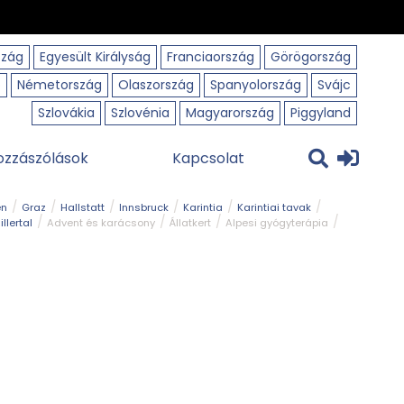
szág
Egyesült Királyság
Franciaország
Görögország
o
Németország
Olaszország
Spanyolország
Svájc
Szlovákia
Szlovénia
Magyarország
Piggyland
ozzászólások
Kapcsolat
en
Graz
Hallstatt
Innsbruck
Karintia
Karintiai tavak
illertal
Advent és karácsony
Állatkert
Alpesi gyógyterápia
park
Kerékpár
Kilátó
Korcsolyapálya
Magyar kapcsolat
avak
Tél
Téli túrázás
Templom és kolostor
Természeti park