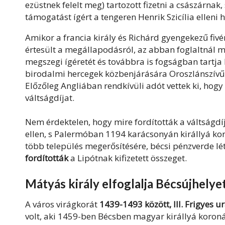
ezüstnek felelt meg) tartozott fizetni a császárnak,
támogatást ígért a tengeren Henrik Szicília elleni
Amikor a francia király és Richárd gyengekezű fivé
értesült a megállapodásról, az abban foglaltnál 
megszegi ígéretét és továbbra is fogságban tartja R
birodalmi hercegek közbenjárására Oroszlánszívű 
Előzőleg Angliában rendkívüli adót vettek ki, hog
váltságdíjat.
Nem érdektelen, hogy mire fordították a váltságdíj
ellen, s Palermóban 1194 karácsonyán királlyá ko
több település megerősítésére, bécsi pénzverde lé
fordították
a Lipótnak kifizetett összeget.
Mátyás király elfoglalja Bécsújhelye
A város virágkorát
1439-1493 között, III. Frigyes u
volt, aki 1459-ben Bécsben magyar királlyá koron