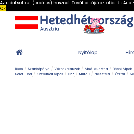
Az oldal sütiket (cookies) használ. További tájékoztatás itt:
Adat
Ok
Ausztria
Nyitólap
Hír
Bécs
Szánkópálya
Városkalauzok
Alsó-Ausztria
Bécsi Alpok
Kelet-Tirol
Kitzbüheli Alpok
Linz
Murau
Nassfeld
Ötztal
Sa
Alpesi út
Ásványok & Kristályok
Barlang
Bob
Csúszda
Esemény
Gleccser
Gyerek t
Múzeum
Óriásroller és mountaincart
Osztrák ételek
Park és kert
Túra
Vár és kastély
Világörökség
Vízesés
Zöldturista