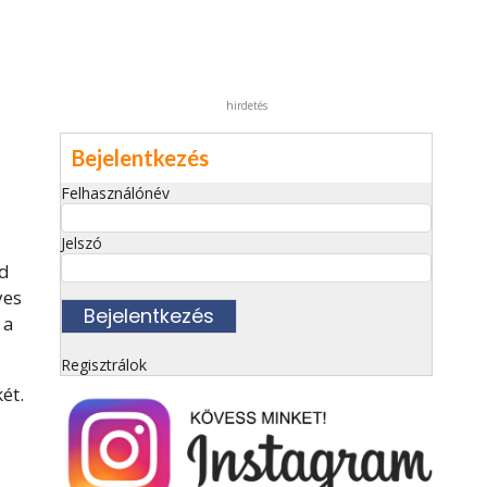
hirdetés
Bejelentkezés
Felhasználónév
Jelszó
ád
yes
 a
Regisztrálok
ét.