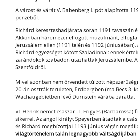
A várost és várát V. Babenberg Lipót alapította 1
pénzéből.
Richárd kereszteshadjárata során 1191 tavaszán ér
Akkonban háromezer elfogott muzulmánt, elfoglalt
Jeruzsálem ellen (1191 telén és 1192 júniusában)
Richárd egyezséget kötött Szaladinnal: ennek ért
zarándokok szabadon utazhattak Jeruzsálembe. Az
Szentföldről.
Mivel azonban nem örvendett túlzott népszerűség
20-án osztrák területen, Erdbergben (ma Bécs 3. ke
Wachaugebietben lévő Dürnstein várába záratta.
VI. Henrik német császár - I. Frigyes (Barbarossa) f
sikerrel. Az angol királyt Speyerben átadták a csász
és Richárd megbízottjai 1193 június végén megáll
világtörténelem talán legnagyobb váltságdíjában