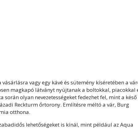
a vásárlásra vagy egy kávé és sütemény kíséretében a vár
nösen magkapó látványt nyújtanak a boltokkal, piacokkal 
a során olyan nevezetességeket fedezhet fel, mint a késő
zázadi Reckturm őrtorony. Említésre méltó a vár, Burg
émia otthona.
zabadidős lehetőségeket is kínál, mint például az Aqua