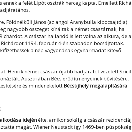
 s ennek a felét Lipót osztrák herceg kapta. Emellett Rich
 hadjáratához.
re, Földnélküli János (az angol Aranybulla kibocsájtója)
még nagyobb összeget kínáltak a német császárnak, ha
ichárdot. A császár hajlandó is lett volna az alkura, de a
Richárdot 1194. február 4-én szabadon bocsájtották.
y kifizethessék a nép vagyonának egyharmadát kitevő
at. Henrik német császár újabb hadjáratot vezetett Szicíl
ronázták. Ausztriában Bécs erődítményeinek bővítésére,
tesítésére és mindenekelőtt
Bécsújhely megalapítására
t
ralkodása idején
élte, amikor sokáig a császár rezidenciá
áztatta magát, Wiener Neustadt így 1469-ben püspökség 