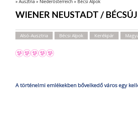
»
Ausztria
»
Niederösterreich
»
Bécsi Alpok
WIENER NEUSTADT / BÉCSÚ
Alsó-Ausztria
Bécsi Alpok
Kerékpár
Magya
A történelmi emlékekben bővelkedő város egy kell