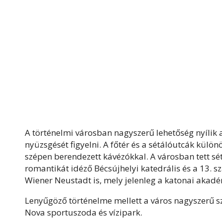
A történelmi városban nagyszerű lehetőség nyílik 
nyüzsgését figyelni. A főtér és a sétálóutcák külö
szépen berendezett kávézókkal. A városban tett sét
romantikát idéző Bécsújhelyi katedrális és a 13. s
Wiener Neustadt is, mely jelenleg a katonai akad
Lenyűgöző történelme mellett a város nagyszerű s
Nova sportuszoda és vízipark.