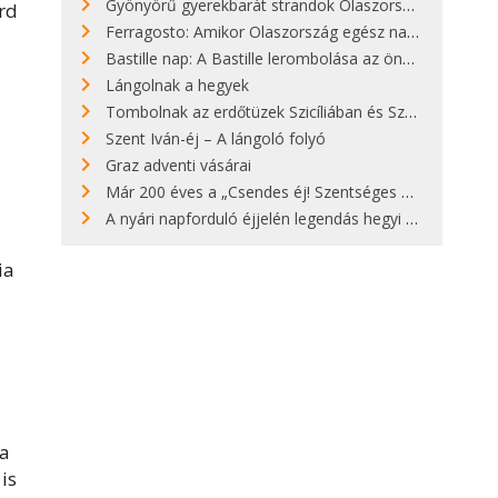
Gyönyörű gyerekbarát strandok Olaszországban - megmutatjuk a 15 legjobbat
árd
Ferragosto: Amikor Olaszország egész nap nyaral
Bastille nap: A Bastille lerombolása az önkényuralom végét jelentette
Lángolnak a hegyek
Tombolnak az erdőtüzek Szicíliában és Szardínián
Szent Iván-éj – A lángoló folyó
Graz adventi vásárai
Már 200 éves a „Csendes éj! Szentséges éj!”
A nyári napforduló éjjelén legendás hegyi tüzek világítják meg Zugspitzét
ia
ja
is