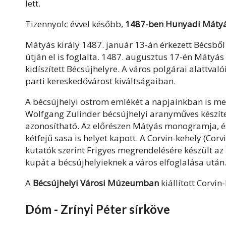
lett.
Tizennyolc évvel később,
1487-ben Hunyadi Mátyás 
Mátyás király 1487. január 13-án érkezett Bécsbő
útján el is foglalta. 1487. augusztus 17-én Mátyás
kidíszített Bécsújhelyre. A város polgárai alattva
parti kereskedővárost kiváltságaiban.
A bécsújhelyi ostrom emlékét a napjainkban is me
Wolfgang Zulinder bécsújhelyi aranyműves készítet
azonosítható. Az előrészen Mátyás monogramja, és
kétfejű sasa is helyet kapott. A Corvin-kehely (Cor
kutatók szerint Frigyes megrendelésére készült az
kupát a bécsújhelyieknek a város elfoglalása után
A
Bécsújhelyi Városi Múzeumban
kiállított Corvi
Dóm - Zrínyi Péter sírköve