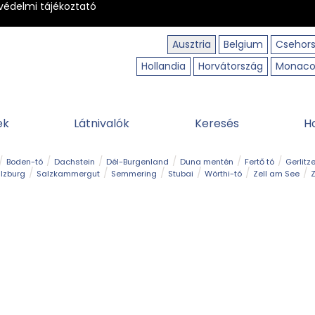
védelmi tájékoztató
Ausztria
Belgium
Csehor
Hollandia
Horvátország
Monac
ek
Látnivalók
Keresés
H
Boden-tó
Dachstein
Dél-Burgenland
Duna mentén
Fertő tó
Gerlitz
lzburg
Salzkammergut
Semmering
Stubai
Wörthi-tó
Zell am See
Z
úraút
Határélmény
Hegy és csúcs
Hegyi gyerekvilág
Húsvét
Kaland
Régiók
Sisi nyomában
Strand és fürdő
Szabadidőpark
Szurdok
T