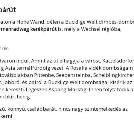
párút
ugaton a Hohe Wand, délen a Bucklige Welt dimbes-domb
ermenradweg kerékpárút
is, mely a Wechsel régióba,
rik.
varon indul. Amint az út elhagyja a várost, Katzelsdorfo
rg Asia termálfürdőig vezet. A Rosalia vidék dombságain
továbbiakban Pittenbe, Seebensteinba, Scheiblingkirche
Jobbról és balról a Bucklige Welt dombságai kísérik az
n keresztül egészen Aspang Marktig. Innen folytatódik a
ichkirchenig.
ú, könnyű, családbarát, nincs nagy szintemelkedés az
ekerni.
d