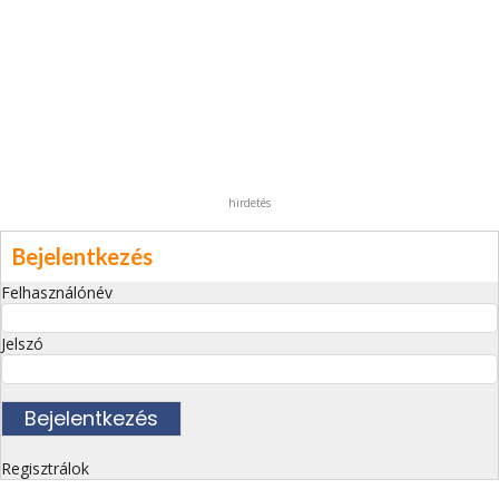
hirdetés
Bejelentkezés
Felhasználónév
Jelszó
Regisztrálok