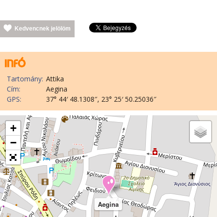
Kedvencnek jelölöm
Tartomány:
Attika
Cím:
Aegina
GPS:
37° 44′ 48.1308″, 23° 25′ 50.25036″
+
−
Aegina