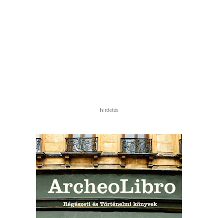
hirdetés