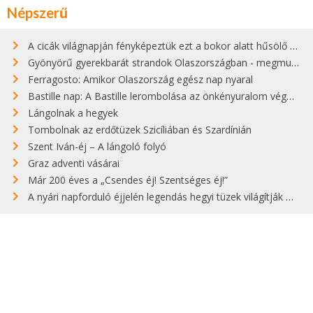
Népszerű
A cicák világnapján fényképeztük ezt a bokor alatt hűsölő cicát Kisorosziban
Gyönyörű gyerekbarát strandok Olaszországban - megmutatjuk a 15 legjobbat
Ferragosto: Amikor Olaszország egész nap nyaral
Bastille nap: A Bastille lerombolása az önkényuralom végét jelentette
Lángolnak a hegyek
Tombolnak az erdőtüzek Szicíliában és Szardínián
Szent Iván-éj – A lángoló folyó
Graz adventi vásárai
Már 200 éves a „Csendes éj! Szentséges éj!”
A nyári napforduló éjjelén legendás hegyi tüzek világítják meg Zugspitzét