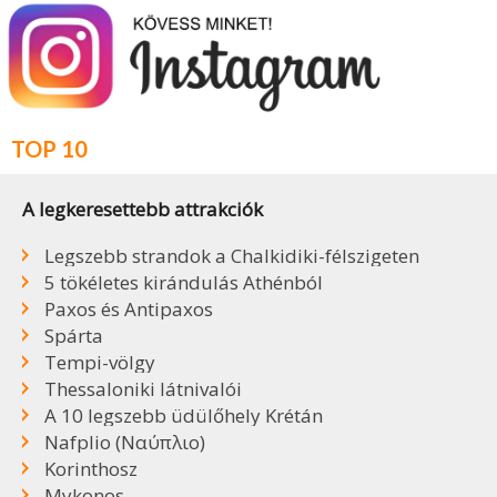
TOP 10
A legkeresettebb attrakciók
Legszebb strandok a Chalkidiki-félszigeten
5 tökéletes kirándulás Athénból
Paxos és Antipaxos
Spárta
Tempi-völgy
Thessaloniki látnivalói
A 10 legszebb üdülőhely Krétán
Nafplio (Ναύπλιο)
Korinthosz
Mykonos