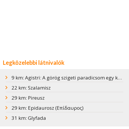
Legközelebbi látnivalók
9 km: Agistri: A görög szigeti paradicsom egy kőhajításnyira Athéntól
22 km: Szalamisz
29 km: Pireusz
29 km: Epidaurosz (Επίδαυρος)
31 km: Glyfada