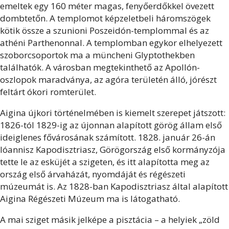
emeltek egy 160 méter magas, fenyőerdőkkel övezett
dombtetőn. A templomot képzeletbeli háromszögek
kötik össze a szunioni Poszeidón-templommal és az
athéni Parthenonnal. A templomban egykor elhelyezett
szoborcsoportok ma a müncheni Glyptothekben
találhatók. A városban megtekinthető az Apollón-
oszlopok maradványa, az agóra területén álló, jórészt
feltárt ókori romterület.
Aigina újkori történelmében is kiemelt szerepet játszott:
1826-tól 1829-ig az újonnan alapított görög állam első
ideiglenes fővárosának számított. 1828. január 26-án
Ióannisz Kapodisztriasz, Görögország első kormányzója
tette le az esküjét a szigeten, és itt alapította meg az
ország első árvaházát, nyomdáját és régészeti
múzeumát is. Az 1828-ban Kapodisztriasz által alapított
Aigina Régészeti Múzeum ma is látogatható.
A mai sziget másik jelképe a pisztácia – a helyiek „zöld