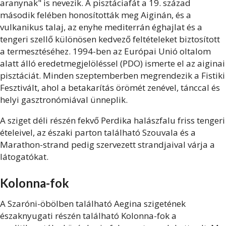
aranynak" is nevezik. A pisztáciafát a 19. század
második felében honosították meg Aiginán, és a
vulkanikus talaj, az enyhe mediterrán éghajlat és a
tengeri szellő különösen kedvező feltételeket biztosított
a termesztéséhez. 1994-ben az Európai Unió oltalom
alatt álló eredetmegjelöléssel (PDO) ismerte el az aiginai
pisztáciát. Minden szeptemberben megrendezik a Fistiki
Fesztivált, ahol a betakarítás örömét zenével, tánccal és
helyi gasztronómiával ünneplik.
A sziget déli részén fekvő Perdika halászfalu friss tengeri
ételeivel, az északi parton található Szouvala és a
Marathon-strand pedig szervezett strandjaival várja a
látogatókat.
Kolonna-fok
A Szaróni-öbölben található Aegina szigetének
északnyugati részén található Kolonna-fok a