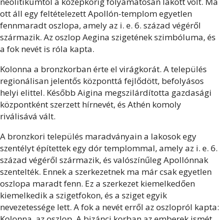
neolitikumtól a középkorig folyamatosan lakott volt. Ma
ott áll egy feltételezett Apollón-templom egyetlen
fennmaradt oszlopa, amely az i. e. 6. század végéről
származik. Az oszlop Aegina szigetének szimbóluma, és
a fok nevét is róla kapta.
Kolonna a bronzkorban érte el virágkorát. A település
regionálisan jelentős központtá fejlődött, befolyásos
helyi elittel. Később Aigina megszilárdította gazdasági
központként szerzett hírnevét, és Athén komoly
riválisává vált.
A bronzkori település maradványain a lakosok egy
szentélyt építettek egy dór templommal, amely az i. e. 6.
század végéről származik, és
valószínűleg Apollónnak
szentelték
. Ennek a szerkezetnek ma már csak egyetlen
oszlopa maradt fenn. Ez a szerkezet kiemelkedően
kiemelkedik a szigetfokon, és a sziget egyik
nevezetessége lett. A fok a nevét erről az oszlopról kapta:
Kolonna, az oszlop. A bizánci korban az emberek ismét