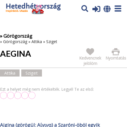
Az oldal sütiket (cookies) használ. További tájékoztatás itt:
Adatvédelmi tájékoztató
Ok
» Görögország
»
Görögország
»
Attika
»
Sziget
AEGINA
Kedvencnek
Nyomtatás
jelölöm
Attika
Sziget
Ezt a helyet még nem értékelték. Legyél Te az első:
Aigina (görögül: Αίγινα) a Szaróni-öböl egyik