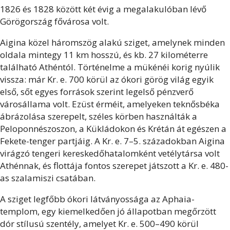
1826 és 1828 között két évig a megalakulóban lévő
Görögország fővárosa volt.
Aigina közel háromszög alakú sziget, amelynek minden
oldala mintegy 11 km hosszú, és kb. 27 kilométerre
található Athéntól. Történelme a mükénéi korig nyúlik
vissza: már Kr. e. 700 körül az ókori görög világ egyik
első, sőt egyes források szerint legelső pénzverő
városállama volt. Ezüst érméit, amelyeken teknősbéka
ábrázolása szerepelt, széles körben használták a
Peloponnészoszon, a Kükládokon és Krétán át egészen a
Fekete-tenger partjáig. A Kr. e. 7–5. századokban Aigina
virágzó tengeri kereskedőhatalomként vetélytársa volt
Athénnak, és flottája fontos szerepet játszott a Kr. e. 480-
as szalamiszi csatában.
A sziget legfőbb ókori látványossága az Aphaia-
templom, egy kiemelkedően jó állapotban megőrzött
dór stílusú szentély, amelyet Kr. e. 500–490 körül