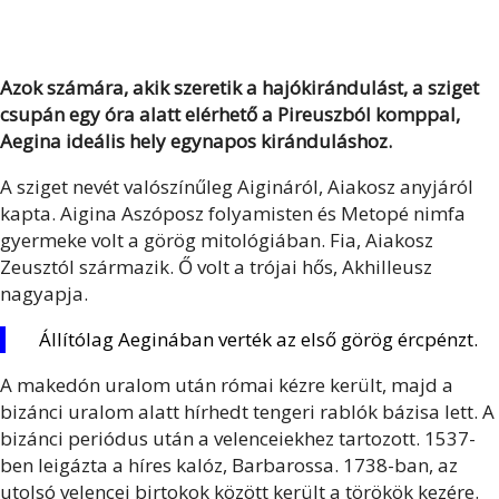
Azok számára, akik szeretik a hajókirándulást, a sziget
csupán egy óra alatt elérhető a Pireuszból komppal,
Aegina ideális hely egynapos kiránduláshoz.
A sziget nevét valószínűleg Aigináról, Aiakosz anyjáról
kapta. Aigina Aszóposz folyamisten és Metopé nimfa
gyermeke volt a görög mitológiában. Fia, Aiakosz
Zeusztól származik. Ő volt a trójai hős, Akhilleusz
nagyapja.
Állítólag Aeginában verték az első görög ércpénzt.
A makedón uralom után római kézre került, majd a
bizánci uralom alatt hírhedt tengeri rablók bázisa lett. A
bizánci periódus után a velenceiekhez tartozott. 1537-
ben leigázta a híres kalóz, Barbarossa. 1738-ban, az
utolsó velencei birtokok között került a törökök kezére.