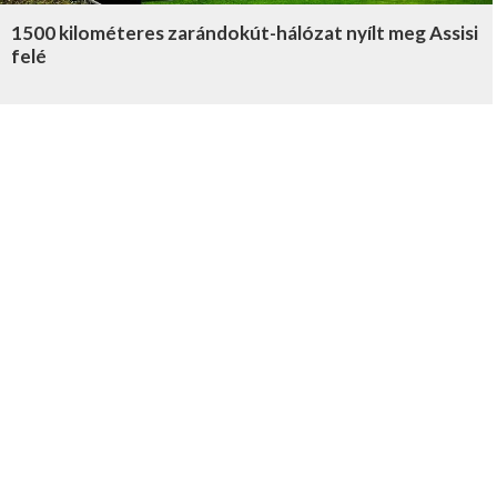
1500 kilométeres zarándokút-hálózat nyílt meg Assisi
felé