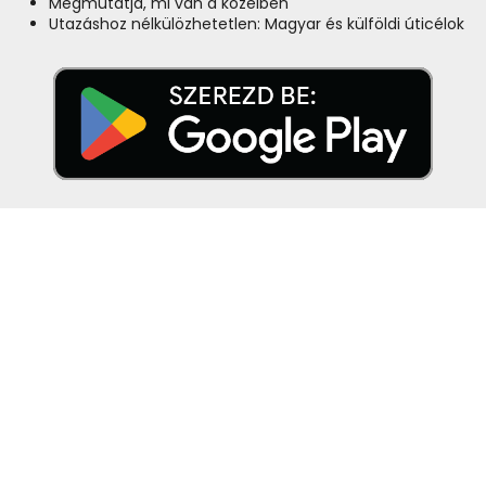
Megmutatja, mi van a közelben
Utazáshoz nélkülözhetetlen: Magyar és külföldi úticélok