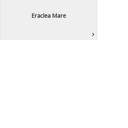
Eraclea Mare
navigate_next