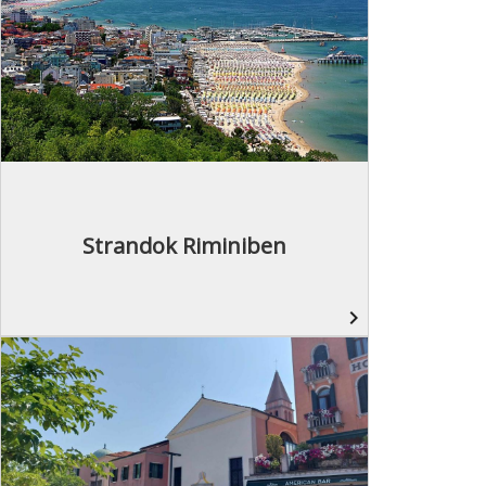
Strandok Riminiben
navigate_next