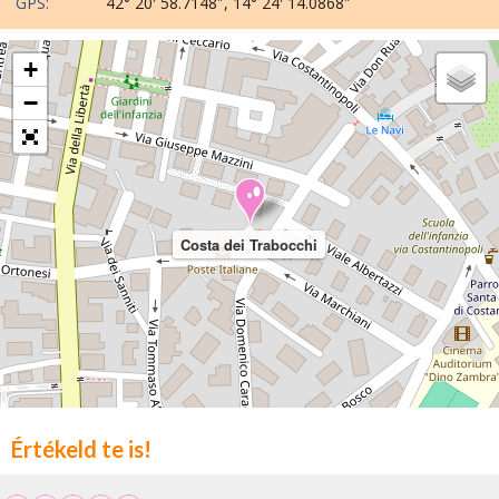
GPS:
42° 20′ 58.7148″, 14° 24′ 14.0868″
+
−
Costa dei Trabocchi
Értékeld te is!