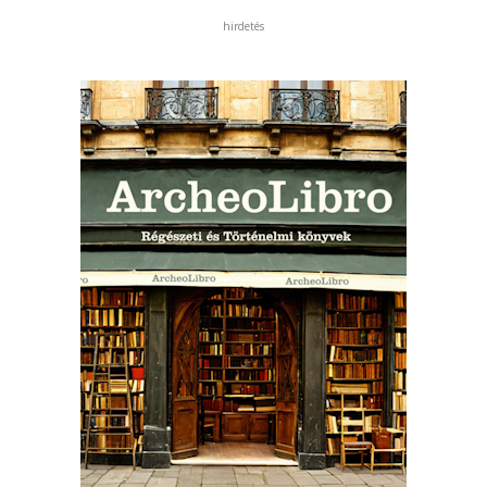
hirdetés