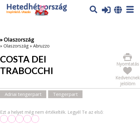
Az oldal sütiket (cookies) használ. További tájékoztatás itt:
Adatvédelmi tájékoztató
Ok
» Olaszország
»
Olaszország
»
Abruzzo
COSTA DEI
Nyomtatás
TRABOCCHI
Kedvencnek
jelölöm
Adriai tengerpart
Tengerpart
Ezt a helyet még nem értékelték. Legyél Te az első: