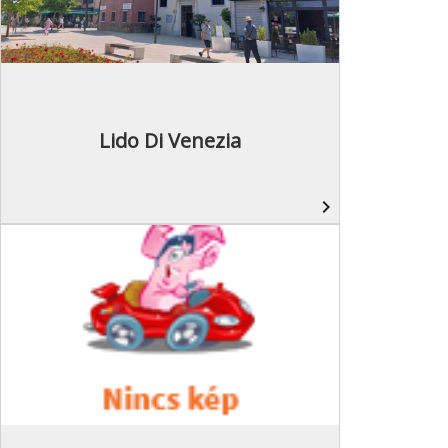
Lido Di Venezia
navigate_next