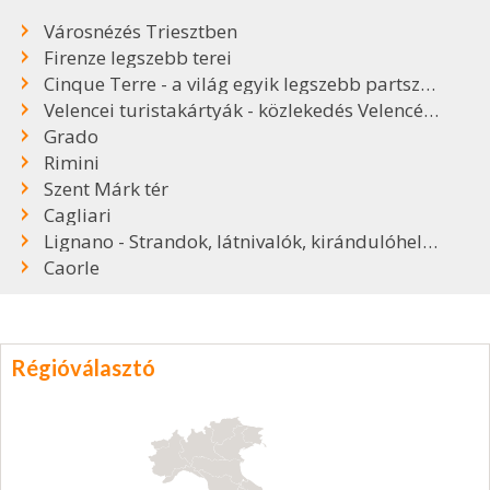
Városnézés Triesztben
Firenze legszebb terei
Cinque Terre - a világ egyik legszebb partszakasza
Velencei turistakártyák - közlekedés Velencében
Grado
Rimini
Szent Márk tér
Cagliari
Lignano - Strandok, látnivalók, kirándulóhelyek
Caorle
Régióválasztó