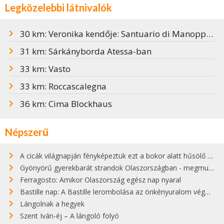
Legközelebbi látnivalók
30 km: Veronika kendője: Santuario di Manoppello
31 km: Sárkányborda Atessa-ban
33 km: Vasto
33 km: Roccascalegna
36 km: Cima Blockhaus
Népszerű
A cicák világnapján fényképeztük ezt a bokor alatt hűsölő cicát Kisorosziban
Gyönyörű gyerekbarát strandok Olaszországban - megmutatjuk a 15 legjobbat
Ferragosto: Amikor Olaszország egész nap nyaral
Bastille nap: A Bastille lerombolása az önkényuralom végét jelentette
Lángolnak a hegyek
Szent Iván-éj – A lángoló folyó