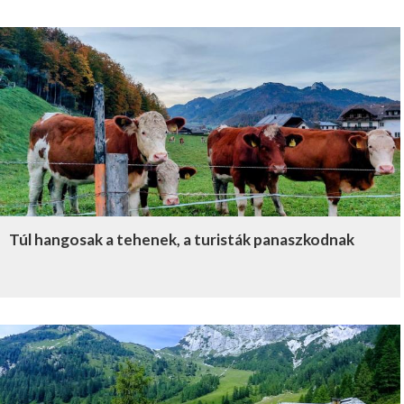
Túl hangosak a tehenek, a turisták panaszkodnak