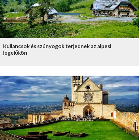
Kullancsok és szúnyogok terjednek az alpesi
legelőkön