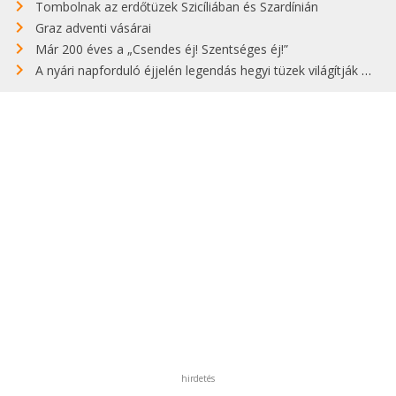
Tombolnak az erdőtüzek Szicíliában és Szardínián
Graz adventi vásárai
Már 200 éves a „Csendes éj! Szentséges éj!”
A nyári napforduló éjjelén legendás hegyi tüzek világítják meg Zugspitzét
hirdetés