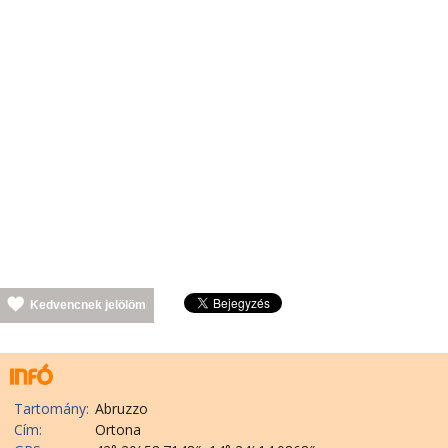
Kedvencnek jelölöm
Tartomány:
Abruzzo
Cím:
Ortona