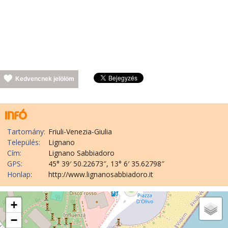
Kedvencnek jelölöm
Tartomány:
Friuli-Venezia-Giulia
Település:
Lignano
Cím:
Lignano Sabbiadoro
GPS:
45° 39′ 50.22673″, 13° 6′ 35.62798″
Honlap:
http://www.lignanosabbiadoro.it
+
−