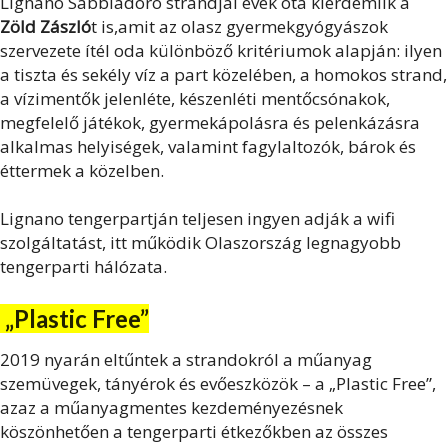
Lignano Sabbiadoro strandjai évek óta kiérdemlik a
Zöld Zászló
t is,
amit az olasz gyermekgyógyászok
szervezete ítél oda különböző kritériumok alapján: ilyen
a tiszta és sekély víz a part közelében, a homokos strand,
a vízimentők jelenléte, készenléti mentőcsónakok,
megfelelő játékok, gyermekápolásra és pelenkázásra
alkalmas helyiségek, valamint fagylaltozók, bárok és
éttermek a közelben.
Lignano tengerpartján teljesen ingyen adják a wifi
szolgáltatást, itt működik Olaszország legnagyobb
tengerparti hálózata.
„Plastic Free”
2019 nyarán eltűntek a strandokról a műanyag
szemüvegek, tányérok és evőeszközök – a „Plastic Free”,
azaz a műanyagmentes kezdeményezésnek
köszönhetően a tengerparti étkezőkben az összes