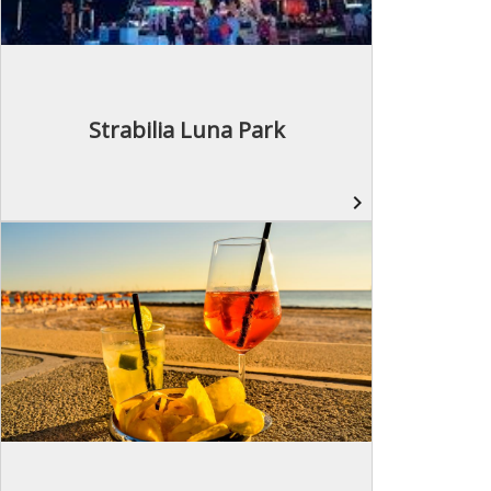
Strabilia Luna Park
navigate_next