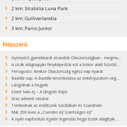
2 km: Strabilia Luna Park
2 km: Gulliverlandia
3 km: Parco Junior
Népszerű
Gyönyörű gyerekbarát strandok Olaszországban - megmutatjuk a 15 legjobbat
A cicák világnapján fényképeztük ezt a bokor alatt hűsölő cicát Kisorosziban
Ferragosto: Amikor Olaszország egész nap nyaral
Bastille nap: A Bastille lerombolása az önkényuralom végét jelentette
Lángolnak a hegyek
Szent Iván-éj – A lángoló folyó
Graz adventi vásárai
Tombolnak az erdőtüzek Szicíliában és Szardínián
Már 200 éves a „Csendes éj! Szentséges éj!”
A nyári napforduló éjjelén legendás hegyi tüzek világítják meg Zugspitzét