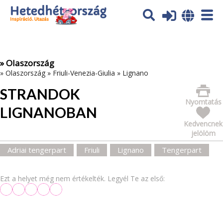
Az oldal sütiket (cookies) használ. További tájékoztatás itt:
Adatvédelmi tájékoztató
Ok
» Olaszország
»
Olaszország
»
Friuli-Venezia-Giulia
»
Lignano
STRANDOK
Nyomtatás
LIGNANOBAN
Kedvencnek
jelölöm
Adriai tengerpart
Friuli
Lignano
Tengerpart
Ezt a helyet még nem értékelték. Legyél Te az első: