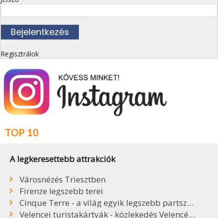
Regisztrálok
TOP 10
A legkeresettebb attrakciók
Városnézés Triesztben
Firenze legszebb terei
Cinque Terre - a világ egyik legszebb partszakasza
Velencei turistakártyák - közlekedés Velencében