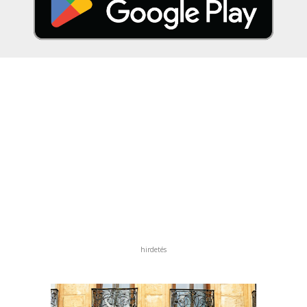
hirdetés