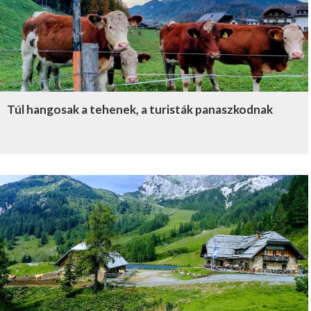
Túl hangosak a tehenek, a turisták panaszkodnak