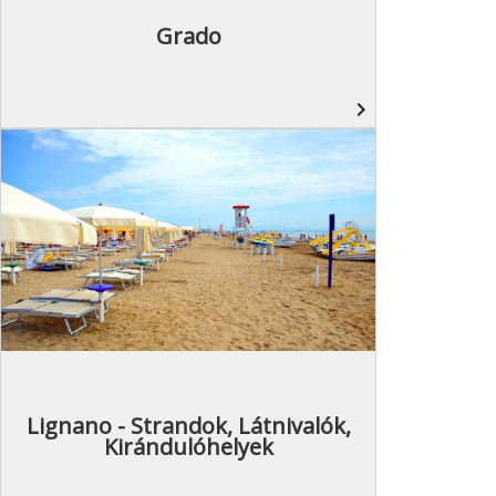
Grado
navigate_next
Lignano - Strandok, Látnivalók,
Kirándulóhelyek