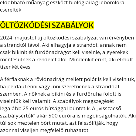
eldobható műanyag eszközt biológiailag lebomlóra
cserélték.
ÖLTÖZKÖDÉSI SZABÁLYOK
2024. májustól új öltözködési szabályzat van érvényben
a strandtól távol. Aki elhagyja a strandot, annak nem
csak bikinit és fürdőnadrágot kell viselnie, a gyerekek
mentesülnek a rendelet alól. Mindenkit érint, aki elmúlt
tizenkét éves.
A férfiaknak a rövidnadrág mellett pólót is kell viselniük,
ha például enni vagy inni szeretnének a stranddal
szemben. A nőknek a bikini és a fürdőruha fölött is
viselniük kell valamit. A szabályok megszegését
legalább 25 eurós bírsággal büntetik. A „visszaeső
szabálysértők” akár 500 euróra is megbírságolhatók. Aki
túl sok meztelen bőrt mutat, azt felszólítják, hogy
azonnal viseljen megfelelő ruházatot.