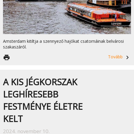
Amsterdam kitiltja a szennyező hajókat csatornáinak belvárosi
szakaszáról.
print
Tovább
navigate_next
A KIS JÉGKORSZAK
LEGHÍRESEBB
FESTMÉNYE ÉLETRE
KELT
2024. november 10.