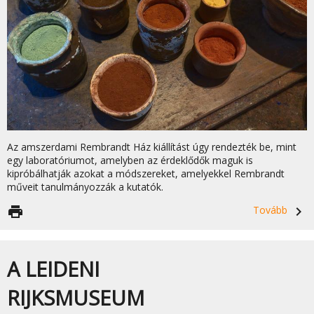
Az amszerdami Rembrandt Ház kiállítást úgy rendezték be, mint
egy laboratóriumot, amelyben az érdeklődők maguk is
kipróbálhatják azokat a módszereket, amelyekkel Rembrandt
műveit tanulmányozzák a kutatók.
print
Tovább
navigate_next
A LEIDENI
RIJKSMUSEUM