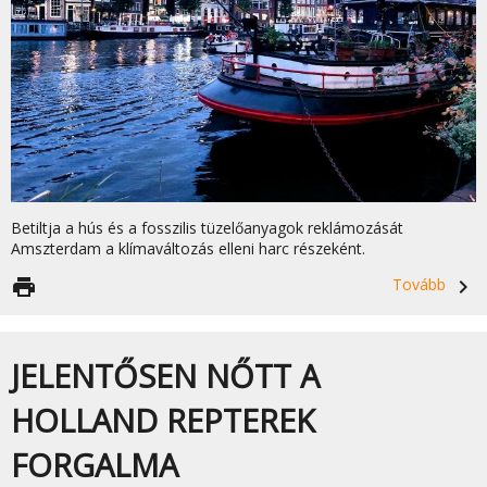
Betiltja a hús és a fosszilis tüzelőanyagok reklámozását
Amszterdam a klímaváltozás elleni harc részeként.
print
Tovább
navigate_next
JELENTŐSEN NŐTT A
HOLLAND REPTEREK
FORGALMA