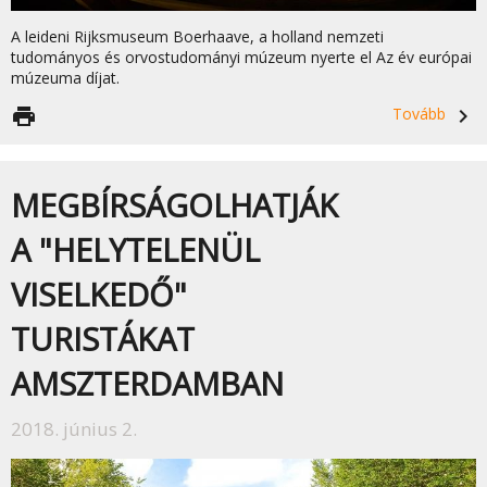
A leideni Rijksmuseum Boerhaave, a holland nemzeti
tudományos és orvostudományi múzeum nyerte el Az év európai
múzeuma díjat.
print
Tovább
navigate_next
MEGBÍRSÁGOLHATJÁK
A "HELYTELENÜL
VISELKEDŐ"
TURISTÁKAT
AMSZTERDAMBAN
2018. június 2.