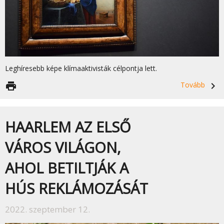
Leghíresebb képe klímaaktivisták célpontja lett.
print
Tovább
navigate_next
HAARLEM AZ ELSŐ
VÁROS VILÁGON,
AHOL BETILTJÁK A
HÚS REKLÁMOZÁSÁT
2022. szeptember 12.