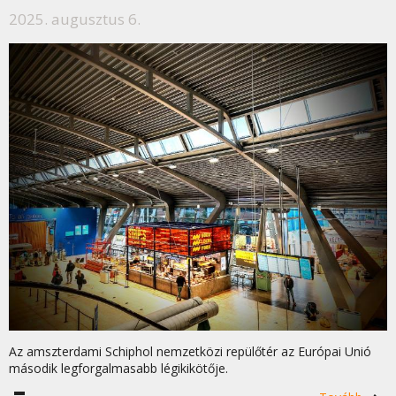
2025. augusztus 6.
Az amszterdami Schiphol nemzetközi repülőtér az Európai Unió
második legforgalmasabb légikikötője.