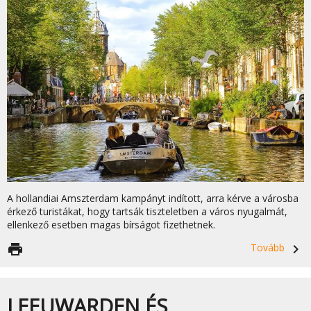
A hollandiai Amszterdam kampányt indított, arra kérve a városba
érkező turistákat, hogy tartsák tiszteletben a város nyugalmát,
ellenkező esetben magas bírságot fizethetnek.
print
Tovább
navigate_next
LEEUWARDEN ÉS