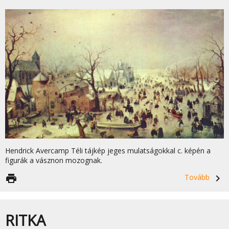
Hendrick Avercamp Téli tájkép jeges mulatságokkal c. képén a
figurák a vásznon mozognak.
print
Tovább
navigate_next
RITKA