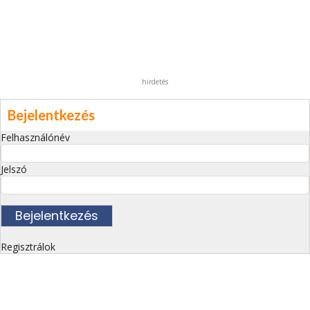
hirdetés
Bejelentkezés
Felhasználónév
Jelszó
Regisztrálok