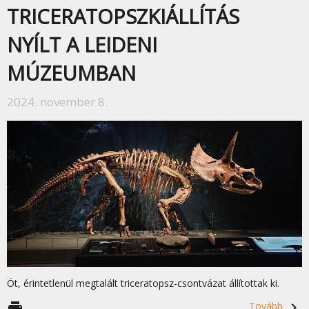
TRICERATOPSZKIÁLLÍTÁS
NYÍLT A LEIDENI
MÚZEUMBAN
2024. november 8.
Öt, érintetlenül megtalált triceratopsz-csontvázat állítottak ki.
print
Tovább
navigate_next