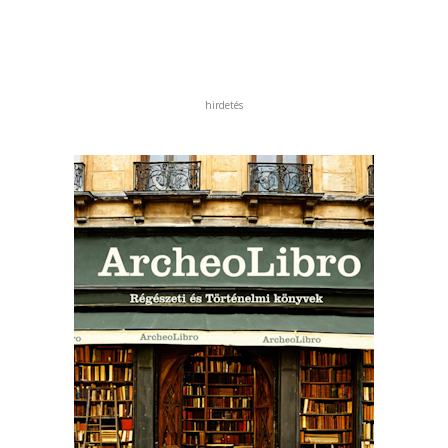
hirdetés