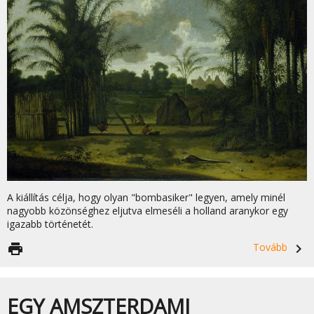
A kiállítás célja, hogy olyan "bombasiker" legyen, amely minél
nagyobb közönséghez eljutva elmeséli a holland aranykor egy
igazabb történetét.
print
Tovább
navigate_next
EGY AMSZTERDAMI