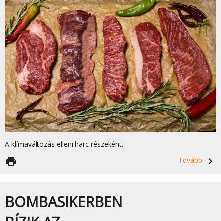
A klímaváltozás elleni harc részeként.
print
Tovább
navigate_next
BOMBASIKERBEN