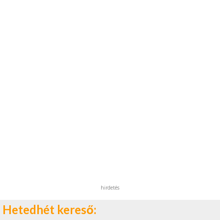
hirdetés
Hetedhét kereső: