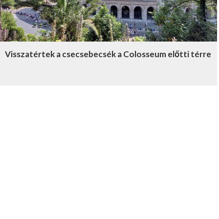
Visszatértek a csecsebecsék a Colosseum előtti térre