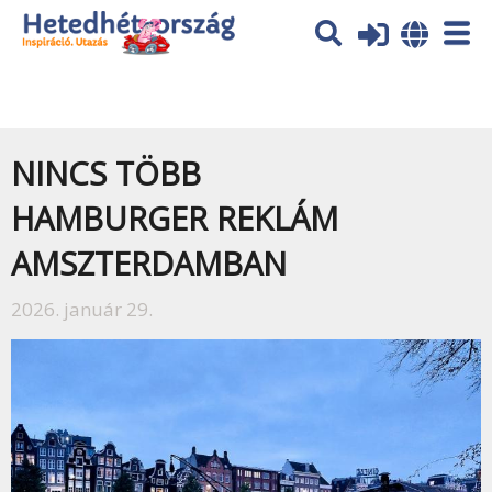
Az oldal sütiket (cookies) használ. További tájékoztatás itt:
Adatvédelmi tájékoztató
Ok
NINCS TÖBB
HAMBURGER REKLÁM
AMSZTERDAMBAN
2026. január 29.