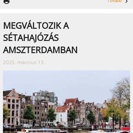
print
Tovább
navigate_next
MEGVÁLTOZIK A
SÉTAHAJÓZÁS
AMSZTERDAMBAN
2025. március 13.