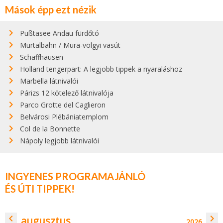
Mások épp ezt nézik
Pußtasee Andau fürdőtó
Murtalbahn / Mura-völgyi vasút
Schaffhausen
Holland tengerpart: A legjobb tippek a nyaraláshoz
Marbella látnivalói
Párizs 12 kötelező látnivalója
Parco Grotte del Caglieron
Belvárosi Plébániatemplom
Col de la Bonnette
Nápoly legjobb látnivalói
INGYENES PROGRAMAJÁNLÓ
ÉS ÚTI TIPPEK!
navigate_before
navigate_next
augusztus
2026