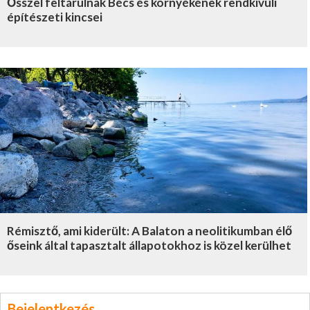
Ősszel feltárulnak Bécs és környékének rendkívüli
építészeti kincsei
Rémisztő, ami kiderült: A Balaton a neolitikumban élő
őseink által tapasztalt állapotokhoz is közel kerülhet
Bejelentkezés