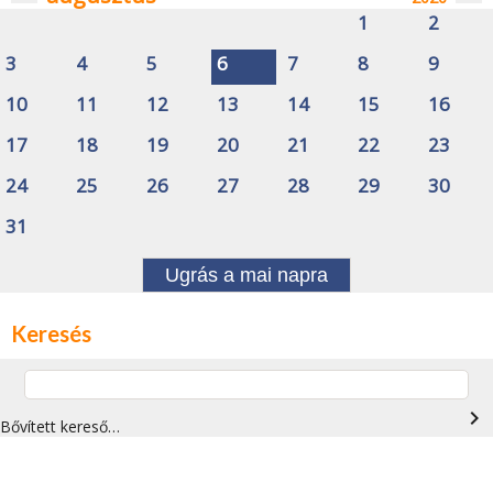
1
2
3
4
5
6
7
8
9
10
11
12
13
14
15
16
17
18
19
20
21
22
23
24
25
26
27
28
29
30
31
Ugrás a mai napra
Keresés
navigate_next
Bővített kereső…