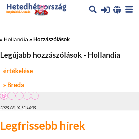
Az oldal sütiket (cookies) használ. További tájékoztatás itt:
Adatvédelmi tájékoztató
Ok
»
Hollandia
» Hozzászólások
Legújabb hozzászólások - Hollandia
értékelése
» Breda
2025-08-10 12:14:35
Legfrissebb hírek