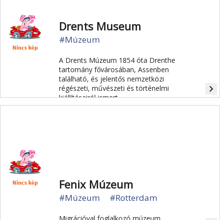
koncentrációs táborba hurcolták.
Drents Museum
#Múzeum
A Drents Múzeum 1854 óta Drenthe
tartomány fővárosában, Assenben
található, és jelentős nemzetközi
navigate_next
régészeti, művészeti és történelmi
kiállításairól ismert.
Fenix Múzeum
#Múzeum
#Rotterdam
Migrációval foglalkozó múzeum