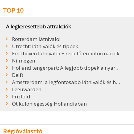
TOP 10
A legkeresettebb attrakciók
Rotterdam látnivalói
Utrecht: látnivalók és tippek
Eindhoven látnivalói + repülőtéri információk
Nijmegen
Holland tengerpart: A legjobb tippek a nyaraláshoz
Delft
Amszterdam: a legfontosabb látnivalók és hasznos tudnivalók
Leeuwarden
Frízföld
Öt különlegesség Hollandiában
Régióválasztó