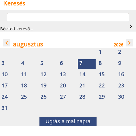
Keresés
navigate_next
Bővített kereső…
navigate_before
navigate_next
augusztus
2026
1
2
3
4
5
6
7
8
9
10
11
12
13
14
15
16
17
18
19
20
21
22
23
24
25
26
27
28
29
30
31
Ugrás a mai napra