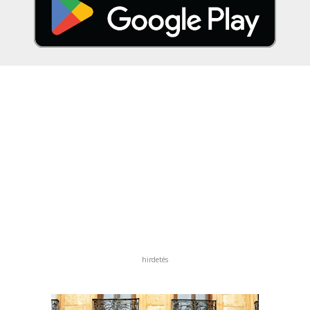
hirdetés