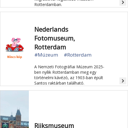
navigate_next
Rotterdamban.
Nederlands
Fotomuseum,
Rotterdam
#Múzeum
#Rotterdam
A Nemzeti Fotográfiai Múzeum 2025-
ben nyílik Rotterdamban meg egy
történelmi kávézó, az 1903-ban épült
navigate_next
Santos raktárban található.
Rijksmuseum