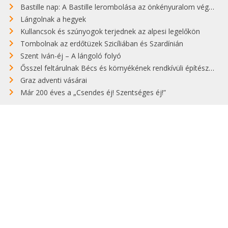
Bastille nap: A Bastille lerombolása az önkényuralom végét jelentette
Lángolnak a hegyek
Kullancsok és szúnyogok terjednek az alpesi legelőkön
Tombolnak az erdőtüzek Szicíliában és Szardínián
Szent Iván-éj – A lángoló folyó
Ősszel feltárulnak Bécs és környékének rendkívüli építészeti kincsei
Graz adventi vásárai
Már 200 éves a „Csendes éj! Szentséges éj!”