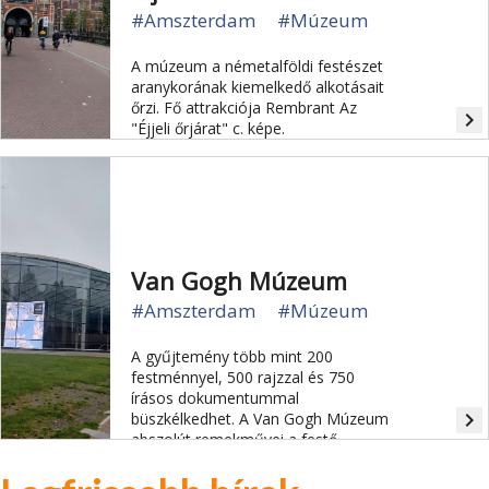
#Amszterdam
#Múzeum
A múzeum a németalföldi festészet
aranykorának kiemelkedő alkotásait
őrzi. Fő attrakciója Rembrant Az
navigate_next
"Éjjeli őrjárat" c. képe.
Van Gogh Múzeum
#Amszterdam
#Múzeum
A gyűjtemény több mint 200
festménnyel, 500 rajzzal és 750
írásos dokumentummal
navigate_next
büszkélkedhet. A Van Gogh Múzeum
abszolút remekművei a festő
önarcképei, a Napraforgók, a
Krumplievők és a Hálószoba.