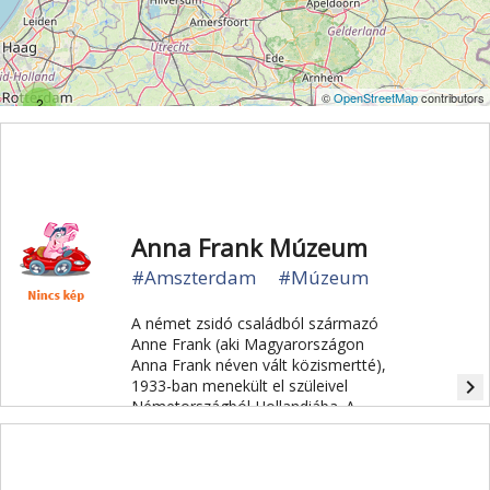
©
OpenStreetMap
contributors
2
Anna Frank Múzeum
#Amszterdam
#Múzeum
A német zsidó családból származó
Anne Frank (aki Magyarországon
Anna Frank néven vált közismertté),
navigate_next
1933-ban menekült el szüleivel
Németországból Hollandiába. A
család a náci megszállás idején egy
amszterdami házban bújt meg. A
rejtekhelyet azonban 1944-ben árulás
folytán felfedezték, a családot