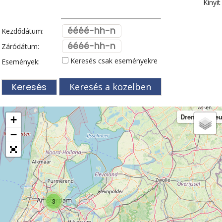
Kinyit
Kezdődátum:
Záródátum:
Keresés csak eseményekre
Események:
Keresés a közelben
Drents Muse
+
−
3