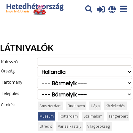
Az oldal sütiket (cookies) használ. További tájékoztatás itt:
Adatvédelmi tájékoztató
Ok
LÁTNIVALÓK
Kulcsszó
Ország
Tartomány
Település
Címkék
Amszterdam
Eindhoven
Hága
Közlekedés
Múzeum
Rotterdam
Szélmalom
Tengerpart
Utrecht
Vár és kastély
Világörökség