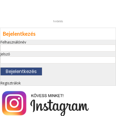
hirdetés
Bejelentkezés
Felhasználónév
Jelszó
Regisztrálok