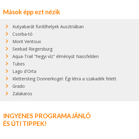
Mások épp ezt nézik
Kutyabarát fürdőhelyek Ausztriában
Csorba-tó
Mont Ventoux
Seebad Riegersburg
Aqua-Trail "hegyi víz" élményút Nassfelden
Tubes
Lago d'Orta
Klettersteig Donnerkogel: Égi létra a szakadék felett
Grado
Zalakaros
INGYENES PROGRAMAJÁNLÓ
ÉS ÚTI TIPPEK!