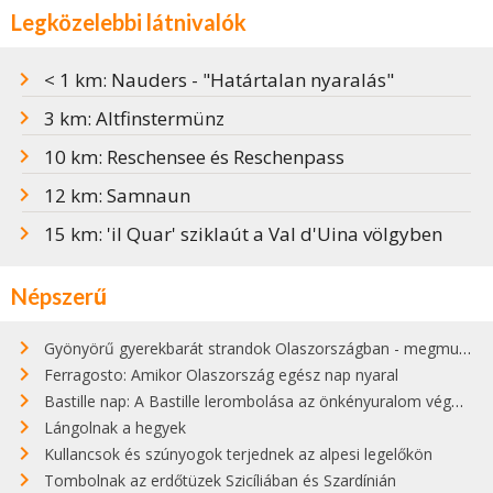
Legközelebbi látnivalók
< 1 km: Nauders - "Határtalan nyaralás"
3 km: Altfinstermünz
10 km: Reschensee és Reschenpass
12 km: Samnaun
15 km: 'il Quar' sziklaút a Val d'Uina völgyben
Népszerű
Gyönyörű gyerekbarát strandok Olaszországban - megmutatjuk a 15 legjobbat
Ferragosto: Amikor Olaszország egész nap nyaral
Bastille nap: A Bastille lerombolása az önkényuralom végét jelentette
Lángolnak a hegyek
Kullancsok és szúnyogok terjednek az alpesi legelőkön
Tombolnak az erdőtüzek Szicíliában és Szardínián