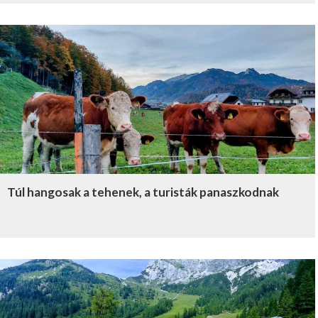
Túl hangosak a tehenek, a turisták panaszkodnak