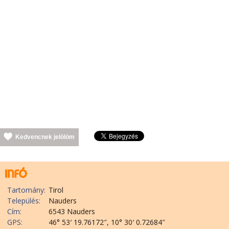
Kedvencnek jelölöm
Tartomány:
Tirol
Település:
Nauders
Cím:
6543 Nauders
GPS:
46° 53′ 19.76172″, 10° 30′ 0.72684″