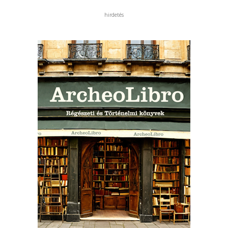
hirdetés