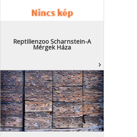
Reptilienzoo Scharnstein-A
Mérgek Háza
navigate_next