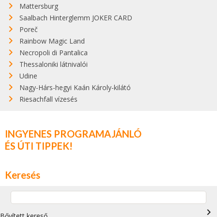
Mattersburg
Saalbach Hinterglemm JOKER CARD
Poreč
Rainbow Magic Land
Necropoli di Pantalica
Thessaloniki látnivalói
Udine
Nagy-Hárs-hegyi Kaán Károly-kilátó
Riesachfall vízesés
INGYENES PROGRAMAJÁNLÓ
ÉS ÚTI TIPPEK!
Keresés
navigate_next
Bővített kereső…