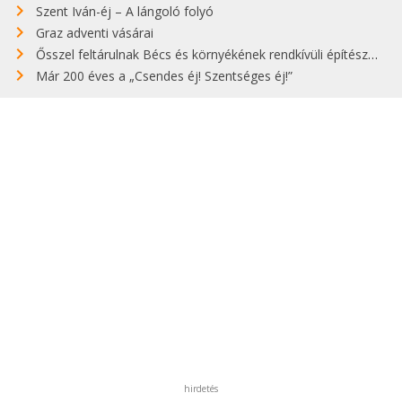
Szent Iván-éj – A lángoló folyó
Graz adventi vásárai
Ősszel feltárulnak Bécs és környékének rendkívüli építészeti kincsei
Már 200 éves a „Csendes éj! Szentséges éj!”
hirdetés