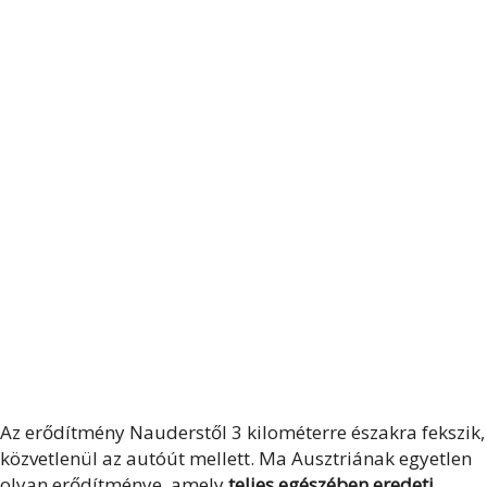
Az erődítmény Nauderstől 3 kilométerre északra fekszik,
közvetlenül az autóút mellett. Ma Ausztriának egyetlen
olyan erődítménye, amely
teljes egészében eredeti