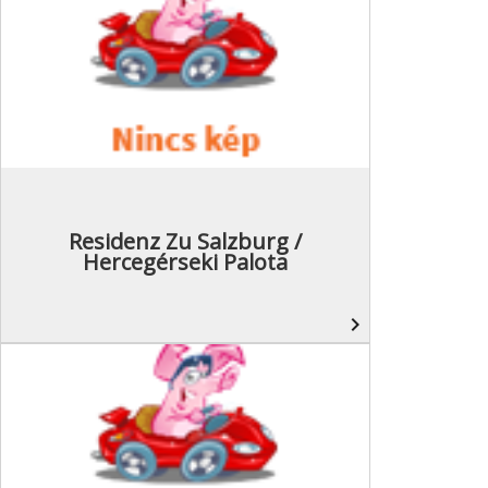
Residenz Zu Salzburg /
Hercegérseki Palota
navigate_next