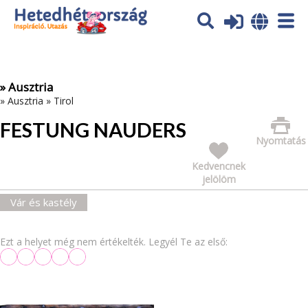
Az oldal sütiket (cookies) használ. További tájékoztatás itt:
Adatvédelmi tájékoztató
Ok
» Ausztria
»
Ausztria
»
Tirol
FESTUNG NAUDERS
Nyomtatás
Kedvencnek
jelölöm
Vár és kastély
Ezt a helyet még nem értékelték. Legyél Te az első: