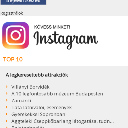
Regisztrálok
TOP 10
A legkeresettebb attrakciók
Villányi Borvidék
A 10 legfontosabb múzeum Budapesten
Zamárdi
Tata látnivalói, események
Gyerekekkel Sopronban
Aggteleki Cseppkőbarlang látogatása, tudnivalók
Balatonboglár