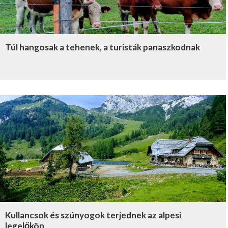
Túl hangosak a tehenek, a turisták panaszkodnak
Kullancsok és szúnyogok terjednek az alpesi
legelőkön