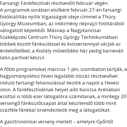
Farsangi Fánkfesztivál résztvevőit február végén.
A programok sorában elsőként február 27-én farsangi
fotókiállítás nyílik Vigasságok ideje címmel a Thúry
György Múzeumban, az intézmény néprajzi fotótárából
válogatott képekből. Másnap a Nagykanizsai
Szakképzési Centrum Thúry György Technikumában
többek között fánksütéssel és kvízversennyel várják az
érdeklődőket, a Kodály művelődési ház pedig karneváli
latin partival készül.
A főbb programokat március 1-jén, szombaton tartják, a
hagyományokhoz híven legalább ötszáz résztvevővel
induló farsangi felvonulással kezdik a napot a Hevesi
úton. A fánkfesztiválnak helyet adó Kanizsa Arénában
ezúttal is több ezer látogatóra számítanak, a mintegy 20
versengő fánksütőcsapat által készítendő több mint
százféle fánkkal örvendeztetik meg a látogatókat.
A gasztronómiai verseny mellett – amelyre Győrtől