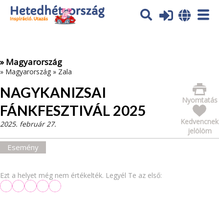
Az oldal sütiket (cookies) használ. További tájékoztatás itt:
Adatvédelmi tájékoztató
Ok
» Magyarország
»
Magyarország
»
Zala
NAGYKANIZSAI
Nyomtatás
FÁNKFESZTIVÁL 2025
Kedvencnek
2025. február 27.
jelölöm
Esemény
Ezt a helyet még nem értékelték. Legyél Te az első: