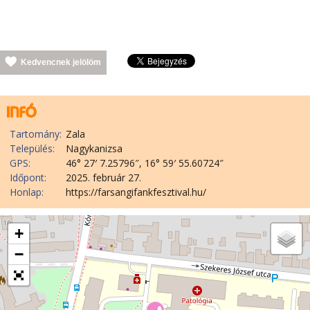
Kedvencnek jelölöm
Tartomány:
Zala
Település:
Nagykanizsa
GPS:
46° 27′ 7.25796″, 16° 59′ 55.60724″
Időpont:
2025. február 27.
Honlap:
https://farsangifankfesztival.hu/
+
−