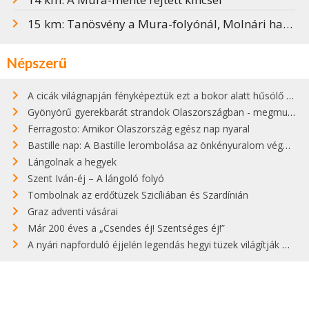
15 km: Tanösvény a Mura-folyónál, Molnári határában
Népszerű
A cicák világnapján fényképeztük ezt a bokor alatt hűsölő cicát Kisorosziban
Gyönyörű gyerekbarát strandok Olaszországban - megmutatjuk a 15 legjobbat
Ferragosto: Amikor Olaszország egész nap nyaral
Bastille nap: A Bastille lerombolása az önkényuralom végét jelentette
Lángolnak a hegyek
Szent Iván-éj – A lángoló folyó
Tombolnak az erdőtüzek Szicíliában és Szardínián
Graz adventi vásárai
Már 200 éves a „Csendes éj! Szentséges éj!”
A nyári napforduló éjjelén legendás hegyi tüzek világítják meg Zugspitzét