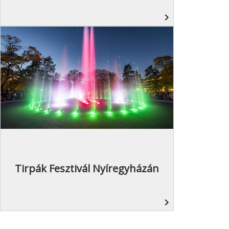
navigate_next
Tirpák Fesztivál Nyíregyházán
navigate_next