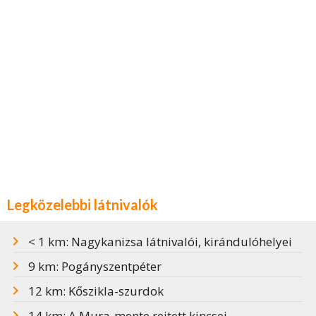
Legközelebbi látnivalók
< 1 km: Nagykanizsa látnivalói, kirándulóhelyei
9 km: Pogányszentpéter
12 km: Kőszikla-szurdok
14 km: A Mura-mente rejtett kincsei