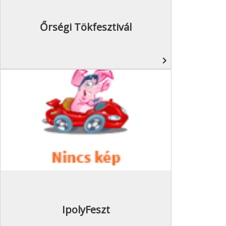
Őrségi Tökfesztivál
navigate_next
IpolyFeszt