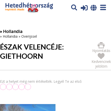
Az oldal sütiket (cookies) használ. További tájékoztatás itt:
Adatvédelmi tájékoztató
Ok
» Hollandia
»
Hollandia
»
Overijssel
ÉSZAK VELENCÉJE:
Nyomtatás
GIETHOORN
Kedvencnek
jelölöm
Ezt a helyet még nem értékelték. Legyél Te az első: