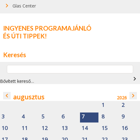
Glas Center
INGYENES PROGRAMAJÁNLÓ
ÉS ÚTI TIPPEK!
Keresés
navigate_next
Bővített kereső…
navigate_before
navigate_next
augusztus
2026
1
2
3
4
5
6
7
8
9
10
11
12
13
14
15
16
17
18
19
20
21
22
23