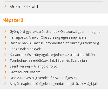
55 km: Frízföld
Népszerű
Gyönyörű gyerekbarát strandok Olaszországban - megmutatjuk a 15 legjobbat
Ferragosto: Amikor Olaszország egész nap nyaral
Bastille nap: A Bastille lerombolása az önkényuralom végét jelentette
Lángolnak a hegyek
Kullancsok és szúnyogok terjednek az alpesi legelőkön
Tombolnak az erdőtüzek Szicíliában és Szardínián
Szent Iván-éj – A lángoló folyó
Graz adventi vásárai
Már 200 éves a „Csendes éj! Szentséges éj!”
A nyári napforduló éjjelén legendás hegyi tüzek világítják meg Zugspitzét