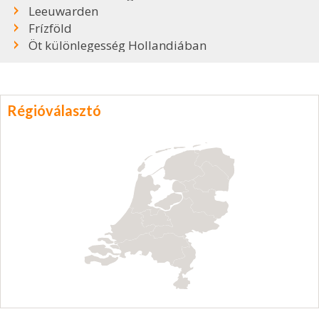
Leeuwarden
Frízföld
Öt különlegesség Hollandiában
Régióválasztó