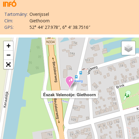
Tartomány:
Overijssel
Cím:
Giethoorn
GPS:
52° 44′ 27.978″, 6° 4′ 38.7516″
+
−
Észak Velencéje: Giethoorn