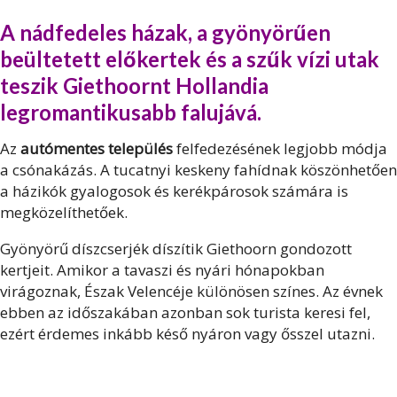
A nádfedeles házak, a gyönyörűen
beültetett előkertek és a szűk vízi utak
teszik Giethoornt Hollandia
legromantikusabb falujává.
Az
autómentes település
felfedezésének legjobb módja
a csónakázás. A tucatnyi keskeny fahídnak köszönhetően
a házikók gyalogosok és kerékpárosok számára is
megközelíthetőek.
Gyönyörű díszcserjék díszítik Giethoorn gondozott
kertjeit. Amikor a tavaszi és nyári hónapokban
virágoznak, Észak Velencéje különösen színes. Az évnek
ebben az időszakában azonban sok turista keresi fel,
ezért érdemes inkább késő nyáron vagy ősszel utazni.