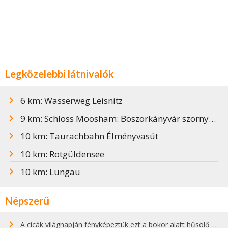
Legközelebbi látnivalók
6 km: Wasserweg Leisnitz
9 km: Schloss Moosham: Boszorkányvár szörnyű múlttal
10 km: Taurachbahn Élményvasút
10 km: Rotgüldensee
10 km: Lungau
Népszerű
A cicák világnapján fényképeztük ezt a bokor alatt hűsölő cicát Kisorosziban