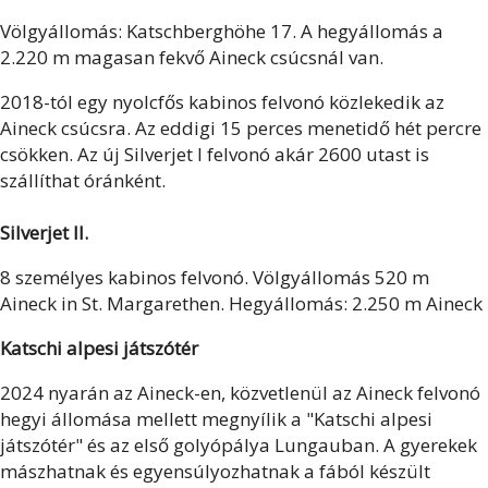
Völgyállomás: Katschberghöhe 17. A hegyállomás a
2.220 m magasan fekvő Aineck csúcsnál van.
2018-tól egy nyolcfős kabinos felvonó közlekedik az
Aineck csúcsra. Az eddigi 15 perces menetidő hét percre
csökken. Az új Silverjet I felvonó akár 2600 utast is
szállíthat óránként.
Silverjet II.
8 személyes kabinos felvonó. Völgyállomás 520 m
Aineck in St. Margarethen. Hegyállomás: 2.250 m Aineck
Katschi alpesi játszótér
2024 nyarán az Aineck-en, közvetlenül az Aineck felvonó
hegyi állomása mellett megnyílik a "Katschi alpesi
játszótér" és az első golyópálya Lungauban. A gyerekek
mászhatnak és egyensúlyozhatnak a fából készült