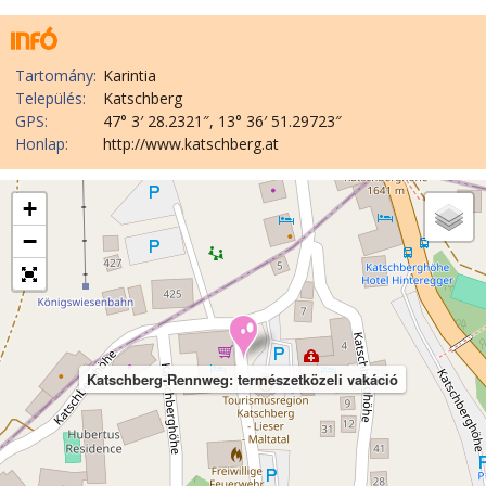
Tartomány:
Karintia
Település:
Katschberg
GPS:
47° 3′ 28.2321″, 13° 36′ 51.29723″
Honlap:
http://www.katschberg.at
+
−
Katschberg-Rennweg: természetközeli vakáció