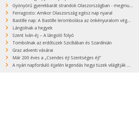
Gyönyörű gyerekbarát strandok Olaszországban - megmutatjuk a 15 legjobbat
Ferragosto: Amikor Olaszország egész nap nyaral
Bastille nap: A Bastille lerombolása az önkényuralom végét jelentette
Lángolnak a hegyek
Szent Iván-éj – A lángoló folyó
Tombolnak az erdőtüzek Szicíliában és Szardínián
Graz adventi vásárai
Már 200 éves a „Csendes éj! Szentséges éj!”
A nyári napforduló éjjelén legendás hegyi tüzek világítják meg Zugspitzét