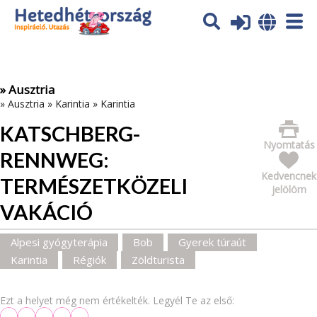
Az oldal sütiket (cookies) használ. További tájékoztatás itt:
Adatvédelmi tájékoztató
Ok
» Ausztria
»
Ausztria
»
Karintia
»
Karintia
KATSCHBERG-
Nyomtatás
RENNWEG:
Kedvencnek
TERMÉSZETKÖZELI
jelölöm
VAKÁCIÓ
Alpesi gyógyterápia
Bob
Gyerek túraút
Karintia
Régiók
Zöldturista
Ezt a helyet még nem értékelték. Legyél Te az első: