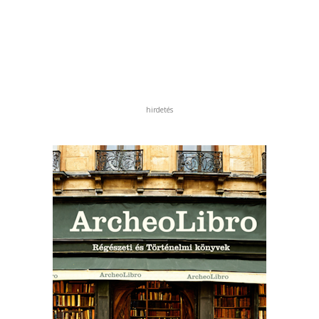
hirdetés