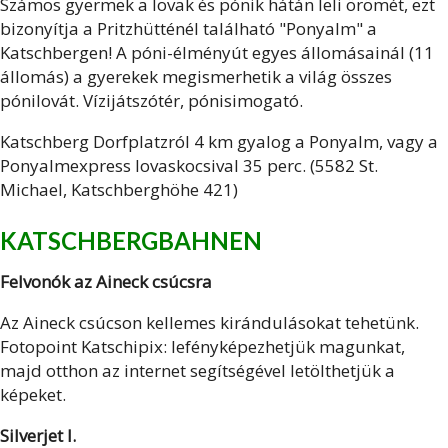
Számos gyermek a lovak és pónik hátán leli örömét, ezt
bizonyítja a Pritzhütténél található "Ponyalm" a
Katschbergen! A póni-élményút egyes állomásainál (11
állomás) a gyerekek megismerhetik a világ összes
pónilovát. Vízijátszótér, pónisimogató.
Katschberg Dorfplatzról 4 km gyalog a Ponyalm, vagy a
Ponyalmexpress lovaskocsival 35 perc. (5582 St.
Michael, Katschberghöhe 421)
KATSCHBERGBAHNEN
Felvonók az Aineck csúcsra
Az Aineck csúcson kellemes kirándulásokat tehetünk.
Fotopoint Katschipix: lefényképezhetjük magunkat,
majd otthon az internet segítségével letölthetjük a
képeket.
Silverjet I.