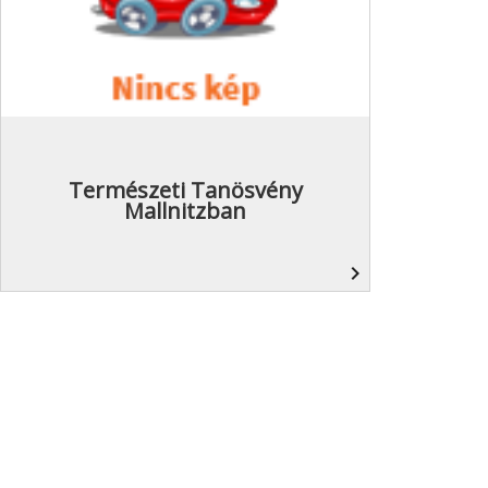
Természeti Tanösvény
Mallnitzban
navigate_next