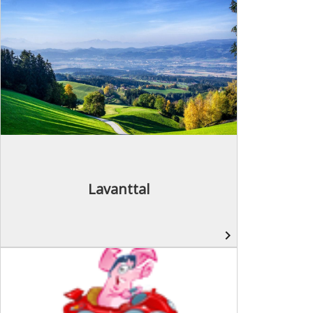
Lavanttal
navigate_next