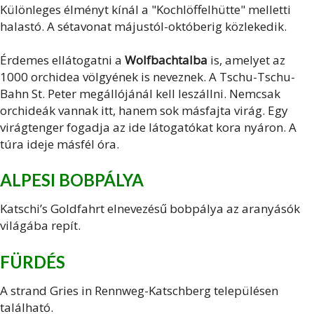
Különleges élményt kínál a "Kochlöffelhütte" melletti
halastó. A sétavonat májustól-októberig közlekedik.
Érdemes ellátogatni a
Wolfbachtalba
is, amelyet az
1000 orchidea völgyének is neveznek. A Tschu-Tschu-
Bahn St. Peter megállójánál kell leszállni. Nemcsak
orchideák vannak itt, hanem sok másfajta virág. Egy
virágtenger fogadja az ide látogatókat kora nyáron. A
túra ideje másfél óra.
ALPESI BOBPÁLYA
Katschi’s Goldfahrt
elnevezésű bobpálya az aranyásók
világába repít.
FÜRDÉS
A strand Gries in Rennweg-Katschberg településen
található.