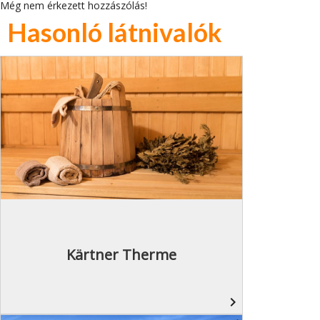
Még nem érkezett hozzászólás!
Hasonló látnivalók
Kärtner Therme
navigate_next