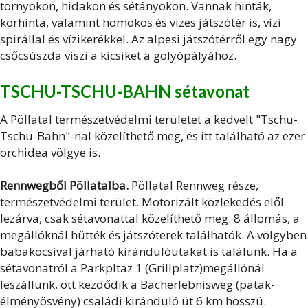
tornyokon, hidakon és sétányokon. Vannak hinták,
körhinta, valamint homokos és vizes játszótér is, vízi
spirállal és vízikerékkel. Az alpesi játszótérről egy nagy
csőcsúszda viszi a kicsiket a golyópályához.
TSCHU-TSCHU-BAHN sétavonat
A Pöllatal természetvédelmi területet a kedvelt "Tschu-
Tschu-Bahn"-nal közelíthető meg, és itt található az ezer
orchidea völgye is.
Rennwegből Pöllatalba.
Pöllatal Rennweg része,
természetvédelmi terület. Motorizált közlekedés elől
lezárva, csak sétavonattal közelíthető meg. 8 állomás, a
megállóknál hütték és játszóterek találhatók. A völgyben
babakocsival járható kirándulóutakat is találunk. Ha a
sétavonatról a Parkpltaz 1 (Grillplatz)megállónál
leszállunk, ott kezdődik a Bacherlebnisweg (patak-
élményösvény) családi kiránduló út 6 km hosszú.