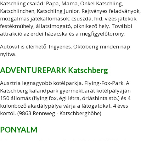
Katschling család: Papa, Mama, Onkel Katschling,
Katschlinchen, Katschling Junior. Rejtvényes feladványok,
mozgalmas játékállomások: csúszda, híd, vizes játékok,
festékműhely, állatsimogató, piknikező hely. További
attrakció az erdei házacska és a megfigyelőtorony.
Autóval is elérhető. Ingyenes. Októberig minden nap
nyitva.
ADVENTUREPARK Katschberg
Ausztria legnagyobb kötélparkja. Flying-Fox-Park. A
Katschberg kalandpark gyermekbarát kötélpályáján
150 állomás (flying fox, égi létra, óriáshinta stb.) és 4
különböző akadálypálya várja a látogatókat. 4 éves
kortól. (9863 Rennweg - Katschberghöhe)
PONYALM