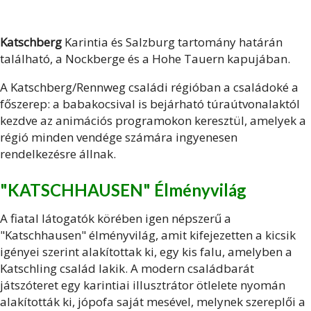
Katschberg
Karintia és Salzburg tartomány határán
található, a Nockberge és a Hohe Tauern kapujában.
A Katschberg/Rennweg családi régióban a családoké a
főszerep: a babakocsival is bejárható túraútvonalaktól
kezdve az animációs programokon keresztül, amelyek a
régió minden vendége számára ingyenesen
rendelkezésre állnak.
"KATSCHHAUSEN" Élményvilág
A fiatal látogatók körében igen népszerű a
"Katschhausen" élményvilág, amit kifejezetten a kicsik
igényei szerint alakítottak ki, egy kis falu, amelyben a
Katschling család lakik. A modern családbarát
játszóteret egy karintiai illusztrátor ötlelete nyomán
alakították ki, jópofa saját mesével, melynek szereplői a