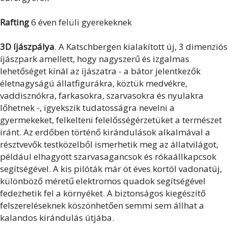
Rafting
6 éven felüli gyerekeknek
3D íjászpálya
. A Katschbergen kialakított új, 3 dimenziós
íjászpark amellett, hogy nagyszerű és izgalmas
lehetőséget kínál az íjászatra - a bátor jelentkezők
életnagyságú állatfigurákra, köztük medvékre,
vaddisznókra, farkasokra, szarvasokra és nyulakra
lőhetnek -, igyekszik tudatosságra nevelni a
gyermekeket, felkelteni felelősségérzetüket a természet
iránt. Az erdőben történő kirándulások alkalmával a
résztvevők testközelből ismerhetik meg az állatvilágot,
például elhagyott szarvasagancsok és rókaállkapcsok
segítségével. A kis pilóták már öt éves kortól vadonatúj,
különböző méretű elektromos quadok segítségével
fedezhetik fel a környéket. A biztonságos kiegészítő
felszereléseknek köszönhetően semmi sem állhat a
kalandos kirándulás útjába.