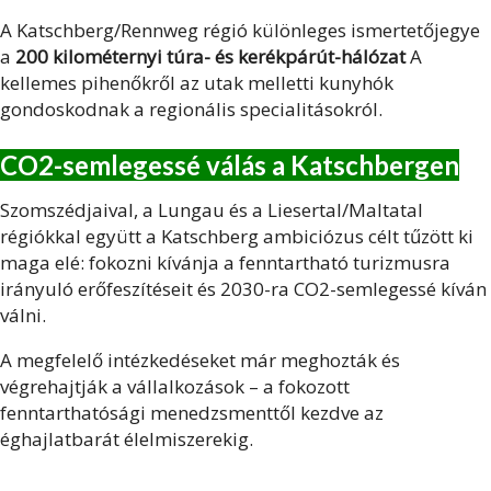
A Katschberg/Rennweg régió különleges ismertetőjegye
a
200 kilométernyi túra- és kerékpárút-hálózat
A
kellemes pihenőkről az utak melletti kunyhók
gondoskodnak a regionális specialitásokról.
CO2-semlegessé válás a Katschbergen
Szomszédjaival, a Lungau és a Liesertal/Maltatal
régiókkal együtt a Katschberg ambiciózus célt tűzött ki
maga elé: fokozni kívánja a fenntartható turizmusra
irányuló erőfeszítéseit és 2030-ra CO2-semlegessé kíván
válni.
A megfelelő intézkedéseket már meghozták és
végrehajtják a vállalkozások – a fokozott
fenntarthatósági menedzsmenttől kezdve az
éghajlatbarát élelmiszerekig.