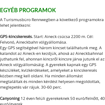
EGYÉB PROGRAMOK
A Turismusbüro Rennwegben a következő programokra
lehet jelentkezni:
GPS-kincskeresés.
Start: Aineck csúcsa 2200 m. Cél:
Felvonó, Aineckbahn völgyállomása.
Egy GPS segítségével három kincset találhatunk meg. A
kalandot az Aineck-en kezdjük, ahová az Aineckbahnnal
juthatunk fel, ahonnan kincsről kincsre járva jutunk el az
Aineck völgyállomásáig. A gyerekek kapnak egy GPS
készüléket, kvízkérdéseket, amelyeket a kincskeresés
közben meg kell oldani. Ha minden állomást
megtaláltak és minden kérdést helyesen megoldottak,
meglepetés vár rájuk. 30-60 perc.
Canyoning
12 éven felüli gyerekeknek 50 euró/felnőtt, 40
euró/gyerek