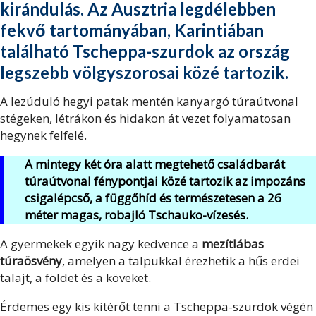
kirándulás. Az Ausztria legdélebben
fekvő tartományában, Karintiában
található Tscheppa-szurdok az ország
legszebb völgyszorosai közé tartozik.
A lezúduló hegyi patak mentén kanyargó túraútvonal
stégeken, létrákon és hidakon át vezet folyamatosan
hegynek felfelé.
A mintegy két óra alatt megtehető családbarát
túraútvonal fénypontjai közé tartozik az impozáns
csigalépcső, a függőhíd és természetesen a 26
méter magas, robajló Tschauko-vízesés.
A gyermekek egyik nagy kedvence a
mezítlábas
túraösvény
, amelyen a talpukkal érezhetik a hűs erdei
talajt, a földet és a köveket.
Érdemes egy kis kitérőt tenni a Tscheppa-szurdok végén