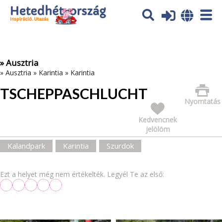
Az oldal sütiket (cookies) használ. További tájékoztatás itt:
Adatvédelmi tájékoztató
Ok
» Ausztria
»
Ausztria
»
Karintia
»
Karintia
TSCHEPPASCHLUCHT
Nyomtatás
Kedvencnek
jelölöm
Kalandpark
Karintia
Szurdok
Ezt a helyet még nem értékelték. Legyél Te az első: