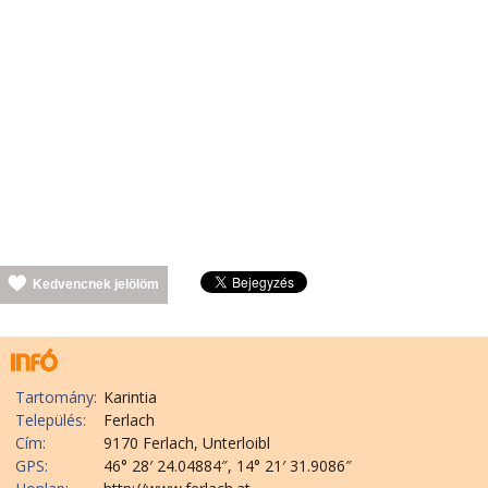
Kedvencnek jelölöm
Tartomány:
Karintia
Település:
Ferlach
Cím:
9170 Ferlach, Unterloibl
GPS:
46° 28′ 24.04884″, 14° 21′ 31.9086″