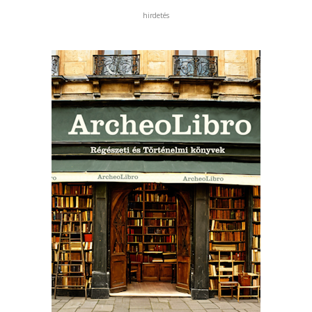
hirdetés