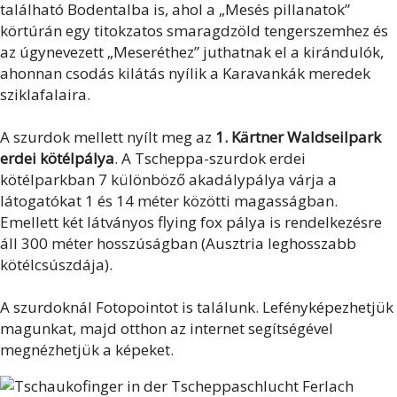
található Bodentalba is, ahol a „Mesés pillanatok”
körtúrán egy titokzatos smaragdzöld tengerszemhez és
az úgynevezett „Meseréthez” juthatnak el a kirándulók,
ahonnan csodás kilátás nyílik a Karavankák meredek
sziklafalaira.
A szurdok mellett nyílt meg az
1. Kärtner Waldseilpark
erdei kötélpálya
. A Tscheppa-szurdok erdei
kötélparkban 7 különböző akadálypálya várja a
látogatókat 1 és 14 méter közötti magasságban.
Emellett két látványos flying fox pálya is rendelkezésre
áll 300 méter hosszúságban (Ausztria leghosszabb
kötélcsúszdája).
A szurdoknál Fotopointot is találunk. Lefényképezhetjük
magunkat, majd otthon az internet segítségével
megnézhetjük a képeket.