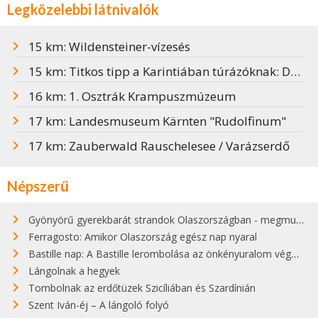
Legközelebbi látnivalók
15 km: Wildensteiner-vízesés
15 km: Titkos tipp a Karintiában túrázóknak: Déli-Alpok panorámaút
16 km: 1. Osztrák Krampuszmúzeum
17 km: Landesmuseum Kärnten "Rudolfinum"
17 km: Zauberwald Rauschelesee / Varázserdő
Népszerű
Gyönyörű gyerekbarát strandok Olaszországban - megmutatjuk a 15 legjobbat
Ferragosto: Amikor Olaszország egész nap nyaral
Bastille nap: A Bastille lerombolása az önkényuralom végét jelentette
Lángolnak a hegyek
Tombolnak az erdőtüzek Szicíliában és Szardínián
Szent Iván-éj – A lángoló folyó