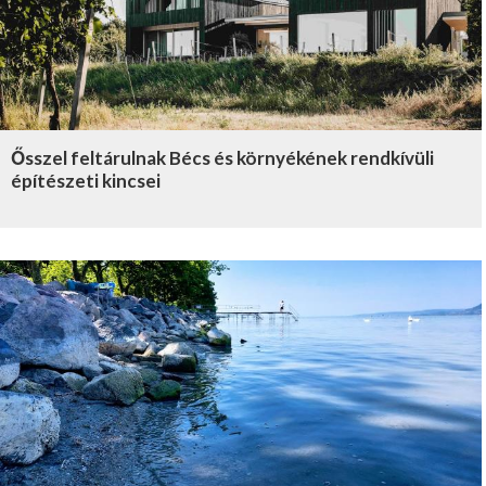
Ősszel feltárulnak Bécs és környékének rendkívüli
építészeti kincsei