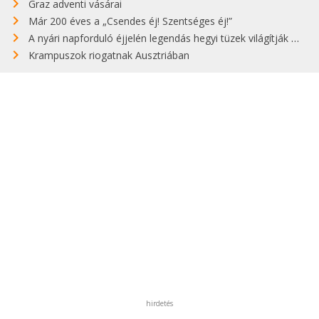
Graz adventi vásárai
Már 200 éves a „Csendes éj! Szentséges éj!”
A nyári napforduló éjjelén legendás hegyi tüzek világítják meg Zugspitzét
Krampuszok riogatnak Ausztriában
hirdetés