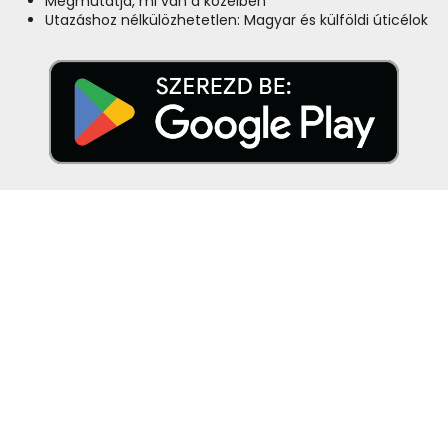
Megmutatja, mi van a közelben
Utazáshoz nélkülözhetetlen: Magyar és külföldi úticélok