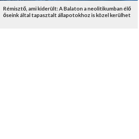
Rémisztő, ami kiderült: A Balaton a neolitikumban élő
őseink által tapasztalt állapotokhoz is közel kerülhet