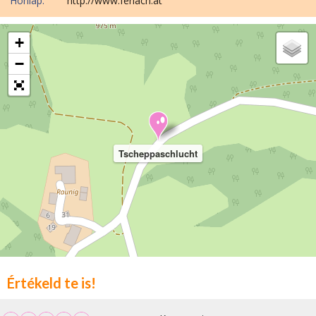
Honlap:
http://www.ferlach.at
+
−
Tscheppaschlucht
Értékeld te is!