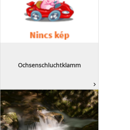
Ochsenschluchtklamm
navigate_next