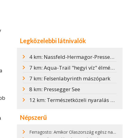
a
y
Legközelebbi látnivalók
4 km: Nassfeld-Hermagor-Pressegger See
7 km: Aqua-Trail "hegyi víz" élményút Nassfelden
 a
7 km: Felsenlabyrinth mászópark
8 km: Pressegger See
obb
12 km: Természetközeli nyaralás a Weissensee-nél
Népszerű
a
Ferragosto: Amikor Olaszország egész nap nyaral