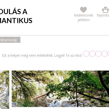
DULÁS A
Kedvencnek
Nyomta
OMANTIKUS
jelölöm
tványosság
Ezt a helyet még nem értékelték. Legyél Te az első: