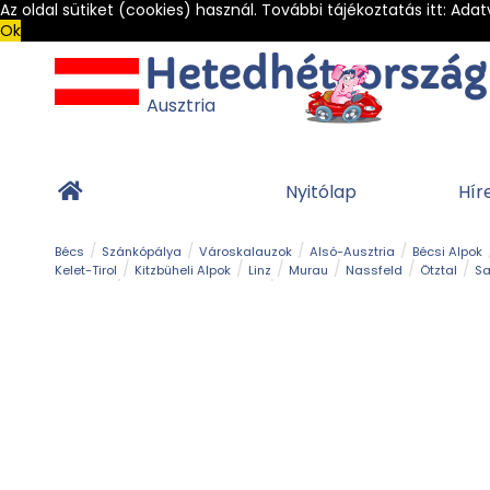
Az oldal sütiket (cookies) használ. További tájékoztatás itt:
Adat
Ok
Ausztria
Nyitólap
Hír
Bécs
Szánkópálya
Városkalauzok
Alsó-Ausztria
Bécsi Alpok
Kelet-Tirol
Kitzbüheli Alpok
Linz
Murau
Nassfeld
Ötztal
Sa
Alpesi út
Ásványok & Kristályok
Barlang
Bob
Csúszda
Esemény
Gleccser
Gyerek t
Múzeum
Óriásroller és mountaincart
Osztrák ételek
Park és kert
Túra
Vár és kastély
Világörökség
Vízesés
Zöldturista