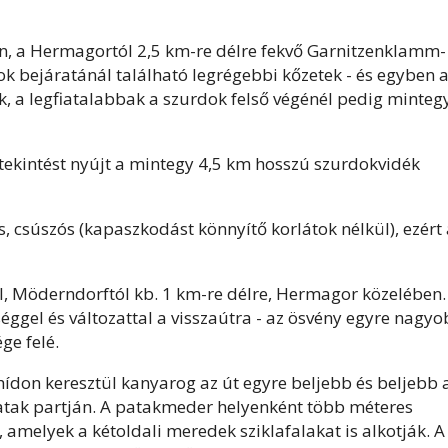
en, a Hermagortól 2,5 km-re délre fekvő Garnitzenklamm-
ok bejáratánál található legrégebbi kőzetek - és egyben 
ek, a legfiatalabbak a szurdok felső végénél pedig minteg
ekintést nyújt a mintegy 4,5 km hosszú szurdokvidék
ás, csúszós (kapaszkodást könnyítő korlátok nélkül), ezért
l, Möderndorftól kb. 1 km-re délre, Hermagor közelében.
éggel és változattal a visszaútra - az ösvény egyre nagy
ge felé.
hídon keresztül kanyarog az út egyre beljebb és beljebb 
patak partján. A patakmeder helyenként több méteres
, amelyek a kétoldali meredek sziklafalakat is alkotják. A