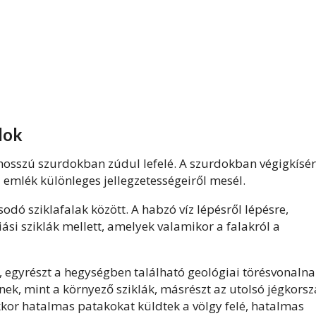
dok
hosszú szurdokban zúdul lefelé. A szurdokban végigkísér
 emlék különleges jellegzetességeiről mesél.
dó sziklafalak között. A habzó víz lépésről lépésre,
ási sziklák mellett, amelyek valamikor a falakról a
k, egyrészt a hegységben található geológiai törésvonaln
znek, mint a környező sziklák, másrészt az utolsó jégkors
kkor hatalmas patakokat küldtek a völgy felé, hatalmas