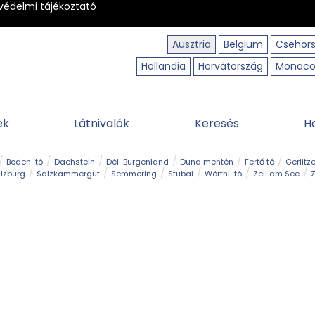
védelmi tájékoztató
Ausztria
Belgium
Csehor
Hollandia
Horvátország
Monac
ek
Látnivalók
Keresés
H
Boden-tó
Dachstein
Dél-Burgenland
Duna mentén
Fertő tó
Gerlitz
lzburg
Salzkammergut
Semmering
Stubai
Wörthi-tó
Zell am See
Z
úraút
Határélmény
Hegy és csúcs
Hegyi gyerekvilág
Húsvét
Kaland
Régiók
Sisi nyomában
Strand és fürdő
Szabadidőpark
Szurdok
T