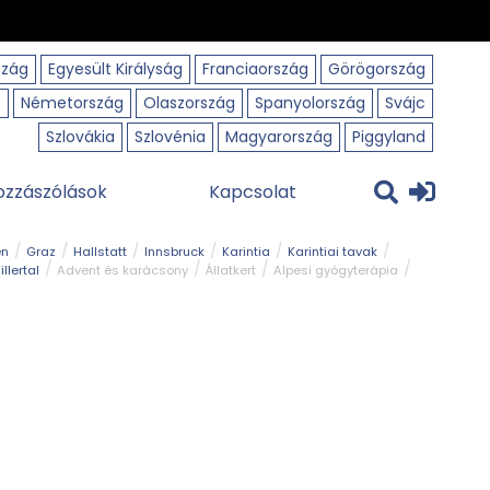
szág
Egyesült Királyság
Franciaország
Görögország
o
Németország
Olaszország
Spanyolország
Svájc
Szlovákia
Szlovénia
Magyarország
Piggyland
ozzászólások
Kapcsolat
en
Graz
Hallstatt
Innsbruck
Karintia
Karintiai tavak
illertal
Advent és karácsony
Állatkert
Alpesi gyógyterápia
park
Kerékpár
Kilátó
Korcsolyapálya
Magyar kapcsolat
avak
Tél
Téli túrázás
Templom és kolostor
Természeti park