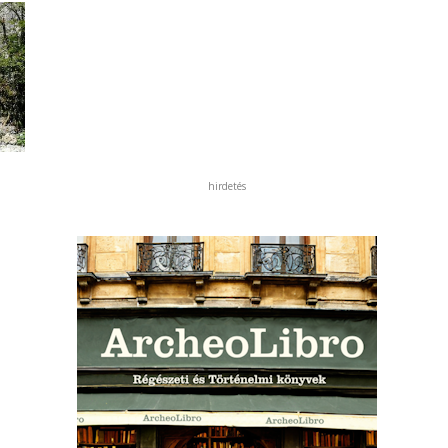
hirdetés