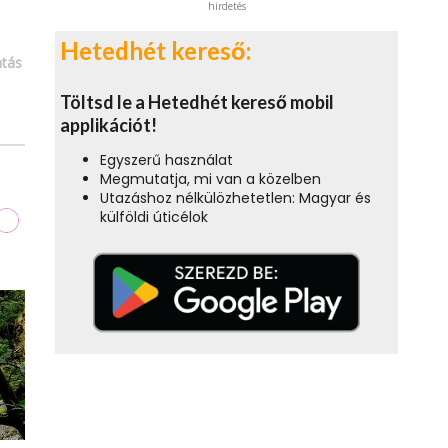
hirdetés
Hetedhét kereső:
tás
Töltsd le a Hetedhét kereső mobil
applikációt!
Egyszerű használat
Megmutatja, mi van a közelben
Utazáshoz nélkülözhetetlen: Magyar és
külföldi úticélok