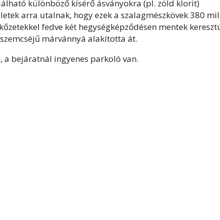
lható különböző kísérő ásványokra (pl. zöld klorit)
 leletek arra utalnak, hogy ezek a szalagmészkövek 380 mil
b kőzetekkel fedve két hegységképződésen mentek keresztü
szemcséjű márvánnyá alakította át.
 a bejáratnál ingyenes parkoló van.