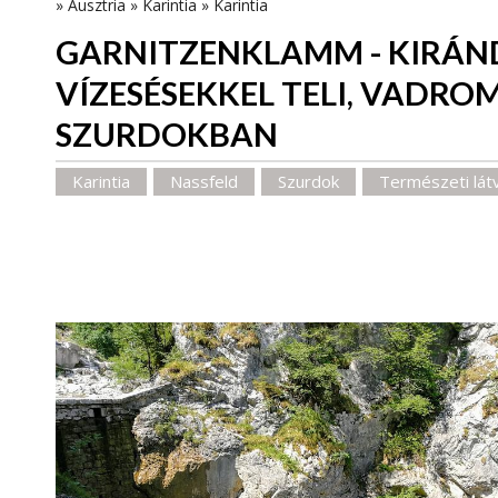
»
Ausztria
»
Karintia
»
Karintia
GARNITZENKLAMM - KIRÁN
VÍZESÉSEKKEL TELI, VADR
SZURDOKBAN
Karintia
Nassfeld
Szurdok
Természeti lá