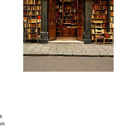
ak
zak