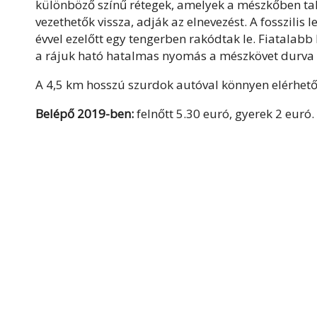
különböző színű rétegek, amelyek a mészkőben talá
vezethetők vissza, adják az elnevezést. A fosszilis
évvel ezelőtt egy tengerben rakódtak le. Fiatalab
a rájuk ható hatalmas nyomás a mészkövet durva 
A 4,5 km hosszú szurdok autóval könnyen elérhető,
Belépő 2019-ben:
felnőtt 5.30 euró, gyerek 2 euró.