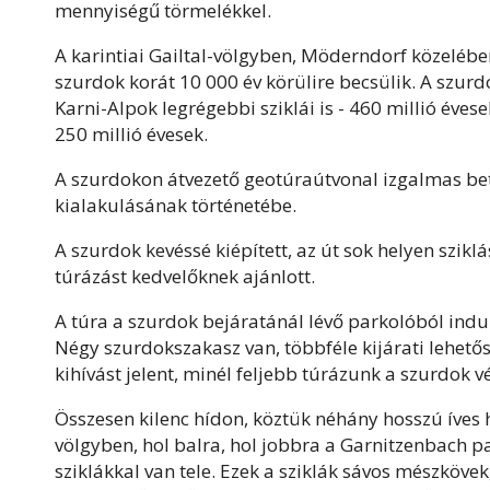
mennyiségű törmelékkel.
A karintiai Gailtal-völgyben, Möderndorf közeléb
szurdok korát 10 000 év körülire becsülik. A szurd
Karni-Alpok legrégebbi sziklái is - 460 millió éves
250 millió évesek.
A szurdokon átvezető geotúraútvonal izgalmas bet
kialakulásának történetébe.
A szurdok kevéssé kiépített, az út sok helyen szikl
túrázást kedvelőknek ajánlott.
A túra a szurdok bejáratánál lévő parkolóból indu
Négy szurdokszakasz van, többféle kijárati lehetős
kihívást jelent, minél feljebb túrázunk a szurdok vé
Összesen kilenc hídon, köztük néhány hosszú íves 
völgyben, hol balra, hol jobbra a Garnitzenbach 
sziklákkal van tele. Ezek a sziklák sávos mészkövek