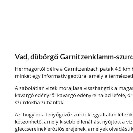
Vad, dübörgő Garnitzenklamm-szur
Hermagortól délre a Garnitzenbach patak 4,5 km 
minket egy informatív geotúra, amely a természeti
A zabolátlan vizek morajlása visszhangzik a magaso
kavargó edényről kavargó edényre halad lefelé, óri
szurdokba zuhantak.
Az, hogy ez a lenyűgöző szurdok egyáltalán létezi
köszönhető, amely kisebb ellenállást nyújtott a ví
gleccsereinek eróziós erejének, amelyek olvadásu