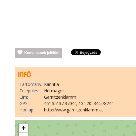
Kedvencnek jelölöm
Tartomány:
Karintia
Település:
Hermagor
Cím:
Garnitzenklamm
GPS:
46° 35′ 37.3704″, 13° 20′ 34.57824″
Honlap:
http://www.garnitzenklamm.at
+