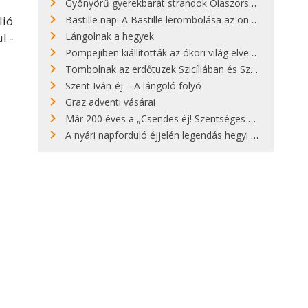
Gyönyörű gyerekbarát strandok Olaszországban - megmutatjuk a 15 legjobbat
lió
Bastille nap: A Bastille lerombolása az önkényuralom végét jelentette
l -
Lángolnak a hegyek
Pompejiben kiállították az ókori világ elveszett híres szobrának másolatát
Tombolnak az erdőtüzek Szicíliában és Szardínián
Szent Iván-éj – A lángoló folyó
Graz adventi vásárai
Már 200 éves a „Csendes éj! Szentséges éj!”
A nyári napforduló éjjelén legendás hegyi tüzek világítják meg Zugspitzét