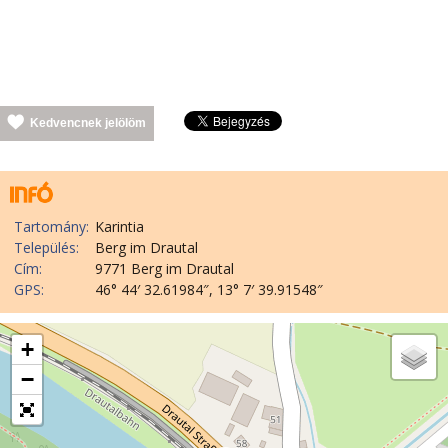
Kedvencnek jelölöm
Tartomány:
Karintia
Település:
Berg im Drautal
Cím:
9771 Berg im Drautal
GPS:
46° 44′ 32.61984″, 13° 7′ 39.91548″
+
−