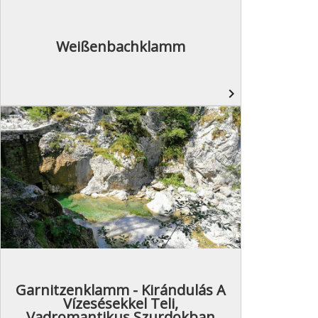
Weißenbachklamm
navigate_next
Garnitzenklamm - Kirándulás A
Vízesésekkel Teli,
Vadromantikus Szurdokban