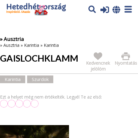
Az oldal sütiket (cookies) használ. További tájékoztatás itt:
Adatvédelmi tájékoztató
Ok
» Ausztria
»
Ausztria
»
Karintia
»
Karintia
GAISLOCHKLAMM
Kedvencnek
Nyomtatás
jelölöm
Karintia
Szurdok
Ezt a helyet még nem értékelték. Legyél Te az első: