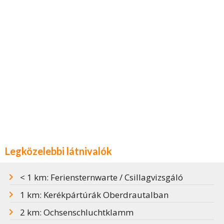
Legközelebbi látnivalók
< 1 km: Feriensternwarte / Csillagvizsgáló
1 km: Kerékpártúrák Oberdrautalban
2 km: Ochsenschluchtklamm