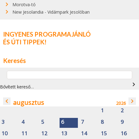
Morotva-tó
New Jesolandia - Vidámpark Jesolóban
INGYENES PROGRAMAJÁNLÓ
ÉS ÚTI TIPPEK!
Keresés
navigate_next
Bővített kereső…
navigate_before
navigate_next
augusztus
2026
1
2
3
4
5
6
7
8
9
10
11
12
13
14
15
16