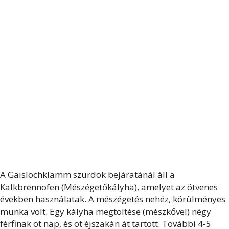
A Gaislochklamm szurdok bejáratánál áll a
Kalkbrennofen (Mészégetőkályha), amelyet az ötvenes
években használatak. A mészégetés nehéz, körülményes
munka volt. Egy kályha megtöltése (mészkővel) négy
férfinak öt nap, és öt éjszakán át tartott. További 4-5