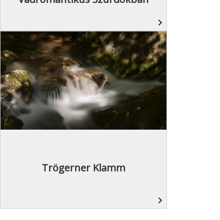
navigate_next
Trögerner Klamm
navigate_next