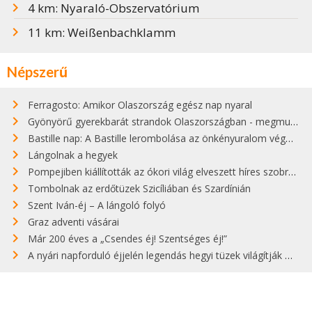
4 km: Nyaraló-Obszervatórium
11 km: Weißenbachklamm
Népszerű
Ferragosto: Amikor Olaszország egész nap nyaral
Gyönyörű gyerekbarát strandok Olaszországban - megmutatjuk a 15 legjobbat
Bastille nap: A Bastille lerombolása az önkényuralom végét jelentette
Lángolnak a hegyek
Pompejiben kiállították az ókori világ elveszett híres szobrának másolatát
Tombolnak az erdőtüzek Szicíliában és Szardínián
Szent Iván-éj – A lángoló folyó
Graz adventi vásárai
Már 200 éves a „Csendes éj! Szentséges éj!”
A nyári napforduló éjjelén legendás hegyi tüzek világítják meg Zugspitzét