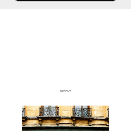
hirdetés