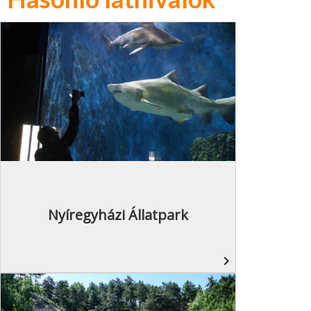
Nyíregyházi Állatpark
navigate_next