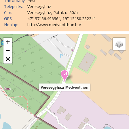
Tartomány:
Pest
Település:
Veresegyház
Cím:
Veresegyház, Patak u. 50/a.
GPS:
47° 37′ 56.49636″, 19° 15′ 30.25224″
Honlap:
http://www.medveotthon.hu/
+
−
Veresegyházi Medveotthon