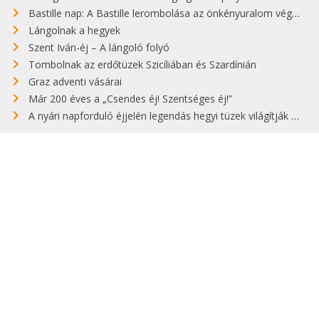
Bastille nap: A Bastille lerombolása az önkényuralom végét jelentette
Lángolnak a hegyek
Szent Iván-éj – A lángoló folyó
Tombolnak az erdőtüzek Szicíliában és Szardínián
Graz adventi vásárai
Már 200 éves a „Csendes éj! Szentséges éj!”
A nyári napforduló éjjelén legendás hegyi tüzek világítják meg Zugspitzét