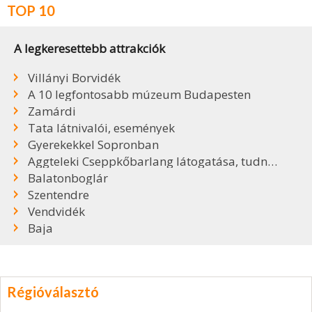
TOP 10
A legkeresettebb attrakciók
Villányi Borvidék
A 10 legfontosabb múzeum Budapesten
Zamárdi
Tata látnivalói, események
Gyerekekkel Sopronban
Aggteleki Cseppkőbarlang látogatása, tudnivalók
Balatonboglár
Szentendre
Vendvidék
Baja
Régióválasztó