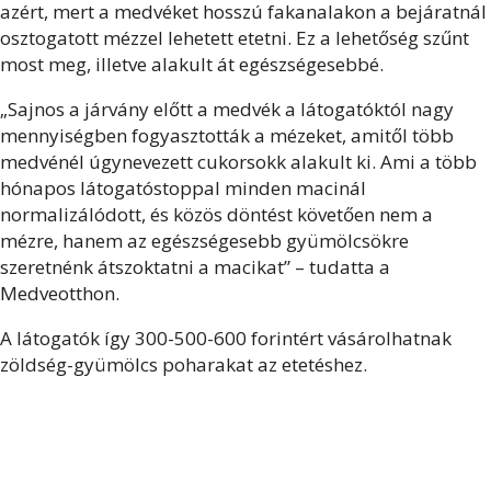
azért, mert a medvéket hosszú fakanalakon a bejáratnál
osztogatott mézzel lehetett etetni. Ez a lehetőség szűnt
most meg, illetve alakult át egészségesebbé.
„Sajnos a járvány előtt a medvék a látogatóktól nagy
mennyiségben fogyasztották a mézeket, amitől több
medvénél úgynevezett cukorsokk alakult ki. Ami a több
hónapos látogatóstoppal minden macinál
normalizálódott, és közös döntést követően nem a
mézre, hanem az egészségesebb gyümölcsökre
szeretnénk átszoktatni a macikat” – tudatta a
Medveotthon.
A látogatók így 300-500-600 forintért vásárolhatnak
zöldség-gyümölcs poharakat az etetéshez.