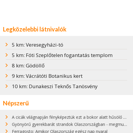
Legközelebbi látnivalók
5 km: Veresegyházi-tó
5 km: Fóti Szeplőtelen fogantatás templom
8 km: Gödöllő
9 km: Vácrátóti Botanikus kert
10 km: Dunakeszi Teknős Tanösvény
Népszerű
A cicák világnapján fényképeztük ezt a bokor alatt hűsölő cicát Kisorosziban
Gyönyörű gyerekbarát strandok Olaszországban - megmutatjuk a 15 legjobbat
Ferragosto: Amikor Olaszország egész nap nyaral