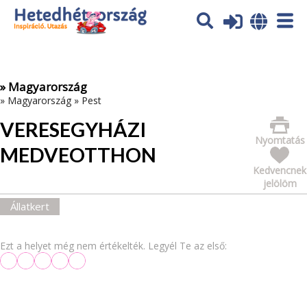
Az oldal sütiket (cookies) használ. További tájékoztatás itt:
Adatvédelmi tájékoztató
Ok
» Magyarország
»
Magyarország
»
Pest
VERESEGYHÁZI
Nyomtatás
MEDVEOTTHON
Kedvencnek
jelölöm
Állatkert
Ezt a helyet még nem értékelték. Legyél Te az első: