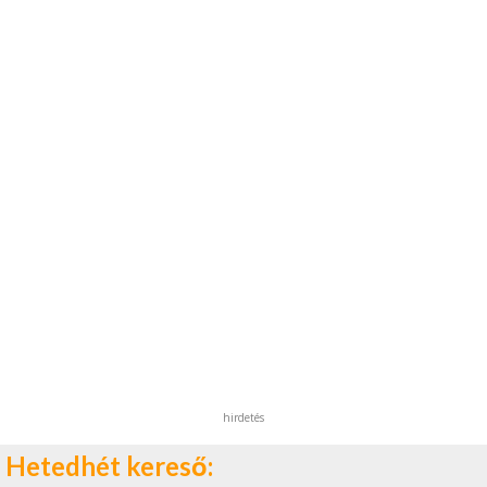
hirdetés
Hetedhét kereső: