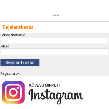
hirdetés
Bejelentkezés
Felhasználónév
Jelszó
Regisztrálok