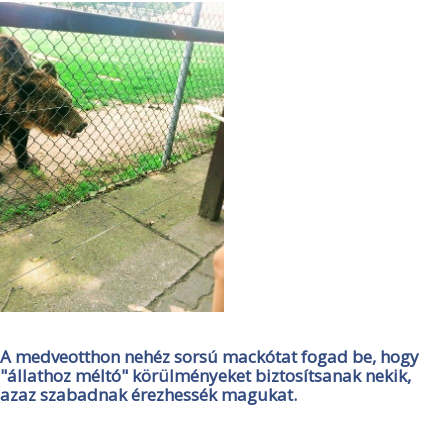
A medveotthon nehéz sorsú mackótat fogad be, hogy
"állathoz méltó" körülményeket biztosítsanak nekik,
azaz szabadnak érezhessék magukat.