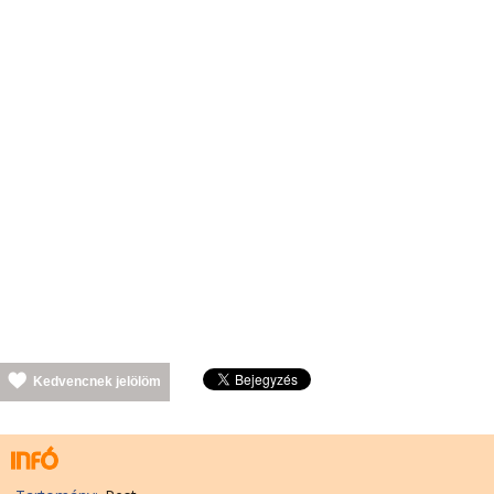
Kedvencnek jelölöm