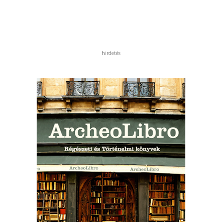
hirdetés