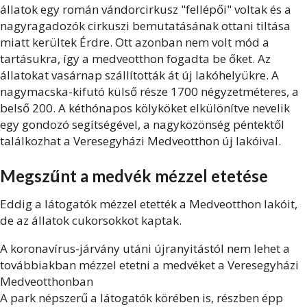
állatok egy román vándorcirkusz "fellépői" voltak és a
nagyragadozók cirkuszi bemutatásának ottani tiltása
miatt kerültek Érdre. Ott azonban nem volt mód a
tartásukra, így a medveotthon fogadta be őket. Az
állatokat vasárnap szállították át új lakóhelyükre. A
nagymacska-kifutó külső része 1700 négyzetméteres, a
belső 200. A kéthónapos kölyköket elkülönítve nevelik
egy gondozó segítségével, a nagyközönség péntektől
találkozhat a Veresegyházi Medveotthon új lakóival.
Megszűnt a medvék mézzel etetése
Eddig a látogatók mézzel etették a Medveotthon lakóit,
de az állatok cukorsokkot kaptak.
A koronavírus-járvány utáni újranyitástól nem lehet a
továbbiakban mézzel etetni a medvéket a Veresegyházi
Medveotthonban
A park népszerű a látogatók körében is, részben épp