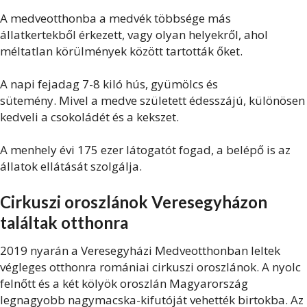
A medveotthonba a medvék többsége más
állatkertekből érkezett, vagy olyan helyekről, ahol
méltatlan körülmények között tartották őket.
A napi fejadag 7-8 kiló hús, gyümölcs és
sütemény. Mivel a medve született édesszájú, különösen
kedveli a csokoládét és a kekszet.
A menhely évi 175 ezer látogatót fogad, a belépő is az
állatok ellátását szolgálja.
Cirkuszi oroszlánok Veresegyházon
találtak otthonra
2019 nyarán a Veresegyházi Medveotthonban leltek
végleges otthonra romániai cirkuszi oroszlánok. A nyolc
felnőtt és a két kölyök oroszlán Magyarország
legnagyobb nagymacska-kifutóját vehették birtokba. Az