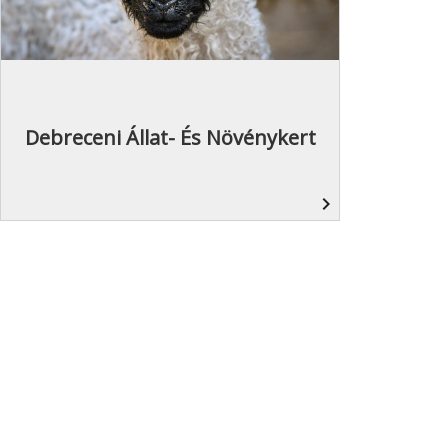
Debreceni Állat- És Növénykert
navigate_next