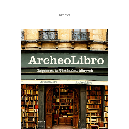
hirdetés