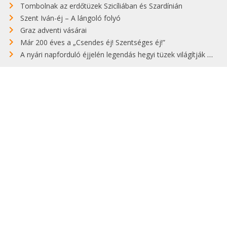
Tombolnak az erdőtüzek Szicíliában és Szardínián
Szent Iván-éj – A lángoló folyó
Graz adventi vásárai
Már 200 éves a „Csendes éj! Szentséges éj!”
A nyári napforduló éjjelén legendás hegyi tüzek világítják meg Zugspitzét