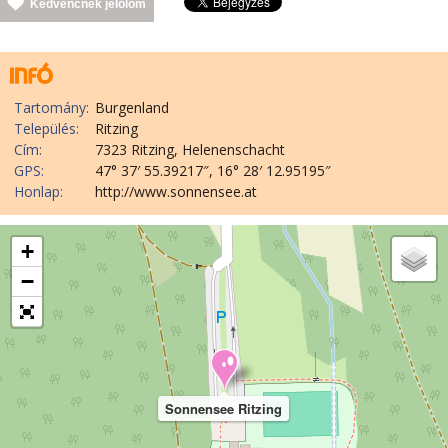
Kedvencnek jelölöm
Tartomány:
Burgenland
Település:
Ritzing
Cím:
7323 Ritzing, Helenenschacht
GPS:
47° 37′ 55.39217″, 16° 28′ 12.95195″
Honlap:
http://www.sonnensee.at
+
−
Sonnensee Ritzing