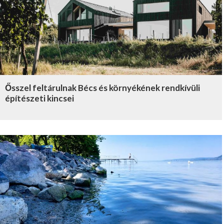
Ősszel feltárulnak Bécs és környékének rendkívüli
építészeti kincsei