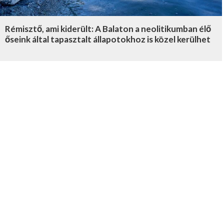
Rémisztő, ami kiderült: A Balaton a neolitikumban élő
őseink által tapasztalt állapotokhoz is közel kerülhet