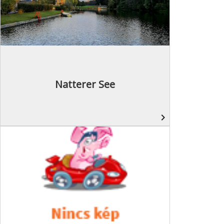
Natterer See
navigate_next