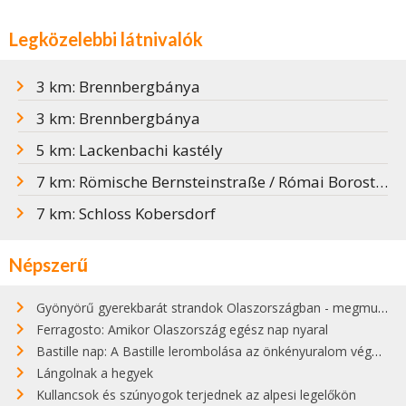
Legközelebbi látnivalók
3 km: Brennbergbánya
3 km: Brennbergbánya
5 km: Lackenbachi kastély
7 km: Römische Bernsteinstraße / Római Borostyánút
7 km: Schloss Kobersdorf
Népszerű
Gyönyörű gyerekbarát strandok Olaszországban - megmutatjuk a 15 legjobbat
Ferragosto: Amikor Olaszország egész nap nyaral
Bastille nap: A Bastille lerombolása az önkényuralom végét jelentette
Lángolnak a hegyek
Kullancsok és szúnyogok terjednek az alpesi legelőkön