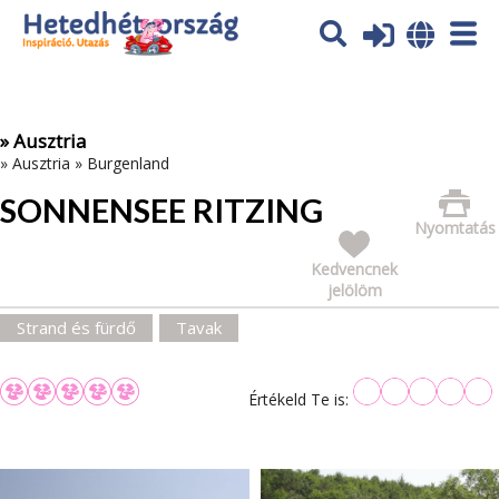
Az oldal sütiket (cookies) használ. További tájékoztatás itt:
Adatvédelmi tájékoztató
Ok
» Ausztria
»
Ausztria
»
Burgenland
SONNENSEE RITZING
Nyomtatás
Kedvencnek
jelölöm
Strand és fürdő
Tavak
Értékeld Te is: