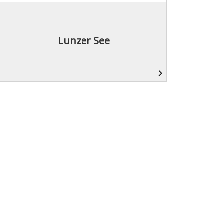
Lunzer See
navigate_next