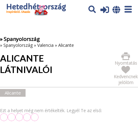
Az oldal sütiket (cookies) használ. További tájékoztatás itt:
Adatvédelmi tájékoztató
Ok
» Spanyolország
»
Spanyolország
»
Valencia
»
Alicante
ALICANTE
Nyomtatás
LÁTNIVALÓI
Kedvencnek
jelölöm
Alicante
Ezt a helyet még nem értékelték. Legyél Te az első: