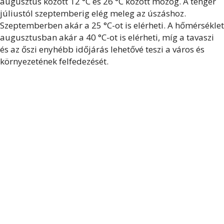
augusztus között 12 °C és 26 °C között mozog. A tenger
júliustól szeptemberig elég meleg az úszáshoz.
Szeptemberben akár a 25 °C-ot is elérheti. A hőmérséklet
augusztusban akár a 40 °C-ot is elérheti, míg a tavaszi
és az őszi enyhébb időjárás lehetővé teszi a város és
környezetének felfedezését.