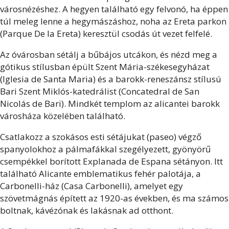
városnézéshez. A hegyen található egy felvonó, ha éppen
túl meleg lenne a hegymászáshoz, noha az Ereta parkon
(Parque De la Ereta) keresztül csodás út vezet felfelé.
Az óvárosban sétálj a bűbájos utcákon, és nézd meg a
gótikus stílusban épült Szent Mária-székesegyházat
(Iglesia de Santa Maria) és a barokk-reneszánsz stílusú
Bari Szent Miklós-katedrálist (Concatedral de San
Nicolás de Bari). Mindkét templom az alicantei barokk
városháza közelében található.
Csatlakozz a szokásos esti sétájukat (paseo) végző
spanyolokhoz a pálmafákkal szegélyezett, gyönyörű
csempékkel borított Explanada de Espana sétányon. Itt
található Alicante emblematikus fehér palotája, a
Carbonelli-ház (Casa Carbonelli), amelyet egy
szövetmágnás épített az 1920-as években, és ma számos
boltnak, kávézónak és lakásnak ad otthont.