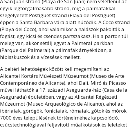
A San Juan strand (Playa de San Juan) nem véletlenül az
egyik legforgalmasabb strand, míg a pálmafákkal
szegélyezett Postiguet strand (Playa del Postiguet)
éppen a Santa Bárbara vára alatt húzódik. A Coco strand
(Playa del Coco), ahol valamikor a halászok pakolták a
fogást, egy kicsi és csendes partszakasz. Ha a parton túl
meleg van, akkor sétálj egyet a Palmeral parkban
(Parque del Palmeral) a pálmafák árnyékában, a
hibiszkuszok és a vízesések mellett.
A beltéri lehetőségek között kell megemlíteni az
Alicantei Kortárs Művészeti Múzeumot (Museo de Arte
Contemporáneo de Alicante), ahol Dalí, Miró és Picasso
művei láthatók a 17. századi Aseguarda-ház (Casa de la
Asegurada) épületében, vagy az Alicantei Régészeti
Múzeumot (Museo Arqueológico de Alicante), ahol az
ibériaiak, görögök, föníciaiak, rómaiak, gótok és mórok
7000 éves településének történelméhez kapcsolódó,
csúcstechnológiával feljavított műalkotások és leleteket