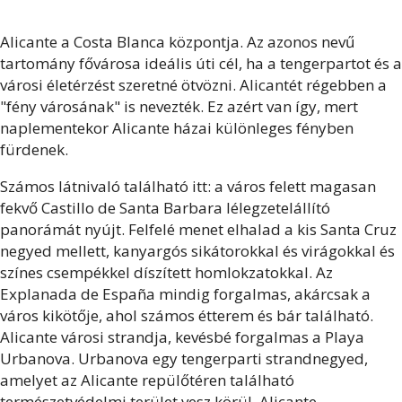
Alicante a Costa Blanca központja. Az azonos nevű
tartomány fővárosa ideális úti cél, ha a tengerpartot és a
városi életérzést szeretné ötvözni. Alicantét régebben a
"fény városának" is nevezték. Ez azért van így, mert
naplementekor Alicante házai különleges fényben
fürdenek.
Számos látnivaló található itt: a város felett magasan
fekvő Castillo de Santa Barbara lélegzetelállító
panorámát nyújt. Felfelé menet elhalad a kis Santa Cruz
negyed mellett, kanyargós sikátorokkal és virágokkal és
színes csempékkel díszített homlokzatokkal. Az
Explanada de España mindig forgalmas, akárcsak a
város kikötője, ahol számos étterem és bár található.
Alicante városi strandja, kevésbé forgalmas a Playa
Urbanova. Urbanova egy tengerparti strandnegyed,
amelyet az Alicante repülőtéren található
természetvédelmi terület vesz körül. Alicante