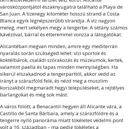
városközpontjától északnyugatra található a Playa de
San Juan. A tizenegy kilométer hosszú strand a Costa
Blanca egyik legnépszerűbb strandja. A víz nagyon
meleg, mert sekélyen megy a tengerbe. A sétány számos
kávézóval, bárral és étteremmel vonzza a látogatókat.
Alicantéban megvan minden, amire egy mediterrán
nyaralás során szükséged lehet: vízi sportok és
koktélbárok, családi szórakozás és múzeumok, kertek,
valamint paella és tapas minden mennyiségben. Ha
sikerül elszakadnod a tengerparttól, akkor vedd az
irányt a szárazföld felé, és nézd meg a muszlim
korszakból megmaradt hegyi településeket, a rejtélyes
barlangokat és még sok mást.
A város fölött, a Benacantil-hegyen áll Alicante vára, a
Castillo de Santa Bárbara, amely a szárazföldre és a
tengerre nyíló panoráma miatt tökéletes védelmi pont
volt a 16. században – ma pedig tökéletes a