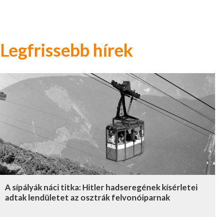
Legfrissebb hírek
A sípályák náci titka: Hitler hadseregének kísérletei
adtak lendületet az osztrák felvonóiparnak