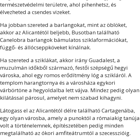
természetvédelmi területre, ahol pihenhetsz, és
élvezheted a csendes vizeket.
Ha jobban szereted a barlangokat, mint az öblöket,
akkor az Alicantétól beljebb, Busotban található
Canelobra barlangok bámulatos sziklaformációkat,
függő- és állócseppköveket kínálnak.
Ha szereted a sziklákat, akkor irány Guadalest, a
muzulmán időkből származó, festői szépségű hegyi
városka, ahol egy romos erődítmény lóg a szikláról. A
templom harangtornya és a városháza egykori
várbörtöne a hegyoldalba lett vájva. Mindez pedig olyan
kilátással párosul, amelyet nem szabad kihagyni.
Látogass el az Alicantétól délre található Cartagenába,
egy olyan városba, amely a punoktól a rómaiakig tanúja
volt a történelemnek, építészetében pedig minden
megtalálható az ókori amfiteátrumtól a szecesszióig.