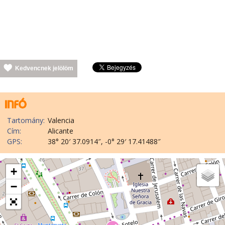
Kedvencnek jelölöm
Tartomány:
Valencia
Cím:
Alicante
GPS:
38° 20′ 37.0914″, -0° 29′ 17.41488″
+
−