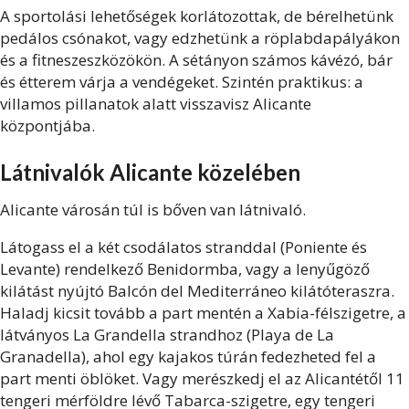
A sportolási lehetőségek korlátozottak, de bérelhetünk
pedálos csónakot, vagy edzhetünk a röplabdapályákon
és a fitneszeszközökön. A sétányon számos kávézó, bár
és étterem várja a vendégeket. Szintén praktikus: a
villamos pillanatok alatt visszavisz Alicante
központjába.
Látnivalók Alicante közelében
Alicante városán túl is bőven van látnivaló.
Látogass el a két csodálatos stranddal (Poniente és
Levante) rendelkező Benidormba, vagy a lenyűgöző
kilátást nyújtó Balcón del Mediterráneo kilátóteraszra.
Haladj kicsit tovább a part mentén a Xabia-félszigetre, a
látványos La Grandella strandhoz (Playa de La
Granadella), ahol egy kajakos túrán fedezheted fel a
part menti öblöket. Vagy merészkedj el az Alicantétől 11
tengeri mérföldre lévő Tabarca-szigetre, egy tengeri