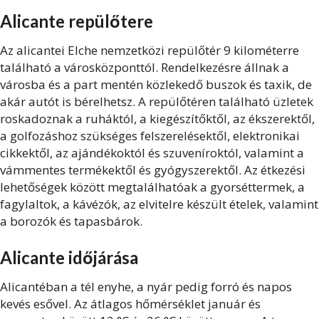
Alicante repülőtere
Az alicantei Elche nemzetközi repülőtér 9 kilométerre
található a városközponttól. Rendelkezésre állnak a
városba és a part mentén közlekedő buszok és taxik, de
akár autót is bérelhetsz. A repülőtéren található üzletek
roskadoznak a ruháktól, a kiegészítőktől, az ékszerektől,
a golfozáshoz szükséges felszerelésektől, elektronikai
cikkektől, az ajándékoktól és szuveníroktól, valamint a
vámmentes termékektől és gyógyszerektől. Az étkezési
lehetőségek között megtalálhatóak a gyorséttermek, a
fagylaltok, a kávézók, az elvitelre készült ételek, valamint
a borozók és tapasbárok.
Alicante időjárása
Alicantéban a tél enyhe, a nyár pedig forró és napos
kevés esővel. Az átlagos hőmérséklet január és