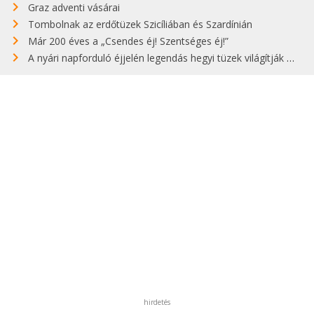
Graz adventi vásárai
Tombolnak az erdőtüzek Szicíliában és Szardínián
Már 200 éves a „Csendes éj! Szentséges éj!”
A nyári napforduló éjjelén legendás hegyi tüzek világítják meg Zugspitzét
hirdetés