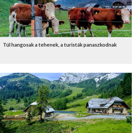
Túl hangosak a tehenek, a turisták panaszkodnak