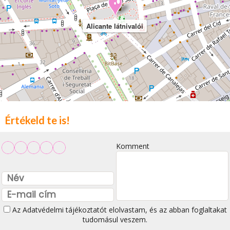
Alicante látnivalói
Értékeld te is!
Komment
Az
Adatvédelmi tájékoztatót
elolvastam, és az abban foglaltakat
tudomásul veszem.