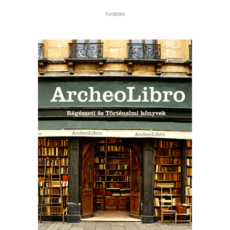
hirdetés