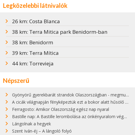
Legközelebbi látnivalók
26 km: Costa Blanca
38 km: Terra Mitica park Benidorm-ban
38 km: Benidorm
39 km: Terra Mítica
44 km: Torrevieja
Népszerű
Gyönyörű gyerekbarát strandok Olaszországban - megmutatjuk a 15 legjobbat
A cicák világnapján fényképeztük ezt a bokor alatt hűsölő cicát Kisorosziban
Ferragosto: Amikor Olaszország egész nap nyaral
Bastille nap: A Bastille lerombolása az önkényuralom végét jelentette
Lángolnak a hegyek
Szent Iván-éj – A lángoló folyó